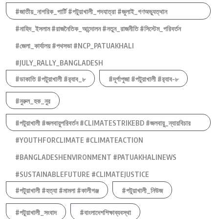
#জাতীয়_নাগরিক_পার্টি #পটুয়াখালী_পদযাত্রা #জুলাই_গণঅভ্যুত্থান
#নাহিদ_ইসলাম #রাজনৈতিক_আন্দোলন #নতুন_রাজনীতি #সিস্টেম_পরিবর্তন
#জেলা_কার্যালয় #পথসভা #NCP_PATUAKHALI
#JULY_RALLY_BANGLADESH
#ডাকাতি #পটুয়াখালী #র‍্যাব_৮
#দূর্গাপুজা #পটুয়াখালী #র‍্যাব-৮
#নুরুল_হক_নুর
#পটুয়াখালী #জলবায়ুপরিবর্তন #CLIMATESTRIKEBD #জলবায়ু_ন্যায়বিচার
#YOUTHFORCLIMATE #CLIMATEACTION
#BANGLADESHENVIRONMENT #PATUAKHALINEWS
#SUSTAINABLEFUTURE #CLIMATEJUSTICE
#পটুয়াখালী #হত্যা #মামলা #কালীগঞ্জ
#পটুয়াখালী_নিউজ
#পটুয়াখালী_সংবাদ
#বাংলাদেশশিক্ষাব্যবস্থা