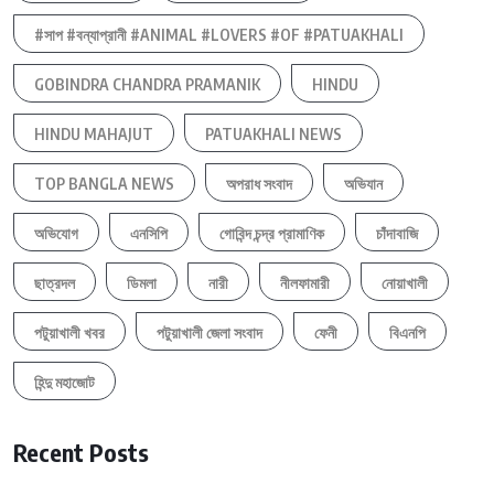
#সাপ #বন্যাপ্রানী #ANIMAL #LOVERS #OF #PATUAKHALI
GOBINDRA CHANDRA PRAMANIK
HINDU
HINDU MAHAJUT
PATUAKHALI NEWS
TOP BANGLA NEWS
অপরাধ সংবাদ
অভিযান
অভিযোগ
এনসিপি
গোবিন্দ চন্দ্র প্রামাণিক
চাঁদাবাজি
ছাত্রদল
ডিমলা
নারী
নীলফামারী
নোয়াখালী
পটুয়াখালী খবর
পটুয়াখালী জেলা সংবাদ
ফেনী
বিএনপি
হিন্দু মহাজোট
Recent Posts