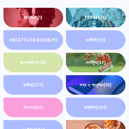
MUSIC
(1)
TRAVEL
(6)
UNCATEGORIZED
(829)
অর্থনীতি
(53)
আন্তর্জাতিক
(36)
খেলাধুলা
(57)
জাতীয়
(337)
তথ্য ও প্রযুক্তি
(10)
বিনোদন
(47)
রাজনীতি
(201)