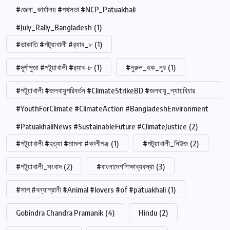
#জেলা_কার্যালয় #পথসভা #NCP_Patuakhali
#July_Rally_Bangladesh
(1)
#ডাকাতি #পটুয়াখালী #র‍্যাব_৮
(1)
#দূর্গাপুজা #পটুয়াখালী #র‍্যাব-৮
(1)
#নুরুল_হক_নুর
(1)
#পটুয়াখালী #জলবায়ুপরিবর্তন #ClimateStrikeBD #জলবায়ু_ন্যায়বিচার
#YouthForClimate #ClimateAction #BangladeshEnvironment
#PatuakhaliNews #SustainableFuture #ClimateJustice
(2)
#পটুয়াখালী #হত্যা #মামলা #কালীগঞ্জ
(1)
#পটুয়াখালী_নিউজ
(2)
#পটুয়াখালী_সংবাদ
(2)
#বাংলাদেশশিক্ষাব্যবস্থা
(3)
#সাপ #বন্যাপ্রানী #Animal #lovers #of #patuakhali
(1)
Gobindra Chandra Pramanik
(4)
Hindu
(2)