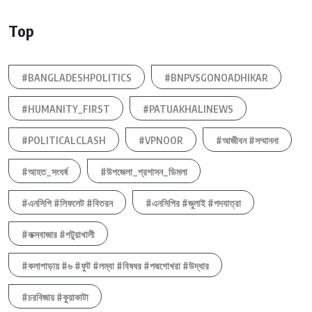
Top
#BANGLADESHPOLITICS
#BNPVSGONOADHIKAR
#HUMANITY_FIRST
#PATUAKHALINEWS
#POLITICALCLASH
#VPNOOR
#আজীবন #সম্মাননা
#আহত_সংঘর্ষ
#উপজেলা_প্রশাসন_ডিমলা
#এনসিপি #লিফলেট #বিতরন
#এনসিপির #জুলাই #পদযাত্রা
#কক্সবাজার #পটুয়াখালী
#কলাপাড়ায় #৬ #ফুট #লম্বা #বিষধর #পদ্মগোখরা #উদ্ধার
#চরবিজায় #কুয়াকাটা