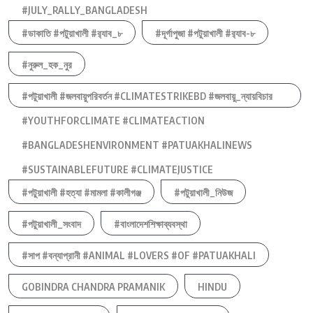
#JULY_RALLY_BANGLADESH
#ডাকাতি #পটুয়াখালী #র‍্যাব_৮
#দূর্গাপুজা #পটুয়াখালী #র‍্যাব-৮
#নুরুল_হক_নুর
#পটুয়াখালী #জলবায়ুপরিবর্তন #CLIMATESTRIKEBD #জলবায়ু_ন্যায়বিচার
#YOUTHFORCLIMATE #CLIMATEACTION
#BANGLADESHENVIRONMENT #PATUAKHALINEWS
#SUSTAINABLEFUTURE #CLIMATEJUSTICE
#পটুয়াখালী #হত্যা #মামলা #কালীগঞ্জ
#পটুয়াখালী_নিউজ
#পটুয়াখালী_সংবাদ
#বাংলাদেশশিক্ষাব্যবস্থা
#সাপ #বন্যাপ্রানী #ANIMAL #LOVERS #OF #PATUAKHALI
GOBINDRA CHANDRA PRAMANIK
HINDU