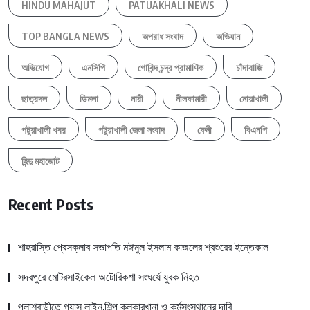
HINDU MAHAJUT
PATUAKHALI NEWS
TOP BANGLA NEWS
অপরাধ সংবাদ
অভিযান
অভিযোগ
এনসিপি
গোবিন্দ চন্দ্র প্রামাণিক
চাঁদাবাজি
ছাত্রদল
ডিমলা
নারী
নীলফামারী
নোয়াখালী
পটুয়াখালী খবর
পটুয়াখালী জেলা সংবাদ
ফেনী
বিএনপি
হিন্দু মহাজোট
Recent Posts
শাহরাস্তি প্রেসক্লাব সভাপতি মঈনুল ইসলাম কাজলের শ্বশুরের ইন্তেকাল
সদরপুরে মোটরসাইকেল অটোরিকশা সংঘর্ষে যুবক নিহত
পলাশবাড়ীতে গ্যাস লাইন,শিল্প কলকারখানা ও কর্মসংস্থানের দাবি