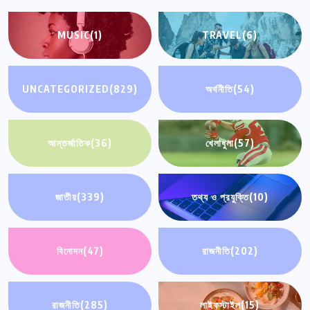
MUSIC
(1)
TRAVEL
(6)
UNCATEGORIZED
(829)
অর্থনীতি
(54)
আন্তর্জাতিক
(36)
খেলাধুলা
(57)
জাতীয়
(339)
তথ্য ও প্রযুক্তি
(10)
বিনোদন
(47)
রাজনীতি
(202)
রাজনীতি
(285)
লাইফস্টাইল
(15)