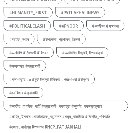
#HUMANITY_FIRST
#PATUAKHALINEWS
#POLITICALCLASH
#VPNOOR
#আজীবন #সম্মাননা
#আহত_সংঘর্ষ
#উপজেলা_প্রশাসন_ডিমলা
#এনসিপি #লিফলেট #বিতরন
#এনসিপির #জুলাই #পদযাত্রা
#কক্সবাজার #পটুয়াখালী
#কলাপাড়ায় #৬ #ফুট #লম্বা #বিষধর #পদ্মগোখরা #উদ্ধার
#চরবিজায় #কুয়াকাটা
#জাতীয়_নাগরিক_পার্টি #পটুয়াখালী_পদযাত্রা #জুলাই_গণঅভ্যুত্থান
#নাহিদ_ইসলাম #রাজনৈতিক_আন্দোলন #নতুন_রাজনীতি #সিস্টেম_পরিবর্তন
#জেলা_কার্যালয় #পথসভা #NCP_PATUAKHALI