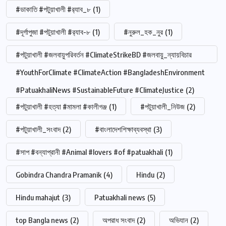
#ডাকাতি #পটুয়াখালী #র‍্যাব_৮
(1)
#দূর্গাপুজা #পটুয়াখালী #র‍্যাব-৮
(1)
#নুরুল_হক_নুর
(1)
#পটুয়াখালী #জলবায়ুপরিবর্তন #ClimateStrikeBD #জলবায়ু_ন্যায়বিচার
#YouthForClimate #ClimateAction #BangladeshEnvironment
#PatuakhaliNews #SustainableFuture #ClimateJustice
(2)
#পটুয়াখালী #হত্যা #মামলা #কালীগঞ্জ
(1)
#পটুয়াখালী_নিউজ
(2)
#পটুয়াখালী_সংবাদ
(2)
#বাংলাদেশশিক্ষাব্যবস্থা
(3)
#সাপ #বন্যাপ্রানী #Animal #lovers #of #patuakhali
(1)
Gobindra Chandra Pramanik
(4)
Hindu
(2)
Hindu mahajut
(3)
Patuakhali news
(5)
top Bangla news
(2)
অপরাধ সংবাদ
(2)
অভিযান
(2)