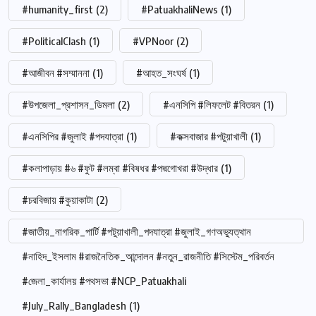
#humanity_first
(2)
#PatuakhaliNews
(1)
#PoliticalClash
(1)
#VPNoor
(2)
#আজীবন #সম্মাননা
(1)
#আহত_সংঘর্ষ
(1)
#উপজেলা_প্রশাসন_ডিমলা
(2)
#এনসিপি #লিফলেট #বিতরন
(1)
#এনসিপির #জুলাই #পদযাত্রা
(1)
#কক্সবাজার #পটুয়াখালী
(1)
#কলাপাড়ায় #৬ #ফুট #লম্বা #বিষধর #পদ্মগোখরা #উদ্ধার
(1)
#চরবিজায় #কুয়াকাটা
(2)
#জাতীয়_নাগরিক_পার্টি #পটুয়াখালী_পদযাত্রা #জুলাই_গণঅভ্যুত্থান
#নাহিদ_ইসলাম #রাজনৈতিক_আন্দোলন #নতুন_রাজনীতি #সিস্টেম_পরিবর্তন
#জেলা_কার্যালয় #পথসভা #NCP_Patuakhali
#July_Rally_Bangladesh
(1)