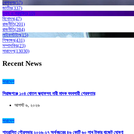
খেলাধুলা
(57)
জাতীয়
(337)
তথ্য ও প্রযুক্তি
(10)
বিনোদন
(47)
রাজনীতি
(201)
রাজনীতি
(284)
লাইফস্টাইল
(15)
শিক্ষাঙ্গন
(431)
সম্পাদকিয়
(23)
সারাদেশ
(13030)
Recent News
সারাদেশ
সিরাজগঞ্জে ১০৪ বোতল স্ক্যাফসহ নারী মাদক ব্যবসায়ী গ্রেফতার
আগস্ট ৬, ২০২৬
সারাদেশ
শাহরাস্তি পৌরসভার ২০২৬-২৭ অর্থবছরের ৪৬ কোটি ৬০ লাখ টাকার বাজেট ঘোষণা