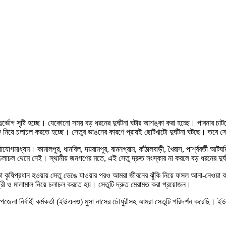
ে দুর্ভোগ সৃষ্টি হচ্ছে। যেকোনো সময় বড় ধরনের দুর্ঘটনা ঘটার আশঙ্কা করা হচ্ছে। পাবনা
ঝুঁকি নিয়ে চলাচল করতে হচ্ছে। সেতুর ভাঙনের কারণে প্রায়ই ছোটখাটো দুর্ঘটনা ঘটছে। তবে সে
গমাধ্যম। কামালপুর, ধানবিল, দয়রামপুর, বামনগ্রাম, কাঁঠালবাড়ী, খৈরাস, পার্শ্ববর্তী আটঘরি
লাচল থেমে নেই। স্থানীয় জনগণের মতে, এই সেতু দ্রুত সংস্কার না করলে বড় ধরনের দুর্
কা কৃষিপ্রধান হওয়ায় সেতু ভেঙে যাওয়ার পরও আমরা জীবনের ঝুঁকি নিয়ে ফসল আনা-নেওয়া 
্রী ও মালামাল নিয়ে চলাচল করতে হয়। সেতুটি দ্রুত মেরামত করা প্রয়োজন।
েলা নির্বাহী কর্মকর্তা (ইউএনও) মুসা নাসের চৌধুরীসহ আমরা সেতুটি পরিদর্শন করেছি। 