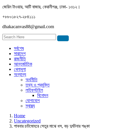
জেরিন টাওয়ার, আটি বাজার, কেরানীগঞ্জ, ঢাকা- ১৩১২।
+৮৮০১৮২৭-২৮৪১১১
dhakacanvas88@gmail.com
সর্বশেষ
সারাদেশ
রাজনীতি
আন্তর্জাতিক
খেলাধুলা
অন্যান্য
অর্থনীতি
তথ্য ও প্রযুক্তি
লাইফস্টাইল
বিনোদন
যোগাযোগ
স্বাস্থ্য
Home
Uncategorized
পাবনার চাটমোহরে সেতুর মাঝে ধস, বড় দুর্ঘটনার শঙ্কা