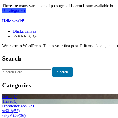
There are many variations of passages of Lorem Ipsum available but th
Uncategorized
Hello world!
Dhaka canvas
নভেম্বর ৯, ২০২৪
Welcome to WordPress. This is your first post. Edit or delete it, then st
Search
Search
Categories
Music
(1)
Travel
(6)
Uncategorized
(829)
অর্থনীতি
(53)
আন্তর্জাতিক
(36)