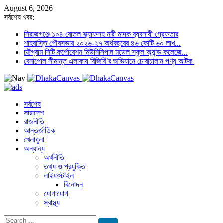
August 6, 2026
সর্বশেষ খবর:
সিরাজগঞ্জে ১০৪ বোতল স্ক্যাফসহ নারী মাদক ব্যবসায়ী গ্রেফতার
শাহরাস্তি পৌরসভার ২০২৬-২৭ অর্থবছরের ৪৬ কোটি ৬০ লাখ...
চট্টগ্রাম সিটি কর্পোরেশন মিউনিসিপাল মডেল স্কুল অ্যান্ড কলেজে...
বেনাপোল সীমান্ত এলাকায় বিজিবি’র অভিযানে চোরাচালান পণ্য আটক
সর্বশেষ
সারাদেশ
রাজনীতি
আন্তর্জাতিক
খেলাধুলা
অন্যান্য
অর্থনীতি
তথ্য ও প্রযুক্তি
লাইফস্টাইল
বিনোদন
যোগাযোগ
স্বাস্থ্য