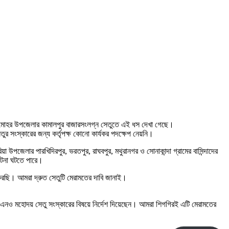
র চাটমোহর উপজেলার কামালপুর বাজারসংলগ্ন সেতুতে এই ধস দেখা গেছে।
তুর সংস্কারের জন্য কর্তৃপক্ষ কোনো কার্যকর পদক্ষেপ নেয়নি।
য়া উপজেলার পারখিদিরপুর, ভরতপুর, রাঘবপুর, মথুরানগর ও সোনাকান্দা গ্রামের বাসিন্দাদের
ঘটনা ঘটতে পারে।
করছি। আমরা দ্রুত সেতুটি মেরামতের দাবি জানাই।
ইউএনও মহোদয় সেতু সংস্কারের বিষয়ে নির্দেশ দিয়েছেন। আমরা শিগগিরই এটি মেরামতের