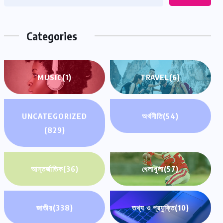
Categories
MUSIC
(1)
TRAVEL
(6)
UNCATEGORIZED
অর্থনীতি
(54)
(829)
আন্তর্জাতিক
(36)
খেলাধুলা
(57)
জাতীয়
(338)
তথ্য ও প্রযুক্তি
(10)