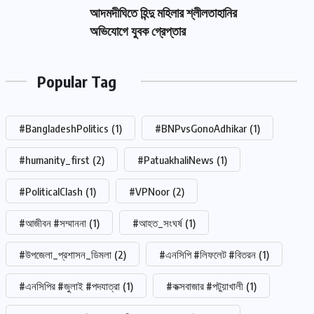
আদমদীঘিতে হিন্দু মহিলার শ্লীলতাহানির
অভিযোগে যুবক গ্রেপ্তার
Popular Tag
#BangladeshPolitics
(1)
#BNPvsGonoAdhikar
(1)
#humanity_first
(2)
#PatuakhaliNews
(1)
#PoliticalClash
(1)
#VPNoor
(2)
#আজীবন #সম্মাননা
(1)
#আহত_সংঘর্ষ
(1)
#উপজেলা_প্রশাসন_ডিমলা
(2)
#এনসিপি #লিফলেট #বিতরন
(1)
#এনসিপির #জুলাই #পদযাত্রা
(1)
#কক্সবাজার #পটুয়াখালী
(1)