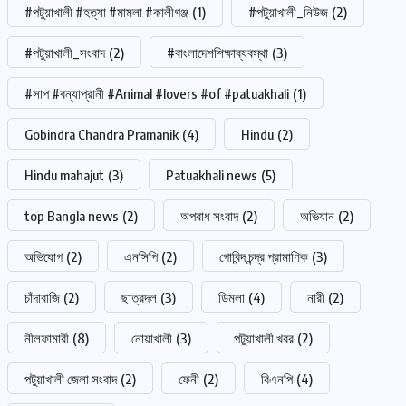
#পটুয়াখালী #হত্যা #মামলা #কালীগঞ্জ
(1)
#পটুয়াখালী_নিউজ
(2)
#পটুয়াখালী_সংবাদ
(2)
#বাংলাদেশশিক্ষাব্যবস্থা
(3)
#সাপ #বন্যাপ্রানী #Animal #lovers #of #patuakhali
(1)
Gobindra Chandra Pramanik
(4)
Hindu
(2)
Hindu mahajut
(3)
Patuakhali news
(5)
top Bangla news
(2)
অপরাধ সংবাদ
(2)
অভিযান
(2)
অভিযোগ
(2)
এনসিপি
(2)
গোবিন্দ চন্দ্র প্রামাণিক
(3)
চাঁদাবাজি
(2)
ছাত্রদল
(3)
ডিমলা
(4)
নারী
(2)
নীলফামারী
(8)
নোয়াখালী
(3)
পটুয়াখালী খবর
(2)
পটুয়াখালী জেলা সংবাদ
(2)
ফেনী
(2)
বিএনপি
(4)