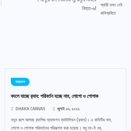
নিহত-৬!
সারাদেশ
বদলে যাচ্ছে র‌্যাব: পরিবর্তন হচ্ছে নাম, লোগো ও পোশাক
DHAKA CANVAS
জুলাই ১৩, ২০২২
নতুন রূপে আসছে র‌্যাপিড অ্যাকশন ব্যাটালিয়ন (র‌্যাব)। এ বাহিনীর নাম,
লোগো ও পোশাক পরিবর্তনের পরিকল্পনা করা হয়েছে। শুধু তা-ই নয়,