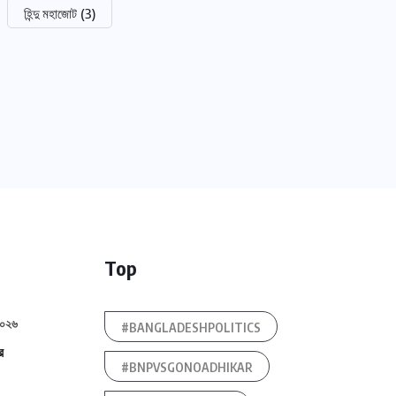
হিন্দু মহাজোট
(3)
Top
২০২৬
#BANGLADESHPOLITICS
র
#BNPVSGONOADHIKAR