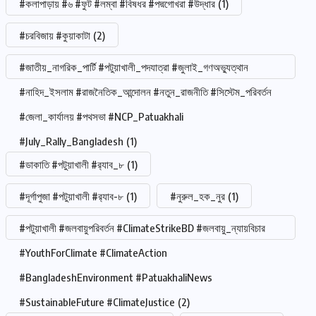
#কলাপাড়ায় #৬ #ফুট #লম্বা #বিষধর #পদ্মগোখরা #উদ্ধার
(1)
#চরবিজায় #কুয়াকাটা
(2)
#জাতীয়_নাগরিক_পার্টি #পটুয়াখালী_পদযাত্রা #জুলাই_গণঅভ্যুত্থান
#নাহিদ_ইসলাম #রাজনৈতিক_আন্দোলন #নতুন_রাজনীতি #সিস্টেম_পরিবর্তন
#জেলা_কার্যালয় #পথসভা #NCP_Patuakhali
#July_Rally_Bangladesh
(1)
#ডাকাতি #পটুয়াখালী #র‍্যাব_৮
(1)
#দূর্গাপুজা #পটুয়াখালী #র‍্যাব-৮
(1)
#নুরুল_হক_নুর
(1)
#পটুয়াখালী #জলবায়ুপরিবর্তন #ClimateStrikeBD #জলবায়ু_ন্যায়বিচার
#YouthForClimate #ClimateAction
#BangladeshEnvironment #PatuakhaliNews
#SustainableFuture #ClimateJustice
(2)