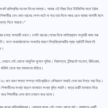
 সংকট রাবিপ্রবির অনেক দিনের সমস্যা। আমরা এই বিষয় নিয়ে ইউজিসির সাথে বৈঠক
িক্ষার্থীরা যেন কোন ধরনের সেশন জটে না পরে তার দিকে নজর রেখে আমরা আগামী মাসে
ধান্ত নিতে পারবো।”
্রম চলছে অস্থায়ী ভবনে। চলতি বছরের শেষের দিকে মাস্টারপ্ল্যান অনুযায়ী কাজ শুরু
রেনি। ফলে অবকাঠামোগত সংকটের কারণে বিশ্ববিদ্যালয়টির প্রায় প্রতিটি বিভাগেই
্ষ।
 যেখানে নেই কোনো আধুনিক সুযোগ সুবিধা। নিরাপত্তা, ইন্টারনেট সংযোগ, রিডিংরুম,
ও বাকিটা থেকে যায় সমাধানের বাহিরে।
্র ৪০ জন ধারণ ক্ষমতা সম্পন্ন লাইব্রেরিতে বেশিরভাগ সময়ই দেখা যায় উপচে পরা ভিড়।
ার্থীদের সংখ্যা বাড়লে যানবাহন সংখ্যা বৃদ্ধি পায়নি। মাত্র চারটি যানবাহন দিয়ে
 করে শিক্ষার্থীরা এসব বাসে চলাচল করে থাকে।
োধ করেন রাবিপ্রবিয়ানরা। খেলাধুলা জন্য নেই তেমন কোনো মাঠ। নামমাত্র একটি