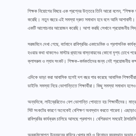
শিক্ষক নিয়োগের বিষয়ে এক প্রশ্নের উত্তরে তিনি আরো বলেন, “শিক্ষক
করেছি। নতুন বছরে এই সমস্যা দ্রুত সমাধান হবে বলে আমি আশাবাদী। শ
একটি আলোচনার আয়োজন করেছি। আশা করছি সেখানে প্রয়োজনীয় সিদ্
সরজমিনে দেখা গেছে, বর্তমানে রাবিপ্রবির একাডেমিক ও প্রশাসনিক কার্যক
হওয়ার কথা থাকলেও মাস্টার প্ল্যানের বাস্তবায়নের কোনো দৃশ্য চোখে প
ক্লাসরুম ও ল্যাব সংকট। শিক্ষক-কর্মকর্তাদের জন্য নেই প্রয়োজনীয় কক
এদিকে ভাড়া করা আবাসিক হলেই দশ বছর পার করেছে আবাসিক শিক্ষার্থীরা,
ডাইনিং সমস্যা নিয়ে ভোগান্তিতে শিক্ষার্থীরা। কিছু সমস্যা সমাধান হলে
অন্যদিকে, লাইব্রেরিতেও বেশ ভোগান্তি পোহাতে হয় শিক্ষার্থীদের। মাত
সিট সংকটের কারণে অনেকেই বেশিক্ষণ অবস্থান করতে পারেনা। এছাড়াও শিক্ষ
রাবিপ্রবির কার্যক্রম চালিয়ে আসছে প্রসাশন। বেশিরভাগ সময়েই ঠাসাঠাসি
অবকাঠামোগত উন্নয়নের বাহিরে খেলার মাঠ ও বিনোদন ব্যবস্থান অভাব ব