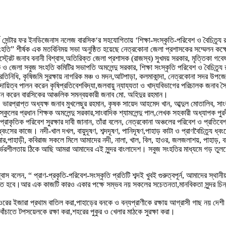
স সেন্টার ফর ইনডিজেনাস নলেজ বারসিক‘র সহযোগিতায় ‘শিক্ষা-সংস্কৃতি-পরিবেশ ও বৈচিত্র্য রক
ংহতি” শীর্ষক এক মতবিনিময় সভা অনুষ্ঠিত হয়েছে নেত্রকোনা জেলা প্রশাসকের সম্মেলন কক্
রেট জনাব বনানী বিশ্বাস,অতিরিক্ত জেলা প্রশাসক (রাজস্ব) সুখময় সরকার, মৃত্তিকা গবেষণ
ক্ষক ও জেলা সবুজ সংহতি কমিটির সভাপতি অমলেন্দু সরকার, শিক্ষা সংস্কৃতি পরিবেশ ও বৈচিত্র
ের প্রতিনিধি, কৃষিজমি সুরক্ষায় নাগরিক মঞ্চ ও মদন,আটপাড়া, কলমাকান্দা, নেত্রকোনা সদর 
ায়িত্ব পালন করেন কৃষিপ্রতিবেশবিদ্যা,জলবায়ু ন্যায্যতা ও খাদ্যবিভাগের পরিচালক জনাব
াপন করেন বারসিকের আঞ্চলিক সমন্বয়কারী জনাব মো. অহিদুর রহমান।
ভারপ্রাপ্ত অধ্যক্ষ জনাব মুখলেছুর রহমান, কৃষক সায়েদ আহমেদ খান, আব্দুল মোতালিব, সা
ুলের প্রধান শিক্ষক অমলেন্দু সরকার,সাংবাদিক শ্যামলেন্দু পাল,লেখক সহকারী অধ্যাপক পুরবী
কৃতিক পরিবেশ সুরক্ষার দাবী জানান, তাঁরা বলেন, নেত্রকোনা অঞ্চলের পরিবেশ ও প্রতিবেশ 
্বংসের কাজে। নদী-খাল দখল, বায়ুদূষণ, শব্দদূষণ, পানিদূষণ,পাহাড় কাটা ও প্রাণবৈচিত্র্য 
ুমার,পাহাড়ী, কবিরাজ সকলে মিলে আমাদের নদী, নালা, খাল, বিল, হাওর, জলজলাশয়, পাহাড়, বন,
 নির্ভরশীলতায় ঠিকে আছি আমরা আমাদের এই সুন্দর বাংলাদেশ। সবুজ সংহতির মাধ্যমে গড় তুল
স বলেন, “ প্রাণ-প্রকৃতি-পরিবেশ-সংস্কৃতি প্রতিটি শব্দই খুবই গুরুত্বপূর্ন, আমাদের স্থান
 থাকতে হবে।আর এক কাজটি কারও একার পক্ষে সম্ভব নয় সকলের সচেতনতা,মানবিকতা সুন্দর চ
ের ইজারা প্রথাম বাতিল করা,পাহাড়ের বনকে ও বন্যপ্রাণীকে রক্ষায় আগ্রাসী গাছ নয় দেশী 
বাঁচাতে টপসয়েলকে রক্ষা করা,শহরের পুকুর ও খেলার মাঠকে সুরক্ষা করা।