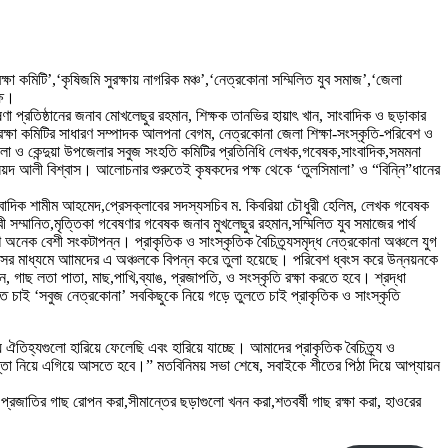
্ষা কমিটি’,‘কৃষিজমি সুরক্ষায় নাগরিক মঞ্চ’,‘নেত্রকোনা সম্মিলিত যুব সমাজ’,‘জেলা
ষে।
া প্রতিষ্ঠানের জনাব মোখলেছুর রহমান, শিক্ষক তানভির হায়াৎ খান, সাংবাদিক ও ছড়াকার
্য রক্ষা কমিটির সাধারণ সম্পাদক আলপনা বেগম, নেত্রকোনা জেলা শিক্ষা-সংস্কৃতি-পরিবেশ ও
উপজেলা ও কেন্দুয়া উপজেলার সবুজ সংহতি কমিটির প্রতিনিধি লেখক,গবেষক,সাংবাদিক,সমমনা
 সৈয়দ আলী বিশ্বাস। আলোচনার শুরুতেই কৃষকদের পক্ষ থেকে ‘তুলসিমালা’ ও “বিন্নি”ধানের
ংবাদিক শামীম আহমেদ,প্রেসক্লাবের সদস্যসচিব ম. কিবরিয়া চৌধুরী হেলিম, লেখক গবেষক
 সম্মানিত,মৃত্তিকা গবেষণার গবেষক জনাব মুখলেছুর রহমান,সম্মিলিত যুব সমাজের পার্থ
অনেক বেশী সংকটাপন্ন। প্রাকৃতিক ও সাংস্কৃতিক বৈচিত্র্যসমৃদ্ধ নেত্রকোনা অঞ্চলে যুগ
ধ্বংসের মাধ্যমে আামদের এ অঞ্চলকে বিপন্ন করে তুলা হয়েছে। পরিবেশ ধ্বংস করে উন্নয়নকে
 গাছ লতা পাতা, মাছ,পাখি,ব্যাঙ, প্রজাপতি, ও সংস্কৃতি রক্ষা করতে হবে। শ্রদ্ধা
তে চাই ‘সবুজ নেত্রকোনা’ সবকিছুকে নিয়ে গড়ে তুলতে চাই প্রাকৃতিক ও সাংস্কৃতি
ীয় ঐতিহ্যগুলো হারিয়ে ফেলেছি এবং হারিয়ে যাচ্ছে। আমাদের প্রাকৃতিক বৈচিত্র্য ও
িন্তা নিয়ে এগিয়ে আসতে হবে।” মতবিনিময় সভা শেষে, সবাইকে শীতের পিঠা দিয়ে আপ্যায়ন
প্রজাতির গাছ রোপন করা,সীমান্তের ছড়াগুলো খনন করা,শতবর্ষী গাছ রক্ষা করা, হাওরের