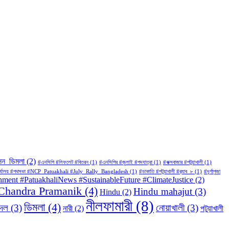
সন_ডিমলা
(2)
#এনসিপি #লিফলেট #বিতরন
(1)
#এনসিপির #জুলাই #পদযাত্রা
(1)
#কক্সবাজার #পটুয়াখালী
(1)
জেলা_কার্যালয় #পথসভা #NCP_Patuakhali #July_Rally_Bangladesh
(1)
#ডাকাতি #পটুয়াখালী #র‍্যাব_৮
(1)
#দূর্গাপুজা
ronment #PatuakhaliNews #SustainableFuture #ClimateJustice
(2)
Chandra Pramanik
(4)
Hindu mahajut
(3)
Hindu
(2)
নীলফামারী
(8)
ডিমলা
(4)
রদল
(3)
নোয়াখালী
(3)
নারী
(2)
পটুয়াখালী