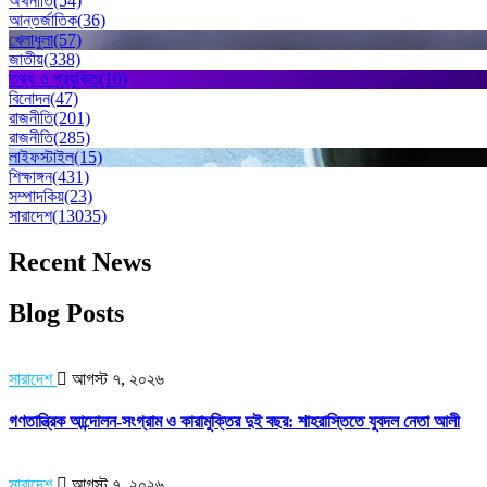
অর্থনীতি
(54)
আন্তর্জাতিক
(36)
খেলাধুলা
(57)
জাতীয়
(338)
তথ্য ও প্রযুক্তি
(10)
বিনোদন
(47)
রাজনীতি
(201)
রাজনীতি
(285)
লাইফস্টাইল
(15)
শিক্ষাঙ্গন
(431)
সম্পাদকিয়
(23)
সারাদেশ
(13035)
Recent News
Blog Posts
সারাদেশ
আগস্ট ৭, ২০২৬
গণতান্ত্রিক আন্দোলন-সংগ্রাম ও কারামুক্তির দুই বছর: শাহরাস্তিতে যুবদল নেতা আলী
সারাদেশ
আগস্ট ৭, ২০২৬