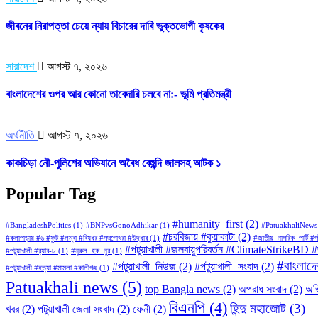
জীবনের নিরাপত্তা চেয়ে ন্যায় বিচারের দাবি ভুক্তভোগী কৃষকের
সারাদেশ
আগস্ট ৭, ২০২৬
বাংলাদেশের ওপর আর কোনো তাবেদারি চলবে না:- ভূমি প্রতিমন্ত্রী
অর্থনীতি
আগস্ট ৭, ২০২৬
কাকচিড়া নৌ-পুলিশের অভিযানে অবৈধ বেহুন্দি জালসহ আটক ১
Popular Tag
#humanity_first
(2)
#BangladeshPolitics
(1)
#BNPvsGonoAdhikar
(1)
#PatuakhaliNews
#চরবিজায় #কুয়াকাটা
(2)
#কলাপাড়ায় #৬ #ফুট #লম্বা #বিষধর #পদ্মগোখরা #উদ্ধার
(1)
#জাতীয়_নাগরিক_পার্টি 
#পটুয়াখালী #জলবায়ুপরিবর্তন #ClimateStrike
#পটুয়াখালী #র‍্যাব-৮
(1)
#নুরুল_হক_নুর
(1)
#বাংলাদেশ
#পটুয়াখালী_নিউজ
(2)
#পটুয়াখালী_সংবাদ
(2)
#পটুয়াখালী #হত্যা #মামলা #কালীগঞ্জ
(1)
Patuakhali news
(5)
top Bangla news
(2)
অপরাধ সংবাদ
(2)
অভ
বিএনপি
(4)
হিন্দু মহাজোট
(3)
খবর
(2)
পটুয়াখালী জেলা সংবাদ
(2)
ফেনী
(2)