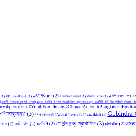
#VPNoor
(2)
#উপজেলা_প্রশা
(1)
#PoliticalClash
(1)
#আজীবন #সম্মাননা
(1)
#আহত_সংঘর্ষ
(1)
#পটুয়াখালী_পদযাত্রা #জুলাই_গণঅভ্যুত্থান #নাহিদ_ইসলাম #রাজনৈতিক_আন্দোলন #নতুন_রাজনীতি #সিস্টেম_পরিবর্তন #
BD #জলবায়ু_ন্যায়বিচার #YouthForClimate #ClimateAction #BangladeshEnvi
Gobindra 
শিক্ষাব্যবস্থা
(3)
#সাপ #বন্যাপ্রানী #Animal #lovers #of #patuakhali
(1)
গোবিন্দ চন্দ্র প্রামাণিক
(3)
ছাত্
িযান
(2)
অভিযোগ
(2)
এনসিপি
(2)
চাঁদাবাজি
(2)