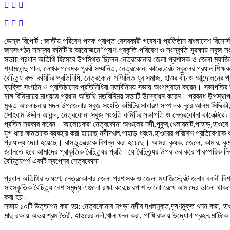
ডেস্ক রিপোর্ট : জাতীয় পরিবেশ পদক প্রাপ্ত বেসরকারী গবেষণা প্রতিষ্ঠান বাংলাদেশ রিসোর্
জনসংগঠন সমন্বয় কমিটি’র আয়োজনে“প্রাণ-প্রকৃতি-পরিবেশ ও সংস্কৃতি সুরক্ষায় সবুজ স
সভায় প্রধান অতিথি হিসেবে উপস্থিত ছিলেন নেত্রকোনার জেলা প্রশাসক ও জেলা ম্যাজিস্ট্
শ্যামলেন্দু পাল, লেখক গবেষক পুরবী সম্মানিত, নেত্রকোনা কালেক্টরেট স্কুলের প্রধান শি
বৈচিত্র্য রক্ষা কমিটির প্রতিনিধি, নেত্রকোনা সম্মিলিত যুব সমাজ, হাওর বাঁচাও আন্দোলন
ব্যক্তি সংগঠন ও প্রতিষ্ঠানের প্রতিনিধিরা মতবিনিময় সভায় অংশগ্রহন করেন। সভাপতির দ
চাল বিনিময়ের মাধ্যমে প্রধান অতিথি মতবিনিময় সভাটি উদ্বোধন করেন। প্রবন্ধ উপস্থ
মুক্ত আলোচনায় মদন উপজেলার সবুজ সংহতি কমিটির সাধারণ সম্পাদক নুরে আলম সিদ্দিকী, 
সোহরাম উদ্দীন আকন্দ, নেত্রকোনা সবুজ সংহতি কমিটির সভাপতি ও নেত্রকোনা কালেক্টরেট স্ক
প্রতিম সরকার করেন। আলোচকরা নেত্রকোনা অঞ্চলের নদী,পুকুর,খেলারমাট,পাহাড়,হাওরে প্রা
যুগ ধরে ক্ষমতাকে ব্যবহার করা হয়েছে নদীদখল,পাহাড় ধ্বংস,হাওরের পরিবেশ প্রতিবেশকে ধ
প্রাধান্য দেয়া হয়েছে। বাস্তুতন্ত্রকে বিপন্ন করা হয়েছে। আমরা কৃষক, জেলে, কামার, ক
জাানতে হবে আমাদের প্রাকৃতিক বৈচিত্র্যর প্রতি।যে বৈচিত্র্যর উপর ভর করে পারস্পরিক
বৈচিত্র্যপূর্ণ একটি স্বপ্নের নেত্রকোনা।
প্রধান অতিথির ভাষণে, নেত্রকোনার জেলা প্রশাসক ও জেলা ম্যাজিস্ট্রেট জনাব বনানী বিশ্বা
সাংস্কৃতিক বৈচিত্র্য বেশ সমৃদ্ধ এগুলো রক্ষা করে,চারপাশ ভালো রেখে আমাদের ভালো
করা হয়।
সভায় ১০টি উত্তাপন করা হয়: নেত্রকোনার মগড়া নদীর দখলমুক্ত,দূষণমুক্ত খনন করা, হাওর
মাছ রক্ষায় অভয়াশ্রম তৈরী, হাওরের নদী,খাল খনন করা, পাখি রক্ষায় উদ্যোগ গ্রহন,মাটিকে 