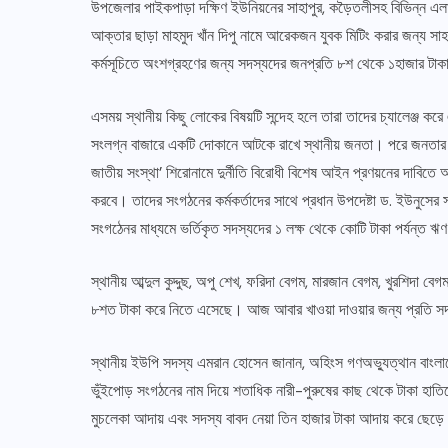
উপজেলার পাইকপাড়া দক্ষিণ ইউনিয়নের সাহাপুর, কড়ৈতলীসহ বিভিন্ন এ
আক্তার ছাড়া মাহমুদ খাঁন দিপু নামে আরেকজন যুবক মিটিং করার জন্য 
কর্মসূচিতে অংশগ্রহণের জন্য সদস্যদের জনপ্রতি ৮শ থেকে ১হাজার টাকা 
এসময় স্থানীয় কিছু লোকের বিষয়টি সন্দেহ হলে তারা তাদের চ্যালেঞ্
সংলগ্ন বাজারে একটি দোকানে আটকে রাখে স্থানীয় জনতা। পরে জনতার কা
জাতীয় সংস্থা’ শিরোনামে দুর্নীতি বিরোধী বিশেষ আইন প্রণয়নের দাবিতে
করবে। তাদের সংগঠনের কর্মকর্তাদের সাথে প্রধান উপদেষ্টা ড. ইউনুসের 
সংগঠেনর মাধ্যমে ভর্তিকৃত সদস্যদের ১ লক্ষ থেকে কোটি টাকা পর্যন্ত 
স্থানীয় আব্দুল কুদ্দুছ, অপু শেখ, ফরিদা বেগম, মারজান বেগম, খুরশিদ
৮শত টাকা করে নিতে এসেছে। আজ আবার খাওয়া দাওয়ার জন্য প্রতি স
স্থানীয় ইউপি সদস্য এমরান হোসেন জানান, অহিংস গণঅভ্যুত্থান বাংল
ভুঁইপোড় সংগঠনের নাম দিয়ে শতাধিক নারী-পুরুষের কাছ থেকে টাকা হাত
মুচলেকা আদায় এবং সদস্য বাবদ নেয়া তিন হাজার টাকা আদায় করে ছেড়ে 