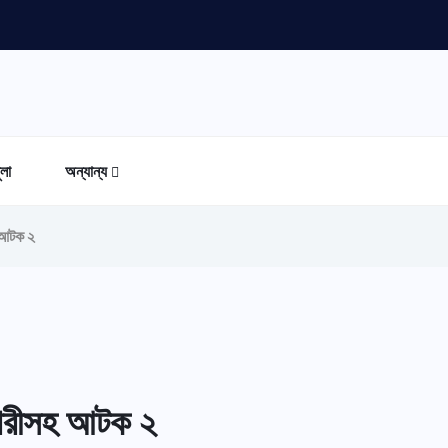
ুলা
অন্যান্য
 আটক ২
নারীসহ আটক ২