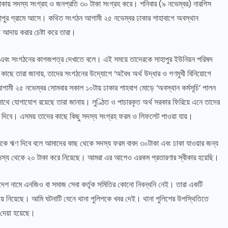
লাকায় সদস্য সংগ্রহ ও জনপ্রতি ৩০ টাকা সংগ্রহ করে। শনিবার (৯ নভেম্বর) নারগিস
সাহাপুর গ্রামে আসে। কথিত সংগঠন আগামী ২৫ নভেম্বর ঢাকার শাহাবাগে অবস্থান
আদায় করার চেষ্টা করে তারা।
জ করে এবং সংগঠনের কাগজপত্র দেখাতে বলে। এই সময়ে তাদেরকে সাহাপুর ইউনিয়ন পরিষদ
ছে তারা জানায়, তাদের সংগঠনের উদ্যোগে ‘অবৈধ অর্থ উদ্ধার ও গণমুখী বিনিয়োগে
 আগামী ২৫ নভেম্বর সোমবার সকাল ১০টায় ঢাকার শাহবাগ মোড়ে ‘অবস্থান কর্মসূচি’ পালন
সাথে যোগাযোগ রয়েছে তারা জানায়। লুণ্ঠিত ও পাচারকৃত অর্থ সরকার ফিরিয়ে এনে তাদের
ঋণ দিবে। এসময় তাদের কাছে কিছু সদস্য সংগ্রহ ফরম ও লিফলেট পাওয়া যায়।
া বেগমকে ঋণ দিবে বলে আমাদের কাছ থেকে সদস্য ফরম বাবদ ৩০টাকা এবং ঢাকা যাওয়ার জন্য
দস্য থেকে ২০ টাকা করে নিয়েছে। আমরা এর আগেও এরকম প্রতারণার স্বীকার হয়েছি।
াদেশ নামে এনজিও বা সমাজ সেবা কর্তৃক সমিতির কোনো নিবন্ধনি নেই। তারা একটি
িয়ে নিয়েছে। আমি ঘটনাটি যেনে থানা পুলিশকে খবর দেই। থানা পুলিশের উপস্থিতিতে
দেয়া হয়েছে।