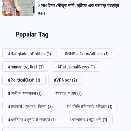
৫ লাখ টাকা যৌতুক দাবি, স্ত্রীকে এক কাপড়ে ঘরছাড়া
করার
Popular Tag
#BangladeshPolitics
(1)
#BNPvsGonoAdhikar
(1)
#humanity_first
(2)
#PatuakhaliNews
(1)
#PoliticalClash
(1)
#VPNoor
(2)
#আজীবন #সম্মাননা
(1)
#আহত_সংঘর্ষ
(1)
#উপজেলা_প্রশাসন_ডিমলা
(2)
#এনসিপি #লিফলেট #বিতরন
(1)
#এনসিপির #জুলাই #পদযাত্রা
(1)
#কক্সবাজার #পটুয়াখালী
(1)