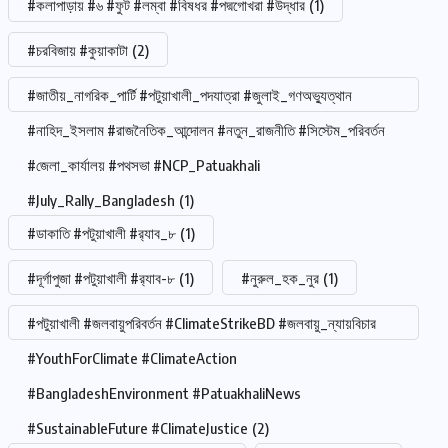
#কলাপাড়ায় #৬ #ফুট #লম্বা #বিষধর #পদ্মগোখরা #উদ্ধার
(1)
#চরবিজায় #কুয়াকাটা
(2)
#জাতীয়_নাগরিক_পার্টি #পটুয়াখালী_পদযাত্রা #জুলাই_গণঅভ্যুত্থান
#নাহিদ_ইসলাম #রাজনৈতিক_আন্দোলন #নতুন_রাজনীতি #সিস্টেম_পরিবর্তন
#জেলা_কার্যালয় #পথসভা #NCP_Patuakhali
#July_Rally_Bangladesh
(1)
#ডাকাতি #পটুয়াখালী #র‍্যাব_৮
(1)
#দূর্গাপুজা #পটুয়াখালী #র‍্যাব-৮
(1)
#নুরুল_হক_নুর
(1)
#পটুয়াখালী #জলবায়ুপরিবর্তন #ClimateStrikeBD #জলবায়ু_ন্যায়বিচার
#YouthForClimate #ClimateAction
#BangladeshEnvironment #PatuakhaliNews
#SustainableFuture #ClimateJustice
(2)