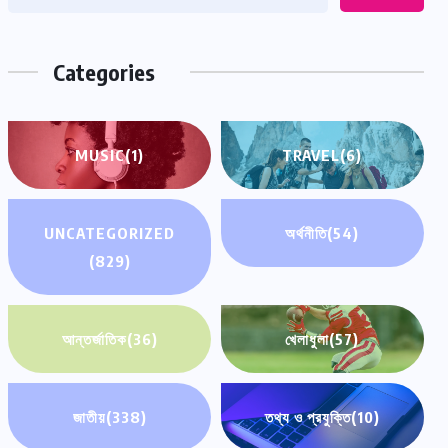
Categories
MUSIC
(1)
TRAVEL
(6)
UNCATEGORIZED
অর্থনীতি
(54)
(829)
আন্তর্জাতিক
(36)
খেলাধুলা
(57)
জাতীয়
(338)
তথ্য ও প্রযুক্তি
(10)