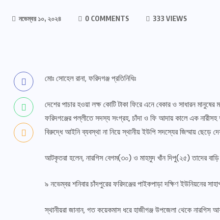
নভেম্বর ১০, ২০২৪
0 COMMENTS
333 VIEWS
মোঃ সোহেল রানা, ফরিদগঞ্জ প্রতিনিধিঃ
দেশের পাচার হওয়া লক্ষ কোটি টাকা ফিরে এনে বেকার ও সাধারন মানুষের
ফরিদগঞ্জের পল্লীতে সদস্য সংগ্রহ, চাঁদা ও ফি আদায় কালে এক নারীস
বিরুদ্ধে আইনি ব্যবস্থা না নিয়ে স্থানীয় ইউপি সদস্যের জিম্মায় ছেড়ে দ
আটকৃতরা হলেন, নারগিস বেগম(৩০) ও মাহমুদ খাঁন দিপু(২৫) তাদের বাড়
৯ নভেম্বর শনিবার চাঁদপুরের ফরিদঞ্জের পাইকপাড়া দক্ষিণ ইউনিয়নের সাহা
স্থানীয়রা জানান, গত কয়েকমাস ধরে হাজীগঞ্জ উপজেলা থেকে নারগিস আ