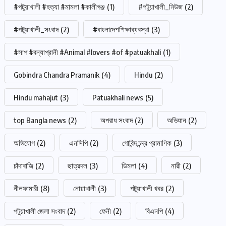
#পটুয়াখালী #হত্যা #মামলা #কালীগঞ্জ
(1)
#পটুয়াখালী_নিউজ
(2)
#পটুয়াখালী_সংবাদ
(2)
#বাংলাদেশশিক্ষাব্যবস্থা
(3)
#সাপ #বন্যাপ্রানী #Animal #lovers #of #patuakhali
(1)
Gobindra Chandra Pramanik
(4)
Hindu
(2)
Hindu mahajut
(3)
Patuakhali news
(5)
top Bangla news
(2)
অপরাধ সংবাদ
(2)
অভিযান
(2)
অভিযোগ
(2)
এনসিপি
(2)
গোবিন্দ চন্দ্র প্রামাণিক
(3)
চাঁদাবাজি
(2)
ছাত্রদল
(3)
ডিমলা
(4)
নারী
(2)
নীলফামারী
(8)
নোয়াখালী
(3)
পটুয়াখালী খবর
(2)
পটুয়াখালী জেলা সংবাদ
(2)
ফেনী
(2)
বিএনপি
(4)