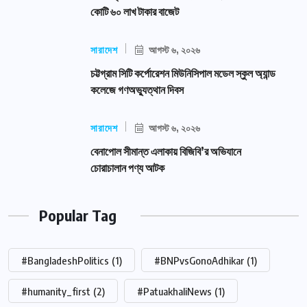
কোটি ৬০ লাখ টাকার বাজেট
সারাদেশ
আগস্ট ৬, ২০২৬
চট্টগ্রাম সিটি কর্পোরেশন মিউনিসিপাল মডেল স্কুল অ্যান্ড
কলেজে গণঅভ্যুত্থান দিবস
সারাদেশ
আগস্ট ৬, ২০২৬
বেনাপোল সীমান্ত এলাকায় বিজিবি’র অভিযানে
চোরাচালান পণ্য আটক
Popular Tag
#BangladeshPolitics
(1)
#BNPvsGonoAdhikar
(1)
#humanity_first
(2)
#PatuakhaliNews
(1)