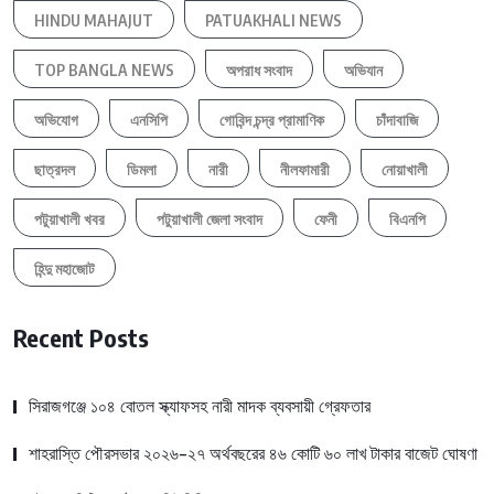
HINDU MAHAJUT
PATUAKHALI NEWS
TOP BANGLA NEWS
অপরাধ সংবাদ
অভিযান
অভিযোগ
এনসিপি
গোবিন্দ চন্দ্র প্রামাণিক
চাঁদাবাজি
ছাত্রদল
ডিমলা
নারী
নীলফামারী
নোয়াখালী
পটুয়াখালী খবর
পটুয়াখালী জেলা সংবাদ
ফেনী
বিএনপি
হিন্দু মহাজোট
Recent Posts
সিরাজগঞ্জে ১০৪ বোতল স্ক্যাফসহ নারী মাদক ব্যবসায়ী গ্রেফতার
শাহরাস্তি পৌরসভার ২০২৬-২৭ অর্থবছরের ৪৬ কোটি ৬০ লাখ টাকার বাজেট ঘোষণা