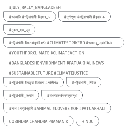
#JULY_RALLY_BANGLADESH
#ডাকাতি #পটুয়াখালী #র‍্যাব_৮
#দূর্গাপুজা #পটুয়াখালী #র‍্যাব-৮
#নুরুল_হক_নুর
#পটুয়াখালী #জলবায়ুপরিবর্তন #CLIMATESTRIKEBD #জলবায়ু_ন্যায়বিচার
#YOUTHFORCLIMATE #CLIMATEACTION
#BANGLADESHENVIRONMENT #PATUAKHALINEWS
#SUSTAINABLEFUTURE #CLIMATEJUSTICE
#পটুয়াখালী #হত্যা #মামলা #কালীগঞ্জ
#পটুয়াখালী_নিউজ
#পটুয়াখালী_সংবাদ
#বাংলাদেশশিক্ষাব্যবস্থা
#সাপ #বন্যাপ্রানী #ANIMAL #LOVERS #OF #PATUAKHALI
GOBINDRA CHANDRA PRAMANIK
HINDU