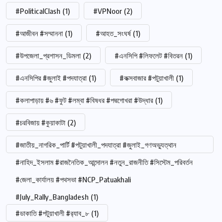
#PoliticalClash
(1)
#VPNoor
(2)
#আজীবন #সম্মাননা
(1)
#আহত_সংঘর্ষ
(1)
#উপজেলা_প্রশাসন_ডিমলা
(2)
#এনসিপি #লিফলেট #বিতরন
(1)
#এনসিপির #জুলাই #পদযাত্রা
(1)
#কক্সবাজার #পটুয়াখালী
(1)
#কলাপাড়ায় #৬ #ফুট #লম্বা #বিষধর #পদ্মগোখরা #উদ্ধার
(1)
#চরবিজায় #কুয়াকাটা
(2)
#জাতীয়_নাগরিক_পার্টি #পটুয়াখালী_পদযাত্রা #জুলাই_গণঅভ্যুত্থান
#নাহিদ_ইসলাম #রাজনৈতিক_আন্দোলন #নতুন_রাজনীতি #সিস্টেম_পরিবর্তন
#জেলা_কার্যালয় #পথসভা #NCP_Patuakhali
#July_Rally_Bangladesh
(1)
#ডাকাতি #পটুয়াখালী #র‍্যাব_৮
(1)