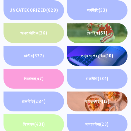
UNCATEGORIZED
(829)
অর্থনীতি
(53)
আন্তর্জাতিক
(36)
খেলাধুলা
(57)
জাতীয়
(337)
তথ্য ও প্রযুক্তি
(10)
বিনোদন
(47)
রাজনীতি
(201)
রাজনীতি
(284)
লাইফস্টাইল
(15)
শিক্ষাঙ্গন
(431)
সম্পাদকিয়
(23)