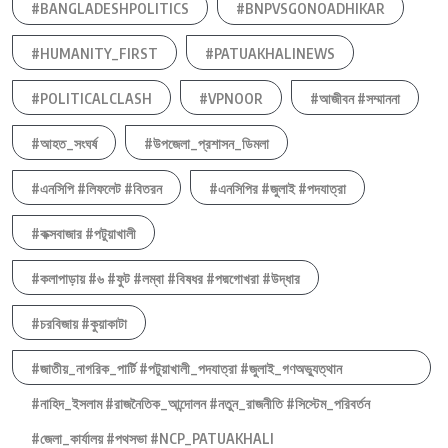
#BANGLADESHPOLITICS
#BNPVSGONOADHIKAR
#HUMANITY_FIRST
#PATUAKHALINEWS
#POLITICALCLASH
#VPNOOR
#আজীবন #সম্মাননা
#আহত_সংঘর্ষ
#উপজেলা_প্রশাসন_ডিমলা
#এনসিপি #লিফলেট #বিতরন
#এনসিপির #জুলাই #পদযাত্রা
#কক্সবাজার #পটুয়াখালী
#কলাপাড়ায় #৬ #ফুট #লম্বা #বিষধর #পদ্মগোখরা #উদ্ধার
#চরবিজায় #কুয়াকাটা
#জাতীয়_নাগরিক_পার্টি #পটুয়াখালী_পদযাত্রা #জুলাই_গণঅভ্যুত্থান
#নাহিদ_ইসলাম #রাজনৈতিক_আন্দোলন #নতুন_রাজনীতি #সিস্টেম_পরিবর্তন
#জেলা_কার্যালয় #পথসভা #NCP_PATUAKHALI