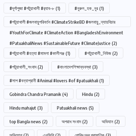
#দূর্গাপুজা #পটুয়াখালী #র‍্যাব-৮
(1)
#নুরুল_হক_নুর
(1)
#পটুয়াখালী #জলবায়ুপরিবর্তন #ClimateStrikeBD #জলবায়ু_ন্যায়বিচার
#YouthForClimate #ClimateAction #BangladeshEnvironment
#PatuakhaliNews #SustainableFuture #ClimateJustice
(2)
#পটুয়াখালী #হত্যা #মামলা #কালীগঞ্জ
(1)
#পটুয়াখালী_নিউজ
(2)
#পটুয়াখালী_সংবাদ
(2)
#বাংলাদেশশিক্ষাব্যবস্থা
(3)
#সাপ #বন্যাপ্রানী #Animal #lovers #of #patuakhali
(1)
Gobindra Chandra Pramanik
(4)
Hindu
(2)
Hindu mahajut
(3)
Patuakhali news
(5)
top Bangla news
(2)
অপরাধ সংবাদ
(2)
অভিযান
(2)
অভিযোগ
(2)
এনসিপি
(2)
গোবিন্দ চন্দ্র প্রামাণিক
(3)