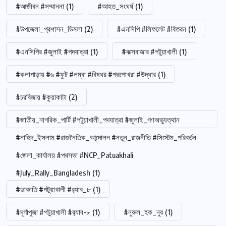
#আজীবন #সম্মাননা
(1)
#আহত_সংঘর্ষ
(1)
#উপজেলা_প্রশাসন_ডিমলা
(2)
#এনসিপি #লিফলেট #বিতরন
(1)
#এনসিপির #জুলাই #পদযাত্রা
(1)
#কক্সবাজার #পটুয়াখালী
(1)
#কলাপাড়ায় #৬ #ফুট #লম্বা #বিষধর #পদ্মগোখরা #উদ্ধার
(1)
#চরবিজায় #কুয়াকাটা
(2)
#জাতীয়_নাগরিক_পার্টি #পটুয়াখালী_পদযাত্রা #জুলাই_গণঅভ্যুত্থান
#নাহিদ_ইসলাম #রাজনৈতিক_আন্দোলন #নতুন_রাজনীতি #সিস্টেম_পরিবর্তন
#জেলা_কার্যালয় #পথসভা #NCP_Patuakhali
#July_Rally_Bangladesh
(1)
#ডাকাতি #পটুয়াখালী #র‍্যাব_৮
(1)
#দূর্গাপুজা #পটুয়াখালী #র‍্যাব-৮
(1)
#নুরুল_হক_নুর
(1)