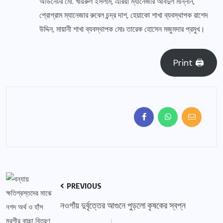
অর্ডিনেটর মো. খায়রুল ইসলাম, এরিয়া ম্যানেজার আবদুল মান্নান,
প্রোগ্রাম ম্যানেজার রুবেল চন্দ্র দাশ, হেয়াকো শাখা ব্যবস্থাপক রাশেদ
উদ্দিন, মায়ানী শাখা ব্যবস্থাপক মোঃ তারেক হোসেন মজুমদার প্রমুখ।
Print 🖨
PREVIOUS
নওগাঁয় দুর্বৃত্তের আগুনে পুড়লো কৃষকের স্বপ্ন