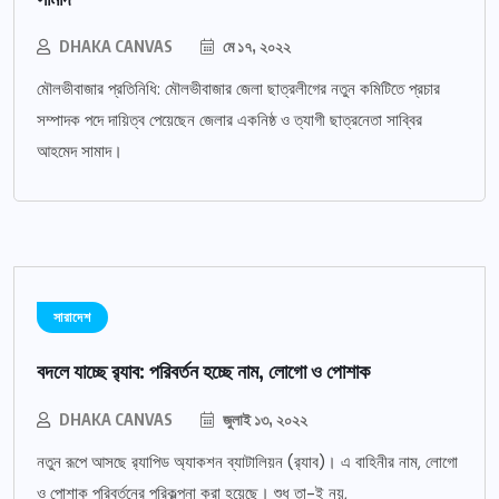
DHAKA CANVAS
মে ১৭, ২০২২
মৌলভীবাজার প্রতিনিধি: মৌলভীবাজার জেলা ছাত্রলীগের নতুন কমিটিতে প্রচার
সম্পাদক পদে দায়িত্ব পেয়েছেন জেলার একনিষ্ঠ ও ত্যাগী ছাত্রনেতা সাব্বির
আহমেদ সামাদ।
সারাদেশ
বদলে যাচ্ছে র‌্যাব: পরিবর্তন হচ্ছে নাম, লোগো ও পোশাক
DHAKA CANVAS
জুলাই ১৩, ২০২২
নতুন রূপে আসছে র‌্যাপিড অ্যাকশন ব্যাটালিয়ন (র‌্যাব)। এ বাহিনীর নাম, লোগো
ও পোশাক পরিবর্তনের পরিকল্পনা করা হয়েছে। শুধু তা-ই নয়,