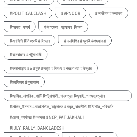
#POLITICALCLASH
#VPNOOR
#আজীবন #সম্মাননা
#আহত_সংঘর্ষ
#উপজেলা_প্রশাসন_ডিমলা
#এনসিপি #লিফলেট #বিতরন
#এনসিপির #জুলাই #পদযাত্রা
#কক্সবাজার #পটুয়াখালী
#কলাপাড়ায় #৬ #ফুট #লম্বা #বিষধর #পদ্মগোখরা #উদ্ধার
#চরবিজায় #কুয়াকাটা
#জাতীয়_নাগরিক_পার্টি #পটুয়াখালী_পদযাত্রা #জুলাই_গণঅভ্যুত্থান
#নাহিদ_ইসলাম #রাজনৈতিক_আন্দোলন #নতুন_রাজনীতি #সিস্টেম_পরিবর্তন
#জেলা_কার্যালয় #পথসভা #NCP_PATUAKHALI
#JULY_RALLY_BANGLADESH