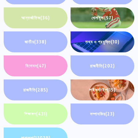
আন্তর্জাতিক
(36)
খেলাধুলা
(57)
জাতীয়
(338)
তথ্য ও প্রযুক্তি
(10)
বিনোদন
(47)
রাজনীতি
(202)
রাজনীতি
(285)
লাইফস্টাইল
(15)
শিক্ষাঙ্গন
(431)
সম্পাদকিয়
(23)
সারাদেশ
(13039)