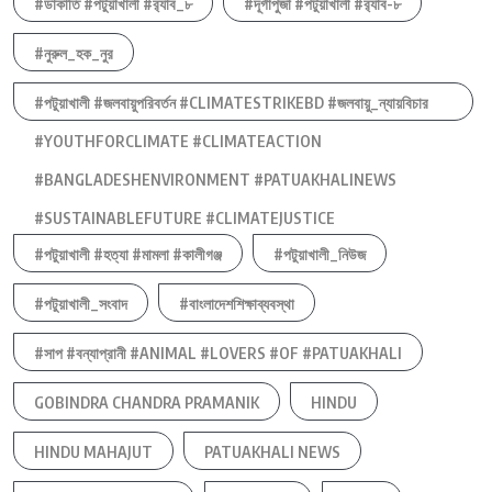
#ডাকাতি #পটুয়াখালী #র‍্যাব_৮
#দূর্গাপুজা #পটুয়াখালী #র‍্যাব-৮
#নুরুল_হক_নুর
#পটুয়াখালী #জলবায়ুপরিবর্তন #CLIMATESTRIKEBD #জলবায়ু_ন্যায়বিচার
#YOUTHFORCLIMATE #CLIMATEACTION
#BANGLADESHENVIRONMENT #PATUAKHALINEWS
#SUSTAINABLEFUTURE #CLIMATEJUSTICE
#পটুয়াখালী #হত্যা #মামলা #কালীগঞ্জ
#পটুয়াখালী_নিউজ
#পটুয়াখালী_সংবাদ
#বাংলাদেশশিক্ষাব্যবস্থা
#সাপ #বন্যাপ্রানী #ANIMAL #LOVERS #OF #PATUAKHALI
GOBINDRA CHANDRA PRAMANIK
HINDU
HINDU MAHAJUT
PATUAKHALI NEWS