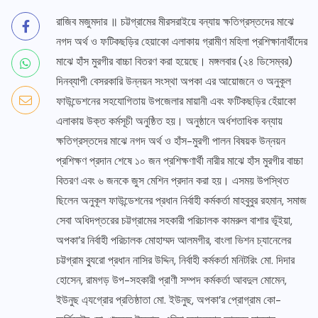
রাজিব মজুমদার ॥ চট্টগ্রামের মীরসরাইয়ে বন্যায় ক্ষতিগ্রস্তদের মাঝে
নগদ অর্থ ও ফটিকছড়ির হেয়াকো এলাকায় গ্রামীণ মহিলা প্রশিক্ষানার্থীদের
মাঝে হাঁস মুরগীর বাচ্চা বিতরণ করা হয়েছে। মঙ্গলবার (২৪ ডিসেম্বর)
দিনব্যাপী বেসরকারি উন্নয়ন সংস্থা অপকা এর আয়োজনে ও অনুকূল
ফাউন্ডেশনের সহযোগিতায় উপজেলার মায়ানী এবং ফটিকছড়ির হেঁয়াকো
এলাকায় উক্ত কর্মসূচী অনুষ্ঠিত হয়। অনুষ্ঠানে অর্ধশতাধিক বন্যায়
ক্ষতিগ্রস্তদের মাঝে নগদ অর্থ ও হাঁস-মুরগী পালন বিষয়ক উন্নয়ন
প্রশিক্ষণ প্রদান শেষে ১০ জন প্রশিক্ষণার্থী নারীর মাঝে হাঁস মুরগীর বাচ্চা
বিতরণ এবং ৬ জনকে জুস মেশিন প্রদান করা হয়। এসময় উপস্থিত
ছিলেন অনুকূল ফাউন্ডেশনের প্রধান নির্বাহী কর্মকর্তা মাহবুবুর রহমান, সমাজ
সেবা অধিদপ্তরের চট্টগ্রামের সহকারী পরিচালক কামরুল বাশার ভূঁইয়া,
অপকা’র নির্বাহী পরিচালক মোহাম্মদ আলমগীর, বাংলা ভিশন চ্যানেলের
চট্টগ্রাম ব্যুরো প্রধান নাসির উদ্দিন, নির্বাহী কর্মকর্তা মনিটরিং মো. দিদার
হোসেন, রামগড় উপ-সহকারী প্রাণী সম্পদ কর্মকর্তা আবদুল মোমেন,
ইউনুছ এ্যগ্রোর প্রতিষ্ঠাতা মো. ইউনুছ, অপকা’র প্রোগ্রাম কো-