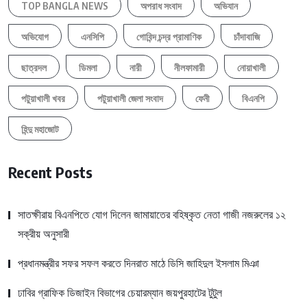
TOP BANGLA NEWS
অপরাধ সংবাদ
অভিযান
অভিযোগ
এনসিপি
গোবিন্দ চন্দ্র প্রামাণিক
চাঁদাবাজি
ছাত্রদল
ডিমলা
নারী
নীলফামারী
নোয়াখালী
পটুয়াখালী খবর
পটুয়াখালী জেলা সংবাদ
ফেনী
বিএনপি
হিন্দু মহাজোট
Recent Posts
সাতক্ষীরায় বিএনপিতে যোগ দিলেন জামায়াতের বহিষ্কৃত নেতা গাজী নজরুলের ১২
সক্রীয় অনুসারী
প্রধানমন্ত্রীর সফর সফল করতে দিনরাত মাঠে ডিসি জাহিদুল ইসলাম মিঞা
ঢাবির গ্রাফিক ডিজাইন বিভাগের চেয়ারম্যান জয়পুরহাটের টুটুল