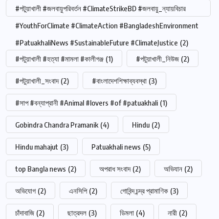
#পটুয়াখালী #জলবায়ুপরিবর্তন #ClimateStrikeBD #জলবায়ু_ন্যায়বিচার
#YouthForClimate #ClimateAction #BangladeshEnvironment
#PatuakhaliNews #SustainableFuture #ClimateJustice
(2)
#পটুয়াখালী #হত্যা #মামলা #কালীগঞ্জ
(1)
#পটুয়াখালী_নিউজ
(2)
#পটুয়াখালী_সংবাদ
(2)
#বাংলাদেশশিক্ষাব্যবস্থা
(3)
#সাপ #বন্যাপ্রানী #Animal #lovers #of #patuakhali
(1)
Gobindra Chandra Pramanik
(4)
Hindu
(2)
Hindu mahajut
(3)
Patuakhali news
(5)
top Bangla news
(2)
অপরাধ সংবাদ
(2)
অভিযান
(2)
অভিযোগ
(2)
এনসিপি
(2)
গোবিন্দ চন্দ্র প্রামাণিক
(3)
চাঁদাবাজি
(2)
ছাত্রদল
(3)
ডিমলা
(4)
নারী
(2)