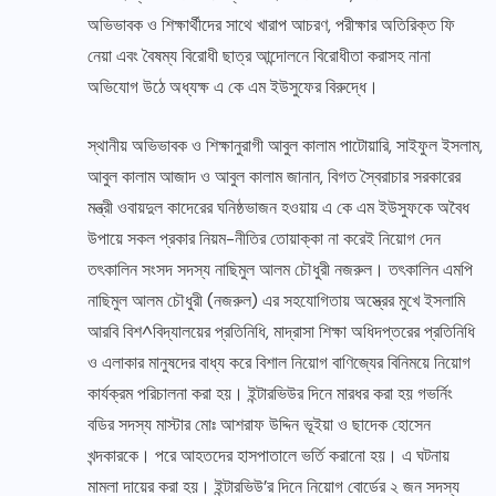
অভিভাবক ও শিক্ষার্থীদের সাথে খারাপ আচরণ, পরীক্ষার অতিরিক্ত ফি
নেয়া এবং বৈষম্য বিরোধী ছাত্র আন্দোলনে বিরোধীতা করাসহ নানা
অভিযোগ উঠে অধ্যক্ষ এ কে এম ইউসুফের বিরুদ্ধে।
স্থানীয় অভিভাবক ও শিক্ষানুরাগী আবুল কালাম পাটোয়ারি, সাইফুল ইসলাম,
আবুল কালাম আজাদ ও আবুল কালাম জানান, বিগত স্বৈরাচার সরকারের
মন্ত্রী ওবায়দুল কাদেরের ঘনিষ্ঠভাজন হওয়ায় এ কে এম ইউসুফকে অবৈধ
উপায়ে সকল প্রকার নিয়ম-নীতির তোয়াক্কা না করেই নিয়োগ দেন
তৎকালিন সংসদ সদস্য নাছিমুল আলম চৌধুরী নজরুল। তৎকালিন এমপি
নাছিমুল আলম চৌধুরী (নজরুল) এর সহযোগিতায় অস্ত্রের মুখে ইসলামি
আরবি বিশ^বিদ্যালয়ের প্রতিনিধি, মাদ্রাসা শিক্ষা অধিদপ্তরের প্রতিনিধি
ও এলাকার মানুষদের বাধ্য করে বিশাল নিয়োগ বাণিজ্যের বিনিময়ে নিয়োগ
কার্যক্রম পরিচালনা করা হয়। ইন্টারভিউর দিনে মারধর করা হয় গভর্নিং
বডির সদস্য মাস্টার মোঃ আশরাফ উদ্দিন ভূইয়া ও ছাদেক হোসেন
খন্দকারকে। পরে আহতদের হাসপাতালে ভর্তি করানো হয়। এ ঘটনায়
মামলা দায়ের করা হয়। ইন্টারভিউ’র দিনে নিয়োগ বোর্ডের ২ জন সদস্য