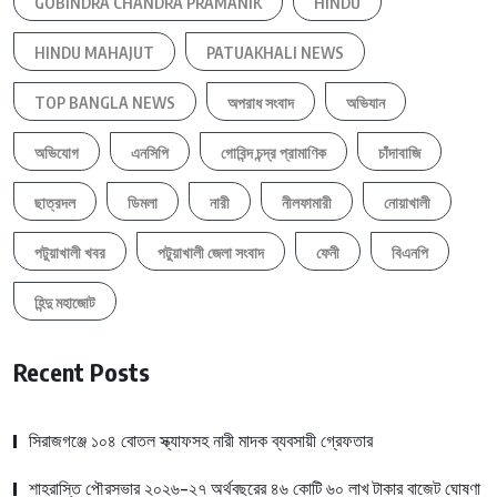
GOBINDRA CHANDRA PRAMANIK
HINDU
HINDU MAHAJUT
PATUAKHALI NEWS
TOP BANGLA NEWS
অপরাধ সংবাদ
অভিযান
অভিযোগ
এনসিপি
গোবিন্দ চন্দ্র প্রামাণিক
চাঁদাবাজি
ছাত্রদল
ডিমলা
নারী
নীলফামারী
নোয়াখালী
পটুয়াখালী খবর
পটুয়াখালী জেলা সংবাদ
ফেনী
বিএনপি
হিন্দু মহাজোট
Recent Posts
সিরাজগঞ্জে ১০৪ বোতল স্ক্যাফসহ নারী মাদক ব্যবসায়ী গ্রেফতার
শাহরাস্তি পৌরসভার ২০২৬-২৭ অর্থবছরের ৪৬ কোটি ৬০ লাখ টাকার বাজেট ঘোষণা