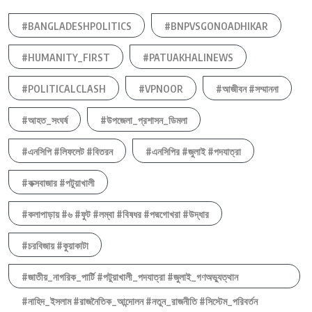
#BANGLADESHPOLITICS
#BNPVSGONOADHIKAR
#HUMANITY_FIRST
#PATUAKHALINEWS
#POLITICALCLASH
#VPNOOR
#আজীবন #সম্মাননা
#আহত_সংঘর্ষ
#উপজেলা_প্রশাসন_ডিমলা
#এনসিপি #লিফলেট #বিতরন
#এনসিপির #জুলাই #পদযাত্রা
#কক্সবাজার #পটুয়াখালী
#কলাপাড়ায় #৬ #ফুট #লম্বা #বিষধর #পদ্মগোখরা #উদ্ধার
#চরবিজায় #কুয়াকাটা
#জাতীয়_নাগরিক_পার্টি #পটুয়াখালী_পদযাত্রা #জুলাই_গণঅভ্যুত্থান
#নাহিদ_ইসলাম #রাজনৈতিক_আন্দোলন #নতুন_রাজনীতি #সিস্টেম_পরিবর্তন