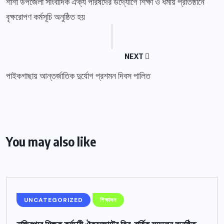
শার্শা উপজেলা সাংবাদিক ঐক্য পরিষদের উদ্যোগে শিক্ষা ও ধর্মীয় প্রতিষ্ঠানে
বৃক্ষরোপণ কর্মসূচি অনুষ্ঠিত হয়
NEXT
পাইকগাছায় আন্তর্জাতিক দুর্যোগ প্রশমন দিবস পালিত
You may also like
UNCATEGORIZED
শিক্ষাঙ্গন
নাজিরপুরে শিক্ষক কর্মচারী ঐক্যজোটের ত্রি-বার্ষিক সম্মেলন অনুষ্ঠিত