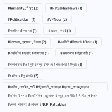
#humanity_first
(2)
#PatuakhaliNews
(1)
#PoliticalClash
(1)
#VPNoor
(2)
#আজীবন #সম্মাননা
(1)
#আহত_সংঘর্ষ
(1)
#উপজেলা_প্রশাসন_ডিমলা
(2)
#এনসিপি #লিফলেট #বিতরন
(1)
#এনসিপির #জুলাই #পদযাত্রা
(1)
#কক্সবাজার #পটুয়াখালী
(1)
#কলাপাড়ায় #৬ #ফুট #লম্বা #বিষধর #পদ্মগোখরা #উদ্ধার
(1)
#চরবিজায় #কুয়াকাটা
(2)
#জাতীয়_নাগরিক_পার্টি #পটুয়াখালী_পদযাত্রা #জুলাই_গণঅভ্যুত্থান
#নাহিদ_ইসলাম #রাজনৈতিক_আন্দোলন #নতুন_রাজনীতি #সিস্টেম_পরিবর্তন
#জেলা_কার্যালয় #পথসভা #NCP_Patuakhali