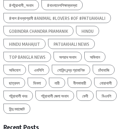
#পটুয়াখালী_সংবাদ
#বাংলাদেশশিক্ষাব্যবস্থা
#সাপ #বন্যাপ্রানী #ANIMAL #LOVERS #OF #PATUAKHALI
GOBINDRA CHANDRA PRAMANIK
HINDU
HINDU MAHAJUT
PATUAKHALI NEWS
TOP BANGLA NEWS
অপরাধ সংবাদ
অভিযান
অভিযোগ
এনসিপি
গোবিন্দ চন্দ্র প্রামাণিক
চাঁদাবাজি
ছাত্রদল
ডিমলা
নারী
নীলফামারী
নোয়াখালী
পটুয়াখালী খবর
পটুয়াখালী জেলা সংবাদ
ফেনী
বিএনপি
হিন্দু মহাজোট
Recent Posts