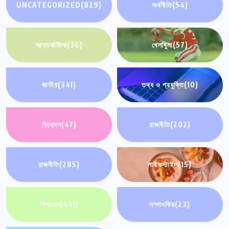
UNCATEGORIZED
(829)
অর্থনীতি
(54)
আন্তর্জাতিক
(36)
খেলাধুলা
(57)
জাতীয়
(341)
তথ্য ও প্রযুক্তি
(10)
বিনোদন
(47)
রাজনীতি
(202)
রাজনীতি
(285)
লাইফস্টাইল
(15)
শিক্ষাঙ্গন
(431)
সম্পাদকিয়
(23)