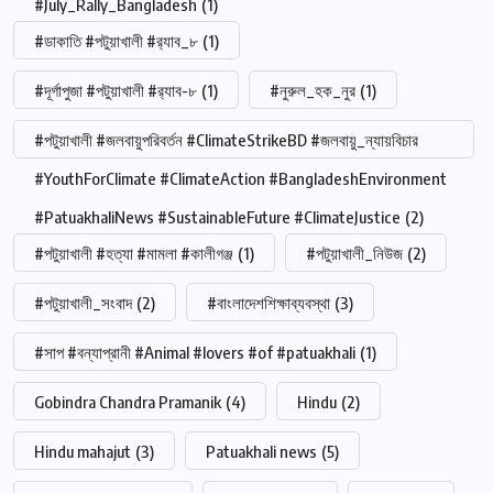
#July_Rally_Bangladesh
(1)
#ডাকাতি #পটুয়াখালী #র‍্যাব_৮
(1)
#দূর্গাপুজা #পটুয়াখালী #র‍্যাব-৮
(1)
#নুরুল_হক_নুর
(1)
#পটুয়াখালী #জলবায়ুপরিবর্তন #ClimateStrikeBD #জলবায়ু_ন্যায়বিচার
#YouthForClimate #ClimateAction #BangladeshEnvironment
#PatuakhaliNews #SustainableFuture #ClimateJustice
(2)
#পটুয়াখালী #হত্যা #মামলা #কালীগঞ্জ
(1)
#পটুয়াখালী_নিউজ
(2)
#পটুয়াখালী_সংবাদ
(2)
#বাংলাদেশশিক্ষাব্যবস্থা
(3)
#সাপ #বন্যাপ্রানী #Animal #lovers #of #patuakhali
(1)
Gobindra Chandra Pramanik
(4)
Hindu
(2)
Hindu mahajut
(3)
Patuakhali news
(5)