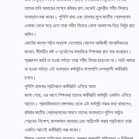
তাদের দাবি আদায়ের লক্ষ্যে রবিবার রাত থেকেই কেন্দ্রীয় শহীদ মিনারে
অবস্থান শুরু করেন। পুলিশি বাধা এবং হামলার মুখে জাতীয় প্রেসক্লাব
এলাকা থেকে সরে এসে তারা শহীদ মিনারে খোলা আকাশের নিচে নির্ঘুম রাত
কাটান।
জোটের সদস্য সচিব অধ্যক্ষ দেলোয়ার হোসেন আজিজী সাংবাদিকদের
জানান, সীমাহীন কষ্ট ও দুর্ভোগের মধ্যদিয়ে শিক্ষকরা রাত পার করেছেন।
প্রজ্ঞাপন জারি না হওয়া পর্যন্ত তারা শহীদ মিনার ছাড়বেন না। দাবি আদায়
না হওয়া পর্যন্ত এই অবস্থান কর্মসূচির পাশাপাশি দেশব্যাপী কর্মবিরতি
চলবে।
পুলিশি হামলার প্রতিবাদে কর্মবিরতি এগিয়ে আনা
জানা গেছে, এর আগে শিক্ষকরা তাদের কর্মবিরতি কর্মসূচি একদিন এগিয়ে
আনেন। প্রাথমিকভাবে মঙ্গলবার থেকে এই কর্মসূচি শুরুর কথা থাকলেও,
রবিবার জাতীয় প্রেসক্লাবের সামনে তাদের অবস্থানে পুলিশ সাউন্ড
গ্রেনেড নিক্ষেপ, জলকামান ব্যবহার এবং লাঠিপেটা করার প্রতিবাদে তারা
একদিন আগেই কর্মবিরতি শুরু করেন।
শিক্ষক নেতারা অভিযোগ করেছেন, সরকার সম্প্রতি বাড়িভাড়া ও চিকিৎসা