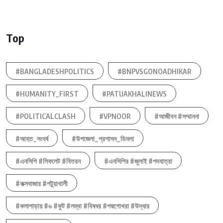
Top
#BANGLADESHPOLITICS
#BNPVSGONOADHIKAR
#HUMANITY_FIRST
#PATUAKHALINEWS
#POLITICALCLASH
#VPNOOR
#আজীবন #সম্মাননা
#আহত_সংঘর্ষ
#উপজেলা_প্রশাসন_ডিমলা
#এনসিপি #লিফলেট #বিতরন
#এনসিপির #জুলাই #পদযাত্রা
#কক্সবাজার #পটুয়াখালী
#কলাপাড়ায় #৬ #ফুট #লম্বা #বিষধর #পদ্মগোখরা #উদ্ধার