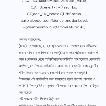
(-1.0, -1.0);sceneMode: 256;cct_value:
0;AI_Scene: (-1, -1);aec_lux:
0.0;aec_lux_index: 0;HdrStatus:
auto;albedo: ;confidence: ;motionLevel:
-1;weatherinfo: null;temperature: 43;
নিজস্ব প্রতিবেদক:
(ঢাকা) ১৩ অক্টোবর, ২০২৫: মূল বেতনের ২০ শতাংশ হারে বাড়িভাড়া
ভাতার দাবিতে এবং শিক্ষকদের কর্মসূচিতে হামলার প্রতিবাদে সারাদেশে
আজ (সোমবার) থেকে অনির্দিষ্টকালের কর্মবিরতি শুরু করেছেন বেসরকারি
এমপিওভুক্ত শিক্ষক-কর্মচারীরা। একই সাথে রাজধানী ঢাকার কেন্দ্রীয়
শহীদ মিনারে শুরু হয়েছে তাদের লাগাতার অবস্থান কর্মসূচি।
শিক্ষকদের এই কর্মবিরতির ফলে সারাদেশে স্কুল, কলেজ, মাদরাসা ও
কারিগরি শিক্ষাপ্রতিষ্ঠানে ক্লাস-পরীক্ষাসহ সকল ধরনের শিক্ষা কার্যক্রম
বন্ধ রয়েছে।
দাবি আদায়ে শহীদ মিনারে নির্ঘুম রাত
এমপিওভুক্ত শিক্ষক জাতীয়করণপ্রত্যাশী জোটের নেতৃত্বে শিক্ষকরা