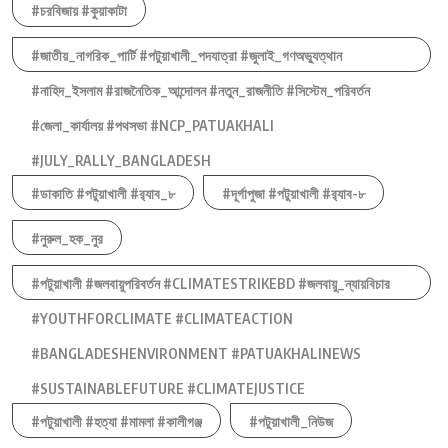
#চরবিজায় #কুয়াকাটা
#জাতীয়_নাগরিক_পার্টি #পটুয়াখালী_পদযাত্রা #জুলাই_গণঅভ্যুত্থান
#নাহিদ_ইসলাম #রাজনৈতিক_আন্দোলন #নতুন_রাজনীতি #সিস্টেম_পরিবর্তন
#জেলা_কার্যালয় #পথসভা #NCP_PATUAKHALI
#JULY_RALLY_BANGLADESH
#ডাকাতি #পটুয়াখালী #র‍্যাব_৮
#দূর্গাপুজা #পটুয়াখালী #র‍্যাব-৮
#নুরুল_হক_নুর
#পটুয়াখালী #জলবায়ুপরিবর্তন #CLIMATESTRIKEBD #জলবায়ু_ন্যায়বিচার
#YOUTHFORCLIMATE #CLIMATEACTION
#BANGLADESHENVIRONMENT #PATUAKHALINEWS
#SUSTAINABLEFUTURE #CLIMATEJUSTICE
#পটুয়াখালী #হত্যা #মামলা #কালীগঞ্জ
#পটুয়াখালী_নিউজ