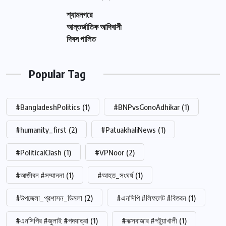
শ্যামনগরে
আন্তর্জাতিক আদিবাসী
দিবস পালিত
Popular Tag
#BangladeshPolitics
(1)
#BNPvsGonoAdhikar
(1)
#humanity_first
(2)
#PatuakhaliNews
(1)
#PoliticalClash
(1)
#VPNoor
(2)
#আজীবন #সম্মাননা
(1)
#আহত_সংঘর্ষ
(1)
#উপজেলা_প্রশাসন_ডিমলা
(2)
#এনসিপি #লিফলেট #বিতরন
(1)
#এনসিপির #জুলাই #পদযাত্রা
(1)
#কক্সবাজার #পটুয়াখালী
(1)