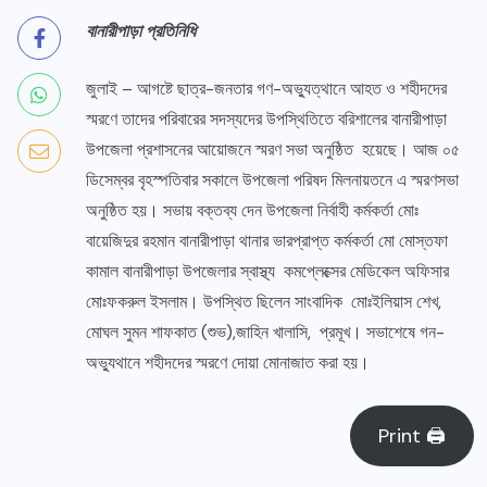
বানারীপাড়া প্রতিনিধি
জুলাই – আগষ্টে ছাত্র-জনতার গণ-অভ্যুত্থানে আহত ও শহীদদের
স্মরণে তাদের পরিবারের সদস্যদের উপস্থিতিতে বরিশালের বানারীপাড়া
উপজেলা প্রশাসনের আয়োজনে স্মরণ সভা অনুষ্ঠিত হয়েছে। আজ ০৫
ডিসেম্বর বৃহস্পতিবার সকালে উপজেলা পরিষদ মিলনায়তনে এ স্মরণসভা
অনুষ্ঠিত হয়। সভায় বক্তব্য দেন উপজেলা নির্বাহী কর্মকর্তা মোঃ
বায়েজিদুর রহমান বানারীপাড়া থানার ভারপ্রাপ্ত কর্মকর্তা মো মোস্তফা
কামাল বানারীপাড়া উপজেলার স্বাস্থ্য কমপ্লেক্সের মেডিকেল অফিসার
মোঃফকরুল ইসলাম। উপস্থিত ছিলেন সাংবাদিক মোঃইলিয়াস শেখ,
মোঘল সুমন শাফকাত (শুভ),জাহিন খালাসি, প্রমূখ। সভাশেষে গন-
অভ্যুথানে শহীদদের স্মরণে দোয়া মোনাজাত করা হয়।
Print 🖨