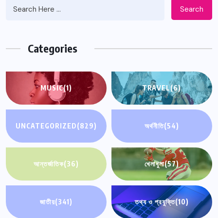
Search
Categories
MUSIC
(1)
TRAVEL
(6)
UNCATEGORIZED
(829)
অর্থনীতি
(54)
আন্তর্জাতিক
(36)
খেলাধুলা
(57)
জাতীয়
(341)
তথ্য ও প্রযুক্তি
(10)