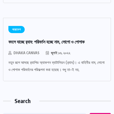
সারাদেশ
বদলে যাচ্ছে র‌্যাব: পরিবর্তন হচ্ছে নাম, লোগো ও পোশাক
DHAKA CANVAS
জুলাই ১৩, ২০২২
নতুন রূপে আসছে র‌্যাপিড অ্যাকশন ব্যাটালিয়ন (র‌্যাব)। এ বাহিনীর নাম, লোগো
ও পোশাক পরিবর্তনের পরিকল্পনা করা হয়েছে। শুধু তা-ই নয়,
Search