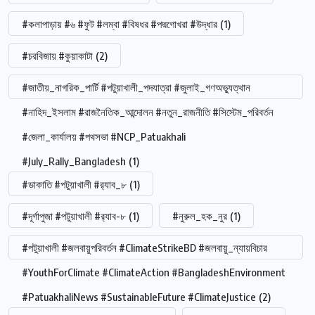
#কলাপাড়ায় #৬ #ফুট #লম্বা #বিষধর #পদ্মগোখরা #উদ্ধার
(1)
#চরবিজায় #কুয়াকাটা
(2)
#জাতীয়_নাগরিক_পার্টি #পটুয়াখালী_পদযাত্রা #জুলাই_গণঅভ্যুত্থান
#নাহিদ_ইসলাম #রাজনৈতিক_আন্দোলন #নতুন_রাজনীতি #সিস্টেম_পরিবর্তন
#জেলা_কার্যালয় #পথসভা #NCP_Patuakhali
#July_Rally_Bangladesh
(1)
#ডাকাতি #পটুয়াখালী #র‍্যাব_৮
(1)
#দূর্গাপুজা #পটুয়াখালী #র‍্যাব-৮
(1)
#নুরুল_হক_নুর
(1)
#পটুয়াখালী #জলবায়ুপরিবর্তন #ClimateStrikeBD #জলবায়ু_ন্যায়বিচার
#YouthForClimate #ClimateAction #BangladeshEnvironment
#PatuakhaliNews #SustainableFuture #ClimateJustice
(2)