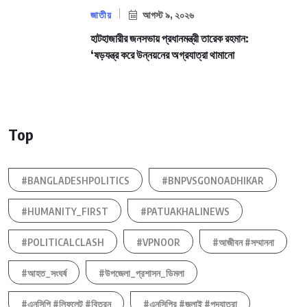
জাতীয়
আগস্ট ৯, ২০২৬
হাটহাজারীর জনসভায় প্রধানমন্ত্রী তারেক রহমান:
‘ষড়যন্ত্র করে উন্নয়নের অগ্রযাত্রা থামানো
Top
#BANGLADESHPOLITICS
#BNPVSGONOADHIKAR
#HUMANITY_FIRST
#PATUAKHALINEWS
#POLITICALCLASH
#VPNOOR
#আজীবন #সম্মাননা
#আহত_সংঘর্ষ
#উপজেলা_প্রশাসন_ডিমলা
#এনসিপি #লিফলেট #বিতরন
#এনসিপির #জুলাই #পদযাত্রা