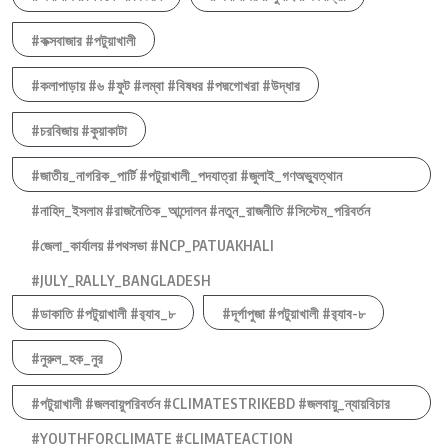
#কক্সবাজার #পটুয়াখালী
#কলাপাড়ায় #৬ #ফুট #লম্বা #বিষধর #পদ্মগোখরা #উদ্ধার
#চরবিজায় #কুয়াকাটা
#জাতীয়_নাগরিক_পার্টি #পটুয়াখালী_পদযাত্রা #জুলাই_গণঅভ্যুত্থান
#নাহিদ_ইসলাম #রাজনৈতিক_আন্দোলন #নতুন_রাজনীতি #সিস্টেম_পরিবর্তন
#জেলা_কার্যালয় #পথসভা #NCP_PATUAKHALI
#JULY_RALLY_BANGLADESH
#ডাকাতি #পটুয়াখালী #র‍্যাব_৮
#দূর্গাপুজা #পটুয়াখালী #র‍্যাব-৮
#নুরুল_হক_নুর
#পটুয়াখালী #জলবায়ুপরিবর্তন #CLIMATESTRIKEBD #জলবায়ু_ন্যায়বিচার
#YOUTHFORCLIMATE #CLIMATEACTION