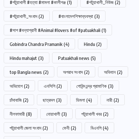
#পটুয়াখালী #হত্যা #মামলা #কালীগঞ্জ
(1)
#পটুয়াখালী_নিউজ
(2)
#পটুয়াখালী_সংবাদ
(2)
#বাংলাদেশশিক্ষাব্যবস্থা
(3)
#সাপ #বন্যাপ্রানী #Animal #lovers #of #patuakhali
(1)
Gobindra Chandra Pramanik
(4)
Hindu
(2)
Hindu mahajut
(3)
Patuakhali news
(5)
top Bangla news
(2)
অপরাধ সংবাদ
(2)
অভিযান
(2)
অভিযোগ
(2)
এনসিপি
(2)
গোবিন্দ চন্দ্র প্রামাণিক
(3)
চাঁদাবাজি
(2)
ছাত্রদল
(3)
ডিমলা
(4)
নারী
(2)
নীলফামারী
(8)
নোয়াখালী
(3)
পটুয়াখালী খবর
(2)
পটুয়াখালী জেলা সংবাদ
(2)
ফেনী
(2)
বিএনপি
(4)