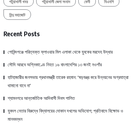
পটুয়াখালী খবর
পটুয়াখালী জেলা সংবাদ
ফেনী
বিএনপি
হিন্দু মহাজোট
Recent Posts
গোবিন্দগঞ্জে পরিত্যক্ত ফ্লাওয়ার মিল এলাকা থেকে যুবকের মরদেহ উদ্ধার
সৌদি আরবে অগ্নিকাণ্ডে নিহত ১৬ বাংলাদেশির ১৩ জনই নওগাঁর
হাটহাজারীর জনসভায় প্রধানমন্ত্রী তারেক রহমান: ‘ষড়যন্ত্র করে উন্নয়নের অগ্রযাত্রা
থামানো যাবে না’
শ্যামনগরে আন্তর্জাতিক আদিবাসী দিবস পালিত
যুবদল নেতার বিরুদ্ধে বিদ্যালয়ের দোকান দখলের অভিযোগ; প্রতিবাদে বিক্ষোভ ও
মানববন্ধন