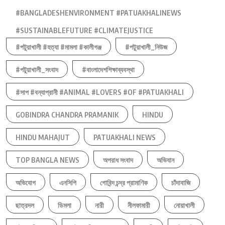
#BANGLADESHENVIRONMENT #PATUAKHALINEWS
#SUSTAINABLEFUTURE #CLIMATEJUSTICE
#পটুয়াখালী #হত্যা #মামলা #কালীগঞ্জ
#পটুয়াখালী_নিউজ
#পটুয়াখালী_সংবাদ
#বাংলাদেশশিক্ষাব্যবস্থা
#সাপ #বন্যাপ্রানী #ANIMAL #LOVERS #OF #PATUAKHALI
GOBINDRA CHANDRA PRAMANIK
HINDU
HINDU MAHAJUT
PATUAKHALI NEWS
TOP BANGLA NEWS
অপরাধ সংবাদ
অভিযান
অভিযোগ
এনসিপি
গোবিন্দ চন্দ্র প্রামাণিক
চাঁদাবাজি
ছাত্রদল
ডিমলা
নারী
নীলফামারী
নোয়াখালী