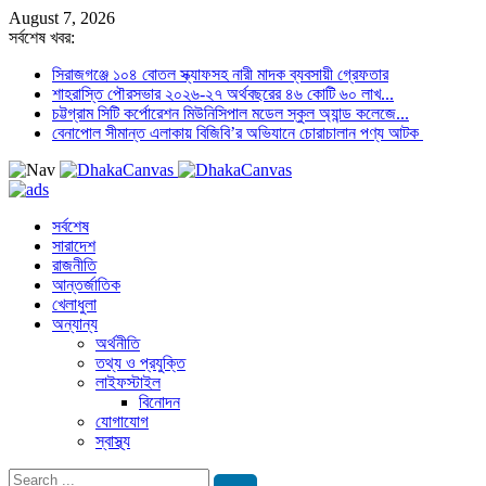
August 7, 2026
সর্বশেষ খবর:
সিরাজগঞ্জে ১০৪ বোতল স্ক্যাফসহ নারী মাদক ব্যবসায়ী গ্রেফতার
শাহরাস্তি পৌরসভার ২০২৬-২৭ অর্থবছরের ৪৬ কোটি ৬০ লাখ...
চট্টগ্রাম সিটি কর্পোরেশন মিউনিসিপাল মডেল স্কুল অ্যান্ড কলেজে...
বেনাপোল সীমান্ত এলাকায় বিজিবি’র অভিযানে চোরাচালান পণ্য আটক
সর্বশেষ
সারাদেশ
রাজনীতি
আন্তর্জাতিক
খেলাধুলা
অন্যান্য
অর্থনীতি
তথ্য ও প্রযুক্তি
লাইফস্টাইল
বিনোদন
যোগাযোগ
স্বাস্থ্য