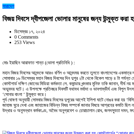
সারাদেশ
বিজয় দিবসে দ্বীপজেলা ভোলার মানুষের জন্য উন্মুক্ত করা
ডিসেম্বর ১৭, ২০২৪
0 Comments
253 Views
মোঃ ইয়াছিন আরাফাত শান্ত (ভোলা প্রতিনিধি ) :
মহান বিজয় দিবসের আনন্দকে আরও বর্ণিল ও আনন্দময় করতে তুলতে বাংলাদেশের একমাত্র দ
সোমাবার ১৬ ডিসেম্বর মহান বিজয় দিবসের দিন দুপুর ২টা থেকে বিকেল সাড়ে ৪ টা পর্যন্ত মে
কোস্টগার্ড দক্ষিণ জোনের মিডিয়া কর্মকতা লে. কমান্ডার খন্দকার মুনিফ তকি জানান, দীর্ঘ নয
অভ্যুদয় ঘটে। এ উপলক্ষে প্রতিবছর দিবসটি যথাযথ মর্যাদা ও ভাবগাম্ভীর্য এবং বিপুল উৎ
‘সোনার বাংলা ‘ উন্মুক্ত করে।
পূর্ব ঘোষণা অনুযায়ী সোমবার বিজয় দিবসের দুপুরের আগেই ইলিশা ঘাটে নোঙর করা হয় ‘বিসিজ
জাহাজ ঘুরে দেখা এবং জাহাজের বিভিন্ন বিষয় সম্পর্কে জানার বিষয়ে আগ্রহের কমতি ছিল ন
উদ্ধার ও অনুসন্ধান কর্মকাণ্ড, অবৈধ অনুপ্রবেশ ও চোরাচালান রোধ, জলদস্যুতা দমন, মৎস্