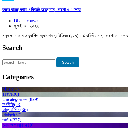
বদলে যাচ্ছে র‌্যাব: পরিবর্তন হচ্ছে নাম, লোগো ও পোশাক
Dhaka canvas
জুলাই ১৩, ২০২২
নতুন রূপে আসছে র‌্যাপিড অ্যাকশন ব্যাটালিয়ন (র‌্যাব)। এ বাহিনীর নাম, লোগো ও পোশাক 
Search
Search
Categories
Music
(1)
Travel
(6)
Uncategorized
(829)
অর্থনীতি
(53)
আন্তর্জাতিক
(36)
খেলাধুলা
(57)
জাতীয়
(337)
তথ্য ও প্রযুক্তি
(10)