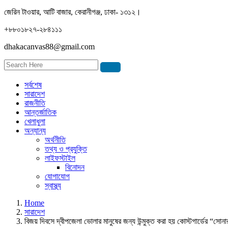
জেরিন টাওয়ার, আটি বাজার, কেরানীগঞ্জ, ঢাকা- ১৩১২।
+৮৮০১৮২৭-২৮৪১১১
dhakacanvas88@gmail.com
সর্বশেষ
সারাদেশ
রাজনীতি
আন্তর্জাতিক
খেলাধুলা
অন্যান্য
অর্থনীতি
তথ্য ও প্রযুক্তি
লাইফস্টাইল
বিনোদন
যোগাযোগ
স্বাস্থ্য
Home
সারাদেশ
বিজয় দিবসে দ্বীপজেলা ভোলার মানুষের জন্য উন্মুক্ত করা হয় কোস্টগার্ডের “সো