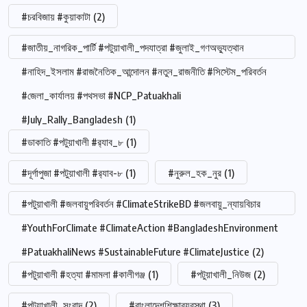
#চরবিজায় #কুয়াকাটা
(2)
#জাতীয়_নাগরিক_পার্টি #পটুয়াখালী_পদযাত্রা #জুলাই_গণঅভ্যুত্থান
#নাহিদ_ইসলাম #রাজনৈতিক_আন্দোলন #নতুন_রাজনীতি #সিস্টেম_পরিবর্তন
#জেলা_কার্যালয় #পথসভা #NCP_Patuakhali
#July_Rally_Bangladesh
(1)
#ডাকাতি #পটুয়াখালী #র‍্যাব_৮
(1)
#দূর্গাপুজা #পটুয়াখালী #র‍্যাব-৮
(1)
#নুরুল_হক_নুর
(1)
#পটুয়াখালী #জলবায়ুপরিবর্তন #ClimateStrikeBD #জলবায়ু_ন্যায়বিচার
#YouthForClimate #ClimateAction #BangladeshEnvironment
#PatuakhaliNews #SustainableFuture #ClimateJustice
(2)
#পটুয়াখালী #হত্যা #মামলা #কালীগঞ্জ
(1)
#পটুয়াখালী_নিউজ
(2)
#পটুয়াখালী_সংবাদ
(2)
#বাংলাদেশশিক্ষাব্যবস্থা
(3)