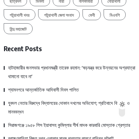
ছাত্রদল
ডিমলা
নারী
নীলফামারী
নোয়াখালী
পটুয়াখালী খবর
পটুয়াখালী জেলা সংবাদ
ফেনী
বিএনপি
হিন্দু মহাজোট
Recent Posts
হাটহাজারীর জনসভায় প্রধানমন্ত্রী তারেক রহমান: ‘ষড়যন্ত্র করে উন্নয়নের অগ্রযাত্রা
থামানো যাবে না’
শ্যামনগরে আন্তর্জাতিক আদিবাসী দিবস পালিত
যুবদল নেতার বিরুদ্ধে বিদ্যালয়ের দোকান দখলের অভিযোগ; প্রতিবাদে বিক্ষোভ ও
মানববন্ধন
সিরাজগঞ্জে ১৯৫৮ পিস ইয়াবাসহ কুমিল্লার শীর্ষ মাদক কারবারি মোস্তাক গ্রেপ্তার
ব্রাহ্মণবাড়িয়া বিজয় নগর এলাকার মানুষ শূন্যতার কারণে বাড়িঘর লুটপাট