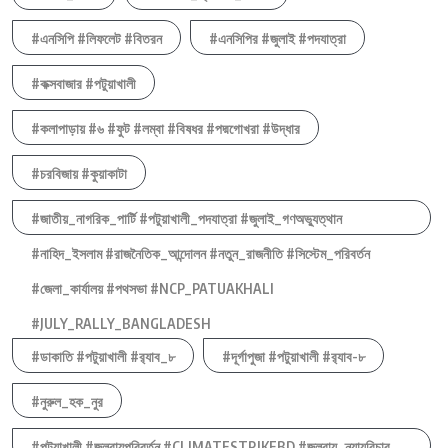
#এনসিপি #লিফলেট #বিতরন
#এনসিপির #জুলাই #পদযাত্রা
#কক্সবাজার #পটুয়াখালী
#কলাপাড়ায় #৬ #ফুট #লম্বা #বিষধর #পদ্মগোখরা #উদ্ধার
#চরবিজায় #কুয়াকাটা
#জাতীয়_নাগরিক_পার্টি #পটুয়াখালী_পদযাত্রা #জুলাই_গণঅভ্যুত্থান
#নাহিদ_ইসলাম #রাজনৈতিক_আন্দোলন #নতুন_রাজনীতি #সিস্টেম_পরিবর্তন
#জেলা_কার্যালয় #পথসভা #NCP_PATUAKHALI
#JULY_RALLY_BANGLADESH
#ডাকাতি #পটুয়াখালী #র‍্যাব_৮
#দূর্গাপুজা #পটুয়াখালী #র‍্যাব-৮
#নুরুল_হক_নুর
#পটুয়াখালী #জলবায়ুপরিবর্তন #CLIMATESTRIKEBD #জলবায়ু_ন্যায়বিচার