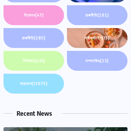
বিনোদন
(47)
রাজনীতি
(202)
রাজনীতি
(285)
লাইফস্টাইল
(15)
শিক্ষাঙ্গন
(431)
সম্পাদকিয়
(23)
সারাদেশ
(13075)
Recent News