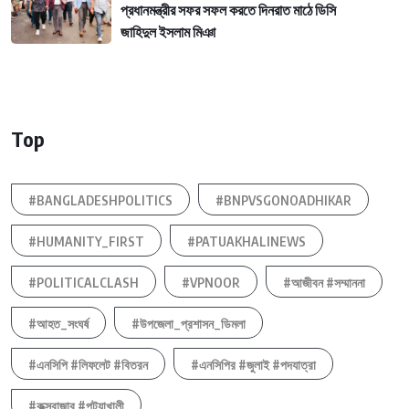
প্রধানমন্ত্রীর সফর সফল করতে দিনরাত মাঠে ডিসি
জাহিদুল ইসলাম মিঞা
Top
#BANGLADESHPOLITICS
#BNPVSGONOADHIKAR
#HUMANITY_FIRST
#PATUAKHALINEWS
#POLITICALCLASH
#VPNOOR
#আজীবন #সম্মাননা
#আহত_সংঘর্ষ
#উপজেলা_প্রশাসন_ডিমলা
#এনসিপি #লিফলেট #বিতরন
#এনসিপির #জুলাই #পদযাত্রা
#কক্সবাজার #পটুয়াখালী