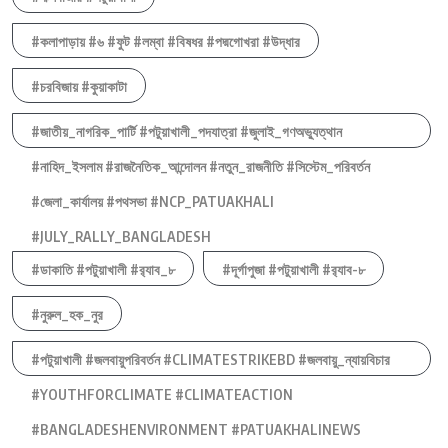
#কলাপাড়ায় #৬ #ফুট #লম্বা #বিষধর #পদ্মগোখরা #উদ্ধার
#চরবিজায় #কুয়াকাটা
#জাতীয়_নাগরিক_পার্টি #পটুয়াখালী_পদযাত্রা #জুলাই_গণঅভ্যুত্থান
#নাহিদ_ইসলাম #রাজনৈতিক_আন্দোলন #নতুন_রাজনীতি #সিস্টেম_পরিবর্তন
#জেলা_কার্যালয় #পথসভা #NCP_PATUAKHALI
#JULY_RALLY_BANGLADESH
#ডাকাতি #পটুয়াখালী #র‍্যাব_৮
#দূর্গাপুজা #পটুয়াখালী #র‍্যাব-৮
#নুরুল_হক_নুর
#পটুয়াখালী #জলবায়ুপরিবর্তন #CLIMATESTRIKEBD #জলবায়ু_ন্যায়বিচার
#YOUTHFORCLIMATE #CLIMATEACTION
#BANGLADESHENVIRONMENT #PATUAKHALINEWS