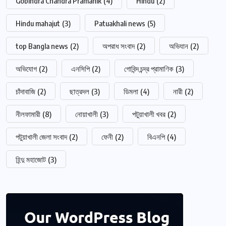
Gobindra Chandra Pramanik
(4)
Hindu
(2)
Hindu mahajut
(3)
Patuakhali news
(5)
top Bangla news
(2)
অপরাধ সংবাদ
(2)
অভিযান
(2)
অভিযোগ
(2)
এনসিপি
(2)
গোবিন্দ চন্দ্র প্রামাণিক
(3)
চাঁদাবাজি
(2)
ছাত্রদল
(3)
ডিমলা
(4)
নারী
(2)
নীলফামারী
(8)
নোয়াখালী
(3)
পটুয়াখালী খবর
(2)
পটুয়াখালী জেলা সংবাদ
(2)
ফেনী
(2)
বিএনপি
(4)
হিন্দু মহাজোট
(3)