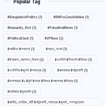
Popular Tag
#BangladeshPolitics
(1)
#BNPvsGonoAdhikar
(1)
#humanity_first
(2)
#PatuakhaliNews
(1)
#PoliticalClash
(1)
#VPNoor
(2)
#আজীবন #সম্মাননা
(1)
#আহত_সংঘর্ষ
(1)
#উপজেলা_প্রশাসন_ডিমলা
(2)
#এনসিপি #লিফলেট #বিতরন
(1)
#এনসিপির #জুলাই #পদযাত্রা
(1)
#কক্সবাজার #পটুয়াখালী
(1)
#কলাপাড়ায় #৬ #ফুট #লম্বা #বিষধর #পদ্মগোখরা #উদ্ধার
(1)
#চরবিজায় #কুয়াকাটা
(2)
#জাতীয়_নাগরিক_পার্টি #পটুয়াখালী_পদযাত্রা #জুলাই_গণঅভ্যুত্থান