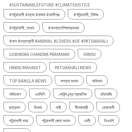
#SUSTAINABLEFUTURE #CLIMATEJUSTICE
#পটুয়াখালী #হত্যা #মামলা #কালীগঞ্জ
#পটুয়াখালী_নিউজ
#পটুয়াখালী_সংবাদ
#বাংলাদেশশিক্ষাব্যবস্থা
#সাপ #বন্যাপ্রানী #ANIMAL #LOVERS #OF #PATUAKHALI
GOBINDRA CHANDRA PRAMANIK
HINDU
HINDU MAHAJUT
PATUAKHALI NEWS
TOP BANGLA NEWS
অপরাধ সংবাদ
অভিযান
অভিযোগ
এনসিপি
গোবিন্দ চন্দ্র প্রামাণিক
চাঁদাবাজি
ছাত্রদল
ডিমলা
নারী
নীলফামারী
নোয়াখালী
পটুয়াখালী খবর
পটুয়াখালী জেলা সংবাদ
ফেনী
বিএনপি