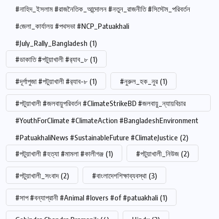
#নাহিদ_ইসলাম #রাজনৈতিক_আন্দোলন #নতুন_রাজনীতি #সিস্টেম_পরিবর্তন
#জেলা_কার্যালয় #পথসভা #NCP_Patuakhali
#July_Rally_Bangladesh
(1)
#ডাকাতি #পটুয়াখালী #র‍্যাব_৮
(1)
#দূর্গাপুজা #পটুয়াখালী #র‍্যাব-৮
(1)
#নুরুল_হক_নুর
(1)
#পটুয়াখালী #জলবায়ুপরিবর্তন #ClimateStrikeBD #জলবায়ু_ন্যায়বিচার
#YouthForClimate #ClimateAction #BangladeshEnvironment
#PatuakhaliNews #SustainableFuture #ClimateJustice
(2)
#পটুয়াখালী #হত্যা #মামলা #কালীগঞ্জ
(1)
#পটুয়াখালী_নিউজ
(2)
#পটুয়াখালী_সংবাদ
(2)
#বাংলাদেশশিক্ষাব্যবস্থা
(3)
#সাপ #বন্যাপ্রানী #Animal #lovers #of #patuakhali
(1)