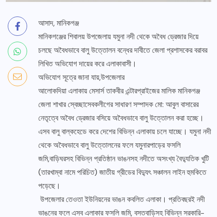
আসাদ, মানিকগঞ্জ
মানিকগঞ্জের শিবালয় উপজেলায় যমুনা নদী থেকে অবৈধ ড্রেজার দিয়ে
চলছে অবৈধভাবে বালু উত্তোলন বন্ধের দাবীতে জেলা প্রশাসকের বরাবর
লিখিত অভিযোগ দায়ের করে এলাকাবাসী।
অভিযোগ সূত্রে জানা যায়,উপজেলার
আলোকদিয়া এলাকায় মেসার্স তাকবীর এন্টারপ্রাইজের মালিক মানিকগঞ্জ
জেলা শাখার স্বেচ্ছাসেবকলীগের সাধারণ সম্পাদক মো: আবুল বাসারের
নেতৃত্বে অবৈধ ড্রেজার বসিয়ে অবৈধভাবে বালু উত্তোলন করা হচ্ছে।
এসব বালু বাল্কহেডে করে দেশের বিভিন্ন এলাকায় চলে যাচ্ছে। যমুনা নদী
থেকে অবৈধভাবে বালু উত্তোলনের ফলে যমুনারপাড়ের ফসলি
জমি,বাড়িঘরসহ বিভিন্ন প্রতিষ্ঠান ভাঙনসহ নদীতে অসংখ্য বৈদ্যুতিক খুটি
(তারখাম্বা নামে পরিচিত) জাতীয় গ্রীডের বিদ্যুৎ সঞ্চালন লাইন হুমকিতে
পড়েছে।
উপজেলার তেওতা ইউনিয়নের ভাঙন কবলিত এলাকা। প্রতিবছরই নদী
ভাঙনের ফলে এসব এলাকার ফসলি জমি, বসতবাড়িসহ বিভিন্ন সরকারি-