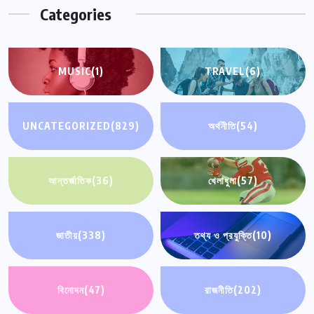
Categories
MUSIC
(1)
TRAVEL
(6)
UNCATEGORIZED
(829)
অর্থনীতি
(54)
আন্তর্জাতিক
(36)
খেলাধুলা
(57)
জাতীয়
(338)
তথ্য ও প্রযুক্তি
(10)
বিনোদন
(47)
রাজনীতি
(202)