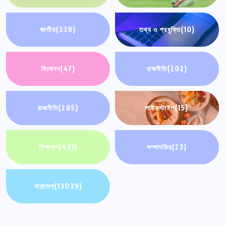
জাতীয়
(338)
তথ্য ও প্রযুক্তি
(10)
বিনোদন
(47)
রাজনীতি
(202)
রাজনীতি
(285)
লাইফস্টাইল
(15)
শিক্ষাঙ্গন
(431)
সম্পাদকিয়
(23)
সারাদেশ
(13039)