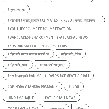
#নুরুল_হক_নুর
#পটুয়াখালী #জলবায়ুপরিবর্তন #CLIMATESTRIKEBD #জলবায়ু_ন্যায়বিচার
#YOUTHFORCLIMATE #CLIMATEACTION
#BANGLADESHENVIRONMENT #PATUAKHALINEWS
#SUSTAINABLEFUTURE #CLIMATEJUSTICE
#পটুয়াখালী #হত্যা #মামলা #কালীগঞ্জ
#পটুয়াখালী_নিউজ
#পটুয়াখালী_সংবাদ
#বাংলাদেশশিক্ষাব্যবস্থা
#সাপ #বন্যাপ্রানী #ANIMAL #LOVERS #OF #PATUAKHALI
GOBINDRA CHANDRA PRAMANIK
HINDU
HINDU MAHAJUT
PATUAKHALI NEWS
TOP BANGLA NEWS
অপরাধ সংবাদ
অভিযান