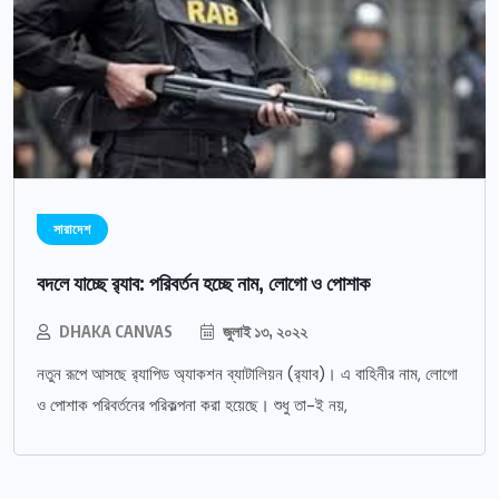
সারাদেশ
বদলে যাচ্ছে র‌্যাব: পরিবর্তন হচ্ছে নাম, লোগো ও পোশাক
DHAKA CANVAS
জুলাই ১৩, ২০২২
নতুন রূপে আসছে র‌্যাপিড অ্যাকশন ব্যাটালিয়ন (র‌্যাব)। এ বাহিনীর নাম, লোগো
ও পোশাক পরিবর্তনের পরিকল্পনা করা হয়েছে। শুধু তা-ই নয়,