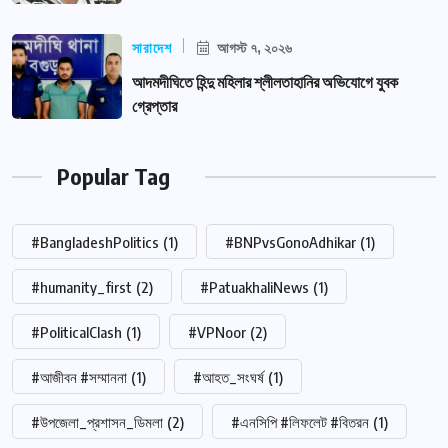
সারাদেশ
আগস্ট ৭, ২০২৬
আদমদীঘিতে হিন্দু মহিলার শ্লীলতাহানির অভিযোগে যুবক
গ্রেপ্তার
Popular Tag
#BangladeshPolitics
(1)
#BNPvsGonoAdhikar
(1)
#humanity_first
(2)
#PatuakhaliNews
(1)
#PoliticalClash
(1)
#VPNoor
(2)
#আজীবন #সম্মাননা
(1)
#আহত_সংঘর্ষ
(1)
#উপজেলা_প্রশাসন_ডিমলা
(2)
#এনসিপি #লিফলেট #বিতরন
(1)