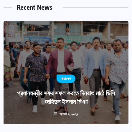
Recent News
সারাদেশ
সারাদেশ
ঢাবির গ্রাফিক ডিজাইন বিভাগের চেয়ারম্যান জয়পুরহাটের
প্রধানমন্ত্রীর সফর সফল করতে দিনরাত মাঠে ডিসি
জাহিদুল ইসলাম মিঞা
টুটুল
আগস্ট ৭, ২০২৬
আগস্ট ৭, ২০২৬