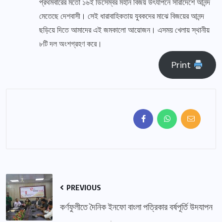
প্রথমবারের মতো ১৬ই ডিসেম্বর মহান বিজয় উৎযাপনে সারাদেশে আনন্দ
মেতেছে দেশবাসী। সেই ধারাবাহিকতায় যুবকদের মাঝে বিজয়ের আনন্দ
ছড়িয়ে দিতে আমাদের এই জমকালো আয়োজন। এসময় খেলায় স্থানীয়
৮টি দল অংশগ্রহণ করে।
Print
PREVIOUS
কর্ণফুলীতে দৈনিক ইনফো বাংলা পত্রিকার বর্ষপূর্তি উদযাপন