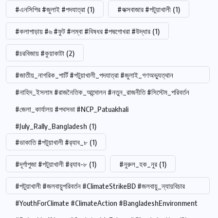
#এনসিপির #জুলাই #পদযাত্রা
(1)
#কক্সবাজার #পটুয়াখালী
(1)
#কলাপাড়ায় #৬ #ফুট #লম্বা #বিষধর #পদ্মগোখরা #উদ্ধার
(1)
#চরবিজায় #কুয়াকাটা
(2)
#জাতীয়_নাগরিক_পার্টি #পটুয়াখালী_পদযাত্রা #জুলাই_গণঅভ্যুত্থান
#নাহিদ_ইসলাম #রাজনৈতিক_আন্দোলন #নতুন_রাজনীতি #সিস্টেম_পরিবর্তন
#জেলা_কার্যালয় #পথসভা #NCP_Patuakhali
#July_Rally_Bangladesh
(1)
#ডাকাতি #পটুয়াখালী #র‍্যাব_৮
(1)
#দূর্গাপুজা #পটুয়াখালী #র‍্যাব-৮
(1)
#নুরুল_হক_নুর
(1)
#পটুয়াখালী #জলবায়ুপরিবর্তন #ClimateStrikeBD #জলবায়ু_ন্যায়বিচার
#YouthForClimate #ClimateAction #BangladeshEnvironment