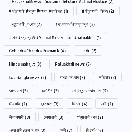
#PatuakhaliNews #SustainableFuture #ClimateJustice
(2)
#পটুয়াখালী #হত্যা #মামলা #কালীগঞ্জ
(1)
#পটুয়াখালী_নিউজ
(2)
#পটুয়াখালী_সংবাদ
(2)
#বাংলাদেশশিক্ষাব্যবস্থা
(3)
#সাপ #বন্যাপ্রানী #Animal #lovers #of #patuakhali
(1)
Gobindra Chandra Pramanik
(4)
Hindu
(2)
Hindu mahajut
(3)
Patuakhali news
(5)
top Bangla news
(2)
অপরাধ সংবাদ
(2)
অভিযান
(2)
অভিযোগ
(2)
এনসিপি
(2)
গোবিন্দ চন্দ্র প্রামাণিক
(3)
চাঁদাবাজি
(2)
ছাত্রদল
(3)
ডিমলা
(4)
নারী
(2)
নীলফামারী
(8)
নোয়াখালী
(3)
পটুয়াখালী খবর
(2)
পটুয়াখালী জেলা সংবাদ
(2)
ফেনী
(2)
বিএনপি
(4)