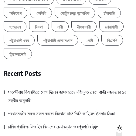
অভিযোগ
এনসিপি
গোবিন্দ চন্দ্র প্রামাণিক
চাঁদাবাজি
ছাত্রদল
ডিমলা
নারী
নীলফামারী
নোয়াখালী
পটুয়াখালী খবর
পটুয়াখালী জেলা সংবাদ
ফেনী
বিএনপি
হিন্দু মহাজোট
Recent Posts
সাতক্ষীরায় বিএনপিতে যোগ দিলেন জামায়াতের বহিষ্কৃত নেতা গাজী নজরুলের ১২
সক্রীয় অনুসারী
প্রধানমন্ত্রীর সফর সফল করতে দিনরাত মাঠে ডিসি জাহিদুল ইসলাম মিঞা
ঢাবির গ্রাফিক ডিজাইন বিভাগের চেয়ারম্যান জয়পুরহাটের টুটুল