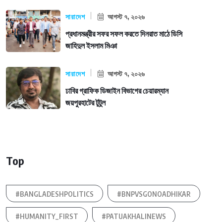
সারাদেশ
আগস্ট ৭, ২০২৬
প্রধানমন্ত্রীর সফর সফল করতে দিনরাত মাঠে ডিসি
জাহিদুল ইসলাম মিঞা
সারাদেশ
আগস্ট ৭, ২০২৬
ঢাবির গ্রাফিক ডিজাইন বিভাগের চেয়ারম্যান
জয়পুরহাটের টুটুল
Top
#BANGLADESHPOLITICS
#BNPVSGONOADHIKAR
#HUMANITY_FIRST
#PATUAKHALINEWS