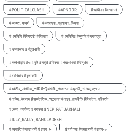
#POLITICALCLASH
#VPNOOR
#আজীবন #সম্মাননা
#আহত_সংঘর্ষ
#উপজেলা_প্রশাসন_ডিমলা
#এনসিপি #লিফলেট #বিতরন
#এনসিপির #জুলাই #পদযাত্রা
#কক্সবাজার #পটুয়াখালী
#কলাপাড়ায় #৬ #ফুট #লম্বা #বিষধর #পদ্মগোখরা #উদ্ধার
#চরবিজায় #কুয়াকাটা
#জাতীয়_নাগরিক_পার্টি #পটুয়াখালী_পদযাত্রা #জুলাই_গণঅভ্যুত্থান
#নাহিদ_ইসলাম #রাজনৈতিক_আন্দোলন #নতুন_রাজনীতি #সিস্টেম_পরিবর্তন
#জেলা_কার্যালয় #পথসভা #NCP_PATUAKHALI
#JULY_RALLY_BANGLADESH
#ডাকাতি #পটুয়াখালী #র‍্যাব_৮
#দূর্গাপুজা #পটুয়াখালী #র‍্যাব-৮