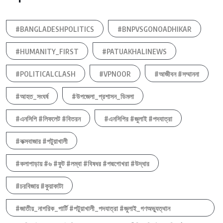
#BANGLADESHPOLITICS
#BNPVSGONOADHIKAR
#HUMANITY_FIRST
#PATUAKHALINEWS
#POLITICALCLASH
#VPNOOR
#আজীবন #সম্মাননা
#আহত_সংঘর্ষ
#উপজেলা_প্রশাসন_ডিমলা
#এনসিপি #লিফলেট #বিতরন
#এনসিপির #জুলাই #পদযাত্রা
#কক্সবাজার #পটুয়াখালী
#কলাপাড়ায় #৬ #ফুট #লম্বা #বিষধর #পদ্মগোখরা #উদ্ধার
#চরবিজায় #কুয়াকাটা
#জাতীয়_নাগরিক_পার্টি #পটুয়াখালী_পদযাত্রা #জুলাই_গণঅভ্যুত্থান