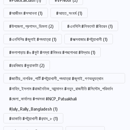
#আজীবন #সম্মাননা
(1)
#আহত_সংঘর্ষ
(1)
#উপজেলা_প্রশাসন_ডিমলা
(2)
#এনসিপি #লিফলেট #বিতরন
(1)
#এনসিপির #জুলাই #পদযাত্রা
(1)
#কক্সবাজার #পটুয়াখালী
(1)
#কলাপাড়ায় #৬ #ফুট #লম্বা #বিষধর #পদ্মগোখরা #উদ্ধার
(1)
#চরবিজায় #কুয়াকাটা
(2)
#জাতীয়_নাগরিক_পার্টি #পটুয়াখালী_পদযাত্রা #জুলাই_গণঅভ্যুত্থান
#নাহিদ_ইসলাম #রাজনৈতিক_আন্দোলন #নতুন_রাজনীতি #সিস্টেম_পরিবর্তন
#জেলা_কার্যালয় #পথসভা #NCP_Patuakhali
#July_Rally_Bangladesh
(1)
#ডাকাতি #পটুয়াখালী #র‍্যাব_৮
(1)