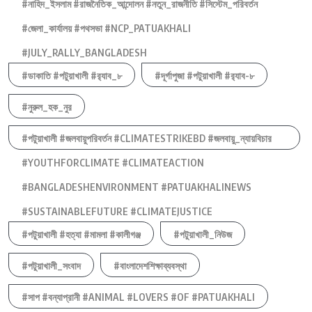
#নাহিদ_ইসলাম #রাজনৈতিক_আন্দোলন #নতুন_রাজনীতি #সিস্টেম_পরিবর্তন
#জেলা_কার্যালয় #পথসভা #NCP_PATUAKHALI
#JULY_RALLY_BANGLADESH
#ডাকাতি #পটুয়াখালী #র‍্যাব_৮
#দূর্গাপুজা #পটুয়াখালী #র‍্যাব-৮
#নুরুল_হক_নুর
#পটুয়াখালী #জলবায়ুপরিবর্তন #CLIMATESTRIKEBD #জলবায়ু_ন্যায়বিচার
#YOUTHFORCLIMATE #CLIMATEACTION
#BANGLADESHENVIRONMENT #PATUAKHALINEWS
#SUSTAINABLEFUTURE #CLIMATEJUSTICE
#পটুয়াখালী #হত্যা #মামলা #কালীগঞ্জ
#পটুয়াখালী_নিউজ
#পটুয়াখালী_সংবাদ
#বাংলাদেশশিক্ষাব্যবস্থা
#সাপ #বন্যাপ্রানী #ANIMAL #LOVERS #OF #PATUAKHALI