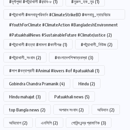
#দূর্গাপুজা #পটুয়াখালী #র‍্যাব-৮
(1)
#নুরুল_হক_নুর
(1)
#পটুয়াখালী #জলবায়ুপরিবর্তন #ClimateStrikeBD #জলবায়ু_ন্যায়বিচার
#YouthForClimate #ClimateAction #BangladeshEnvironment
#PatuakhaliNews #SustainableFuture #ClimateJustice
(2)
#পটুয়াখালী #হত্যা #মামলা #কালীগঞ্জ
(1)
#পটুয়াখালী_নিউজ
(2)
#পটুয়াখালী_সংবাদ
(2)
#বাংলাদেশশিক্ষাব্যবস্থা
(3)
#সাপ #বন্যাপ্রানী #Animal #lovers #of #patuakhali
(1)
Gobindra Chandra Pramanik
(4)
Hindu
(2)
Hindu mahajut
(3)
Patuakhali news
(5)
top Bangla news
(2)
অপরাধ সংবাদ
(2)
অভিযান
(2)
অভিযোগ
(2)
এনসিপি
(2)
গোবিন্দ চন্দ্র প্রামাণিক
(3)