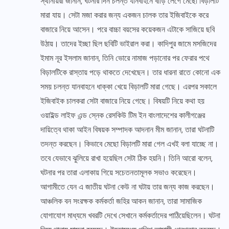
স্থানীয়রা জানান, ঘটনার দিন চলন্ত যানবাহনে বাড়ি লেগে মেছো বিড়ালটি
মারা যায়। সেটা মজা করার জন্য একজন চালক তার ইজিবাইকে করে
বাজারে নিয়ে আসেন। পরে বাচ্চা বয়সের কয়েকজন এটাকে সাজিয়ে ছবি
উঠায়। তাদের ইচ্ছা ছিল ছবিটি ভাইরাল করা। কাদিপুর জামে মসজিদের
ইমাম নূর ইসলাম জানান, তিনি ভোরে নামাজ পড়ানোর পর ফেরার পথে
বিড়ালটিকে রাস্তায় পড়ে থাকতে দেখেছেন। তার ধারনা রাতে কোনো এক
সময় চলন্ত যানবাহনে ধাক্কা খেয়ে বিড়ালটি মারা গেছে। এরপর সকালে
ইজিবাইক চালকরা সেটা বাজারে নিয়ে গেছে। বিষয়টি নিয়ে কথা হয়
ওয়াইল্ড লাইফ এন্ড স্নেক রেসকিউ টিম ইন বাংলাদেশের কালীগঞ্জের
দায়িত্বে থাকা আইন বিষয়ক সম্পাদক আদনান মীম জানান, তারা ঘটনাটি
তদন্ত করছেন। কিভাবে মেছো বিড়ালটি মারা গেল এখই বলা যাচ্ছে না।
তবে যেভাবে ঝুলিয়ে রাখা হয়েছিল সেটা ঠিক হয়নি। তিনি আরো বলেন,
ঘটনার পর তারা এলাকায় গিয়ে সচেতনতামূলক সভাও করেছেন।
আগামীতে যেন এ জাতীয় ঘটনা কেউ না ঘটায় তার জন্য কাজ করছেন।
আঞ্চলিক বন সংরক্ষক কর্মকর্তা জহির আকন জানান, তারা সামাজিক
যোগাযোগ মাধ্যমে খবরটি দেখে সেখানে কর্মকর্তাদের পাঠিয়েছিলেন। ঘটনা