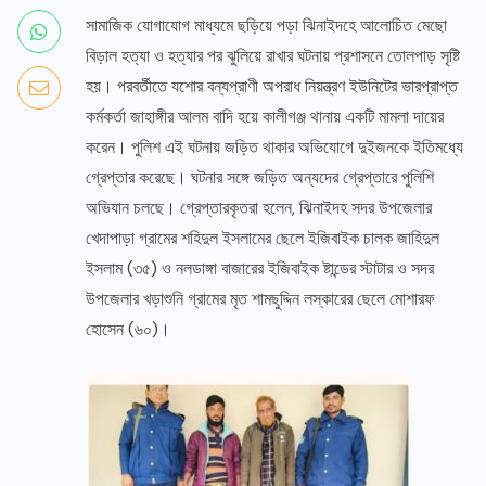
সামাজিক যোগাযোগ মাধ্যমে ছড়িয়ে পড়া ঝিনাইদহে আলোচিত মেছো
বিড়াল হত্যা ও হত্যার পর ঝুলিয়ে রাখার ঘটনায় প্রশাসনে তোলপাড় সৃষ্টি
হয়। পরবর্তীতে যশোর বন্যপ্রাণী অপরাধ নিয়ন্ত্রণ ইউনিটের ভারপ্রাপ্ত
কর্মকর্তা জাহাঙ্গীর আলম বাদি হয়ে কালীগঞ্জ থানায় একটি মামলা দায়ের
করেন। পুলিশ এই ঘটনায় জড়িত থাকার অভিযোগে দুইজনকে ইতিমধ্যে
গ্রেপ্তার করেছে। ঘটনার সঙ্গে জড়িত অন্যদের গ্রেপ্তারে পুলিশি
অভিযান চলছে। গ্রেপ্তারকৃতরা হলেন, ঝিনাইদহ সদর উপজেলার
খেদাপাড়া গ্রামের শহিদুল ইসলামের ছেলে ইজিবাইক চালক জাহিদুল
ইসলাম (৩৫) ও নলডাঙ্গা বাজারের ইজিবাইক ষ্টান্ডের স্টাটার ও সদর
উপজেলার খড়াশুনি গ্রামের মৃত শামছুদ্দিন লস্কারের ছেলে মোশারফ
হোসেন (৬০)।