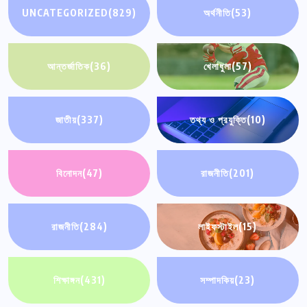
UNCATEGORIZED
(829)
অর্থনীতি
(53)
আন্তর্জাতিক
(36)
খেলাধুলা
(57)
জাতীয়
(337)
তথ্য ও প্রযুক্তি
(10)
বিনোদন
(47)
রাজনীতি
(201)
রাজনীতি
(284)
লাইফস্টাইল
(15)
শিক্ষাঙ্গন
(431)
সম্পাদকিয়
(23)