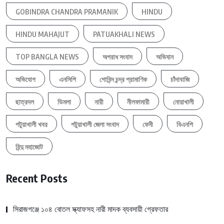
GOBINDRA CHANDRA PRAMANIK
HINDU
HINDU MAHAJUT
PATUAKHALI NEWS
TOP BANGLA NEWS
অপরাধ সংবাদ
অভিযান
অভিযোগ
এনসিপি
গোবিন্দ চন্দ্র প্রামাণিক
চাঁদাবাজি
ছাত্রদল
ডিমলা
নারী
নীলফামারী
নোয়াখালী
পটুয়াখালী খবর
পটুয়াখালী জেলা সংবাদ
ফেনী
বিএনপি
হিন্দু মহাজোট
Recent Posts
সিরাজগঞ্জে ১০৪ বোতল স্ক্যাফসহ নারী মাদক ব্যবসায়ী গ্রেফতার