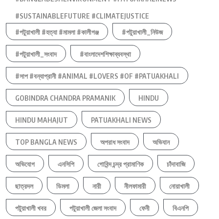
#SUSTAINABLEFUTURE #CLIMATEJUSTICE
#পটুয়াখালী #হত্যা #মামলা #কালীগঞ্জ
#পটুয়াখালী_নিউজ
#পটুয়াখালী_সংবাদ
#বাংলাদেশশিক্ষাব্যবস্থা
#সাপ #বন্যাপ্রানী #ANIMAL #LOVERS #OF #PATUAKHALI
GOBINDRA CHANDRA PRAMANIK
HINDU
HINDU MAHAJUT
PATUAKHALI NEWS
TOP BANGLA NEWS
অপরাধ সংবাদ
অভিযান
অভিযোগ
এনসিপি
গোবিন্দ চন্দ্র প্রামাণিক
চাঁদাবাজি
ছাত্রদল
ডিমলা
নারী
নীলফামারী
নোয়াখালী
পটুয়াখালী খবর
পটুয়াখালী জেলা সংবাদ
ফেনী
বিএনপি