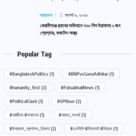
সারাদেশ
আগস্ট ৯, ২০২৬
কেরানীগঞ্জে র‍্যাবের অভিযানে ৭৩০ পিস ইয়াবাসহ ২ জন
গ্রেপ্তার, ককটেল-অস্ত্র
Popular Tag
#BangladeshPolitics
(1)
#BNPvsGonoAdhikar
(1)
#humanity_first
(2)
#PatuakhaliNews
(1)
#PoliticalClash
(1)
#VPNoor
(2)
#আজীবন #সম্মাননা
(1)
#আহত_সংঘর্ষ
(1)
#উপজেলা_প্রশাসন_ডিমলা
(2)
#এনসিপি #লিফলেট #বিতরন
(1)