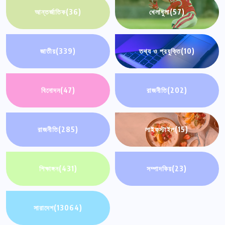
আন্তর্জাতিক
(36)
খেলাধুলা
(57)
জাতীয়
(339)
তথ্য ও প্রযুক্তি
(10)
বিনোদন
(47)
রাজনীতি
(202)
রাজনীতি
(285)
লাইফস্টাইল
(15)
শিক্ষাঙ্গন
(431)
সম্পাদকিয়
(23)
সারাদেশ
(13064)