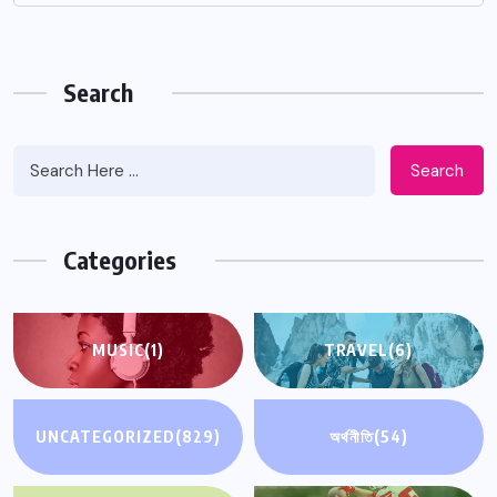
Search
Search
Categories
MUSIC
(1)
TRAVEL
(6)
UNCATEGORIZED
(829)
অর্থনীতি
(54)