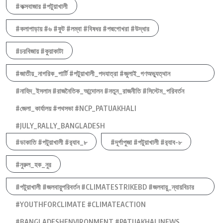
#কক্সবাজার #পটুয়াখালী
#কলাপাড়ায় #৬ #ফুট #লম্বা #বিষধর #পদ্মগোখরা #উদ্ধার
#চরবিজায় #কুয়াকাটা
#জাতীয়_নাগরিক_পার্টি #পটুয়াখালী_পদযাত্রা #জুলাই_গণঅভ্যুত্থান
#নাহিদ_ইসলাম #রাজনৈতিক_আন্দোলন #নতুন_রাজনীতি #সিস্টেম_পরিবর্তন
#জেলা_কার্যালয় #পথসভা #NCP_PATUAKHALI
#JULY_RALLY_BANGLADESH
#ডাকাতি #পটুয়াখালী #র‍্যাব_৮
#দূর্গাপুজা #পটুয়াখালী #র‍্যাব-৮
#নুরুল_হক_নুর
#পটুয়াখালী #জলবায়ুপরিবর্তন #CLIMATESTRIKEBD #জলবায়ু_ন্যায়বিচার
#YOUTHFORCLIMATE #CLIMATEACTION
#BANGLADESHENVIRONMENT #PATUAKHALINEWS