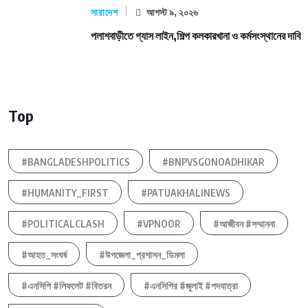
সারাদেশ
আগস্ট ৯, ২০২৬
পলাশবাড়ীতে গ্যাস লাইন,শিল্প কলকারখানা ও কর্মসংস্থানের দাবি
Top
#BANGLADESHPOLITICS
#BNPVSGONOADHIKAR
#HUMANITY_FIRST
#PATUAKHALINEWS
#POLITICALCLASH
#VPNOOR
#আজীবন #সম্মাননা
#আহত_সংঘর্ষ
#উপজেলা_প্রশাসন_ডিমলা
#এনসিপি #লিফলেট #বিতরন
#এনসিপির #জুলাই #পদযাত্রা