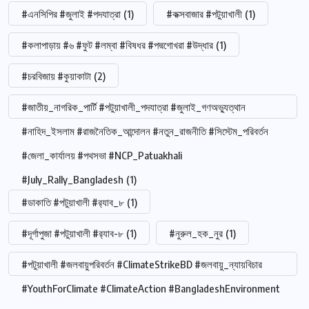
#এনসিপির #জুলাই #পদযাত্রা
(1)
#কক্সবাজার #পটুয়াখালী
(1)
#কলাপাড়ায় #৬ #ফুট #লম্বা #বিষধর #পদ্মগোখরা #উদ্ধার
(1)
#চরবিজায় #কুয়াকাটা
(2)
#জাতীয়_নাগরিক_পার্টি #পটুয়াখালী_পদযাত্রা #জুলাই_গণঅভ্যুত্থান
#নাহিদ_ইসলাম #রাজনৈতিক_আন্দোলন #নতুন_রাজনীতি #সিস্টেম_পরিবর্তন
#জেলা_কার্যালয় #পথসভা #NCP_Patuakhali
#July_Rally_Bangladesh
(1)
#ডাকাতি #পটুয়াখালী #র‍্যাব_৮
(1)
#দূর্গাপুজা #পটুয়াখালী #র‍্যাব-৮
(1)
#নুরুল_হক_নুর
(1)
#পটুয়াখালী #জলবায়ুপরিবর্তন #ClimateStrikeBD #জলবায়ু_ন্যায়বিচার
#YouthForClimate #ClimateAction #BangladeshEnvironment