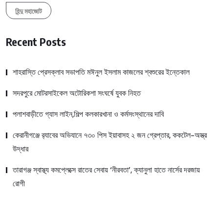
হিন্দু মহাজোট
Recent Posts
শাহরাস্তি প্রেসক্লাব সভাপতি মঈনুল ইসলাম কাজলের শ্বশুরের ইন্তেকাল
সদরপুরে মোটরসাইকেল অটোরিকশা সংঘর্ষে যুবক নিহত
পলাশবাড়ীতে গ্যাস লাইন,শিল্প কলকারখানা ও কর্মসংস্থানের দাবি
কেরানীগঞ্জে র‍্যাবের অভিযানে ৭৩০ পিস ইয়াবাসহ ২ জন গ্রেপ্তার, ককটেল-অস্ত্র
উদ্ধার
তারাগঞ্জ স্বাস্থ্য কমপ্লেক্সে রাতের সেবায় ‘নীরবতা’, ক্যানুলা হাতে নার্সের দরজায়
রোগী