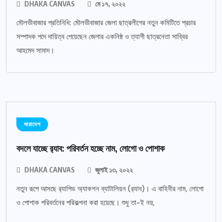
DHAKA CANVAS
মে ১৭, ২০২২
মৌলভীবাজার প্রতিনিধি: মৌলভীবাজার জেলা ছাত্রলীগের নতুন কমিটিতে প্রচার
সম্পাদক পদে দায়িত্ব পেয়েছেন জেলার একনিষ্ঠ ও ত্যাগী ছাত্রনেতা সাব্বির
আহমেদ সামাদ।
সারাদেশ
বদলে যাচ্ছে র‌্যাব: পরিবর্তন হচ্ছে নাম, লোগো ও পোশাক
DHAKA CANVAS
জুলাই ১৩, ২০২২
নতুন রূপে আসছে র‌্যাপিড অ্যাকশন ব্যাটালিয়ন (র‌্যাব)। এ বাহিনীর নাম, লোগো
ও পোশাক পরিবর্তনের পরিকল্পনা করা হয়েছে। শুধু তা-ই নয়,