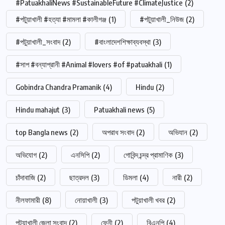
#PatuakhaliNews #SustainableFuture #ClimateJustice
(2)
#পটুয়াখালী #হত্যা #মামলা #কালীগঞ্জ
(1)
#পটুয়াখালী_নিউজ
(2)
#পটুয়াখালী_সংবাদ
(2)
#বাংলাদেশশিক্ষাব্যবস্থা
(3)
#সাপ #বন্যাপ্রানী #Animal #lovers #of #patuakhali
(1)
Gobindra Chandra Pramanik
(4)
Hindu
(2)
Hindu mahajut
(3)
Patuakhali news
(5)
top Bangla news
(2)
অপরাধ সংবাদ
(2)
অভিযান
(2)
অভিযোগ
(2)
এনসিপি
(2)
গোবিন্দ চন্দ্র প্রামাণিক
(3)
চাঁদাবাজি
(2)
ছাত্রদল
(3)
ডিমলা
(4)
নারী
(2)
নীলফামারী
(8)
নোয়াখালী
(3)
পটুয়াখালী খবর
(2)
পটুয়াখালী জেলা সংবাদ
(2)
ফেনী
(2)
বিএনপি
(4)