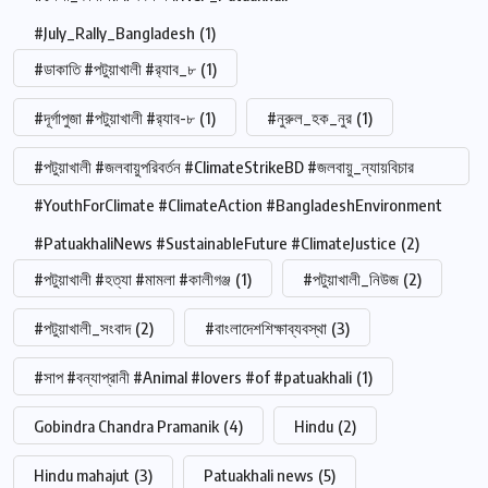
#July_Rally_Bangladesh
(1)
#ডাকাতি #পটুয়াখালী #র‍্যাব_৮
(1)
#দূর্গাপুজা #পটুয়াখালী #র‍্যাব-৮
(1)
#নুরুল_হক_নুর
(1)
#পটুয়াখালী #জলবায়ুপরিবর্তন #ClimateStrikeBD #জলবায়ু_ন্যায়বিচার
#YouthForClimate #ClimateAction #BangladeshEnvironment
#PatuakhaliNews #SustainableFuture #ClimateJustice
(2)
#পটুয়াখালী #হত্যা #মামলা #কালীগঞ্জ
(1)
#পটুয়াখালী_নিউজ
(2)
#পটুয়াখালী_সংবাদ
(2)
#বাংলাদেশশিক্ষাব্যবস্থা
(3)
#সাপ #বন্যাপ্রানী #Animal #lovers #of #patuakhali
(1)
Gobindra Chandra Pramanik
(4)
Hindu
(2)
Hindu mahajut
(3)
Patuakhali news
(5)