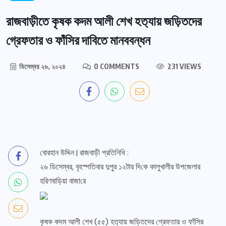
রাজবাড়ীতে কৃষক কদম আলী শেখ হত‌্যায় জ‌ড়ি‌তদের
গ্রেফতার ও ফাঁসির দাবিতে মানববন্ধন
ডিসেম্বর ২৬, ২০২৪
0 COMMENTS
231 VIEWS
বোরহান উদ্দিন | রাজবাড়ী প্রতিনিধি :
২৬ ডিসেম্বর, বৃহস্পতিবার দুপুর ১২টার দি‌কে কালুখালীর উপজেলার
হ‌রিণবা‌ড়িয়া বাজা‌রে
কৃষক কদম আলী শেখ (৫৫) হত‌্যায় জ‌ড়ি‌তদের গ্রেফতার ও ফাঁসির