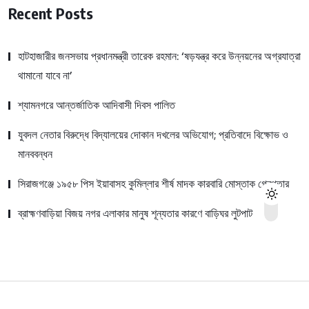
Recent Posts
হাটহাজারীর জনসভায় প্রধানমন্ত্রী তারেক রহমান: ‘ষড়যন্ত্র করে উন্নয়নের অগ্রযাত্রা
থামানো যাবে না’
শ্যামনগরে আন্তর্জাতিক আদিবাসী দিবস পালিত
যুবদল নেতার বিরুদ্ধে বিদ্যালয়ের দোকান দখলের অভিযোগ; প্রতিবাদে বিক্ষোভ ও
মানববন্ধন
সিরাজগঞ্জে ১৯৫৮ পিস ইয়াবাসহ কুমিল্লার শীর্ষ মাদক কারবারি মোস্তাক গ্রেপ্তার
ব্রাহ্মণবাড়িয়া বিজয় নগর এলাকার মানুষ শূন্যতার কারণে বাড়িঘর লুটপাট