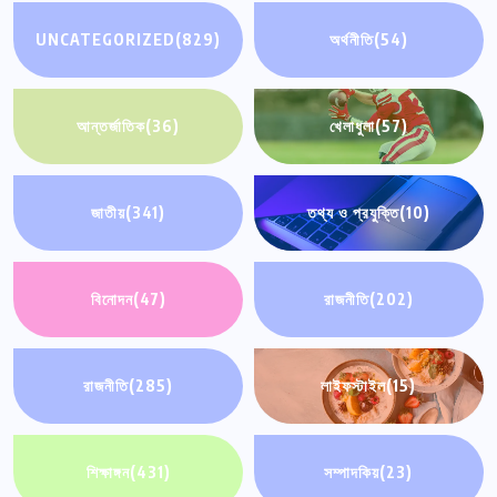
UNCATEGORIZED
(829)
অর্থনীতি
(54)
আন্তর্জাতিক
(36)
খেলাধুলা
(57)
জাতীয়
(341)
তথ্য ও প্রযুক্তি
(10)
বিনোদন
(47)
রাজনীতি
(202)
রাজনীতি
(285)
লাইফস্টাইল
(15)
শিক্ষাঙ্গন
(431)
সম্পাদকিয়
(23)