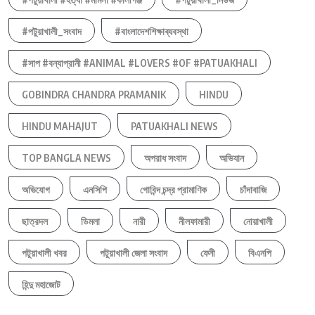
#পটুয়াখালী_সংবাদ
#বাংলাদেশশিক্ষাব্যবস্থা
#সাপ #বন্যাপ্রানী #ANIMAL #LOVERS #OF #PATUAKHALI
GOBINDRA CHANDRA PRAMANIK
HINDU
HINDU MAHAJUT
PATUAKHALI NEWS
TOP BANGLA NEWS
অপরাধ সংবাদ
অভিযান
অভিযোগ
এনসিপি
গোবিন্দ চন্দ্র প্রামাণিক
চাঁদাবাজি
ছাত্রদল
ডিমলা
নারী
নীলফামারী
নোয়াখালী
পটুয়াখালী খবর
পটুয়াখালী জেলা সংবাদ
ফেনী
বিএনপি
হিন্দু মহাজোট