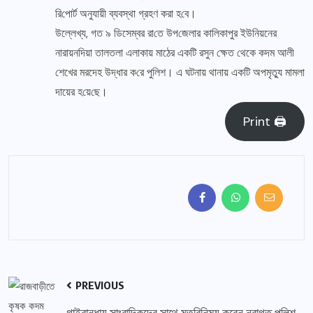
‌রি‌পোর্ট অনুযায়ী ব্যবস্থা গ্রহণ করা হ‌বে।
উল্লেখ্য, গত ৯ ডিসেম্বর রা‌তে উপ‌জেলার কালিকাপুর ইউনিয়নের
নারায়নদিয়া তালতলা এলাকায় মাঠের এক‌টি রসুন ক্ষেত থেকে কদম আলী
শেখের মরদেহ উদ্ধার ক‌রে পুলিশ। এ ঘটনায় থানায় এক‌টি অপমৃত্যু মামলা
দায়ের হ‌য়ে‌ছে।
Print 🖨
PREVIOUS
গাইবান্ধায় সাংবাদিকদের সাথে মতবিনিময় করেন নবাগত পুলিশ