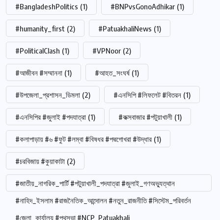
#BangladeshPolitics
(1)
#BNPvsGonoAdhikar
(1)
#humanity_first
(2)
#PatuakhaliNews
(1)
#PoliticalClash
(1)
#VPNoor
(2)
#আজীবন #সম্মাননা
(1)
#আহত_সংঘর্ষ
(1)
#উপজেলা_প্রশাসন_ডিমলা
(2)
#এনসিপি #লিফলেট #বিতরন
(1)
#এনসিপির #জুলাই #পদযাত্রা
(1)
#কক্সবাজার #পটুয়াখালী
(1)
#কলাপাড়ায় #৬ #ফুট #লম্বা #বিষধর #পদ্মগোখরা #উদ্ধার
(1)
#চরবিজায় #কুয়াকাটা
(2)
#জাতীয়_নাগরিক_পার্টি #পটুয়াখালী_পদযাত্রা #জুলাই_গণঅভ্যুত্থান
#নাহিদ_ইসলাম #রাজনৈতিক_আন্দোলন #নতুন_রাজনীতি #সিস্টেম_পরিবর্তন
#জেলা_কার্যালয় #পথসভা #NCP_Patuakhali