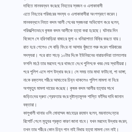
দাবিতে মানববন্ধন ক‌রে‌ছে নিহতের স্বজন ও এলাকাবাসী
এতে নি‌হ‌তের প‌রিবা‌রে‌র সদস‌্য ও এলাকাবাসীরা অংশগ্রহণ করেন।
মানববন্ধনে নিহত কদম আলী শে‌খের স্বজনরা অভিযোগ ক‌রে ব‌লেন,
প‌রিক‌ল্পিতভা‌বে কৃষক কদম আলীকে হত‌্যা করা হ‌য়েছে। ঘটনার দিন
বিকেলে সে হ‌রিণবা‌ড়িয়া বাজা‌রে মুলা ও ধ‌নিয়াপাতা বিক্রি কর‌তে যায়।
রাত হ‌য়ে গেলেও সে বাড়ি ফি‌রে না আসায় খুঁজতে শুরু ক‌রেন পরিবারের
সদস‌্যরা। প‌রে রাত সা‌ড়ে ১০টার দি‌কে ইউনিয়নের নারায়নদিয়া তালতলার
ফসলি মা‌ঠে তার মরদেহ প‌রে থাক‌তে দে‌খে পু‌লিশ‌কে খবর দেয় স্থানীয়রা।
প‌রে পুলিশ এসে লাশ উদ্ধার ক‌রে। সে সময় তার মাথা ফাটা‌নো, পা ভাঙ্গা,
না‌কে রক্তসহ শরী‌রে আঘা‌তের চিহ্ন থাকলেও পু‌লিশ মামলা না নি‌য়ে
অপমৃত‌্যু মামলা দায়ের ক‌রে‌ছে। কৃষক কদম আলীর হত‌্যার সা‌থে
জ‌ড়িত‌দের দ্রুত গ্রেফতার ক‌রে দৃষ্টান্তমূলক শা‌স্তি ফাঁসির দা‌বি জানান
বক্তারা।
কালুখালী থানার ওসি মোহাম্মদ জা‌হেদুর রহমান ব‌লেন, ময়নাতদ‌ন্তের
রিপোর্ট পে‌লে মৃত‌্যুর প্রকৃত কারণ জানা যা‌বে। যখন মরদেহ উদ্ধার ক‌রেন,
তখন তার শরী‌রে কোন চিহ্ন পান নাই বিধায় হত‌্যা মামলা নেন নাই।