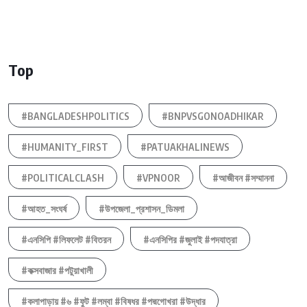
Top
#BANGLADESHPOLITICS
#BNPVSGONOADHIKAR
#HUMANITY_FIRST
#PATUAKHALINEWS
#POLITICALCLASH
#VPNOOR
#আজীবন #সম্মাননা
#আহত_সংঘর্ষ
#উপজেলা_প্রশাসন_ডিমলা
#এনসিপি #লিফলেট #বিতরন
#এনসিপির #জুলাই #পদযাত্রা
#কক্সবাজার #পটুয়াখালী
#কলাপাড়ায় #৬ #ফুট #লম্বা #বিষধর #পদ্মগোখরা #উদ্ধার