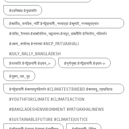
#চরবিজায় #কুয়াকাটা
#জাতীয়_নাগরিক_পার্টি #পটুয়াখালী_পদযাত্রা #জুলাই_গণঅভ্যুত্থান
#নাহিদ_ইসলাম #রাজনৈতিক_আন্দোলন #নতুন_রাজনীতি #সিস্টেম_পরিবর্তন
#জেলা_কার্যালয় #পথসভা #NCP_PATUAKHALI
#JULY_RALLY_BANGLADESH
#ডাকাতি #পটুয়াখালী #র‍্যাব_৮
#দূর্গাপুজা #পটুয়াখালী #র‍্যাব-৮
#নুরুল_হক_নুর
#পটুয়াখালী #জলবায়ুপরিবর্তন #CLIMATESTRIKEBD #জলবায়ু_ন্যায়বিচার
#YOUTHFORCLIMATE #CLIMATEACTION
#BANGLADESHENVIRONMENT #PATUAKHALINEWS
#SUSTAINABLEFUTURE #CLIMATEJUSTICE
#পটুয়াখালী #হত্যা #মামলা #কালীগঞ্জ
#পটুয়াখালী_নিউজ