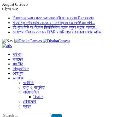
August 6, 2026
সর্বশেষ খবর:
সিরাজগঞ্জে ১০৪ বোতল স্ক্যাফসহ নারী মাদক ব্যবসায়ী গ্রেফতার
শাহরাস্তি পৌরসভার ২০২৬-২৭ অর্থবছরের ৪৬ কোটি ৬০ লাখ...
চট্টগ্রাম সিটি কর্পোরেশন মিউনিসিপাল মডেল স্কুল অ্যান্ড কলেজে...
বেনাপোল সীমান্ত এলাকায় বিজিবি’র অভিযানে চোরাচালান পণ্য আটক
সর্বশেষ
সারাদেশ
রাজনীতি
আন্তর্জাতিক
খেলাধুলা
অন্যান্য
অর্থনীতি
তথ্য ও প্রযুক্তি
লাইফস্টাইল
বিনোদন
যোগাযোগ
স্বাস্থ্য