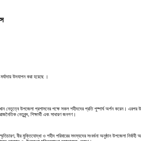
বস
মর্যাদায় উদযাপন করা হয়েছে ।
 নেতৃত্বে উপজেলা প্রশাসনের পক্ষে সকল শহীদদের প্রতি পুষ্পার্ঘ অর্পন করেন। এরপর উপজে
 রাজনৈতিক নেতৃবৃন্দ, শিক্ষার্থী এবং সাধারণ জনগণ।
িচারণ, বীর মুক্তিযোদ্ধা ও শহীদ পরিবারের সদস্যদের সংবর্ধনা অনুষ্ঠান উপজেলা নির্বাহ