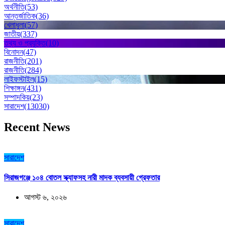
অর্থনীতি
(53)
আন্তর্জাতিক
(36)
খেলাধুলা
(57)
জাতীয়
(337)
তথ্য ও প্রযুক্তি
(10)
বিনোদন
(47)
রাজনীতি
(201)
রাজনীতি
(284)
লাইফস্টাইল
(15)
শিক্ষাঙ্গন
(431)
সম্পাদকিয়
(23)
সারাদেশ
(13030)
Recent News
সারাদেশ
সিরাজগঞ্জে ১০৪ বোতল স্ক্যাফসহ নারী মাদক ব্যবসায়ী গ্রেফতার
আগস্ট ৬, ২০২৬
সারাদেশ