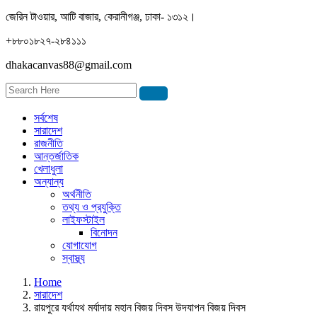
জেরিন টাওয়ার, আটি বাজার, কেরানীগঞ্জ, ঢাকা- ১৩১২।
+৮৮০১৮২৭-২৮৪১১১
dhakacanvas88@gmail.com
সর্বশেষ
সারাদেশ
রাজনীতি
আন্তর্জাতিক
খেলাধুলা
অন্যান্য
অর্থনীতি
তথ্য ও প্রযুক্তি
লাইফস্টাইল
বিনোদন
যোগাযোগ
স্বাস্থ্য
Home
সারাদেশ
রায়পুরে যর্থাযথ মর্যাদায় মহান বিজয় দিবস উদযাপন বিজয় দিবস