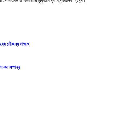
) শাহেদ আরমান ও উপজেলা মুক্তিযোদ্ধা কমান্ডারসহ প্রমূখ।
ধ্যে সৌজন্য সাক্ষাৎ
 দাফন সম্পন্ন