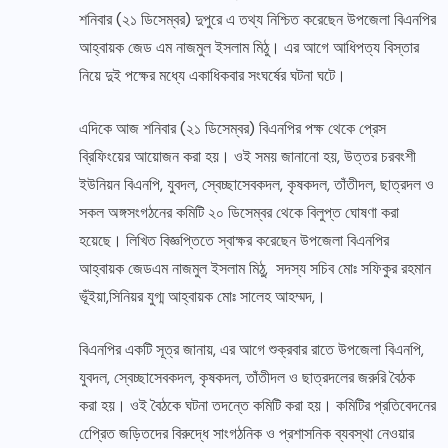
শনিবার (২১ ডিসেম্বর) দুপুরে এ তথ্য নিশ্চিত করেছেন উপজেলা বিএনপির
আহ্বায়ক জেড এম নাজমুল ইসলাম মিঠু। এর আগে আধিপত্য বিস্তার
নিয়ে দুই পক্ষের মধ্যে একাধিকবার সংঘর্ষের ঘটনা ঘটে।
এদিকে আজ শনিবার (২১ ডিসেম্বর) বিএনপির পক্ষ থেকে প্রেস
ব্রিফিংয়ের আয়োজন করা হয়। ওই সময় জানানো হয়, উত্তর চরবংশী
ইউনিয়ন বিএনপি, যুবদল, স্বেচ্ছাসেবকদল, কৃষকদল, তাঁতীদল, ছাত্রদল ও
সকল অঙ্গসংগঠনের কমিটি ২০ ডিসেম্বর থেকে বিলুপ্ত ঘোষণা করা
হয়েছে। লিখিত বিজ্ঞপ্তিতে স্বাক্ষর করেছেন উপজেলা বিএনপির
আহ্বায়ক জেডএম নাজমুল ইসলাম মিঠু, সদস্য সচিব মোঃ সফিকুর রহমান
ভূঁইয়া,সিনিয়র যুগ্ম আহ্বায়ক মোঃ সালেহ আহম্মদ,।
বিএনপির একটি সূত্র জানায়, এর আগে শুক্রবার রাতে উপজেলা বিএনপি,
যুবদল, স্বেচ্ছাসেবকদল, কৃষকদল, তাঁতীদল ও ছাত্রদলের জরুরি বৈঠক
করা হয়। ওই বৈঠকে ঘটনা তদন্তে কমিটি করা হয়। কমিটির প্রতিবেদনের
প্রেেিত জড়িতদের বিরুদ্ধে সাংগঠনিক ও প্রশাসনিক ব্যবস্থা নেওয়ার