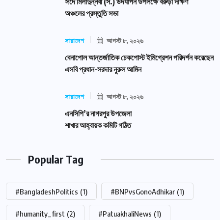
ঈদে মিলাদুন্নবী (স.) উদযাপন উপলক্ষে বরুড়া দক্ষিণ
অঞ্চলের প্রস্তুতি সভা
সারাদেশ
আগস্ট ৮, ২০২৬
বেনাপোল আন্তর্জাতিক চেকপোস্ট ইমিগ্রেশন পরিদর্শন করেছেন
এসবি প্রধান-সরদার নুরুল আমিন
সারাদেশ
আগস্ট ৮, ২০২৬
এনসিপি’র নাগরপুর উপজেলা
শাখার আহ্বায়ক কমিটি গঠিত
Popular Tag
#BangladeshPolitics
(1)
#BNPvsGonoAdhikar
(1)
#humanity_first
(2)
#PatuakhaliNews
(1)