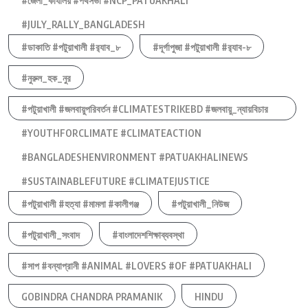
#জেলা_কার্যালয় #পথসভা #NCP_PATUAKHALI
#JULY_RALLY_BANGLADESH
#ডাকাতি #পটুয়াখালী #র‍্যাব_৮
#দূর্গাপুজা #পটুয়াখালী #র‍্যাব-৮
#নুরুল_হক_নুর
#পটুয়াখালী #জলবায়ুপরিবর্তন #CLIMATESTRIKEBD #জলবায়ু_ন্যায়বিচার
#YOUTHFORCLIMATE #CLIMATEACTION
#BANGLADESHENVIRONMENT #PATUAKHALINEWS
#SUSTAINABLEFUTURE #CLIMATEJUSTICE
#পটুয়াখালী #হত্যা #মামলা #কালীগঞ্জ
#পটুয়াখালী_নিউজ
#পটুয়াখালী_সংবাদ
#বাংলাদেশশিক্ষাব্যবস্থা
#সাপ #বন্যাপ্রানী #ANIMAL #LOVERS #OF #PATUAKHALI
GOBINDRA CHANDRA PRAMANIK
HINDU