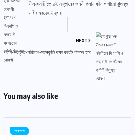
নীলফামারী’তে দুই সন্তানের জননী গলায় ফাঁস লাগানো ঝুলন্ত
নারীর মরদেহ উদ্ধার
NEXT
প্রাণ-প্রকৃতি-পরিবেশ-সংস্কৃতি রক্ষা করেই বাঁচতে হবে
You may also like
সারাদেশ