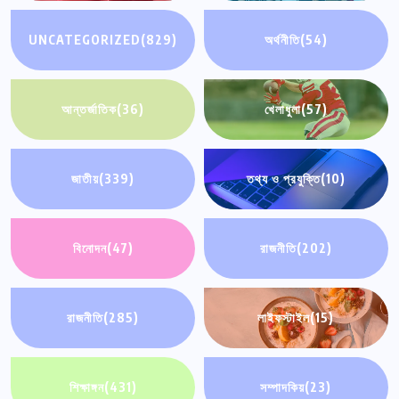
UNCATEGORIZED
(829)
অর্থনীতি
(54)
আন্তর্জাতিক
(36)
খেলাধুলা
(57)
জাতীয়
(339)
তথ্য ও প্রযুক্তি
(10)
বিনোদন
(47)
রাজনীতি
(202)
রাজনীতি
(285)
লাইফস্টাইল
(15)
শিক্ষাঙ্গন
(431)
সম্পাদকিয়
(23)