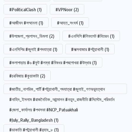
#PoliticalClash
(1)
#VPNoor
(2)
#আজীবন #সম্মাননা
(1)
#আহত_সংঘর্ষ
(1)
#উপজেলা_প্রশাসন_ডিমলা
(2)
#এনসিপি #লিফলেট #বিতরন
(1)
#এনসিপির #জুলাই #পদযাত্রা
(1)
#কক্সবাজার #পটুয়াখালী
(1)
#কলাপাড়ায় #৬ #ফুট #লম্বা #বিষধর #পদ্মগোখরা #উদ্ধার
(1)
#চরবিজায় #কুয়াকাটা
(2)
#জাতীয়_নাগরিক_পার্টি #পটুয়াখালী_পদযাত্রা #জুলাই_গণঅভ্যুত্থান
#নাহিদ_ইসলাম #রাজনৈতিক_আন্দোলন #নতুন_রাজনীতি #সিস্টেম_পরিবর্তন
#জেলা_কার্যালয় #পথসভা #NCP_Patuakhali
#July_Rally_Bangladesh
(1)
#ডাকাতি #পটুয়াখালী #র‍্যাব_৮
(1)