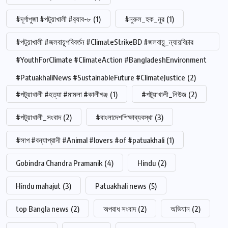
#দূর্গাপুজা #পটুয়াখালী #র‍্যাব-৮
(1)
#নুরুল_হক_নুর
(1)
#পটুয়াখালী #জলবায়ুপরিবর্তন #ClimateStrikeBD #জলবায়ু_ন্যায়বিচার
#YouthForClimate #ClimateAction #BangladeshEnvironment
#PatuakhaliNews #SustainableFuture #ClimateJustice
(2)
#পটুয়াখালী #হত্যা #মামলা #কালীগঞ্জ
(1)
#পটুয়াখালী_নিউজ
(2)
#পটুয়াখালী_সংবাদ
(2)
#বাংলাদেশশিক্ষাব্যবস্থা
(3)
#সাপ #বন্যাপ্রানী #Animal #lovers #of #patuakhali
(1)
Gobindra Chandra Pramanik
(4)
Hindu
(2)
Hindu mahajut
(3)
Patuakhali news
(5)
top Bangla news
(2)
অপরাধ সংবাদ
(2)
অভিযান
(2)