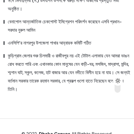
ঈদে মিলাদুন্নবী (স.) উদযাপন উপলক্ষে বরুড়া দক্ষিণ অঞ্চলের প্রস্তুতি সভা
অনুষ্ঠিত।
বেনাপোল আন্তর্জাতিক চেকপোস্ট ইমিগ্রেশন পরিদর্শন করেছেন এসবি প্রধান-
সরদার নুরুল আমিন
এনসিপি’র নাগরপুর উপজেলা শাখার আহ্বায়ক কমিটি গঠিত
কুড়িগ্রাম জেলার শুরু চিলমারী ও রাজীবপুর নয় এই টোটাল এলাকায় যেন আমরা ভাঙন
রোধ করতে পারি এবং এখানকার কোন মানুষের যেন বাড়ী-ঘর, মসজিদ, মাদ্রাসা, মন্দির,
শ্মশান ঘাট, স্কুল, কলেজ, হাট বাজার আর যেন নদীতে বিলীন হয়ে না যায়। সে জন্যই
বর্তমান সরকার তারেক রহমান সরকার, যে প্রকল্প গুলো হাতে নিয়েছেন বলে জানান
তিনি।
© 2022,
Dhaka Canvas
All Rights Reserved.