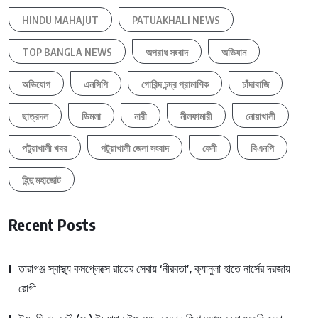
HINDU MAHAJUT
PATUAKHALI NEWS
TOP BANGLA NEWS
অপরাধ সংবাদ
অভিযান
অভিযোগ
এনসিপি
গোবিন্দ চন্দ্র প্রামাণিক
চাঁদাবাজি
ছাত্রদল
ডিমলা
নারী
নীলফামারী
নোয়াখালী
পটুয়াখালী খবর
পটুয়াখালী জেলা সংবাদ
ফেনী
বিএনপি
হিন্দু মহাজোট
Recent Posts
তারাগঞ্জ স্বাস্থ্য কমপ্লেক্সে রাতের সেবায় ‘নীরবতা’, ক্যানুলা হাতে নার্সের দরজায়
রোগী