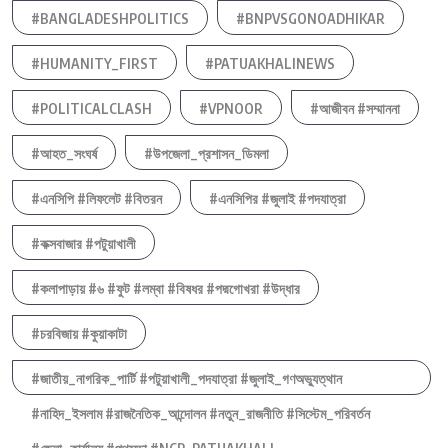
#BANGLADESHPOLITICS
#BNPVSGONOADHIKAR
#HUMANITY_FIRST
#PATUAKHALINEWS
#POLITICALCLASH
#VPNOOR
#আজীবন #সম্মাননা
#আহত_সংঘর্ষ
#উপজেলা_প্রশাসন_ডিমলা
#এনসিপি #লিফলেট #বিতরন
#এনসিপির #জুলাই #পদযাত্রা
#কক্সবাজার #পটুয়াখালী
#কলাপাড়ায় #৬ #ফুট #লম্বা #বিষধর #পদ্মগোখরা #উদ্ধার
#চরবিজায় #কুয়াকাটা
#জাতীয়_নাগরিক_পার্টি #পটুয়াখালী_পদযাত্রা #জুলাই_গণঅভ্যুত্থান
#নাহিদ_ইসলাম #রাজনৈতিক_আন্দোলন #নতুন_রাজনীতি #সিস্টেম_পরিবর্তন