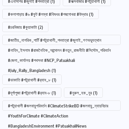
#এনসিপির #জুলাই #পদযাত্রা
(1)
#কক্সবাজার #পটুয়াখালী
(1)
#কলাপাড়ায় #৬ #ফুট #লম্বা #বিষধর #পদ্মগোখরা #উদ্ধার
(1)
#চরবিজায় #কুয়াকাটা
(2)
#জাতীয়_নাগরিক_পার্টি #পটুয়াখালী_পদযাত্রা #জুলাই_গণঅভ্যুত্থান
#নাহিদ_ইসলাম #রাজনৈতিক_আন্দোলন #নতুন_রাজনীতি #সিস্টেম_পরিবর্তন
#জেলা_কার্যালয় #পথসভা #NCP_Patuakhali
#July_Rally_Bangladesh
(1)
#ডাকাতি #পটুয়াখালী #র‍্যাব_৮
(1)
#দূর্গাপুজা #পটুয়াখালী #র‍্যাব-৮
(1)
#নুরুল_হক_নুর
(1)
#পটুয়াখালী #জলবায়ুপরিবর্তন #ClimateStrikeBD #জলবায়ু_ন্যায়বিচার
#YouthForClimate #ClimateAction
#BangladeshEnvironment #PatuakhaliNews