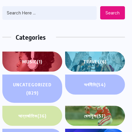
Search
Categories
MUSIC
(1)
TRAVEL
(6)
UNCATEGORIZED
অর্থনীতি
(54)
(829)
আন্তর্জাতিক
(36)
খেলাধুলা
(57)