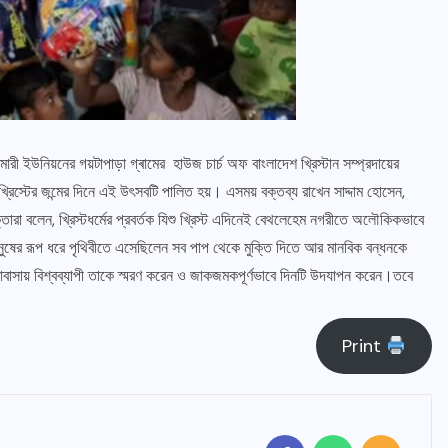
রী ইউনিয়নের গয়টাপাড়া গ্ৰামের হাউজ চার্চ অফ বাংলাদেশ খ্রিস্টান সম্প্রদায়ের
খ্রিস্টের জন্মের দিনে এই উৎসবটি পালিত হয়। এসময় বক্তব্য রাখেন সাদ্দাম হোসেন,
্তারা বলেন, খ্রিস্টধর্মের প্রবর্তক যিশু খ্রিস্ট এদিনেই বেথলেহেম নগরীতে অলৌকিকভাবে
্ট মানুষের রূপ ধরে পৃথিবীতে এসেছিলেন সব পাপ থেকে মুক্তি দিতে আর মানবিক বন্ধনকে
োবাসায় বিশ্বব্যাপী তাকে স্মরণ করেন ও জাকজমকপূর্ণভাবে দিনটি উদযাপন করেন।তবে
Print