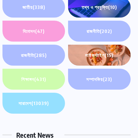
জাতীয়
(338)
তথ্য ও প্রযুক্তি
(10)
বিনোদন
(47)
রাজনীতি
(202)
রাজনীতি
(285)
লাইফস্টাইল
(15)
শিক্ষাঙ্গন
(431)
সম্পাদকিয়
(23)
সারাদেশ
(13039)
Recent News