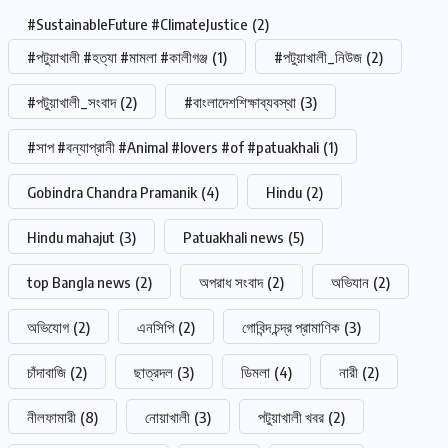
#SustainableFuture #ClimateJustice
(2)
#পটুয়াখালী #হত্যা #মামলা #কালীগঞ্জ
(1)
#পটুয়াখালী_নিউজ
(2)
#পটুয়াখালী_সংবাদ
(2)
#বাংলাদেশশিক্ষাব্যবস্থা
(3)
#সাপ #বন্যাপ্রানী #Animal #lovers #of #patuakhali
(1)
Gobindra Chandra Pramanik
(4)
Hindu
(2)
Hindu mahajut
(3)
Patuakhali news
(5)
top Bangla news
(2)
অপরাধ সংবাদ
(2)
অভিযান
(2)
অভিযোগ
(2)
এনসিপি
(2)
গোবিন্দ চন্দ্র প্রামাণিক
(3)
চাঁদাবাজি
(2)
ছাত্রদল
(3)
ডিমলা
(4)
নারী
(2)
নীলফামারী
(8)
নোয়াখালী
(3)
পটুয়াখালী খবর
(2)