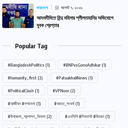
সারাদেশ
আগস্ট ৭, ২০২৬
আদমদীঘিতে হিন্দু মহিলার শ্লীলতাহানির অভিযোগে
যুবক গ্রেপ্তার
Popular Tag
#BangladeshPolitics
(1)
#BNPvsGonoAdhikar
(1)
#humanity_first
(2)
#PatuakhaliNews
(1)
#PoliticalClash
(1)
#VPNoor
(2)
#আজীবন #সম্মাননা
(1)
#আহত_সংঘর্ষ
(1)
#উপজেলা_প্রশাসন_ডিমলা
(2)
#এনসিপি #লিফলেট #বিতরন
(1)