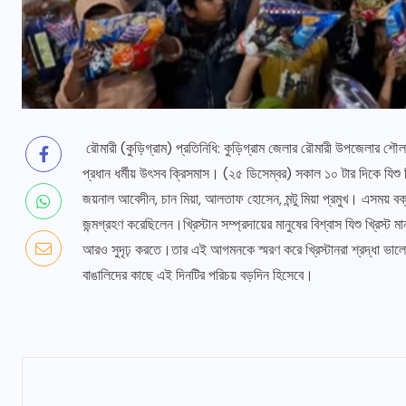
রৌমারী (কুড়িগ্রাম) প্রতিনিধি: কুড়িগ্রাম জেলার রৌমারী উপজেলার শৌলমা
প্রধান ধর্মীয় উৎসব ক্রিসমাস। (২৫ ডিসেম্বর) সকাল ১০ টার দিকে যিশু 
জয়নাল আবেদীন, চান মিয়া, আলতাফ হোসেন, মন্টু মিয়া প্রমুখ। এসময় বক
জন্মগ্রহণ করেছিলেন।খ্রিস্টান সম্প্রদায়ের মানুষের বিশ্বাস যিশু খ্রিস
আরও সুদৃঢ় করতে।তার এই আগমনকে স্মরণ করে খ্রিস্টানরা শ্রদ্ধা ভাল
বাঙালিদের কাছে এই দিনটির পরিচয় বড়দিন হিসেবে।