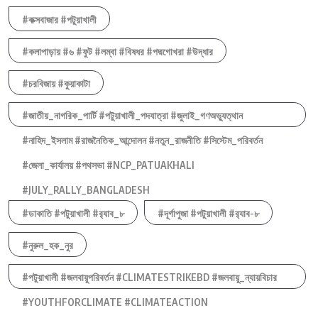
#কক্সবাজার #পটুয়াখালী
#কলাপাড়ায় #৬ #ফুট #লম্বা #বিষধর #পদ্মগোখরা #উদ্ধার
#চরবিজায় #কুয়াকাটা
#জাতীয়_নাগরিক_পার্টি #পটুয়াখালী_পদযাত্রা #জুলাই_গণঅভ্যুত্থান
#নাহিদ_ইসলাম #রাজনৈতিক_আন্দোলন #নতুন_রাজনীতি #সিস্টেম_পরিবর্তন
#জেলা_কার্যালয় #পথসভা #NCP_PATUAKHALI
#JULY_RALLY_BANGLADESH
#ডাকাতি #পটুয়াখালী #র‍্যাব_৮
#দূর্গাপুজা #পটুয়াখালী #র‍্যাব-৮
#নুরুল_হক_নুর
#পটুয়াখালী #জলবায়ুপরিবর্তন #CLIMATESTRIKEBD #জলবায়ু_ন্যায়বিচার
#YOUTHFORCLIMATE #CLIMATEACTION