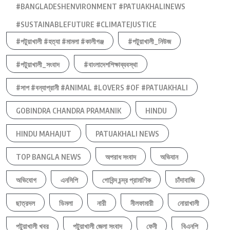
#BANGLADESHENVIRONMENT #PATUAKHALINEWS
#SUSTAINABLEFUTURE #CLIMATEJUSTICE
#পটুয়াখালী #হত্যা #মামলা #কালীগঞ্জ
#পটুয়াখালী_নিউজ
#পটুয়াখালী_সংবাদ
#বাংলাদেশশিক্ষাব্যবস্থা
#সাপ #বন্যাপ্রানী #ANIMAL #LOVERS #OF #PATUAKHALI
GOBINDRA CHANDRA PRAMANIK
HINDU
HINDU MAHAJUT
PATUAKHALI NEWS
TOP BANGLA NEWS
অপরাধ সংবাদ
অভিযান
অভিযোগ
এনসিপি
গোবিন্দ চন্দ্র প্রামাণিক
চাঁদাবাজি
ছাত্রদল
ডিমলা
নারী
নীলফামারী
নোয়াখালী
পটুয়াখালী খবর
পটুয়াখালী জেলা সংবাদ
ফেনী
বিএনপি