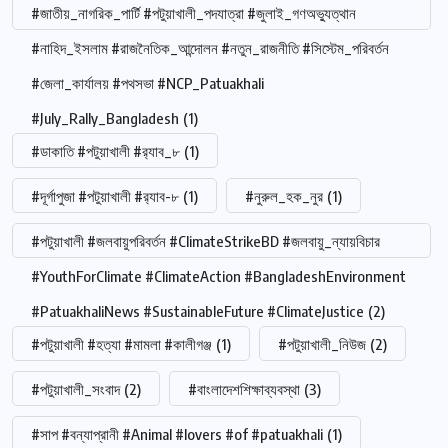
#জাতীয়_নাগরিক_পার্টি #পটুয়াখালী_পদযাত্রা #জুলাই_গণঅভ্যুত্থান
#নাহিদ_ইসলাম #রাজনৈতিক_আন্দোলন #নতুন_রাজনীতি #সিস্টেম_পরিবর্তন
#জেলা_কার্যালয় #পথসভা #NCP_Patuakhali
#July_Rally_Bangladesh
(1)
#ডাকাতি #পটুয়াখালী #র‍্যাব_৮
(1)
#দূর্গাপুজা #পটুয়াখালী #র‍্যাব-৮
(1)
#নুরুল_হক_নুর
(1)
#পটুয়াখালী #জলবায়ুপরিবর্তন #ClimateStrikeBD #জলবায়ু_ন্যায়বিচার
#YouthForClimate #ClimateAction #BangladeshEnvironment
#PatuakhaliNews #SustainableFuture #ClimateJustice
(2)
#পটুয়াখালী #হত্যা #মামলা #কালীগঞ্জ
(1)
#পটুয়াখালী_নিউজ
(2)
#পটুয়াখালী_সংবাদ
(2)
#বাংলাদেশশিক্ষাব্যবস্থা
(3)
#সাপ #বন্যাপ্রানী #Animal #lovers #of #patuakhali
(1)