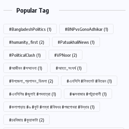
Popular Tag
#BangladeshPolitics
(1)
#BNPvsGonoAdhikar
(1)
#humanity_first
(2)
#PatuakhaliNews
(1)
#PoliticalClash
(1)
#VPNoor
(2)
#আজীবন #সম্মাননা
(1)
#আহত_সংঘর্ষ
(1)
#উপজেলা_প্রশাসন_ডিমলা
(2)
#এনসিপি #লিফলেট #বিতরন
(1)
#এনসিপির #জুলাই #পদযাত্রা
(1)
#কক্সবাজার #পটুয়াখালী
(1)
#কলাপাড়ায় #৬ #ফুট #লম্বা #বিষধর #পদ্মগোখরা #উদ্ধার
(1)
#চরবিজায় #কুয়াকাটা
(2)