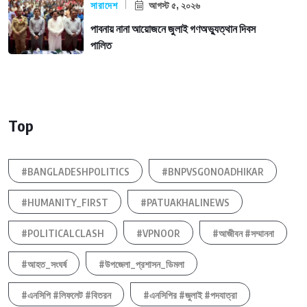
সারাদেশ
আগস্ট ৫, ২০২৬
পাবনায় নানা আয়োজনে জুলাই গণঅভ্যুত্থান দিবস
পালিত
Top
#BANGLADESHPOLITICS
#BNPVSGONOADHIKAR
#HUMANITY_FIRST
#PATUAKHALINEWS
#POLITICALCLASH
#VPNOOR
#আজীবন #সম্মাননা
#আহত_সংঘর্ষ
#উপজেলা_প্রশাসন_ডিমলা
#এনসিপি #লিফলেট #বিতরন
#এনসিপির #জুলাই #পদযাত্রা