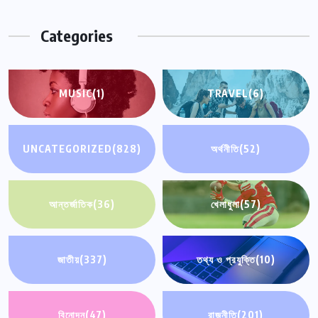
Categories
MUSIC
(1)
TRAVEL
(6)
UNCATEGORIZED
(828)
অর্থনীতি
(52)
আন্তর্জাতিক
(36)
খেলাধুলা
(57)
জাতীয়
(337)
তথ্য ও প্রযুক্তি
(10)
বিনোদন
(47)
রাজনীতি
(201)