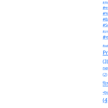
#পটুয়
#জল
#Y
#B
#S
#হত্য
#বা
#pa
P
(3
ne
(2)
ডি
পটুয়
(4