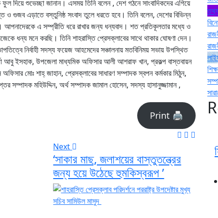
ে ফুল দিয়ে শুভেচ্ছা জানান। এসময় তিনি বলেন , দেশ গঠনে সাংবাদিকদের এগিয়ে
তথ্য
 ও গুজব এড়াতে বস্তুনিষ্ঠ সংবাদ তুলে ধরতে হবে। তিনি বলেন, দেশের বিভিন্ন
বিন
। আপনাদেরকে এ সম্প্রীতি ধরে রাখার জন্য ধন্যবাদ। শত প্রতিকূলতার মধ্যে ও
রাজ
িজেকে ধন্য মনে করছি। তিনি শাহরাস্তি প্রেসক্লাবের সাথে থাকার ঘোষণা দেন।
রাজ
িত্বে নির্বাহী সদস্য ফয়েজ আহমেদের সঞ্চালনায় মতবিনিময় সভায় উপস্থিত
লাই
কর্তা আবু ইসহাক, উপজেলা মাধ্যমিক অফিসার আলী আশরাফ খান, প্রকল্প বাস্তবায়ন
শিক্ষ
োচন অফিসার মোঃ শাহ্ জাহান, প্রেসক্লাবের সাধারণ সম্পাদক স্বপন কর্মকার মিঠুন,
সম্
র সম্পাদক মহিউদ্দিন, অর্থ সম্পাদক জামাল হোসেন, সদস্য হাসানুজ্জামান ,
সার
R
Print 🖨
Next
‘সাকার মাছ, জলাশয়ের বাস্তুতন্ত্রের
জন্য হয়ে উঠেছে হুমকিস্বরূপ ’