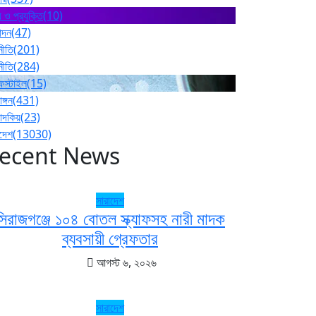
 ও প্রযুক্তি
(10)
োদন
(47)
নীতি
(201)
নীতি
(284)
ফস্টাইল
(15)
াঙ্গন
(431)
পাদকিয়
(23)
াদেশ
(13030)
ecent News
সারাদেশ
সিরাজগঞ্জে ১০৪ বোতল স্ক্যাফসহ নারী মাদক
ব্যবসায়ী গ্রেফতার
আগস্ট ৬, ২০২৬
সারাদেশ