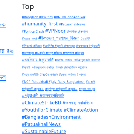
Top
#BangladeshPolitics
#BNPvsGonoAdhikar
াদক
#humanity_first
#PatuakhaliNews
#VPNoor
#PoliticalClash
#আজীবন #সম্মাননা
#উপজেলা_প্রশাসন_ডিমলা
#আহত_সংঘর্ষ
#এনসিপি
#লিফলেট #বিতরন
#এনসিপির #জুলাই #পদযাত্রা
#কক্সবাজার #পটুয়াখালী
ের ৪৬
#কলাপাড়ায় #৬ #ফুট #লম্বা #বিষধর #পদ্মগোখরা #উদ্ধার
#চরবিজায় #কুয়াকাটা
#জাতীয়_নাগরিক_পার্টি #পটুয়াখালী_পদযাত্রা
#জুলাই_গণঅভ্যুত্থান #নাহিদ_ইসলাম #রাজনৈতিক_আন্দোলন
ডেল
#নতুন_রাজনীতি #সিস্টেম_পরিবর্তন #জেলা_কার্যালয় #পথসভা
#NCP_Patuakhali #July_Rally_Bangladesh
#ডাকাতি
#পটুয়াখালী #র‍্যাব_৮
#দূর্গাপুজা #পটুয়াখালী #র‍্যাব-৮
#নুরুল_হক_নুর
#পটুয়াখালী #জলবায়ুপরিবর্তন
#ClimateStrikeBD #জলবায়ু_ন্যায়বিচার
#YouthForClimate #ClimateAction
#BangladeshEnvironment
#PatuakhaliNews
#SustainableFuture