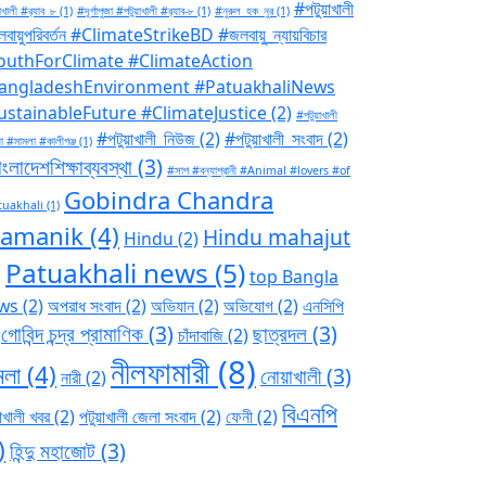
#পটুয়াখালী
াখালী #র‍্যাব_৮
(1)
#দূর্গাপুজা #পটুয়াখালী #র‍্যাব-৮
(1)
#নুরুল_হক_নুর
(1)
বায়ুপরিবর্তন #ClimateStrikeBD #জলবায়ু_ন্যায়বিচার
outhForClimate #ClimateAction
angladeshEnvironment #PatuakhaliNews
ustainableFuture #ClimateJustice
(2)
#পটুয়াখালী
#পটুয়াখালী_নিউজ
(2)
#পটুয়াখালী_সংবাদ
(2)
া #মামলা #কালীগঞ্জ
(1)
ংলাদেশশিক্ষাব্যবস্থা
(3)
#সাপ #বন্যাপ্রানী #Animal #lovers #of
Gobindra Chandra
tuakhali
(1)
ramanik
(4)
Hindu mahajut
Hindu
(2)
Patuakhali news
(5)
)
top Bangla
ws
(2)
অপরাধ সংবাদ
(2)
অভিযান
(2)
অভিযোগ
(2)
এনসিপি
গোবিন্দ চন্দ্র প্রামাণিক
(3)
ছাত্রদল
(3)
চাঁদাবাজি
(2)
নীলফামারী
(8)
মলা
(4)
নোয়াখালী
(3)
নারী
(2)
বিএনপি
াখালী খবর
(2)
পটুয়াখালী জেলা সংবাদ
(2)
ফেনী
(2)
)
হিন্দু মহাজোট
(3)