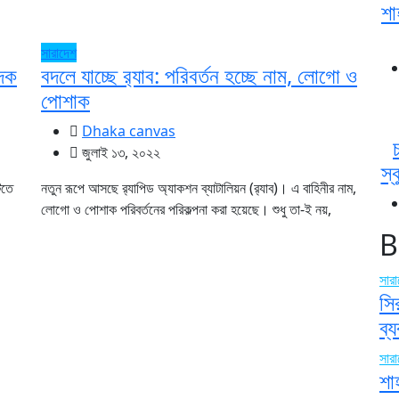
শা
সারাদেশ
াদক
বদলে যাচ্ছে র‌্যাব: পরিবর্তন হচ্ছে নাম, লোগো ও
পোশাক
Dhaka canvas
জুলাই ১৩, ২০২২
স্
িতে
নতুন রূপে আসছে র‌্যাপিড অ্যাকশন ব্যাটালিয়ন (র‌্যাব)। এ বাহিনীর নাম,
লোগো ও পোশাক পরিবর্তনের পরিকল্পনা করা হয়েছে। শুধু তা-ই নয়,
B
সার
সি
ব্
সার
শা