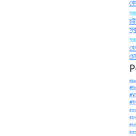
কো
সার
চট
স্
সার
বে
চো
P
#Ban
#h
#V
#উপ
#পদযা
#উদ্ধ
#জুলা
#জেল