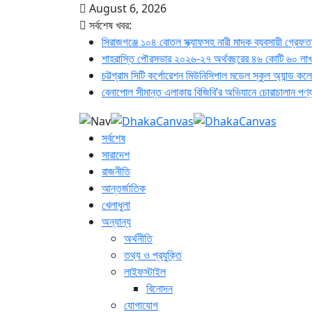
August 6, 2026
সর্বশেষ খবর:
সিরাজগঞ্জে ১০৪ বোতল স্ক্যাফসহ নারী মাদক ব্যবসায়ী গ্রেফত
শাহরাস্তি পৌরসভার ২০২৬-২৭ অর্থবছরের ৪৬ কোটি ৬০ লাখ
চট্টগ্রাম সিটি কর্পোরেশন মিউনিসিপাল মডেল স্কুল অ্যান্ড কল
বেনাপোল সীমান্ত এলাকায় বিজিবি’র অভিযানে চোরাচালান প
সর্বশেষ
সারাদেশ
রাজনীতি
আন্তর্জাতিক
খেলাধুলা
অন্যান্য
অর্থনীতি
তথ্য ও প্রযুক্তি
লাইফস্টাইল
বিনোদন
যোগাযোগ