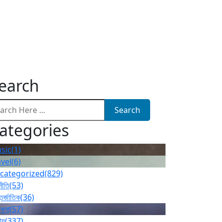
earch
Search
ategories
sic
(1)
avel
(6)
categorized
(829)
নীতি
(53)
তর্জাতিক
(36)
ধুলা
(57)
ীয়
(337)