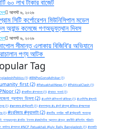
টি ৬০ লাখ টাকার বাজেট
াদেশ
আগস্ট ৬, ২০২৬
্টগ্রাম সিটি কর্পোরেশন মিউনিসিপাল মডেল
কুল অ্যান্ড কলেজে গণঅভ্যুত্থান দিবস
াদেশ
আগস্ট ৬, ২০২৬
নাপোল সীমান্ত এলাকায় বিজিবি’র অভিযানে
রাচালান পণ্য আটক
opular Tag
gladeshPolitics
(1)
#BNPvsGonoAdhikar
(1)
umanity_first
(2)
#PatuakhaliNews
(1)
#PoliticalClash
(1)
PNoor
(2)
#আজীবন #সম্মাননা
(1)
#আহত_সংঘর্ষ
(1)
জেলা_প্রশাসন_ডিমলা
(2)
#এনসিপি #লিফলেট #বিতরন
(1)
#এনসিপির #জুলাই
ত্রা
(1)
#কক্সবাজার #পটুয়াখালী
(1)
#কলাপাড়ায় #৬ #ফুট #লম্বা #বিষধর #পদ্মগোখরা
#চরবিজায় #কুয়াকাটা
(2)
ার
(1)
#জাতীয়_নাগরিক_পার্টি #পটুয়াখালী_পদযাত্রা
ই_গণঅভ্যুত্থান #নাহিদ_ইসলাম #রাজনৈতিক_আন্দোলন #নতুন_রাজনীতি #সিস্টেম_পরিবর্তন
া_কার্যালয় #পথসভা #NCP_Patuakhali #July_Rally_Bangladesh
(1)
#ডাকাতি