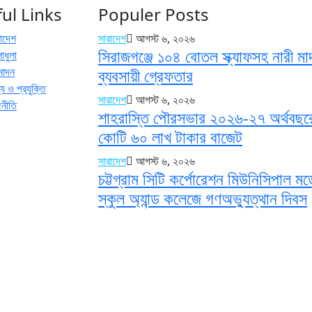
ul Links
Populer Posts
রাদেশ
সারাদেশ
আগস্ট ৬, ২০২৬
সিরাজগঞ্জে ১০৪ বোতল স্ক্যাফসহ নারী ম
াধুলা
নোদন
ব্যবসায়ী গ্রেফতার
য ও প্রযুক্তি
সারাদেশ
আগস্ট ৬, ২০২৬
জনীতি
শাহরাস্তি পৌরসভার ২০২৬-২৭ অর্থবছর
কোটি ৬০ লাখ টাকার বাজেট
সারাদেশ
আগস্ট ৬, ২০২৬
চট্টগ্রাম সিটি কর্পোরেশন মিউনিসিপাল ম
স্কুল অ্যান্ড কলেজে গণঅভ্যুত্থান দিবস