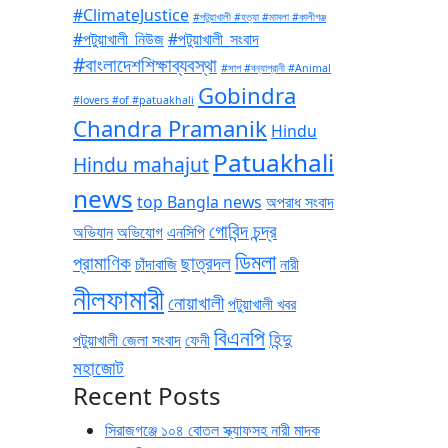
#ClimateJustice
#পটুয়াখালী #হত্যা #মামলা #কালীগঞ্জ
#পটুয়াখালী_নিউজ
#পটুয়াখালী_সংবাদ
#বাংলাদেশশিক্ষাব্যবস্থা
#সাপ #বন্যাপ্রানী #Animal
Gobindra
#lovers #of #patuakhali
Chandra Pramanik
Hindu
Patuakhali
Hindu mahajut
news
top Bangla news
অপরাধ সংবাদ
গোবিন্দ চন্দ্র
অভিযান
অভিযোগ
এনসিপি
ডিমলা
প্রামাণিক
ছাত্রদল
চাঁদাবাজি
নারী
নীলফামারী
নোয়াখালী
পটুয়াখালী খবর
বিএনপি
হিন্দু
পটুয়াখালী জেলা সংবাদ
ফেনী
মহাজোট
Recent Posts
সিরাজগঞ্জে ১০৪ বোতল স্ক্যাফসহ নারী মাদক