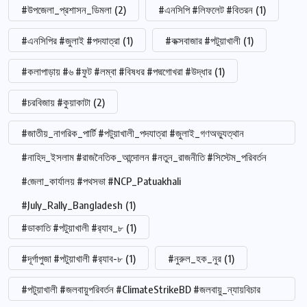
#উপজেলা_প্রশাসন_ডিমলা
(2)
#এনসিপি #লিফলেট #বিতরন
(1)
#এনসিপির #জুলাই #পদযাত্রা
(1)
#কক্সবাজার #পটুয়াখালী
(1)
#কলাপাড়ায় #৬ #ফুট #লম্বা #বিষধর #পদ্মগোখরা #উদ্ধার
(1)
#চরবিজায় #কুয়াকাটা
(2)
#জাতীয়_নাগরিক_পার্টি #পটুয়াখালী_পদযাত্রা #জুলাই_গণঅভ্যুত্থান
#নাহিদ_ইসলাম #রাজনৈতিক_আন্দোলন #নতুন_রাজনীতি #সিস্টেম_পরিবর্তন
#জেলা_কার্যালয় #পথসভা #NCP_Patuakhali
#July_Rally_Bangladesh
(1)
#ডাকাতি #পটুয়াখালী #র‍্যাব_৮
(1)
#দূর্গাপুজা #পটুয়াখালী #র‍্যাব-৮
(1)
#নুরুল_হক_নুর
(1)
#পটুয়াখালী #জলবায়ুপরিবর্তন #ClimateStrikeBD #জলবায়ু_ন্যায়বিচার