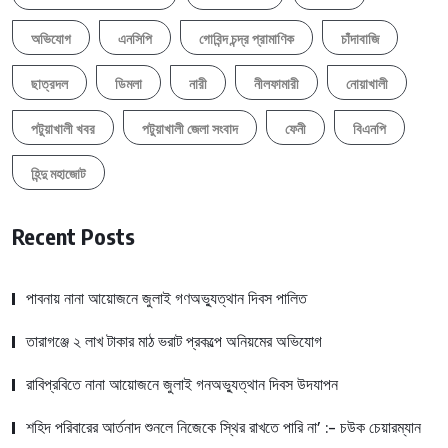
অভিযোগ
এনসিপি
গোবিন্দ চন্দ্র প্রামাণিক
চাঁদাবাজি
ছাত্রদল
ডিমলা
নারী
নীলফামারী
নোয়াখালী
পটুয়াখালী খবর
পটুয়াখালী জেলা সংবাদ
ফেনী
বিএনপি
হিন্দু মহাজোট
Recent Posts
পাবনায় নানা আয়োজনে জুলাই গণঅভ্যুত্থান দিবস পালিত
তারাগঞ্জে ২ লাখ টাকার মাঠ ভরাট প্রকল্পে অনিয়মের অভিযোগ
রাবিপ্রবিতে নানা আয়োজনে জুলাই গনঅভ্যুত্থান দিবস উদযাপন
শহিদ পরিবারের আর্তনাদ শুনলে নিজেকে স্থির রাখতে পারি না’ :- চউক চেয়ারম্যান