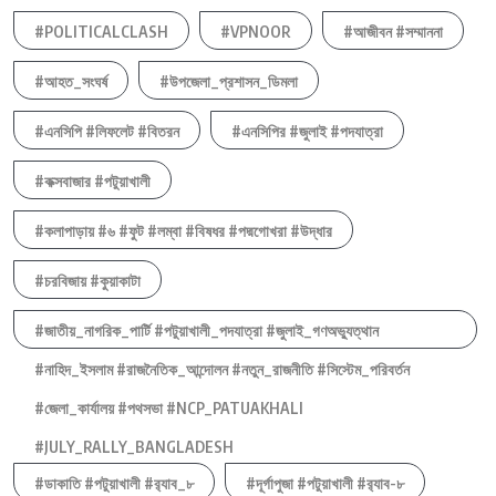
#POLITICALCLASH
#VPNOOR
#আজীবন #সম্মাননা
#আহত_সংঘর্ষ
#উপজেলা_প্রশাসন_ডিমলা
#এনসিপি #লিফলেট #বিতরন
#এনসিপির #জুলাই #পদযাত্রা
#কক্সবাজার #পটুয়াখালী
#কলাপাড়ায় #৬ #ফুট #লম্বা #বিষধর #পদ্মগোখরা #উদ্ধার
#চরবিজায় #কুয়াকাটা
#জাতীয়_নাগরিক_পার্টি #পটুয়াখালী_পদযাত্রা #জুলাই_গণঅভ্যুত্থান
#নাহিদ_ইসলাম #রাজনৈতিক_আন্দোলন #নতুন_রাজনীতি #সিস্টেম_পরিবর্তন
#জেলা_কার্যালয় #পথসভা #NCP_PATUAKHALI
#JULY_RALLY_BANGLADESH
#ডাকাতি #পটুয়াখালী #র‍্যাব_৮
#দূর্গাপুজা #পটুয়াখালী #র‍্যাব-৮