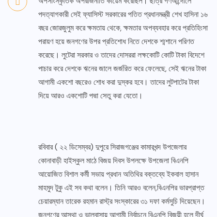
অপসাংস্কৃতিক অপরাজনীতি কায়েম করেছিল। ছাত্র গণআন্দোলে
পদত্যাগকারী সেই ফ্যাসিস্ট সরকারের পতিত প্রধানমন্ত্রী শেখ হাসিনা ১৬
বছর জোরজুলুম করে ক্ষমতায় থেকে, ক্ষমতার অপব্যবহার করে প্রতিহিংসা
পরায়ণ হয়ে জনগণের উপর প্রতিশোধ নিতে দেশকে শ্মশানে পরিণত
করেছে। লুটেরা সরকার ও তাদের দোসররা লক্ষকোটি কোটি টাকা বিদেশে
পাচার করে দেশকে ঋনের জালে জর্জরিত করে ফেলেছে, সেই ঋনের টাকা
আগামী একশো বছরেও শোধ করা দুস্কর হবে। তাদের লুটপাটের টাকা
দিয়ে আরও একশোটি পদ্মা সেতু করা যেতো।
রবিবার ( ২২ ডিসেম্বর) দুপুরে সিরাজগঞ্জের কামারখন্দ উপজেলার
কোনাবাড়ী হাইস্কুল মাঠে বিজয় দিবস উপলক্ষে উপজেলা বিএনপি
আয়োজিত বিশাল কর্মী সভায় প্রধান অতিথির বক্তব্যে ইকবাল হাসান
মাহমুদ টুকু এই সব কথা বলেন। তিনি আরও বলেন,বিএনপির ভারপ্রাপ্ত
চেয়ারম্যান তারেক রহমান রাস্ট্র সংস্কারের ৩১ দফা কর্মসুচি দিয়েছেন।
জনগণের আস্থা ও ভালবাসায় আগামী নির্বাচনে বিএনপি বিজয়ী হলে দীর্ঘ