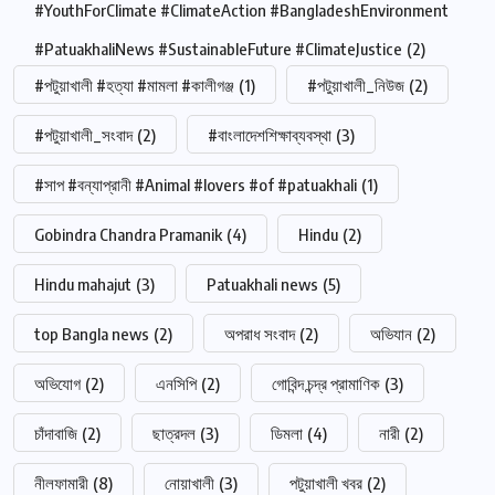
#YouthForClimate #ClimateAction #BangladeshEnvironment
#PatuakhaliNews #SustainableFuture #ClimateJustice
(2)
#পটুয়াখালী #হত্যা #মামলা #কালীগঞ্জ
(1)
#পটুয়াখালী_নিউজ
(2)
#পটুয়াখালী_সংবাদ
(2)
#বাংলাদেশশিক্ষাব্যবস্থা
(3)
#সাপ #বন্যাপ্রানী #Animal #lovers #of #patuakhali
(1)
Gobindra Chandra Pramanik
(4)
Hindu
(2)
Hindu mahajut
(3)
Patuakhali news
(5)
top Bangla news
(2)
অপরাধ সংবাদ
(2)
অভিযান
(2)
অভিযোগ
(2)
এনসিপি
(2)
গোবিন্দ চন্দ্র প্রামাণিক
(3)
চাঁদাবাজি
(2)
ছাত্রদল
(3)
ডিমলা
(4)
নারী
(2)
নীলফামারী
(8)
নোয়াখালী
(3)
পটুয়াখালী খবর
(2)