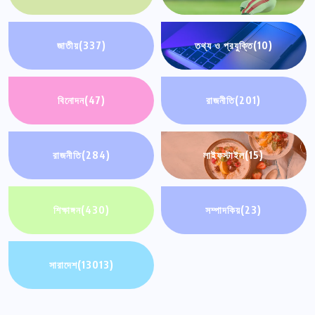
জাতীয়
(337)
তথ্য ও প্রযুক্তি
(10)
বিনোদন
(47)
রাজনীতি
(201)
রাজনীতি
(284)
লাইফস্টাইল
(15)
শিক্ষাঙ্গন
(430)
সম্পাদকিয়
(23)
সারাদেশ
(13013)