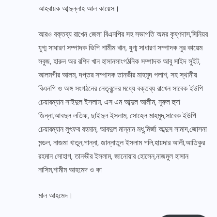
আহবায়ক আব্দুল্লাহ আল কায়েস।
আরও বক্তব্য রাখেন জেলা বিএনপির সহ সভাপতি অমর কৃষ্ণদাস,সিনিয়র
যুগ্ম সাধারণ সম্পাদক ভিপি শামীম খান, যুগ্ম সাধারণ সম্পাদক নুর কায়েম
সবুজ, হারুন অর রশিদ খান হাসানসাংগঠনিক সম্পাদক আবু সাইদ সুইট,
আলমগীর আলম, দপ্তর সম্পাদক তানভীর মাহমুদ পলাশ, সহ স্থানীয়
বিএনপি ও অঙ্গ সংগঠনের নেতৃবৃন্দের মধ্যে বক্তব্য রাখেন সাবেক ইউপি
চেয়ারম্যান সাইদুল ইসলাম, এস এম আব্দুল আলীম, নুরুল হুদা
জিন্না,আবদুল লতিফ, ছাইদুল ইসলাম, সোহেল মাহমুদ,সাবেক ইউপি
চেয়ারম্যান লুৎফর রহমান, আবদুল মান্নান মধু,মির্জা আব্দুস সামাদ,জোসনা
মন্ডল, নাজমা খাতুন,পান্না, জান্নাতুল ইসলাম পলি,হায়দার আলী,আতিকুর
রহমান সোহাগ, তানভীর ইসলাম, জানোয়ার হোসেন,নাজমুল হাসান
নাসিম,শামীম আহমেদ ও কা
মাল আহমেদ।