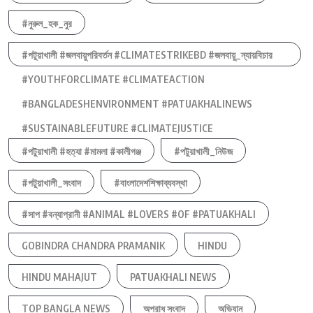
#নুরুল_হক_নুর
#পটুয়াখালী #জলবায়ুপরিবর্তন #CLIMATESTRIKEBD #জলবায়ু_ন্যায়বিচার
#YOUTHFORCLIMATE #CLIMATEACTION
#BANGLADESHENVIRONMENT #PATUAKHALINEWS
#SUSTAINABLEFUTURE #CLIMATEJUSTICE
#পটুয়াখালী #হত্যা #মামলা #কালীগঞ্জ
#পটুয়াখালী_নিউজ
#পটুয়াখালী_সংবাদ
#বাংলাদেশশিক্ষাব্যবস্থা
#সাপ #বন্যাপ্রানী #ANIMAL #LOVERS #OF #PATUAKHALI
GOBINDRA CHANDRA PRAMANIK
HINDU
HINDU MAHAJUT
PATUAKHALI NEWS
TOP BANGLA NEWS
অপরাধ সংবাদ
অভিযান