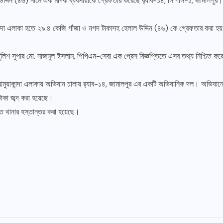
 উদ্দিন (৪৬) নামে এক মাদক ব্যবসায়ীকে গ্রেফতার করেছে র‍্যাব-১৪, সিপিসি-১, জামালপুর।
া এলাকা হতে ২৯.৪ কেজি গাঁজা ও নগদ টাকাসহ হেলাল উদ্দিন (৪৬) কে গ্রেফতার করা হয়। 
পুলিশ সুপার মো. নাজমুল ইসলাম, পিপিএম-সেবা এক প্রেস বিজ্ঞপ্তিতে এসব তথ্য নিশ্চিত ক
আমুয়াকান্দা এলাকায় অভিযান চালায় র‍্যাব-১৪, জামালপুর এর একটি অভিযানিক দল। অভিযান
াকা জব্দ করা হয়েছে।
মত থানার হস্তান্তর করা হয়েছে।