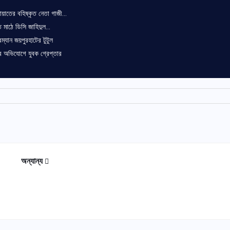
য়াতের বহিষ্কৃত নেতা গাজী...
 মাঠে ডিসি জাহিদুল...
ম্যান জয়পুরহাটের টুটুল
ির অভিযোগে যুবক গ্রেপ্তার
অন্যান্য