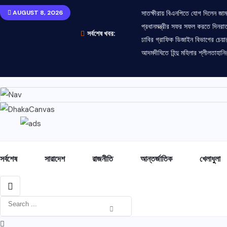
AUGUST 8, 2026
সাতক্ষীরায় বিএনপিতে যোগ দিলেন জামা
প্রধানমন্ত্রীর সফর সফল করতে দিনরাত
সর্বশেষ খবর:
ঢাবির গ্রাফিক ডিজাইন বিভাগের চেয়ার
আদমদীঘিতে হিন্দু মহিলার শ্লীলতাহান
সর্বশেষ
সারাদেশ
রাজনীতি
আন্তর্জাতিক
খেলাধুলা