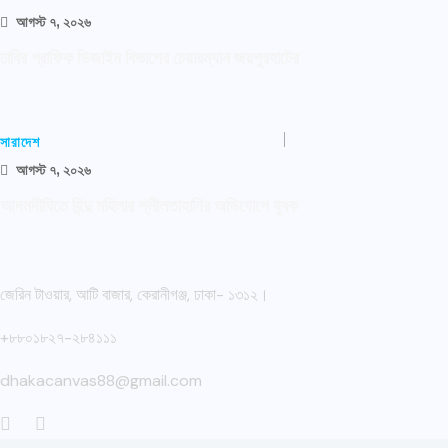
আগস্ট ৭, ২০২৬
ঢাবির গ্রাফিক ডিজাইন বিভাগের চেয়ারম্যান জয়পুরহাটের
সারাদেশ
আগস্ট ৭, ২০২৬
আদমদীঘিতে হিন্দু মহিলার শ্লীলতাহানির অভিযোগে যুবক
জেরিন টাওয়ার, আটি বাজার, কেরানীগঞ্জ, ঢাকা- ১৩১২।
+৮৮০১৮২৭-২৮৪১১১
dhakacanvas88@gmail.com