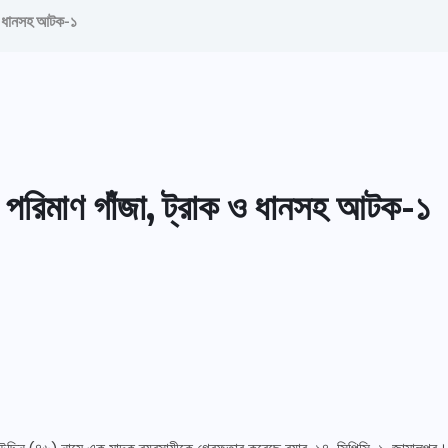
াক ও ধানসহ আটক-১
পুল পরিমাণ গাঁজা, ট্রাক ও ধানসহ আটক-১