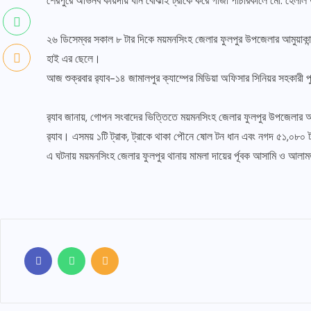
শেরপুরে অভিনব কায়দায় ধান বোঝাই ট্রাকে করে গাঁজা পাচারকালে মো. হেলাল
২৬ ডিসেম্বর সকাল ৮ টার দিকে ময়মনসিংহ জেলার ফুলপুর উপজেলার আমুয়াকান্দ
হাই এর ছেলে।
আজ শুক্রবার র‌্যাব-১৪ জামালপুর ক্যাম্পের মিডিয়া অফিসার সিনিয়র সহকারী 
র‌্যাব জানায়, গোপন সংবাদের ভিত্তিতে ময়মনসিংহ জেলার ফুলপুর উপজেলার 
র‌্যাব। এসময় ১টি ট্রাক, ট্রাকে থাকা পৌনে ষোল টন ধান এবং নগদ ৫১,০৮০ ট
এ ঘটনায় ময়মনসিংহ জেলার ফুলপুর থানায় মামলা দায়ের র্পূবক আসামি ও আলা