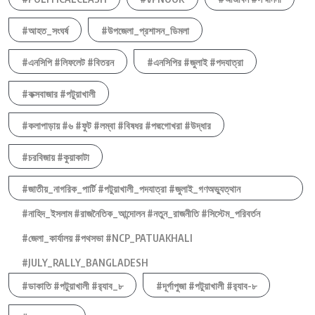
#আহত_সংঘর্ষ
#উপজেলা_প্রশাসন_ডিমলা
#এনসিপি #লিফলেট #বিতরন
#এনসিপির #জুলাই #পদযাত্রা
#কক্সবাজার #পটুয়াখালী
#কলাপাড়ায় #৬ #ফুট #লম্বা #বিষধর #পদ্মগোখরা #উদ্ধার
#চরবিজায় #কুয়াকাটা
#জাতীয়_নাগরিক_পার্টি #পটুয়াখালী_পদযাত্রা #জুলাই_গণঅভ্যুত্থান
#নাহিদ_ইসলাম #রাজনৈতিক_আন্দোলন #নতুন_রাজনীতি #সিস্টেম_পরিবর্তন
#জেলা_কার্যালয় #পথসভা #NCP_PATUAKHALI
#JULY_RALLY_BANGLADESH
#ডাকাতি #পটুয়াখালী #র‍্যাব_৮
#দূর্গাপুজা #পটুয়াখালী #র‍্যাব-৮