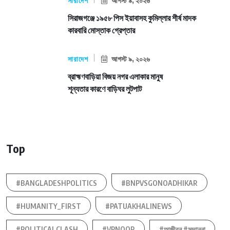
সারাদেশ
আগস্ট ৯, ২০২৬
সিরাজগঞ্জে ১৯৫৮ পিস ইয়াবাসহ কুমিল্লার শীর্ষ মাদক
কারবারি মোস্তাক গ্রেপ্তার
সারাদেশ
আগস্ট ৯, ২০২৬
ব্রাহ্মণবাড়িয়া বিজয় নগর এলাকার মানুষ
শূন্যতার কারণে বাড়িঘর লুটপাট
Top
#BANGLADESHPOLITICS
#BNPVSGONOADHIKAR
#HUMANITY_FIRST
#PATUAKHALINEWS
#POLITICALCLASH
#VPNOOR
#আজীবন #সম্মাননা