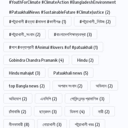
#YouthForClimate #ClimateAction #BangladeshEnvironment
#PatuakhaliNews #SustainableFuture #ClimateJustice
(2)
#পটুয়াখালী #হত্যা #মামলা #কালীগঞ্জ
(1)
#পটুয়াখালী_নিউজ
(2)
#পটুয়াখালী_সংবাদ
(2)
#বাংলাদেশশিক্ষাব্যবস্থা
(3)
#সাপ #বন্যাপ্রানী #Animal #lovers #of #patuakhali
(1)
Gobindra Chandra Pramanik
(4)
Hindu
(2)
Hindu mahajut
(3)
Patuakhali news
(5)
top Bangla news
(2)
অপরাধ সংবাদ
(2)
অভিযান
(2)
অভিযোগ
(2)
এনসিপি
(2)
গোবিন্দ চন্দ্র প্রামাণিক
(3)
চাঁদাবাজি
(2)
ছাত্রদল
(3)
ডিমলা
(4)
নারী
(2)
নীলফামারী
(8)
নোয়াখালী
(3)
পটুয়াখালী খবর
(2)