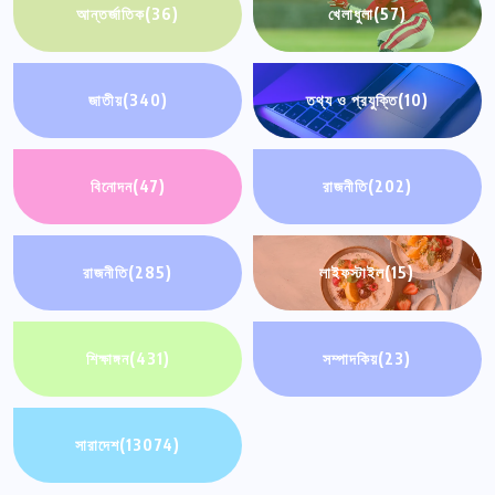
আন্তর্জাতিক
(36)
খেলাধুলা
(57)
জাতীয়
(340)
তথ্য ও প্রযুক্তি
(10)
বিনোদন
(47)
রাজনীতি
(202)
রাজনীতি
(285)
লাইফস্টাইল
(15)
শিক্ষাঙ্গন
(431)
সম্পাদকিয়
(23)
সারাদেশ
(13074)