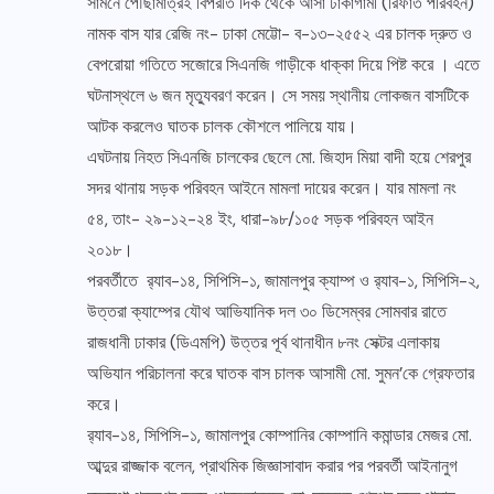
সামনে পৌছামাত্রই বিপরীত দিক থেকে আসা ঢাকাগামী (রিফাত পরিবহন)
নামক বাস যার রেজি নং- ঢাকা মেট্টো- ব-১৩-২৫৫২ এর চালক দ্রুত ও
বেপরোয়া গতিতে সজোরে সিএনজি গাড়ীকে ধাক্কা দিয়ে পিষ্ট করে । এতে
ঘটনাস্থলে ৬ জন মৃত্যুবরণ করেন। সে সময় স্থানীয় লোকজন বাসটিকে
আটক করলেও ঘাতক চালক কৌশলে পালিয়ে যায়।
এঘটনায় নিহত সিএনজি চালকের ছেলে মো. জিহাদ মিয়া বাদী হয়ে শেরপুর
সদর থানায় সড়ক পরিবহন আইনে মামলা দায়ের করেন। যার মামলা নং
৫৪, তাং- ২৯-১২-২৪ ইং, ধারা-৯৮/১০৫ সড়ক পরিবহন আইন
২০১৮।
পরবর্তীতে র‌্যাব-১৪, সিপিসি-১, জামালপুর ক্যাম্প ও র‌্যাব-১, সিপিসি-২,
উত্তরা ক্যাম্পের যৌথ আভিযানিক দল ৩০ ডিসেম্বর সোমবার রাতে
রাজধানী ঢাকার (ডিএমপি) উত্তর পূর্ব থানাধীন ৮নং সেক্টর এলাকায়
অভিযান পরিচালনা করে ঘাতক বাস চালক আসামী মো. সুমন’কে গ্রেফতার
করে।
র‌্যাব-১৪, সিপিসি-১, জামালপুর কোম্পানির কোম্পানি কমান্ডার মেজর মো.
আব্দুর রাজ্জাক বলেন, প্রাথমিক জিজ্ঞাসাবাদ করার পর পরবর্তী আইনানুগ