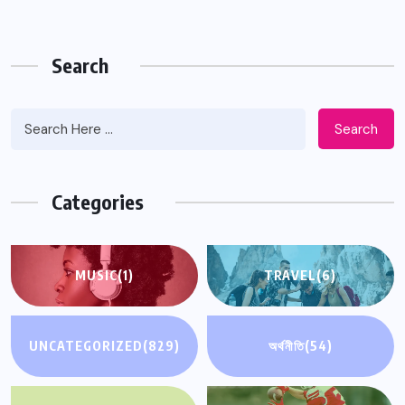
Search
Search
Categories
MUSIC
(1)
TRAVEL
(6)
UNCATEGORIZED
(829)
অর্থনীতি
(54)