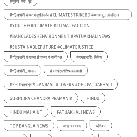
#নুরুল_হক_নুর
#পটুয়াখালী #জলবায়ুপরিবর্তন #CLIMATESTRIKEBD #জলবায়ু_ন্যায়বিচার
#YOUTHFORCLIMATE #CLIMATEACTION
#BANGLADESHENVIRONMENT #PATUAKHALINEWS
#SUSTAINABLEFUTURE #CLIMATEJUSTICE
#পটুয়াখালী #হত্যা #মামলা #কালীগঞ্জ
#পটুয়াখালী_নিউজ
#পটুয়াখালী_সংবাদ
#বাংলাদেশশিক্ষাব্যবস্থা
#সাপ #বন্যাপ্রানী #ANIMAL #LOVERS #OF #PATUAKHALI
GOBINDRA CHANDRA PRAMANIK
HINDU
HINDU MAHAJUT
PATUAKHALI NEWS
TOP BANGLA NEWS
অপরাধ সংবাদ
অভিযান