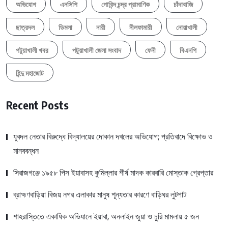
অভিযোগ
এনসিপি
গোবিন্দ চন্দ্র প্রামাণিক
চাঁদাবাজি
ছাত্রদল
ডিমলা
নারী
নীলফামারী
নোয়াখালী
পটুয়াখালী খবর
পটুয়াখালী জেলা সংবাদ
ফেনী
বিএনপি
হিন্দু মহাজোট
Recent Posts
যুবদল নেতার বিরুদ্ধে বিদ্যালয়ের দোকান দখলের অভিযোগ; প্রতিবাদে বিক্ষোভ ও
মানববন্ধন
সিরাজগঞ্জে ১৯৫৮ পিস ইয়াবাসহ কুমিল্লার শীর্ষ মাদক কারবারি মোস্তাক গ্রেপ্তার
ব্রাহ্মণবাড়িয়া বিজয় নগর এলাকার মানুষ শূন্যতার কারণে বাড়িঘর লুটপাট
শাহরাস্তিতে একাধিক অভিযানে ইয়াবা, অনলাইন জুয়া ও চুরি মামলায় ৫ জন