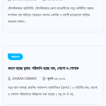
মৌলভীবাজার প্রতিনিধি: মৌলভীবাজার জেলা ছাত্রলীগের নতুন কমিটিতে প্রচার
সম্পাদক পদে দায়িত্ব পেয়েছেন জেলার একনিষ্ঠ ও ত্যাগী ছাত্রনেতা সাব্বির
আহমেদ সামাদ।
সারাদেশ
বদলে যাচ্ছে র‌্যাব: পরিবর্তন হচ্ছে নাম, লোগো ও পোশাক
DHAKA CANVAS
জুলাই ১৩, ২০২২
নতুন রূপে আসছে র‌্যাপিড অ্যাকশন ব্যাটালিয়ন (র‌্যাব)। এ বাহিনীর নাম, লোগো
ও পোশাক পরিবর্তনের পরিকল্পনা করা হয়েছে। শুধু তা-ই নয়,