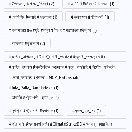
#উপজেলা_প্রশাসন_ডিমলা
(2)
#এনসিপি #লিফলেট #বিতরন
(1)
#এনসিপির #জুলাই #পদযাত্রা
(1)
#কক্সবাজার #পটুয়াখালী
(1)
#কলাপাড়ায় #৬ #ফুট #লম্বা #বিষধর #পদ্মগোখরা #উদ্ধার
(1)
#চরবিজায় #কুয়াকাটা
(2)
#জাতীয়_নাগরিক_পার্টি #পটুয়াখালী_পদযাত্রা #জুলাই_গণঅভ্যুত্থান
#নাহিদ_ইসলাম #রাজনৈতিক_আন্দোলন #নতুন_রাজনীতি #সিস্টেম_পরিবর্তন
#জেলা_কার্যালয় #পথসভা #NCP_Patuakhali
#July_Rally_Bangladesh
(1)
#ডাকাতি #পটুয়াখালী #র‍্যাব_৮
(1)
#দূর্গাপুজা #পটুয়াখালী #র‍্যাব-৮
(1)
#নুরুল_হক_নুর
(1)
#পটুয়াখালী #জলবায়ুপরিবর্তন #ClimateStrikeBD #জলবায়ু_ন্যায়বিচার