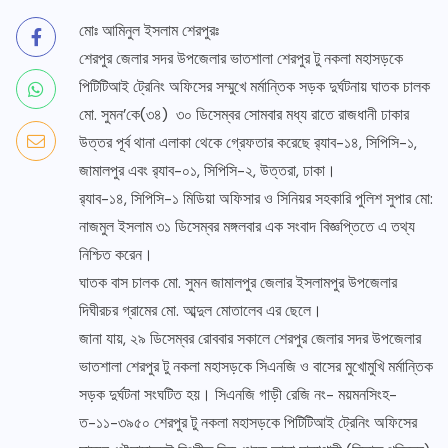
মোঃ আমিনুল ইসলাম শেরপুরঃ
শেরপুর জেলার সদর উপজেলার ভাতশালা শেরপুর টু নকলা মহাসড়কে
পিটিটিআই ট্রেনিং অফিসের সম্মুখে মর্মান্তিক সড়ক দুর্ঘটনায় ঘাতক চালক
মো. সুমন’কে(৩৪) ৩০ ডিসেম্বর সোমবার মধ্য রাতে রাজধানী ঢাকার
উত্তর পূর্ব থানা এলাকা থেকে গ্রেফতার করেছে র‌্যাব-১৪, সিপিসি-১,
জামালপুর এবং র‌্যাব-০১, সিপিসি-২, উত্তরা, ঢাকা।
র‌্যাব-১৪, সিপিসি-১ মিডিয়া অফিসার ও সিনিয়র সহকারি পুলিশ সুপার মো:
নাজমুল ইসলাম ৩১ ডিসেম্বর মঙ্গলবার এক সংবাদ বিজ্ঞপ্তিতে এ তথ্য
নিশ্চিত করেন।
ঘাতক বাস চালক মো. সুমন জামালপুর জেলার ইসলামপুর উপজেলার
দিঘীরচর গ্রামের মো. আব্দুল মোতালেব এর ছেলে।
জানা যায়, ২৯ ডিসেম্বর রোববার সকালে শেরপুর জেলার সদর উপজেলার
ভাতশালা শেরপুর টু নকলা মহাসড়কে সিএনজি ও বাসের মুখোমুখি মর্মান্তিক
সড়ক দুর্ঘটনা সংঘটিত হয়। সিএনজি গাড়ী রেজি নং- ময়মনসিংহ-
ত-১১-৩৯৫০ শেরপুর টু নকলা মহাসড়কে পিটিটিআই ট্রেনিং অফিসের