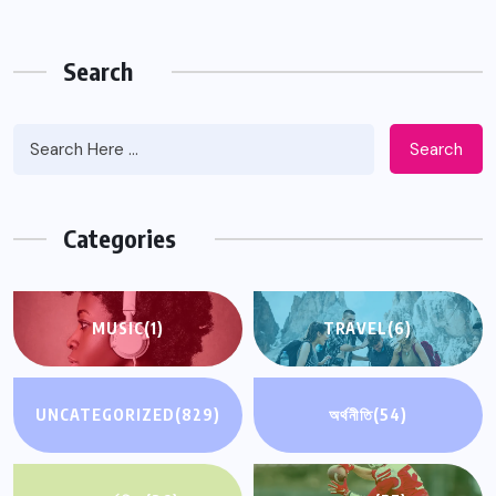
Search
Search
Categories
MUSIC
(1)
TRAVEL
(6)
UNCATEGORIZED
(829)
অর্থনীতি
(54)