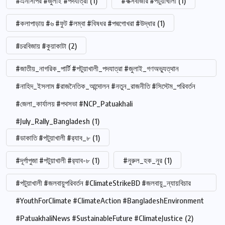
#এনসিপির #জুলাই #পদযাত্রা
(1)
#কক্সবাজার #পটুয়াখালী
(1)
#কলাপাড়ায় #৬ #ফুট #লম্বা #বিষধর #পদ্মগোখরা #উদ্ধার
(1)
#চরবিজায় #কুয়াকাটা
(2)
#জাতীয়_নাগরিক_পার্টি #পটুয়াখালী_পদযাত্রা #জুলাই_গণঅভ্যুত্থান
#নাহিদ_ইসলাম #রাজনৈতিক_আন্দোলন #নতুন_রাজনীতি #সিস্টেম_পরিবর্তন
#জেলা_কার্যালয় #পথসভা #NCP_Patuakhali
#July_Rally_Bangladesh
(1)
#ডাকাতি #পটুয়াখালী #র‍্যাব_৮
(1)
#দূর্গাপুজা #পটুয়াখালী #র‍্যাব-৮
(1)
#নুরুল_হক_নুর
(1)
#পটুয়াখালী #জলবায়ুপরিবর্তন #ClimateStrikeBD #জলবায়ু_ন্যায়বিচার
#YouthForClimate #ClimateAction #BangladeshEnvironment
#PatuakhaliNews #SustainableFuture #ClimateJustice
(2)