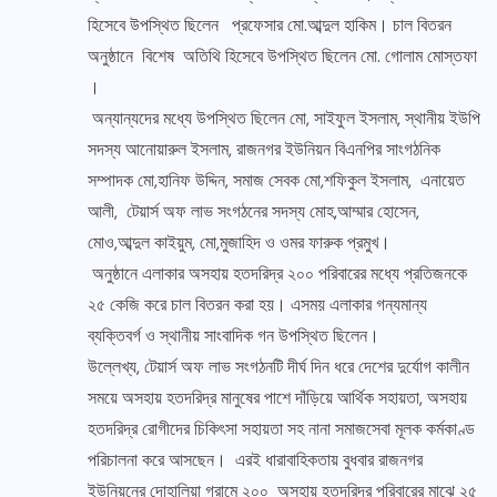
হিসেবে উপস্থিত ছিলেন প্রফেসার মো.আব্দুল হাকিম। চাল বিতরন
অনুষ্ঠানে বিশেষ অতিথি হিসেবে উপস্থিত ছিলেন মো. গোলাম মোস্তফা
।
অন্যান্যদের মধ্যে উপস্থিত ছিলেন মো, সাইফুল ইসলাম, স্থানীয় ইউপি
সদস্য আনোয়ারুল ইসলাম, রাজনগর ইউনিয়ন বিএনপির সাংগঠনিক
সম্পাদক মো,হানিফ উদ্দিন, সমাজ সেবক মো,শফিকুল ইসলাম, এনায়েত
আলী, টেয়ার্স অফ লাভ সংগঠনের সদস্য মোহ,আম্মার হোসেন,
মোও,আব্দুল কাইয়ুম, মো,মুজাহিদ ও ওমর ফারুক প্রমুখ।
অনুষ্ঠানে এলাকার অসহায় হতদরিদ্র ২০০ পরিবারের মধ্যে প্রতিজনকে
২৫ কেজি করে চাল বিতরন করা হয়। এসময় এলাকার গন্যমান্য
ব্যক্তিবর্গ ও স্থানীয় সাংবাদিক গন উপস্থিত ছিলেন।
উল্লেখ্য, টেয়ার্স অফ লাভ সংগঠনটি দীর্ঘ দিন ধরে দেশের দুর্যোগ কালীন
সময়ে অসহায় হতদরিদ্র মানুষের পাশে দাঁড়িয়ে আর্থিক সহায়তা, অসহায়
হতদরিদ্র রোগীদের চিকিৎসা সহায়তা সহ নানা সমাজসেবা মূলক কর্মকাণ্ড
পরিচালনা করে আসছেন। এরই ধারাবাহিকতায় বুধবার রাজনগর
ইউনিয়নের দোহালিয়া গ্রামে ২০০ অসহায় হতদরিদ্র পরিবারের মাঝে ২৫