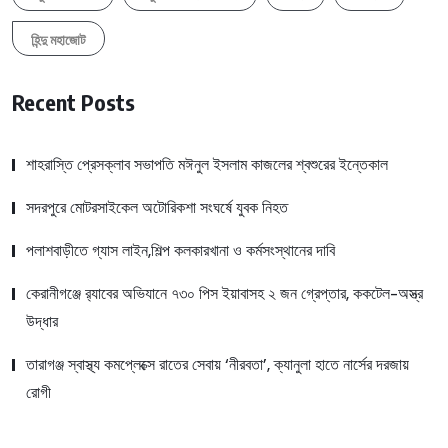
হিন্দু মহাজোট
Recent Posts
শাহরাস্তি প্রেসক্লাব সভাপতি মঈনুল ইসলাম কাজলের শ্বশুরের ইন্তেকাল
সদরপুরে মোটরসাইকেল অটোরিকশা সংঘর্ষে যুবক নিহত
পলাশবাড়ীতে গ্যাস লাইন,শিল্প কলকারখানা ও কর্মসংস্থানের দাবি
কেরানীগঞ্জে র‍্যাবের অভিযানে ৭৩০ পিস ইয়াবাসহ ২ জন গ্রেপ্তার, ককটেল-অস্ত্র
উদ্ধার
তারাগঞ্জ স্বাস্থ্য কমপ্লেক্সে রাতের সেবায় ‘নীরবতা’, ক্যানুলা হাতে নার্সের দরজায়
রোগী