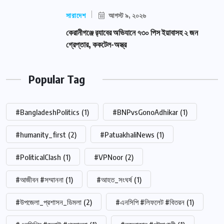
সারাদেশ
আগস্ট ৯, ২০২৬
কেরানীগঞ্জে র‍্যাবের অভিযানে ৭৩০ পিস ইয়াবাসহ ২ জন
গ্রেপ্তার, ককটেল-অস্ত্র
Popular Tag
#BangladeshPolitics
(1)
#BNPvsGonoAdhikar
(1)
#humanity_first
(2)
#PatuakhaliNews
(1)
#PoliticalClash
(1)
#VPNoor
(2)
#আজীবন #সম্মাননা
(1)
#আহত_সংঘর্ষ
(1)
#উপজেলা_প্রশাসন_ডিমলা
(2)
#এনসিপি #লিফলেট #বিতরন
(1)