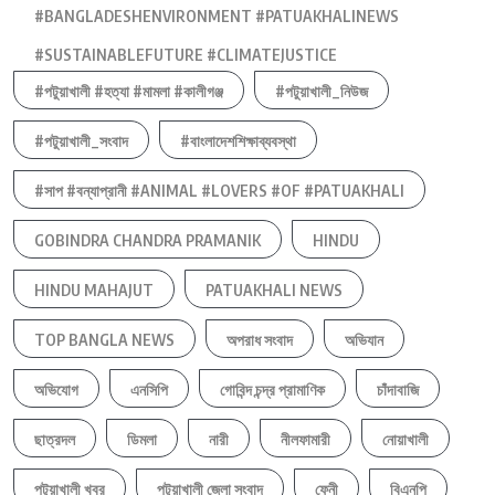
#BANGLADESHENVIRONMENT #PATUAKHALINEWS
#SUSTAINABLEFUTURE #CLIMATEJUSTICE
#পটুয়াখালী #হত্যা #মামলা #কালীগঞ্জ
#পটুয়াখালী_নিউজ
#পটুয়াখালী_সংবাদ
#বাংলাদেশশিক্ষাব্যবস্থা
#সাপ #বন্যাপ্রানী #ANIMAL #LOVERS #OF #PATUAKHALI
GOBINDRA CHANDRA PRAMANIK
HINDU
HINDU MAHAJUT
PATUAKHALI NEWS
TOP BANGLA NEWS
অপরাধ সংবাদ
অভিযান
অভিযোগ
এনসিপি
গোবিন্দ চন্দ্র প্রামাণিক
চাঁদাবাজি
ছাত্রদল
ডিমলা
নারী
নীলফামারী
নোয়াখালী
পটুয়াখালী খবর
পটুয়াখালী জেলা সংবাদ
ফেনী
বিএনপি