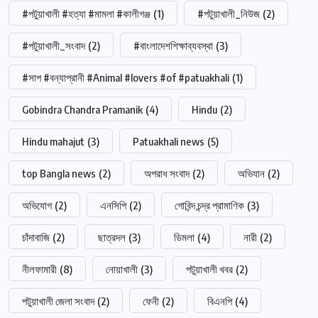
#পটুয়াখালী #হত্যা #মামলা #কালীগঞ্জ
(1)
#পটুয়াখালী_নিউজ
(2)
#পটুয়াখালী_সংবাদ
(2)
#বাংলাদেশশিক্ষাব্যবস্থা
(3)
#সাপ #বন্যাপ্রানী #Animal #lovers #of #patuakhali
(1)
Gobindra Chandra Pramanik
(4)
Hindu
(2)
Hindu mahajut
(3)
Patuakhali news
(5)
top Bangla news
(2)
অপরাধ সংবাদ
(2)
অভিযান
(2)
অভিযোগ
(2)
এনসিপি
(2)
গোবিন্দ চন্দ্র প্রামাণিক
(3)
চাঁদাবাজি
(2)
ছাত্রদল
(3)
ডিমলা
(4)
নারী
(2)
নীলফামারী
(8)
নোয়াখালী
(3)
পটুয়াখালী খবর
(2)
পটুয়াখালী জেলা সংবাদ
(2)
ফেনী
(2)
বিএনপি
(4)