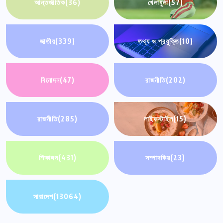
আন্তর্জাতিক
(36)
খেলাধুলা
(57)
জাতীয়
(339)
তথ্য ও প্রযুক্তি
(10)
বিনোদন
(47)
রাজনীতি
(202)
রাজনীতি
(285)
লাইফস্টাইল
(15)
শিক্ষাঙ্গন
(431)
সম্পাদকিয়
(23)
সারাদেশ
(13064)