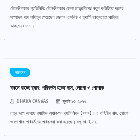
মৌলভীবাজার প্রতিনিধি: মৌলভীবাজার জেলা ছাত্রলীগের নতুন কমিটিতে প্রচার
সম্পাদক পদে দায়িত্ব পেয়েছেন জেলার একনিষ্ঠ ও ত্যাগী ছাত্রনেতা সাব্বির
আহমেদ সামাদ।
সারাদেশ
বদলে যাচ্ছে র‌্যাব: পরিবর্তন হচ্ছে নাম, লোগো ও পোশাক
DHAKA CANVAS
জুলাই ১৩, ২০২২
নতুন রূপে আসছে র‌্যাপিড অ্যাকশন ব্যাটালিয়ন (র‌্যাব)। এ বাহিনীর নাম, লোগো
ও পোশাক পরিবর্তনের পরিকল্পনা করা হয়েছে। শুধু তা-ই নয়,