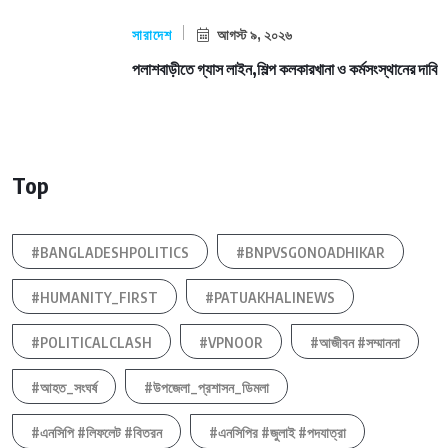
সারাদেশ
আগস্ট ৯, ২০২৬
পলাশবাড়ীতে গ্যাস লাইন,শিল্প কলকারখানা ও কর্মসংস্থানের দাবি
Top
#BANGLADESHPOLITICS
#BNPVSGONOADHIKAR
#HUMANITY_FIRST
#PATUAKHALINEWS
#POLITICALCLASH
#VPNOOR
#আজীবন #সম্মাননা
#আহত_সংঘর্ষ
#উপজেলা_প্রশাসন_ডিমলা
#এনসিপি #লিফলেট #বিতরন
#এনসিপির #জুলাই #পদযাত্রা