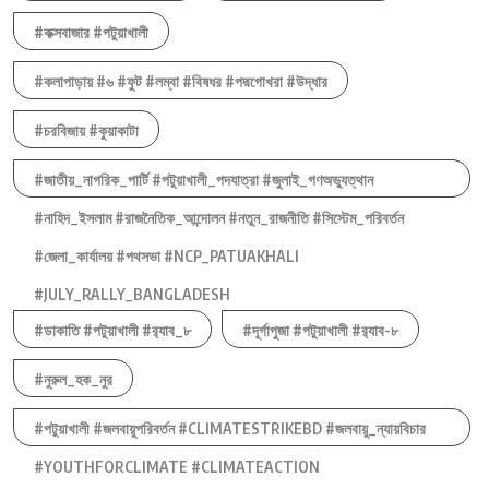
#কক্সবাজার #পটুয়াখালী
#কলাপাড়ায় #৬ #ফুট #লম্বা #বিষধর #পদ্মগোখরা #উদ্ধার
#চরবিজায় #কুয়াকাটা
#জাতীয়_নাগরিক_পার্টি #পটুয়াখালী_পদযাত্রা #জুলাই_গণঅভ্যুত্থান
#নাহিদ_ইসলাম #রাজনৈতিক_আন্দোলন #নতুন_রাজনীতি #সিস্টেম_পরিবর্তন
#জেলা_কার্যালয় #পথসভা #NCP_PATUAKHALI
#JULY_RALLY_BANGLADESH
#ডাকাতি #পটুয়াখালী #র‍্যাব_৮
#দূর্গাপুজা #পটুয়াখালী #র‍্যাব-৮
#নুরুল_হক_নুর
#পটুয়াখালী #জলবায়ুপরিবর্তন #CLIMATESTRIKEBD #জলবায়ু_ন্যায়বিচার
#YOUTHFORCLIMATE #CLIMATEACTION