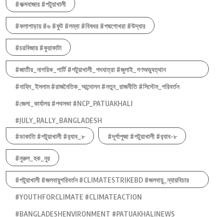
#কক্সবাজার #পটুয়াখালী
#কলাপাড়ায় #৬ #ফুট #লম্বা #বিষধর #পদ্মগোখরা #উদ্ধার
#চরবিজায় #কুয়াকাটা
#জাতীয়_নাগরিক_পার্টি #পটুয়াখালী_পদযাত্রা #জুলাই_গণঅভ্যুত্থান
#নাহিদ_ইসলাম #রাজনৈতিক_আন্দোলন #নতুন_রাজনীতি #সিস্টেম_পরিবর্তন
#জেলা_কার্যালয় #পথসভা #NCP_PATUAKHALI
#JULY_RALLY_BANGLADESH
#ডাকাতি #পটুয়াখালী #র‍্যাব_৮
#দূর্গাপুজা #পটুয়াখালী #র‍্যাব-৮
#নুরুল_হক_নুর
#পটুয়াখালী #জলবায়ুপরিবর্তন #CLIMATESTRIKEBD #জলবায়ু_ন্যায়বিচার
#YOUTHFORCLIMATE #CLIMATEACTION
#BANGLADESHENVIRONMENT #PATUAKHALINEWS