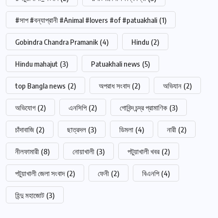
#সাপ #বন্যাপ্রানী #Animal #lovers #of #patuakhali
(1)
Gobindra Chandra Pramanik
(4)
Hindu
(2)
Hindu mahajut
(3)
Patuakhali news
(5)
top Bangla news
(2)
অপরাধ সংবাদ
(2)
অভিযান
(2)
অভিযোগ
(2)
এনসিপি
(2)
গোবিন্দ চন্দ্র প্রামাণিক
(3)
চাঁদাবাজি
(2)
ছাত্রদল
(3)
ডিমলা
(4)
নারী
(2)
নীলফামারী
(8)
নোয়াখালী
(3)
পটুয়াখালী খবর
(2)
পটুয়াখালী জেলা সংবাদ
(2)
ফেনী
(2)
বিএনপি
(4)
হিন্দু মহাজোট
(3)