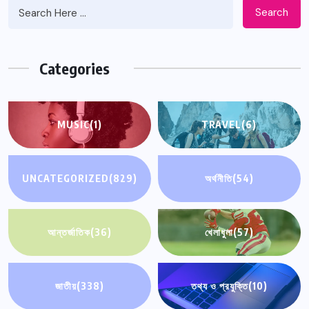
Search
Categories
MUSIC
(1)
TRAVEL
(6)
UNCATEGORIZED
(829)
অর্থনীতি
(54)
আন্তর্জাতিক
(36)
খেলাধুলা
(57)
জাতীয়
(338)
তথ্য ও প্রযুক্তি
(10)