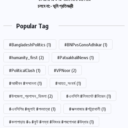
চলবে না:- ভূমি প্রতিমন্ত্রী
Popular Tag
#BangladeshPolitics
(1)
#BNPvsGonoAdhikar
(1)
#humanity_first
(2)
#PatuakhaliNews
(1)
#PoliticalClash
(1)
#VPNoor
(2)
#আজীবন #সম্মাননা
(1)
#আহত_সংঘর্ষ
(1)
#উপজেলা_প্রশাসন_ডিমলা
(2)
#এনসিপি #লিফলেট #বিতরন
(1)
#এনসিপির #জুলাই #পদযাত্রা
(1)
#কক্সবাজার #পটুয়াখালী
(1)
#কলাপাড়ায় #৬ #ফুট #লম্বা #বিষধর #পদ্মগোখরা #উদ্ধার
(1)