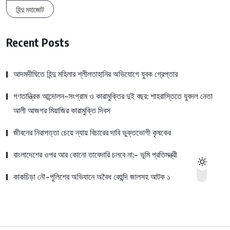
হিন্দু মহাজোট
Recent Posts
আদমদীঘিতে হিন্দু মহিলার শ্লীলতাহানির অভিযোগে যুবক গ্রেপ্তার
গণতান্ত্রিক আন্দোলন-সংগ্রাম ও কারামুক্তির দুই বছর: শাহরাস্তিতে যুবদল নেতা
আলী আজগর মিয়াজির কারামুক্তি দিবস
জীবনের নিরাপত্তা চেয়ে ন্যায় বিচারের দাবি ভুক্তভোগী কৃষকের
বাংলাদেশের ওপর আর কোনো তাবেদারি চলবে না:- ভূমি প্রতিমন্ত্রী
কাকচিড়া নৌ-পুলিশের অভিযানে অবৈধ বেহুন্দি জালসহ আটক ১