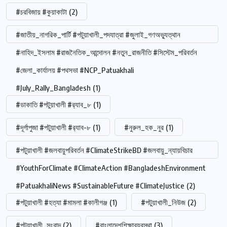
#চরবিজায় #কুয়াকাটা
(2)
#জাতীয়_নাগরিক_পার্টি #পটুয়াখালী_পদযাত্রা #জুলাই_গণঅভ্যুত্থান
#নাহিদ_ইসলাম #রাজনৈতিক_আন্দোলন #নতুন_রাজনীতি #সিস্টেম_পরিবর্তন
#জেলা_কার্যালয় #পথসভা #NCP_Patuakhali
#July_Rally_Bangladesh
(1)
#ডাকাতি #পটুয়াখালী #র‍্যাব_৮
(1)
#দূর্গাপুজা #পটুয়াখালী #র‍্যাব-৮
(1)
#নুরুল_হক_নুর
(1)
#পটুয়াখালী #জলবায়ুপরিবর্তন #ClimateStrikeBD #জলবায়ু_ন্যায়বিচার
#YouthForClimate #ClimateAction #BangladeshEnvironment
#PatuakhaliNews #SustainableFuture #ClimateJustice
(2)
#পটুয়াখালী #হত্যা #মামলা #কালীগঞ্জ
(1)
#পটুয়াখালী_নিউজ
(2)
#পটুয়াখালী_সংবাদ
(2)
#বাংলাদেশশিক্ষাব্যবস্থা
(3)