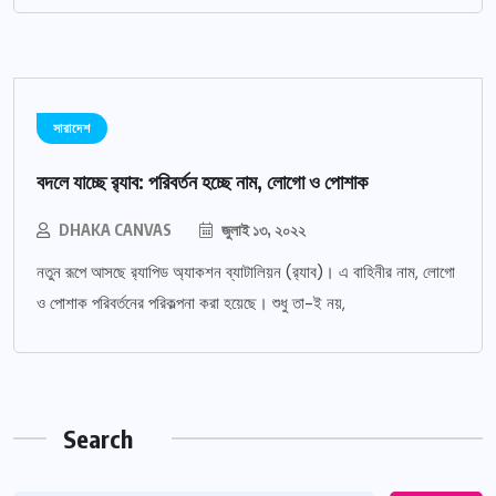
সারাদেশ
বদলে যাচ্ছে র‌্যাব: পরিবর্তন হচ্ছে নাম, লোগো ও পোশাক
DHAKA CANVAS
জুলাই ১৩, ২০২২
নতুন রূপে আসছে র‌্যাপিড অ্যাকশন ব্যাটালিয়ন (র‌্যাব)। এ বাহিনীর নাম, লোগো
ও পোশাক পরিবর্তনের পরিকল্পনা করা হয়েছে। শুধু তা-ই নয়,
Search