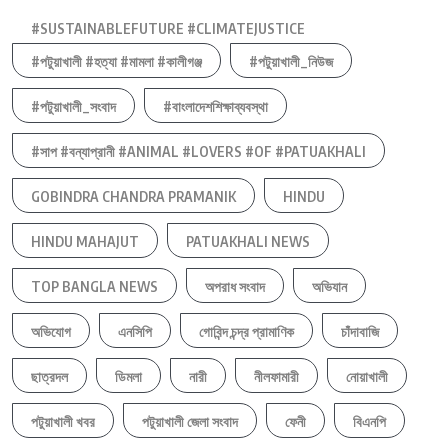
#SUSTAINABLEFUTURE #CLIMATEJUSTICE
#পটুয়াখালী #হত্যা #মামলা #কালীগঞ্জ
#পটুয়াখালী_নিউজ
#পটুয়াখালী_সংবাদ
#বাংলাদেশশিক্ষাব্যবস্থা
#সাপ #বন্যাপ্রানী #ANIMAL #LOVERS #OF #PATUAKHALI
GOBINDRA CHANDRA PRAMANIK
HINDU
HINDU MAHAJUT
PATUAKHALI NEWS
TOP BANGLA NEWS
অপরাধ সংবাদ
অভিযান
অভিযোগ
এনসিপি
গোবিন্দ চন্দ্র প্রামাণিক
চাঁদাবাজি
ছাত্রদল
ডিমলা
নারী
নীলফামারী
নোয়াখালী
পটুয়াখালী খবর
পটুয়াখালী জেলা সংবাদ
ফেনী
বিএনপি