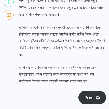
পশ্চিম সুন্দরবন সাতক্ষীরারেঞ্জের আওতায় শ্যামনগর উপজেলার গাবুরা
ইউপির চকবারা গ্রাম থেকে বৃহস্পতিবার দুপুরে এক অভিযানে তিন কেজি
হরিণের মাংস উদ্ধার করা হয়েছে।
বনবিভাগ বুড়িগোয়ালিনী স্টেশন কর্মকর্তা সুত্রে প্রকাশ গোপন সংবাদের
ভিত্তিতে গাবুরার চকবারা গ্রামের ইয়াসিন গাজীর বাড়ীর ফ্রিজ থেকে
বনবিভাগ বুড়িগোয়ালিনী ষ্টেশন কর্মকর্তা জিয়াউর রহমানের নেতৃত্বে সিএমসি
কমিটি ও সিপিজির সদস্যগণের উপস্থিতিতে তিন কেজি মাংস উদ্ধার করা
হয়।
জানা যায় অভিযান পরিচালনাকালে কাউকে আটক করা সম্ভব হয়নি।
বুড়িগোয়লিনী ষ্টেশন কর্মকর্তা বলেন উদ্ধারকৃত মাংসগুলি উর্দ্ধতন
কর্তৃপক্ষের নির্দেশে আইন অনুযায়ী ব্যবস্থা গ্রহণ করা হবে।
Print 🖨