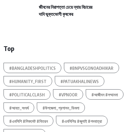
জীবনের নিরাপত্তা চেয়ে ন্যায় বিচারের
দাবি ভুক্তভোগী কৃষকের
Top
#BANGLADESHPOLITICS
#BNPVSGONOADHIKAR
#HUMANITY_FIRST
#PATUAKHALINEWS
#POLITICALCLASH
#VPNOOR
#আজীবন #সম্মাননা
#আহত_সংঘর্ষ
#উপজেলা_প্রশাসন_ডিমলা
#এনসিপি #লিফলেট #বিতরন
#এনসিপির #জুলাই #পদযাত্রা