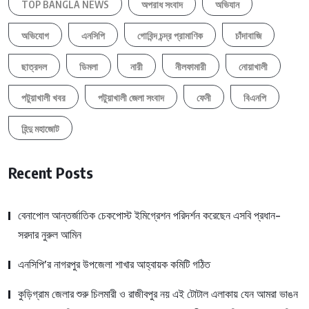
TOP BANGLA NEWS
অপরাধ সংবাদ
অভিযান
অভিযোগ
এনসিপি
গোবিন্দ চন্দ্র প্রামাণিক
চাঁদাবাজি
ছাত্রদল
ডিমলা
নারী
নীলফামারী
নোয়াখালী
পটুয়াখালী খবর
পটুয়াখালী জেলা সংবাদ
ফেনী
বিএনপি
হিন্দু মহাজোট
Recent Posts
বেনাপোল আন্তর্জাতিক চেকপোস্ট ইমিগ্রেশন পরিদর্শন করেছেন এসবি প্রধান-
সরদার নুরুল আমিন
এনসিপি’র নাগরপুর উপজেলা শাখার আহ্বায়ক কমিটি গঠিত
কুড়িগ্রাম জেলার শুরু চিলমারী ও রাজীবপুর নয় এই টোটাল এলাকায় যেন আমরা ভাঙন