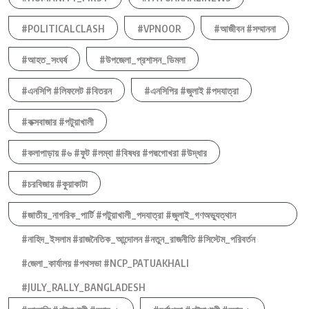
#POLITICALCLASH
#VPNOOR
#আজীবন #সম্মাননা
#আহত_সংঘর্ষ
#উপজেলা_প্রশাসন_ডিমলা
#এনসিপি #লিফলেট #বিতরন
#এনসিপির #জুলাই #পদযাত্রা
#কক্সবাজার #পটুয়াখালী
#কলাপাড়ায় #৬ #ফুট #লম্বা #বিষধর #পদ্মগোখরা #উদ্ধার
#চরবিজায় #কুয়াকাটা
#জাতীয়_নাগরিক_পার্টি #পটুয়াখালী_পদযাত্রা #জুলাই_গণঅভ্যুত্থান
#নাহিদ_ইসলাম #রাজনৈতিক_আন্দোলন #নতুন_রাজনীতি #সিস্টেম_পরিবর্তন
#জেলা_কার্যালয় #পথসভা #NCP_PATUAKHALI
#JULY_RALLY_BANGLADESH