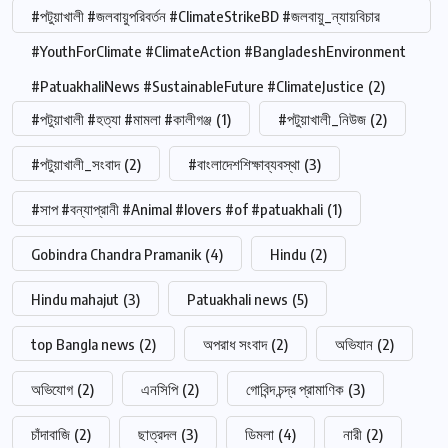
#পটুয়াখালী #জলবায়ুপরিবর্তন #ClimateStrikeBD #জলবায়ু_ন্যায়বিচার
#YouthForClimate #ClimateAction #BangladeshEnvironment
#PatuakhaliNews #SustainableFuture #ClimateJustice
(2)
#পটুয়াখালী #হত্যা #মামলা #কালীগঞ্জ
(1)
#পটুয়াখালী_নিউজ
(2)
#পটুয়াখালী_সংবাদ
(2)
#বাংলাদেশশিক্ষাব্যবস্থা
(3)
#সাপ #বন্যাপ্রানী #Animal #lovers #of #patuakhali
(1)
Gobindra Chandra Pramanik
(4)
Hindu
(2)
Hindu mahajut
(3)
Patuakhali news
(5)
top Bangla news
(2)
অপরাধ সংবাদ
(2)
অভিযান
(2)
অভিযোগ
(2)
এনসিপি
(2)
গোবিন্দ চন্দ্র প্রামাণিক
(3)
চাঁদাবাজি
(2)
ছাত্রদল
(3)
ডিমলা
(4)
নারী
(2)