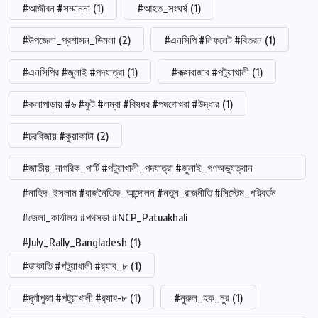
#আজীবন #সম্মাননা
(1)
#আহত_সংঘর্ষ
(1)
#উপজেলা_প্রশাসন_ডিমলা
(2)
#এনসিপি #লিফলেট #বিতরন
(1)
#এনসিপির #জুলাই #পদযাত্রা
(1)
#কক্সবাজার #পটুয়াখালী
(1)
#কলাপাড়ায় #৬ #ফুট #লম্বা #বিষধর #পদ্মগোখরা #উদ্ধার
(1)
#চরবিজায় #কুয়াকাটা
(2)
#জাতীয়_নাগরিক_পার্টি #পটুয়াখালী_পদযাত্রা #জুলাই_গণঅভ্যুত্থান
#নাহিদ_ইসলাম #রাজনৈতিক_আন্দোলন #নতুন_রাজনীতি #সিস্টেম_পরিবর্তন
#জেলা_কার্যালয় #পথসভা #NCP_Patuakhali
#July_Rally_Bangladesh
(1)
#ডাকাতি #পটুয়াখালী #র‍্যাব_৮
(1)
#দূর্গাপুজা #পটুয়াখালী #র‍্যাব-৮
(1)
#নুরুল_হক_নুর
(1)