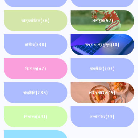
আন্তর্জাতিক
(36)
খেলাধুলা
(57)
জাতীয়
(338)
তথ্য ও প্রযুক্তি
(10)
বিনোদন
(47)
রাজনীতি
(202)
রাজনীতি
(285)
লাইফস্টাইল
(15)
শিক্ষাঙ্গন
(431)
সম্পাদকিয়
(23)