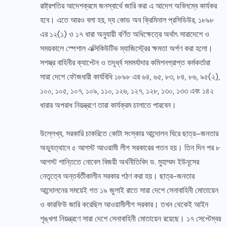
রাষ্ট্রপতির আদেশক্রমে জনস্বার্থে জারি করা এ আদেশ অবিলম্বে কার্যকর
হবে। এতে আরও বলা হয়, দ্য কোড অব ক্রিমিনাল প্রসিডিউর, ১৮৯৮
এর ১২(১) ও ১৭ ধারা অনুযায়ী বর্ণিত অধিক্ষেত্রে অর্থাৎ সারাদেশে ও
সময়কালে স্পেশাল এক্সিকিউটিভ ম্যাজিস্ট্রের ক্ষমতা অর্পণ করা হলো।
সশস্ত্র বাহিনীর ক্যাপ্টেন ও তদূর্ধ্ব সমমর্যাদার কমিশনপ্রাপ্ত কর্মকর্তারা
সারা দেশে ফৌজধারী কার্যবিধি ১৮৯৮ এর ৬৪, ৬৫, ৮৩, ৮৪, ৮৬, ৯৫(২),
১০০, ১০৫, ১০৭, ১০৯, ১১০, ১২৬, ১২৭, ১২৮, ১৩০, ১৩৩ এবং ১৪২
ধারার অপরাধ নিয়ন্ত্রণে তারা কার্যক্রম চালাতে পারবেন।
উল্লেখ্য, সরকারি চাকরিতে কোটা সংস্কার আন্দোলন ঘিরে ছাত্র–জনতার
অভ্যুত্থানে ৫ আগস্ট আওয়ামী লীগ সরকারের পতন হয়। তিন দিন পর ৮
আগস্ট শান্তিতে নোবেল বিজয়ী অর্থনীতিবিদ ড. মুহাম্মদ ইউনূসের
নেতৃত্বে অন্তর্বর্তীকালীন সরকার গঠণ করা হয়। ছাত্র-জনতার
আন্দোলনের সময়েই গত ১৯ জুলাই রাতে সারা দেশে সেনাবাহিনী মোতায়েন
ও কারফিউ জারি করেছিল আওয়ামীলীগ সরকার। তখন থেকেই আইন
শৃঙ্খলা নিয়ন্ত্রণে সারা দেশে সেনাবাহিনী মোতায়েন রয়েছে। ১৭ সেপ্টেম্বর