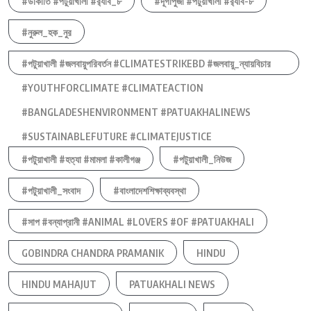
#ডাকাতি #পটুয়াখালী #র‍্যাব_৮
#দূর্গাপুজা #পটুয়াখালী #র‍্যাব-৮
#নুরুল_হক_নুর
#পটুয়াখালী #জলবায়ুপরিবর্তন #CLIMATESTRIKEBD #জলবায়ু_ন্যায়বিচার
#YOUTHFORCLIMATE #CLIMATEACTION
#BANGLADESHENVIRONMENT #PATUAKHALINEWS
#SUSTAINABLEFUTURE #CLIMATEJUSTICE
#পটুয়াখালী #হত্যা #মামলা #কালীগঞ্জ
#পটুয়াখালী_নিউজ
#পটুয়াখালী_সংবাদ
#বাংলাদেশশিক্ষাব্যবস্থা
#সাপ #বন্যাপ্রানী #ANIMAL #LOVERS #OF #PATUAKHALI
GOBINDRA CHANDRA PRAMANIK
HINDU
HINDU MAHAJUT
PATUAKHALI NEWS