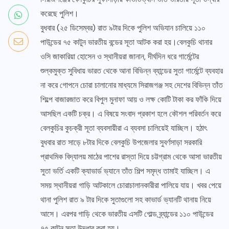
করেছে পুলিশ।
বুধবার (২৫ ডিসেম্বর) রাত ৯টার দিকে পুলিশ অভিযান চালিয়ে ১১০
পাউন্ডের ৭৫ কাটুন ভারতীয় বন্ডের সূতা আটক করা হয়।বেলকুচি থানার
ওসি জাকারিয়া হোসেন ও স্থানীয়রা জানান, দীর্ঘদিন ধরে গার্মেন্টের
শুল্কমুক্ত সুবিধায় ভারত থেকে আনা বিভিন্ন ব্যান্ডের সুতা গার্মেন্টে ব্যবহার
না করে গোপনে চোরা চালানোর মাধ্যমে সিরাজগঞ্জ সহ দেশের বিভিন্ন তাঁত
শিল্পে বাজারজাত করে বিপুল মুনাফা আয় ও লক্ষ কোটি টাকা কর ফাঁকি দিয়ে
আসছিল একটি চক্র। এ বিষয়ে সংবাদ প্রকাশ হলে কৌশল পরিবর্তন করে
বেলকুচির কুচক্রী সূতা ব্যবসায়ীরা এ ব্যবসা চালিয়েই যাচ্ছিল। হঠাৎ
বুধবার রাত সাড়ে ৮টার দিকে বেলকুচি উপজেলার সুবর্ণসাড়া সরকারি
প্রাথমিক বিদ্যালয় মাঠের পাশের রাস্তা দিয়ে চট্টগ্রাম থেকে আসা ভারতীয়
সুতা ভর্তি একটি ক্যাভার্ড ভ্যানে তাঁত শিল্প সমৃদ্ধ তামাই যাচ্ছিল। এ
সময় স্থানীয়রা গাড়ি আটকালে চোরাচালানকারীরা পালিয়ে যায়। খবর পেয়ে
থানা পুলিশ রাত ৯ টার দিকে সুতাগুলো সহ কাভার্ড ভ্যানটি থানায় নিয়ে
আসে। এরপর গাড়ি থেকে ভারতীয় এসটি গোল্ড ব্র্যান্ডের ১১০ পাউন্ডের
৭৫ কাটুন সুতা উদ্ধার করা হয়।