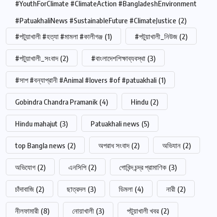
#YouthForClimate #ClimateAction #BangladeshEnvironment
#PatuakhaliNews #SustainableFuture #ClimateJustice
(2)
#পটুয়াখালী #হত্যা #মামলা #কালীগঞ্জ
(1)
#পটুয়াখালী_নিউজ
(2)
#পটুয়াখালী_সংবাদ
(2)
#বাংলাদেশশিক্ষাব্যবস্থা
(3)
#সাপ #বন্যাপ্রানী #Animal #lovers #of #patuakhali
(1)
Gobindra Chandra Pramanik
(4)
Hindu
(2)
Hindu mahajut
(3)
Patuakhali news
(5)
top Bangla news
(2)
অপরাধ সংবাদ
(2)
অভিযান
(2)
অভিযোগ
(2)
এনসিপি
(2)
গোবিন্দ চন্দ্র প্রামাণিক
(3)
চাঁদাবাজি
(2)
ছাত্রদল
(3)
ডিমলা
(4)
নারী
(2)
নীলফামারী
(8)
নোয়াখালী
(3)
পটুয়াখালী খবর
(2)