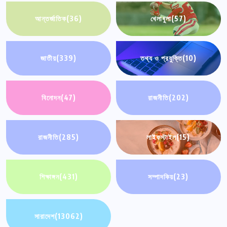
আন্তর্জাতিক
(36)
খেলাধুলা
(57)
জাতীয়
(339)
তথ্য ও প্রযুক্তি
(10)
বিনোদন
(47)
রাজনীতি
(202)
রাজনীতি
(285)
লাইফস্টাইল
(15)
শিক্ষাঙ্গন
(431)
সম্পাদকিয়
(23)
সারাদেশ
(13062)