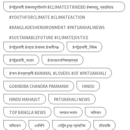
#পটুয়াখালী #জলবায়ুপরিবর্তন #CLIMATESTRIKEBD #জলবায়ু_ন্যায়বিচার
#YOUTHFORCLIMATE #CLIMATEACTION
#BANGLADESHENVIRONMENT #PATUAKHALINEWS
#SUSTAINABLEFUTURE #CLIMATEJUSTICE
#পটুয়াখালী #হত্যা #মামলা #কালীগঞ্জ
#পটুয়াখালী_নিউজ
#পটুয়াখালী_সংবাদ
#বাংলাদেশশিক্ষাব্যবস্থা
#সাপ #বন্যাপ্রানী #ANIMAL #LOVERS #OF #PATUAKHALI
GOBINDRA CHANDRA PRAMANIK
HINDU
HINDU MAHAJUT
PATUAKHALI NEWS
TOP BANGLA NEWS
অপরাধ সংবাদ
অভিযান
অভিযোগ
এনসিপি
গোবিন্দ চন্দ্র প্রামাণিক
চাঁদাবাজি