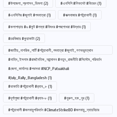
#উপজেলা_প্রশাসন_ডিমলা
(2)
#এনসিপি #লিফলেট #বিতরন
(1)
#এনসিপির #জুলাই #পদযাত্রা
(1)
#কক্সবাজার #পটুয়াখালী
(1)
#কলাপাড়ায় #৬ #ফুট #লম্বা #বিষধর #পদ্মগোখরা #উদ্ধার
(1)
#চরবিজায় #কুয়াকাটা
(2)
#জাতীয়_নাগরিক_পার্টি #পটুয়াখালী_পদযাত্রা #জুলাই_গণঅভ্যুত্থান
#নাহিদ_ইসলাম #রাজনৈতিক_আন্দোলন #নতুন_রাজনীতি #সিস্টেম_পরিবর্তন
#জেলা_কার্যালয় #পথসভা #NCP_Patuakhali
#July_Rally_Bangladesh
(1)
#ডাকাতি #পটুয়াখালী #র‍্যাব_৮
(1)
#দূর্গাপুজা #পটুয়াখালী #র‍্যাব-৮
(1)
#নুরুল_হক_নুর
(1)
#পটুয়াখালী #জলবায়ুপরিবর্তন #ClimateStrikeBD #জলবায়ু_ন্যায়বিচার