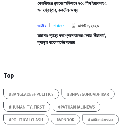
কেরানীগঞ্জে র‍্যাবের অভিযানে ৭৩০ পিস ইয়াবাসহ ২
জন গ্রেপ্তার, ককটেল-অস্ত্র
জাতীয়
সারাদেশ
আগস্ট ৮, ২০২৬
তারাগঞ্জ স্বাস্থ্য কমপ্লেক্সে রাতের সেবায় ‘নীরবতা’,
ক্যানুলা হাতে নার্সের দরজায়
Top
#BANGLADESHPOLITICS
#BNPVSGONOADHIKAR
#HUMANITY_FIRST
#PATUAKHALINEWS
#POLITICALCLASH
#VPNOOR
#আজীবন #সম্মাননা