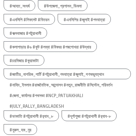
#আহত_সংঘর্ষ
#উপজেলা_প্রশাসন_ডিমলা
#এনসিপি #লিফলেট #বিতরন
#এনসিপির #জুলাই #পদযাত্রা
#কক্সবাজার #পটুয়াখালী
#কলাপাড়ায় #৬ #ফুট #লম্বা #বিষধর #পদ্মগোখরা #উদ্ধার
#চরবিজায় #কুয়াকাটা
#জাতীয়_নাগরিক_পার্টি #পটুয়াখালী_পদযাত্রা #জুলাই_গণঅভ্যুত্থান
#নাহিদ_ইসলাম #রাজনৈতিক_আন্দোলন #নতুন_রাজনীতি #সিস্টেম_পরিবর্তন
#জেলা_কার্যালয় #পথসভা #NCP_PATUAKHALI
#JULY_RALLY_BANGLADESH
#ডাকাতি #পটুয়াখালী #র‍্যাব_৮
#দূর্গাপুজা #পটুয়াখালী #র‍্যাব-৮
#নুরুল_হক_নুর