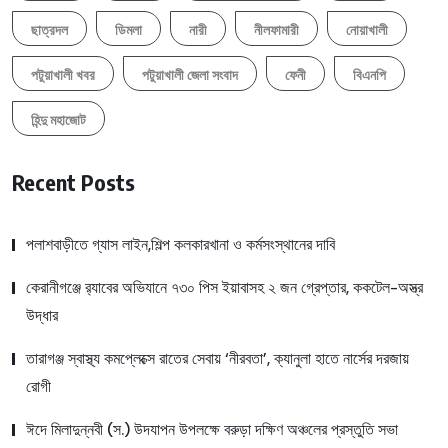
ছাত্রদল
ডিমলা
নারী
নীলফামারী
নোয়াখালী
পটুয়াখালী খবর
পটুয়াখালী জেলা সংবাদ
ফেনী
বিএনপি
হিন্দু মহাজোট
Recent Posts
পলাশবাড়ীতে গ্যাস লাইন,শিল্প কলকারখানা ও কর্মসংস্থানের দাবি
কেরানীগঞ্জে র‍্যাবের অভিযানে ৭৩০ পিস ইয়াবাসহ ২ জন গ্রেপ্তার, ককটেল-অস্ত্র
উদ্ধার
তারাগঞ্জ স্বাস্থ্য কমপ্লেক্সে রাতের সেবায় ‘নীরবতা’, ক্যানুলা হাতে নার্সের দরজায়
রোগী
ঈদে মিলাদুন্নবী (স.) উদযাপন উপলক্ষে বরুড়া দক্ষিণ অঞ্চলের প্রস্তুতি সভা