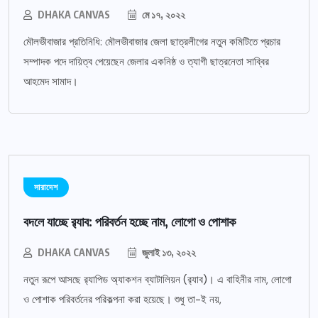
DHAKA CANVAS
মে ১৭, ২০২২
মৌলভীবাজার প্রতিনিধি: মৌলভীবাজার জেলা ছাত্রলীগের নতুন কমিটিতে প্রচার
সম্পাদক পদে দায়িত্ব পেয়েছেন জেলার একনিষ্ঠ ও ত্যাগী ছাত্রনেতা সাব্বির
আহমেদ সামাদ।
সারাদেশ
বদলে যাচ্ছে র‌্যাব: পরিবর্তন হচ্ছে নাম, লোগো ও পোশাক
DHAKA CANVAS
জুলাই ১৩, ২০২২
নতুন রূপে আসছে র‌্যাপিড অ্যাকশন ব্যাটালিয়ন (র‌্যাব)। এ বাহিনীর নাম, লোগো
ও পোশাক পরিবর্তনের পরিকল্পনা করা হয়েছে। শুধু তা-ই নয়,