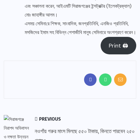
এবং সঞ্চালনা করেন, আইএমটি সিরাজগঞ্জের ইন্সট্রাক্টর (ইলেকট্রক্যাল)
মোঃ জাহাঙ্গীর আলম।
এসময় সে‌মিনা‌রে শিক্ষক, সাংবাদিক, জনপ্রতিনিধি, এনজিও প্রতিনিধি,
মসজিদের ইমাম সহ বিভিন্ন পেশাজীবি মানুষ সেমিনারে অংশগ্রহণ করেন।
Print 🖨
PREVIOUS
নওগাঁয় গরুর মাংস মিলছে ৫৫০ টাকায়, কিনতে পারবেন ২৫০