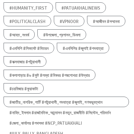
#HUMANITY_FIRST
#PATUAKHALINEWS
#POLITICALCLASH
#VPNOOR
#আজীবন #সম্মাননা
#আহত_সংঘর্ষ
#উপজেলা_প্রশাসন_ডিমলা
#এনসিপি #লিফলেট #বিতরন
#এনসিপির #জুলাই #পদযাত্রা
#কক্সবাজার #পটুয়াখালী
#কলাপাড়ায় #৬ #ফুট #লম্বা #বিষধর #পদ্মগোখরা #উদ্ধার
#চরবিজায় #কুয়াকাটা
#জাতীয়_নাগরিক_পার্টি #পটুয়াখালী_পদযাত্রা #জুলাই_গণঅভ্যুত্থান
#নাহিদ_ইসলাম #রাজনৈতিক_আন্দোলন #নতুন_রাজনীতি #সিস্টেম_পরিবর্তন
#জেলা_কার্যালয় #পথসভা #NCP_PATUAKHALI
#JULY_RALLY_BANGLADESH