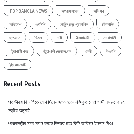
TOP BANGLA NEWS
অপরাধ সংবাদ
অভিযান
অভিযোগ
এনসিপি
গোবিন্দ চন্দ্র প্রামাণিক
চাঁদাবাজি
ছাত্রদল
ডিমলা
নারী
নীলফামারী
নোয়াখালী
পটুয়াখালী খবর
পটুয়াখালী জেলা সংবাদ
ফেনী
বিএনপি
হিন্দু মহাজোট
Recent Posts
সাতক্ষীরায় বিএনপিতে যোগ দিলেন জামায়াতের বহিষ্কৃত নেতা গাজী নজরুলের ১২
সক্রীয় অনুসারী
প্রধানমন্ত্রীর সফর সফল করতে দিনরাত মাঠে ডিসি জাহিদুল ইসলাম মিঞা