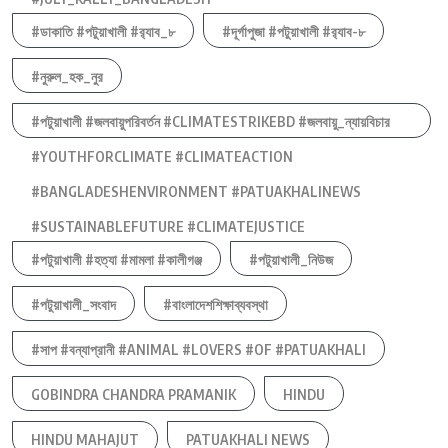
#ডাকাতি #পটুয়াখালী #র‍্যাব_৮
#দূর্গাপুজা #পটুয়াখালী #র‍্যাব-৮
#নুরুল_হক_নুর
#পটুয়াখালী #জলবায়ুপরিবর্তন #CLIMATESTRIKEBD #জলবায়ু_ন্যায়বিচার
#YOUTHFORCLIMATE #CLIMATEACTION
#BANGLADESHENVIRONMENT #PATUAKHALINEWS
#SUSTAINABLEFUTURE #CLIMATEJUSTICE
#পটুয়াখালী #হত্যা #মামলা #কালীগঞ্জ
#পটুয়াখালী_নিউজ
#পটুয়াখালী_সংবাদ
#বাংলাদেশশিক্ষাব্যবস্থা
#সাপ #বন্যাপ্রানী #ANIMAL #LOVERS #OF #PATUAKHALI
GOBINDRA CHANDRA PRAMANIK
HINDU
HINDU MAHAJUT
PATUAKHALI NEWS