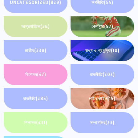
UNCATEGORIZED
(829)
অর্থনীতি
(54)
আন্তর্জাতিক
(36)
খেলাধুলা
(57)
জাতীয়
(338)
তথ্য ও প্রযুক্তি
(10)
বিনোদন
(47)
রাজনীতি
(202)
রাজনীতি
(285)
লাইফস্টাইল
(15)
শিক্ষাঙ্গন
(431)
সম্পাদকিয়
(23)