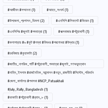
#আজীবন #সম্মাননা
(1)
#আহত_সংঘর্ষ
(1)
#উপজেলা_প্রশাসন_ডিমলা
(2)
#এনসিপি #লিফলেট #বিতরন
(1)
#এনসিপির #জুলাই #পদযাত্রা
(1)
#কক্সবাজার #পটুয়াখালী
(1)
#কলাপাড়ায় #৬ #ফুট #লম্বা #বিষধর #পদ্মগোখরা #উদ্ধার
(1)
#চরবিজায় #কুয়াকাটা
(2)
#জাতীয়_নাগরিক_পার্টি #পটুয়াখালী_পদযাত্রা #জুলাই_গণঅভ্যুত্থান
#নাহিদ_ইসলাম #রাজনৈতিক_আন্দোলন #নতুন_রাজনীতি #সিস্টেম_পরিবর্তন
#জেলা_কার্যালয় #পথসভা #NCP_Patuakhali
#July_Rally_Bangladesh
(1)
#ডাকাতি #পটুয়াখালী #র‍্যাব_৮
(1)