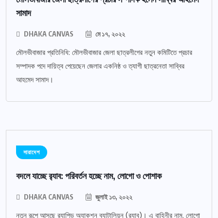
সামাদ
DHAKA CANVAS
মে ১৭, ২০২২
মৌলভীবাজার প্রতিনিধি: মৌলভীবাজার জেলা ছাত্রলীগের নতুন কমিটিতে প্রচার
সম্পাদক পদে দায়িত্ব পেয়েছেন জেলার একনিষ্ঠ ও ত্যাগী ছাত্রনেতা সাব্বির
আহমেদ সামাদ।
সারাদেশ
বদলে যাচ্ছে র‌্যাব: পরিবর্তন হচ্ছে নাম, লোগো ও পোশাক
DHAKA CANVAS
জুলাই ১৩, ২০২২
নতুন রূপে আসছে র‌্যাপিড অ্যাকশন ব্যাটালিয়ন (র‌্যাব)। এ বাহিনীর নাম, লোগো