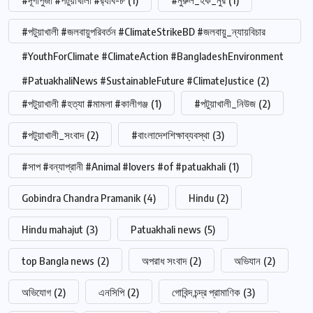
#দূর্গাপুজা #পটুয়াখালী #র‍্যাব-৮
(1)
#নুরুল_হক_নুর
(1)
#পটুয়াখালী #জলবায়ুপরিবর্তন #ClimateStrikeBD #জলবায়ু_ন্যায়বিচার
#YouthForClimate #ClimateAction #BangladeshEnvironment
#PatuakhaliNews #SustainableFuture #ClimateJustice
(2)
#পটুয়াখালী #হত্যা #মামলা #কালীগঞ্জ
(1)
#পটুয়াখালী_নিউজ
(2)
#পটুয়াখালী_সংবাদ
(2)
#বাংলাদেশশিক্ষাব্যবস্থা
(3)
#সাপ #বন্যাপ্রানী #Animal #lovers #of #patuakhali
(1)
Gobindra Chandra Pramanik
(4)
Hindu
(2)
Hindu mahajut
(3)
Patuakhali news
(5)
top Bangla news
(2)
অপরাধ সংবাদ
(2)
অভিযান
(2)
অভিযোগ
(2)
এনসিপি
(2)
গোবিন্দ চন্দ্র প্রামাণিক
(3)