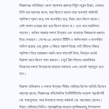
সিরাজগঞ্জ অতিরিক্ত জেলা প্রশাসক রাজস্ব লিটুস লরেন্স চিরান, এসময়ে
তিনি তার বক্তব্য বলেন, যারা বিদেশে যাবেন তারা অবশ্যই কারিগরি
প্রশিক্ষণ গ্রহণ করে, দক্ষ জনশক্তি হয়ে, নিয়ম মেনে বিদেশ যাবেন।
কেউ দালাল চক্রের হাত ধরে বিদেশ যাবেন না। এতে করে মহাবিপদে
পড়বেন। বর্তমান সরকার দক্ষতা উন্নয়ন এবং অন্যান্য বিষয়গুলো গুরুত্ব
দিয়ে দেখছেন। দেশের ৬৪ জেলাতে টিটিসি ও কর্মসংস্থান ও জনশক্তি
অফিস রয়েছে এবং ব্র্যাক এ বিষয়ে পরামর্শ দিচ্ছে তাই বিভিন্ন বিষয়ে
প্রশিক্ষণ নিয়ে ভাষাজ্ঞান অর্জন করে পাসপোর্ট ভিসা, নিবন্ধন করেই
নিরাপদ ভাবে বিদেশ গমন করবেন। চতুর্থ শিল্প বিপ্লব মোকাবিলায়
নিজেদের দক্ষতা উন্নয়নের মাধ্যমে সকলকে এখন থেকেই প্রস্তুত হতে
হবে।
নিরাপদ অভিবাসন ও দক্ষতা উন্নয়ন শীর্ষক সেমিনার বিশেষ অতিথি হিসেবে
বক্তব্য রাখেন, সিরাজগঞ্জ প‌লি‌টেক‌নিক ইন‌স্টি‌টিউটের অধ‌্যক্ষ প্রকৌশলী
মো: ফজলুলহক, সদর উপজেলা মৎস্য কর্মকর্তা মো. আনোয়ার হোসেন।
উক্ত সেমিনারে ভিডিও প্রজেক্টেরের মাধ্যমে মূলবিষয়বস্তু উপস্থাপন