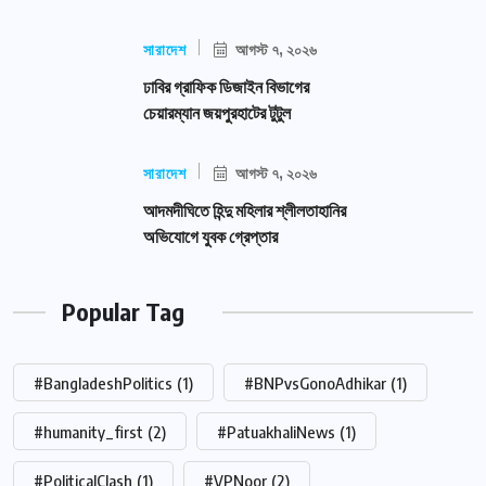
সারাদেশ
আগস্ট ৭, ২০২৬
ঢাবির গ্রাফিক ডিজাইন বিভাগের
চেয়ারম্যান জয়পুরহাটের টুটুল
সারাদেশ
আগস্ট ৭, ২০২৬
আদমদীঘিতে হিন্দু মহিলার শ্লীলতাহানির
অভিযোগে যুবক গ্রেপ্তার
Popular Tag
#BangladeshPolitics
(1)
#BNPvsGonoAdhikar
(1)
#humanity_first
(2)
#PatuakhaliNews
(1)
#PoliticalClash
(1)
#VPNoor
(2)