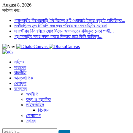
August 8, 2026
সর্বশেষ খবর:
পলাশবাড়ীর কিশোরগাড়ি ইউনিয়নের ৪টি খেয়াঘাটে ইজারা ছাড়াই অতিরিক্ত...
লক্ষীছড়িতে মৃত ভিডিপি সদস্যের পরিবারকে সেনাবাহিনীর সহায়তা
সাতক্ষীরায় বিএনপিতে যোগ দিলেন জামায়াতের বহিষ্কৃত নেতা গাজী...
প্রধানমন্ত্রীর সফর সফল করতে দিনরাত মাঠে ডিসি জাহিদুল...
সর্বশেষ
সারাদেশ
রাজনীতি
আন্তর্জাতিক
খেলাধুলা
অন্যান্য
অর্থনীতি
তথ্য ও প্রযুক্তি
লাইফস্টাইল
বিনোদন
যোগাযোগ
স্বাস্থ্য