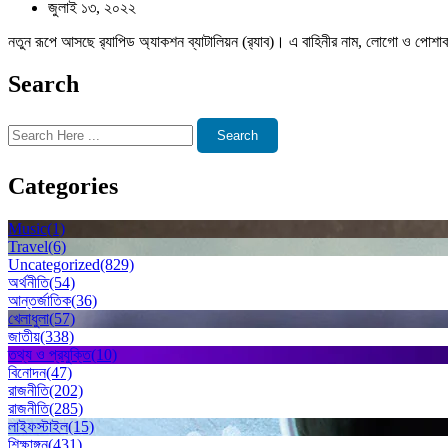
জুলাই ১৩, ২০২২
নতুন রূপে আসছে র‌্যাপিড অ্যাকশন ব্যাটালিয়ন (র‌্যাব)। এ বাহিনীর নাম, লোগো ও পোশাক 
Search
Search
Categories
Music
(1)
Travel
(6)
Uncategorized
(829)
অর্থনীতি
(54)
আন্তর্জাতিক
(36)
খেলাধুলা
(57)
জাতীয়
(338)
তথ্য ও প্রযুক্তি
(10)
বিনোদন
(47)
রাজনীতি
(202)
রাজনীতি
(285)
লাইফস্টাইল
(15)
শিক্ষাঙ্গন
(431)