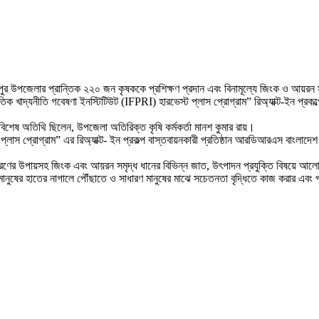
 হরিপুর উপজেলার প্রান্তিক ২২০ জন কৃষককে প্রশিক্ষণ প্রদান এবং বিনামূল্যে জিংক ও আয়রন
খাদ্যনীতি গবেষণা ইনস্টিটিউট (IFPRI) হারভেস্ট প্লাস প্রোগ্রাম” রিঅ্যাক্ট-ইন প্রক
িশেষ অতিথি ছিলেন, উপজেলা অতিরিক্ত কৃষি কর্মকর্তা মানশ কুমার রায়।
 প্রোগ্রাম” এর রিঅ্যাক্ট- ইন প্রকল্প বাস্তবায়নকারী প্রতিষ্ঠান আরডিআরএস বাংলাদেশ ঠাকু
ূরণের উপায়সহ জিংক এবং আয়রন সমৃদ্ধ ধানের বিভিন্ন জাত, উৎপাদন প্রযুক্তি বিষয়ে আল
মানুষের হাতের নাগালে পৌঁছাতে ও সাধারণ মানুষের মাঝে সচেতনতা বৃদ্ধিতে কাজ করার এব