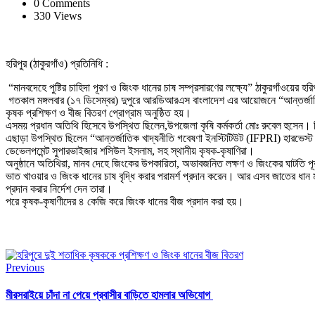
0 Comments
330 Views
হরিপুর (ঠাকুরগাঁও) প্রতিনিধি :
“মানবদেহে পুষ্টির চাহিদা পূরণ ও জিংক ধানের চাষ সম্প্রসারণের লক্ষ্যে” ঠাকুরগাঁওয়ের
গতকাল মঙ্গলবার (১৭ ডিসেম্বর) দুপুরে আরডিআরএস বাংলাদেশ এর আয়োজনে “আন্তর্জাতিক 
কৃষক প্রশিক্ষণ ও বীজ বিতরণ প্রোগ্রাম অনুষ্ঠিত হয়।
এসময় প্রধান অতিথি হিসেবে উপস্থিত ছিলেন,উপজেলা কৃষি কর্মকর্তা মোঃ রুবেল হুসেন। ব
এছাড়া উপস্থিত ছিলেন “আন্তর্জাতিক খাদ্যনীতি গবেষণা ইনস্টিটিউট (IFPRI) হারভেস্ট প্লাস
ডেভেলপমেন্ট সুপারভাইজার শসিউল ইসলাম, সহ স্থানীয় কৃষক-কৃষাণিরা।
অনুষ্ঠানে অতিথিরা, মানব দেহে জিংকের উপকারিতা, অভাবজনিত লক্ষণ ও জিংকের ঘাটতি প
ভাত খাওয়ার ও জিংক ধানের চাষ বৃদ্ধি করার পরামর্শ প্রদান করেন। আর এসব জাতের ধান 
প্রদান করার নির্দেশ দেন তারা।
পরে কৃষক-কৃষাণীদের ৪ কেজি করে জিংক ধানের বীজ প্রদান করা হয়।
Previous
মীরসরাইয়ে চাঁদা না পেয়ে প্রবাসীর বাড়িতে হামলার অভিযোগ