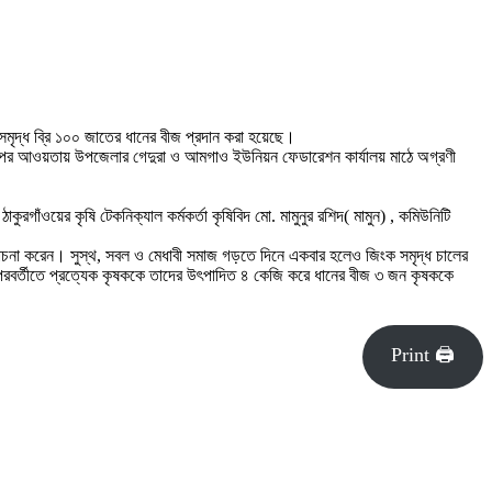
 সমৃদ্ধ ব্রি ১০০ জাতের ধানের বীজ প্রদান করা হয়েছে।
ল্পের আওয়তায় উপজেলার গেদুরা ও আমগাও ইউনিয়ন ফেডারেশন কার্যালয় মাঠে অগ্রণী
রগাঁওয়ের কৃষি টেকনিক্যাল কর্মকর্তা কৃষিবিদ মো. মামুনুর রশিদ( মামুন) , কমিউনিটি
োচনা করেন। সুস্থ, সবল ও মেধাবী সমাজ গড়তে দিনে একবার হলেও জিংক সমৃদ্ধ চালের
ং পরবর্তীতে প্রত্যেক কৃষককে তাদের উৎপাদিত ৪ কেজি করে ধানের বীজ ৩ জন কৃষককে
Print 🖨