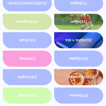
UNCATEGORIZED
(829)
অর্থনীতি
(54)
আন্তর্জাতিক
(36)
খেলাধুলা
(57)
জাতীয়
(341)
তথ্য ও প্রযুক্তি
(10)
বিনোদন
(47)
রাজনীতি
(202)
রাজনীতি
(285)
লাইফস্টাইল
(15)
শিক্ষাঙ্গন
(431)
সম্পাদকিয়
(23)