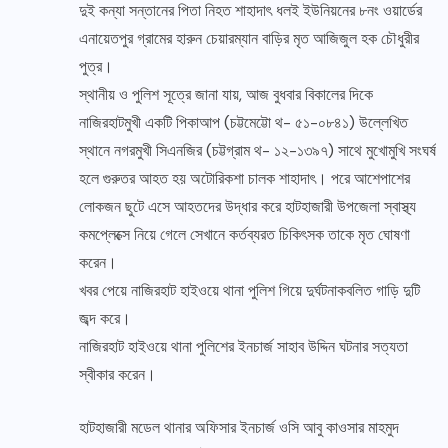
দুই কন্যা সন্তানের পিতা নিহত শাহাদাৎ ধলই ইউনিয়নের ৮নং ওয়ার্ডের
এনায়েতপুর গ্রামের হারুন চেয়ারম্যান বাড়ির মৃত আজিজুল হক চৌধুরীর
পুত্র।
স্থানীয় ও পুলিশ সূত্রে জানা যায়, আজ বুধবার বিকালের দিকে
নাজিরহাটমুখী একটি পিকাআপ (চট্টমেট্টো থ- ৫১-০৮৪১) উল্লেখিত
স্থানে নগরমুখী সিএনজির (চট্টগ্রাম থ- ১২-১৩৯৭) সাথে মুখোমুখি সংঘর্ষ
হলে গুরুতর আহত হয় অটোরিকশা চালক শাহাদাৎ। পরে আশেপাশের
লোকজন ছুটে এসে আহতদের উদ্ধার করে হাটহাজারী উপজেলা স্বাস্থ্য
কমপ্লেক্সে নিয়ে গেলে সেখানে কর্তব্যরত চিকিৎসক তাকে মৃত ঘোষণা
করেন।
খবর পেয়ে নাজিরহাট হাইওয়ে থানা পুলিশ গিয়ে দুর্ঘটনাকবলিত গাড়ি দুটি
জব্দ করে।
নাজিরহাট হাইওয়ে থানা পুলিশের ইনচার্জ সাহাব উদ্দিন ঘটনার সত্যতা
স্বীকার করেন।
হাটহাজারী মডেল থানার অফিসার ইনচার্জ ওসি আবু কাওসার মাহমুদ