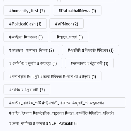
#humanity_first
(2)
#PatuakhaliNews
(1)
#PoliticalClash
(1)
#VPNoor
(2)
#আজীবন #সম্মাননা
(1)
#আহত_সংঘর্ষ
(1)
#উপজেলা_প্রশাসন_ডিমলা
(2)
#এনসিপি #লিফলেট #বিতরন
(1)
#এনসিপির #জুলাই #পদযাত্রা
(1)
#কক্সবাজার #পটুয়াখালী
(1)
#কলাপাড়ায় #৬ #ফুট #লম্বা #বিষধর #পদ্মগোখরা #উদ্ধার
(1)
#চরবিজায় #কুয়াকাটা
(2)
#জাতীয়_নাগরিক_পার্টি #পটুয়াখালী_পদযাত্রা #জুলাই_গণঅভ্যুত্থান
#নাহিদ_ইসলাম #রাজনৈতিক_আন্দোলন #নতুন_রাজনীতি #সিস্টেম_পরিবর্তন
#জেলা_কার্যালয় #পথসভা #NCP_Patuakhali