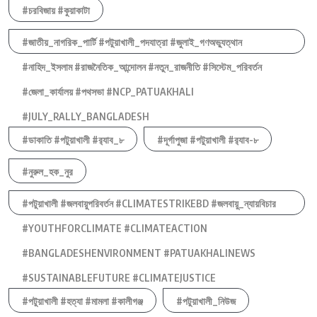
#চরবিজায় #কুয়াকাটা
#জাতীয়_নাগরিক_পার্টি #পটুয়াখালী_পদযাত্রা #জুলাই_গণঅভ্যুত্থান
#নাহিদ_ইসলাম #রাজনৈতিক_আন্দোলন #নতুন_রাজনীতি #সিস্টেম_পরিবর্তন
#জেলা_কার্যালয় #পথসভা #NCP_PATUAKHALI
#JULY_RALLY_BANGLADESH
#ডাকাতি #পটুয়াখালী #র‍্যাব_৮
#দূর্গাপুজা #পটুয়াখালী #র‍্যাব-৮
#নুরুল_হক_নুর
#পটুয়াখালী #জলবায়ুপরিবর্তন #CLIMATESTRIKEBD #জলবায়ু_ন্যায়বিচার
#YOUTHFORCLIMATE #CLIMATEACTION
#BANGLADESHENVIRONMENT #PATUAKHALINEWS
#SUSTAINABLEFUTURE #CLIMATEJUSTICE
#পটুয়াখালী #হত্যা #মামলা #কালীগঞ্জ
#পটুয়াখালী_নিউজ