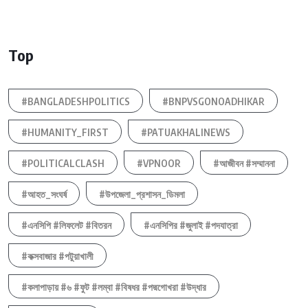
Top
#BANGLADESHPOLITICS
#BNPVSGONOADHIKAR
#HUMANITY_FIRST
#PATUAKHALINEWS
#POLITICALCLASH
#VPNOOR
#আজীবন #সম্মাননা
#আহত_সংঘর্ষ
#উপজেলা_প্রশাসন_ডিমলা
#এনসিপি #লিফলেট #বিতরন
#এনসিপির #জুলাই #পদযাত্রা
#কক্সবাজার #পটুয়াখালী
#কলাপাড়ায় #৬ #ফুট #লম্বা #বিষধর #পদ্মগোখরা #উদ্ধার