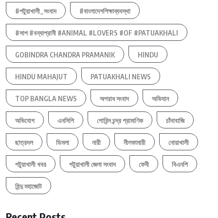
#পটুয়াখালী_সংবাদ
#বাংলাদেশশিক্ষাব্যবস্থা
#সাপ #বন্যাপ্রানী #ANIMAL #LOVERS #OF #PATUAKHALI
GOBINDRA CHANDRA PRAMANIK
HINDU
HINDU MAHAJUT
PATUAKHALI NEWS
TOP BANGLA NEWS
অপরাধ সংবাদ
অভিযান
অভিযোগ
এনসিপি
গোবিন্দ চন্দ্র প্রামাণিক
চাঁদাবাজি
ছাত্রদল
ডিমলা
নারী
নীলফামারী
নোয়াখালী
পটুয়াখালী খবর
পটুয়াখালী জেলা সংবাদ
ফেনী
বিএনপি
হিন্দু মহাজোট
Recent Posts