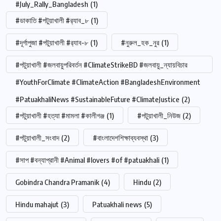
#July_Rally_Bangladesh
(1)
#ডাকাতি #পটুয়াখালী #র‍্যাব_৮
(1)
#দূর্গাপুজা #পটুয়াখালী #র‍্যাব-৮
(1)
#নুরুল_হক_নুর
(1)
#পটুয়াখালী #জলবায়ুপরিবর্তন #ClimateStrikeBD #জলবায়ু_ন্যায়বিচার
#YouthForClimate #ClimateAction #BangladeshEnvironment
#PatuakhaliNews #SustainableFuture #ClimateJustice
(2)
#পটুয়াখালী #হত্যা #মামলা #কালীগঞ্জ
(1)
#পটুয়াখালী_নিউজ
(2)
#পটুয়াখালী_সংবাদ
(2)
#বাংলাদেশশিক্ষাব্যবস্থা
(3)
#সাপ #বন্যাপ্রানী #Animal #lovers #of #patuakhali
(1)
Gobindra Chandra Pramanik
(4)
Hindu
(2)
Hindu mahajut
(3)
Patuakhali news
(5)