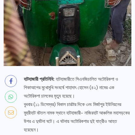
হাটহাজারী প্রতিনিধি:
হাটহাজারীতে সিএনজিচালিত অটোরিকশা ও
পিকাআপের মুখোমুখি সংঘর্ষে শাহাদাৎ হোসেন (৪২) নামের এক
অটোরিকশা চালকের মৃত্যু হয়েছে।
বুধবার (১১ ডিসেম্বর) বিকাল চারটার দিকে ৩নং মির্জাপুর ইউনিয়নের
মুহুরীহাট বটতল নামক স্থানে হাটহাজারী- নাজিরহাট আঞ্চলিক মহাসড়কের
উপর এ দুর্ঘটনা ঘটে। এ ঘটনায় অটোরিকশার দুই যাত্রীও আহত
হয়েছেন।