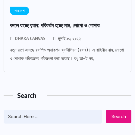
সারাদেশ
বদলে যাচ্ছে র‌্যাব: পরিবর্তন হচ্ছে নাম, লোগো ও পোশাক
DHAKA CANVAS
জুলাই ১৩, ২০২২
নতুন রূপে আসছে র‌্যাপিড অ্যাকশন ব্যাটালিয়ন (র‌্যাব)। এ বাহিনীর নাম, লোগো
ও পোশাক পরিবর্তনের পরিকল্পনা করা হয়েছে। শুধু তা-ই নয়,
Search
Search