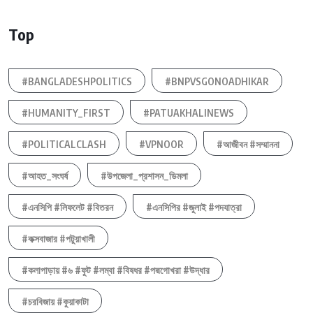
Top
#BANGLADESHPOLITICS
#BNPVSGONOADHIKAR
#HUMANITY_FIRST
#PATUAKHALINEWS
#POLITICALCLASH
#VPNOOR
#আজীবন #সম্মাননা
#আহত_সংঘর্ষ
#উপজেলা_প্রশাসন_ডিমলা
#এনসিপি #লিফলেট #বিতরন
#এনসিপির #জুলাই #পদযাত্রা
#কক্সবাজার #পটুয়াখালী
#কলাপাড়ায় #৬ #ফুট #লম্বা #বিষধর #পদ্মগোখরা #উদ্ধার
#চরবিজায় #কুয়াকাটা