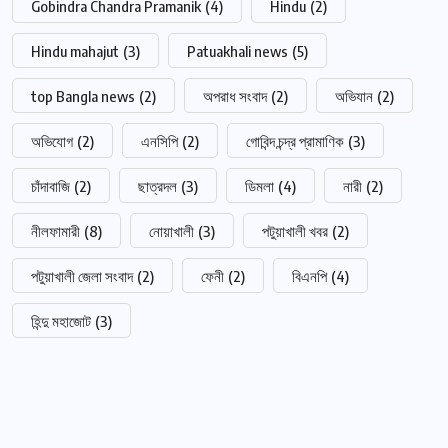
Gobindra Chandra Pramanik
(4)
Hindu
(2)
Hindu mahajut
(3)
Patuakhali news
(5)
top Bangla news
(2)
অপরাধ সংবাদ
(2)
অভিযান
(2)
অভিযোগ
(2)
এনসিপি
(2)
গোবিন্দ চন্দ্র প্রামাণিক
(3)
চাঁদাবাজি
(2)
ছাত্রদল
(3)
ডিমলা
(4)
নারী
(2)
নীলফামারী
(8)
নোয়াখালী
(3)
পটুয়াখালী খবর
(2)
পটুয়াখালী জেলা সংবাদ
(2)
ফেনী
(2)
বিএনপি
(4)
হিন্দু মহাজোট
(3)