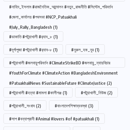
#নাহিদ_ইসলাম #রাজনৈতিক_আন্দোলন #নতুন_রাজনীতি #সিস্টেম_পরিবর্তন
#জেলা_কার্যালয় #পথসভা #NCP_Patuakhali
#July_Rally_Bangladesh
(1)
#ডাকাতি #পটুয়াখালী #র‍্যাব_৮
(1)
#দূর্গাপুজা #পটুয়াখালী #র‍্যাব-৮
(1)
#নুরুল_হক_নুর
(1)
#পটুয়াখালী #জলবায়ুপরিবর্তন #ClimateStrikeBD #জলবায়ু_ন্যায়বিচার
#YouthForClimate #ClimateAction #BangladeshEnvironment
#PatuakhaliNews #SustainableFuture #ClimateJustice
(2)
#পটুয়াখালী #হত্যা #মামলা #কালীগঞ্জ
(1)
#পটুয়াখালী_নিউজ
(2)
#পটুয়াখালী_সংবাদ
(2)
#বাংলাদেশশিক্ষাব্যবস্থা
(3)
#সাপ #বন্যাপ্রানী #Animal #lovers #of #patuakhali
(1)