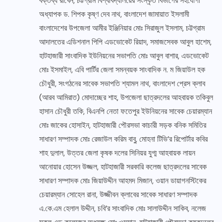
বক্তব্য রাখেন, চট্টগ্রাম বিশ্ববিদ্যালয়ের সংস্কৃত বিভাগের সহযোগী
অধ্যাপক ড. শিপক কৃষ্ণ দেব নাথ, বাংলাদেশ জামায়াত ইসলামী
বাংলাদেশের উপজেলা আমীর ইঞ্জিনিয়ার মোঃ সিরাজুল ইসলাম, চট্টগ্রাম
আদালতের এডিশনাল পিপি এডভোকেট রিয়াদ, সমাজসেবক আবুল হাশেম,
হাটহাজারী সাংবাদিক ইউনিয়নের সভাপতি মোঃ আবুল বাশার, এডভোকেট
মোঃ ইসমাইল, এবি পার্টির জেলা সমন্বয়ক সাংবাদিক ন. ম জিয়াউল হক
চৌধুরী, সংগঠনের সাবেক সভাপতি শ্যামল নাথ, বাংলাদেশ প্রেস ক্লাব
(আরব আমিরাত) মোদাচ্ছের শাহ, উপজেলা ছাত্রদলের আহবায়ক তকিবুল
হাসান চৌধুরী তকি, বিএনপি নেতা ফতেপুর ইউনিয়নের সাবেক চেয়ারম্যান
মোঃ জাকের হোসাইন, হাটহাজারী পৌরসভা কাচারী সড়ক বনিক সমিতির
সাধারণ সম্পাদক মোঃ রেজাউল করিম বাবু, মোহনা টিভি’র রিপোর্টার কবির
শাহ দুলাল, উত্তর জেলা কৃষক দলের সিনিয়র যুগ্ম আহবায়ক লায়ন
আনোয়ার হোসেন উজ্জল, হাটহাজারী সরকারি কলেজ ছাত্রদলের সাবেক
সাধারণ সম্পাদক মোঃ জিয়াউদ্দীন আহমদ মিজান, ওয়ান ডায়াগনস্টিকের
চেয়ারম্যান সোহেল রানা, উজ্জীবন ক্লাবের সাবেক সাধারণ সম্পাদক
এ.কে.এম হেলাল উদ্দীন, চবি’র সাংবাদিক মোঃ সালাউদ্দীন সাকিব, নলেজ