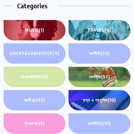
Categories
MUSIC
(1)
TRAVEL
(6)
UNCATEGORIZED
(829)
অর্থনীতি
(53)
আন্তর্জাতিক
(36)
খেলাধুলা
(57)
জাতীয়
(337)
তথ্য ও প্রযুক্তি
(10)
বিনোদন
(47)
রাজনীতি
(201)