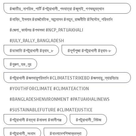
#জাতীয়_নাগরিক_পার্টি #পটুয়াখালী_পদযাত্রা #জুলাই_গণঅভ্যুত্থান
#নাহিদ_ইসলাম #রাজনৈতিক_আন্দোলন #নতুন_রাজনীতি #সিস্টেম_পরিবর্তন
#জেলা_কার্যালয় #পথসভা #NCP_PATUAKHALI
#JULY_RALLY_BANGLADESH
#ডাকাতি #পটুয়াখালী #র‍্যাব_৮
#দূর্গাপুজা #পটুয়াখালী #র‍্যাব-৮
#নুরুল_হক_নুর
#পটুয়াখালী #জলবায়ুপরিবর্তন #CLIMATESTRIKEBD #জলবায়ু_ন্যায়বিচার
#YOUTHFORCLIMATE #CLIMATEACTION
#BANGLADESHENVIRONMENT #PATUAKHALINEWS
#SUSTAINABLEFUTURE #CLIMATEJUSTICE
#পটুয়াখালী #হত্যা #মামলা #কালীগঞ্জ
#পটুয়াখালী_নিউজ
#পটুয়াখালী_সংবাদ
#বাংলাদেশশিক্ষাব্যবস্থা