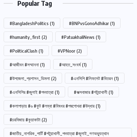
Popular Tag
#BangladeshPolitics
(1)
#BNPvsGonoAdhikar
(1)
#humanity_first
(2)
#PatuakhaliNews
(1)
#PoliticalClash
(1)
#VPNoor
(2)
#আজীবন #সম্মাননা
(1)
#আহত_সংঘর্ষ
(1)
#উপজেলা_প্রশাসন_ডিমলা
(2)
#এনসিপি #লিফলেট #বিতরন
(1)
#এনসিপির #জুলাই #পদযাত্রা
(1)
#কক্সবাজার #পটুয়াখালী
(1)
#কলাপাড়ায় #৬ #ফুট #লম্বা #বিষধর #পদ্মগোখরা #উদ্ধার
(1)
#চরবিজায় #কুয়াকাটা
(2)
#জাতীয়_নাগরিক_পার্টি #পটুয়াখালী_পদযাত্রা #জুলাই_গণঅভ্যুত্থান