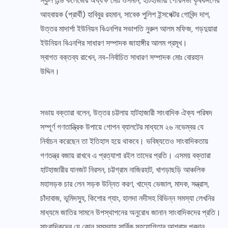
স্কুল এন্ড কলেজের অধ্যক্ষ মোঃ ওসমান, হাটহাজারী পৌরসভা কৃষকদলের
আহবায়ক (প্রার্থী) হাবিবুর রহমান, সাবেক পুলিশ ইন্সপেক্টর গোবিন্দ দাশ,
উত্তর মাদার্শা ইউনিয়ন বিএনপির সভাপতি নুরুল আলম মফিজ, গড়দুয়ারা
ইউনিয়ন বিএনপির সাধারণ সম্পাদক জাহাঙ্গীর আলম প্রমূখ।
স্বাগত বক্তব্য রাখেন, নব-নির্বাচিত সাধারণ সম্পাদক মোঃ বোরহান
উদ্দিন।
সভায় বক্তারা বলেন, উত্তর চট্টলায় হাটহাজারী সাংবাদিক ঐক্য পরিষদ
সম্পূর্ণ গণতান্ত্রিক উপায়ে গোপন ব্যালটের মাধ্যমে ২৬ নভেম্বর যে
নির্বাচন করেছেন তা ইতিহাস হয়ে থাকবে। ভবিষ্যতেও সাংবাদিকতায়
গণতন্ত্র বজায় রাখবে এ প্রত্যাশা রইল তাদের প্রতি। এসময় বক্তারা
হাটহাজারীর যানজট নিরসন, চট্টগ্রাম নাজিরহাট, খাগড়াছড়ি আঞ্চলিক
মহাসড়ক চার লেন সড়ক উন্নিত করণ, খাদ্যে ভেজাল, মাদক, সন্ত্রাস,
চাঁদাবাজ, ভূমিদস্যু, কিশোর গ্যাং, হালদা নদীসহ বিভিন্ন সমস্যা লেখনির
মাধ্যমে জাতির সামনে উপস্থাপনের অনুরোধ জানান সাংবাদিকদের প্রতি।
সাংবাদিকদের যে কোন সমস্যায় সার্বিক সহযোগিতার আশ্বাস প্রদান