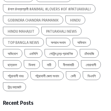
#সাপ #বন্যাপ্রানী #ANIMAL #LOVERS #OF #PATUAKHALI
GOBINDRA CHANDRA PRAMANIK
HINDU
HINDU MAHAJUT
PATUAKHALI NEWS
TOP BANGLA NEWS
অপরাধ সংবাদ
অভিযান
অভিযোগ
এনসিপি
গোবিন্দ চন্দ্র প্রামাণিক
চাঁদাবাজি
ছাত্রদল
ডিমলা
নারী
নীলফামারী
নোয়াখালী
পটুয়াখালী খবর
পটুয়াখালী জেলা সংবাদ
ফেনী
বিএনপি
হিন্দু মহাজোট
Recent Posts