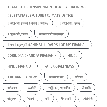
#BANGLADESHENVIRONMENT #PATUAKHALINEWS
#SUSTAINABLEFUTURE #CLIMATEJUSTICE
#পটুয়াখালী #হত্যা #মামলা #কালীগঞ্জ
#পটুয়াখালী_নিউজ
#পটুয়াখালী_সংবাদ
#বাংলাদেশশিক্ষাব্যবস্থা
#সাপ #বন্যাপ্রানী #ANIMAL #LOVERS #OF #PATUAKHALI
GOBINDRA CHANDRA PRAMANIK
HINDU
HINDU MAHAJUT
PATUAKHALI NEWS
TOP BANGLA NEWS
অপরাধ সংবাদ
অভিযান
অভিযোগ
এনসিপি
গোবিন্দ চন্দ্র প্রামাণিক
চাঁদাবাজি
ছাত্রদল
ডিমলা
নারী
নীলফামারী
নোয়াখালী