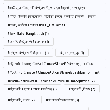
#জাতীয়_নাগরিক_পার্টি #পটুয়াখালী_পদযাত্রা #জুলাই_গণঅভ্যুত্থান
#নাহিদ_ইসলাম #রাজনৈতিক_আন্দোলন #নতুন_রাজনীতি #সিস্টেম_পরিবর্তন
#জেলা_কার্যালয় #পথসভা #NCP_Patuakhali
#July_Rally_Bangladesh
(1)
#ডাকাতি #পটুয়াখালী #র‍্যাব_৮
(1)
#দূর্গাপুজা #পটুয়াখালী #র‍্যাব-৮
(1)
#নুরুল_হক_নুর
(1)
#পটুয়াখালী #জলবায়ুপরিবর্তন #ClimateStrikeBD #জলবায়ু_ন্যায়বিচার
#YouthForClimate #ClimateAction #BangladeshEnvironment
#PatuakhaliNews #SustainableFuture #ClimateJustice
(2)
#পটুয়াখালী #হত্যা #মামলা #কালীগঞ্জ
(1)
#পটুয়াখালী_নিউজ
(2)
#পটুয়াখালী_সংবাদ
(2)
#বাংলাদেশশিক্ষাব্যবস্থা
(3)