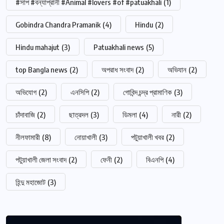
#সাপ #বন্যাপ্রানী #Animal #lovers #of #patuakhali
(1)
Gobindra Chandra Pramanik
(4)
Hindu
(2)
Hindu mahajut
(3)
Patuakhali news
(5)
top Bangla news
(2)
অপরাধ সংবাদ
(2)
অভিযান
(2)
অভিযোগ
(2)
এনসিপি
(2)
গোবিন্দ চন্দ্র প্রামাণিক
(3)
চাঁদাবাজি
(2)
ছাত্রদল
(3)
ডিমলা
(4)
নারী
(2)
নীলফামারী
(8)
নোয়াখালী
(3)
পটুয়াখালী খবর
(2)
পটুয়াখালী জেলা সংবাদ
(2)
ফেনী
(2)
বিএনপি
(4)
হিন্দু মহাজোট
(3)