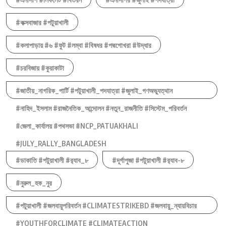
#কক্সবাজার #পটুয়াখালী
#কলাপাড়ায় #৬ #ফুট #লম্বা #বিষধর #পদ্মগোখরা #উদ্ধার
#চরবিজায় #কুয়াকাটা
#জাতীয়_নাগরিক_পার্টি #পটুয়াখালী_পদযাত্রা #জুলাই_গণঅভ্যুত্থান
#নাহিদ_ইসলাম #রাজনৈতিক_আন্দোলন #নতুন_রাজনীতি #সিস্টেম_পরিবর্তন
#জেলা_কার্যালয় #পথসভা #NCP_PATUAKHALI
#JULY_RALLY_BANGLADESH
#ডাকাতি #পটুয়াখালী #র‍্যাব_৮
#দূর্গাপুজা #পটুয়াখালী #র‍্যাব-৮
#নুরুল_হক_নুর
#পটুয়াখালী #জলবায়ুপরিবর্তন #CLIMATESTRIKEBD #জলবায়ু_ন্যায়বিচার
#YOUTHFORCLIMATE #CLIMATEACTION