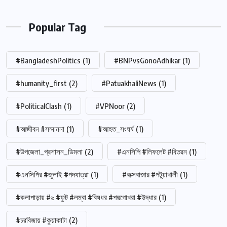
Popular Tag
#BangladeshPolitics
(1)
#BNPvsGonoAdhikar
(1)
#humanity_first
(2)
#PatuakhaliNews
(1)
#PoliticalClash
(1)
#VPNoor
(2)
#আজীবন #সম্মাননা
(1)
#আহত_সংঘর্ষ
(1)
#উপজেলা_প্রশাসন_ডিমলা
(2)
#এনসিপি #লিফলেট #বিতরন
(1)
#এনসিপির #জুলাই #পদযাত্রা
(1)
#কক্সবাজার #পটুয়াখালী
(1)
#কলাপাড়ায় #৬ #ফুট #লম্বা #বিষধর #পদ্মগোখরা #উদ্ধার
(1)
#চরবিজায় #কুয়াকাটা
(2)