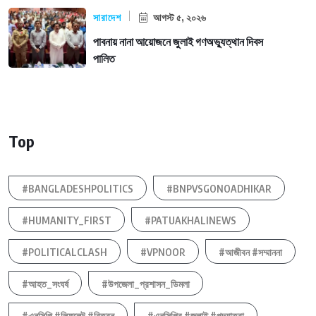
সারাদেশ
আগস্ট ৫, ২০২৬
পাবনায় নানা আয়োজনে জুলাই গণঅভ্যুত্থান দিবস
পালিত
Top
#BANGLADESHPOLITICS
#BNPVSGONOADHIKAR
#HUMANITY_FIRST
#PATUAKHALINEWS
#POLITICALCLASH
#VPNOOR
#আজীবন #সম্মাননা
#আহত_সংঘর্ষ
#উপজেলা_প্রশাসন_ডিমলা
#এনসিপি #লিফলেট #বিতরন
#এনসিপির #জুলাই #পদযাত্রা