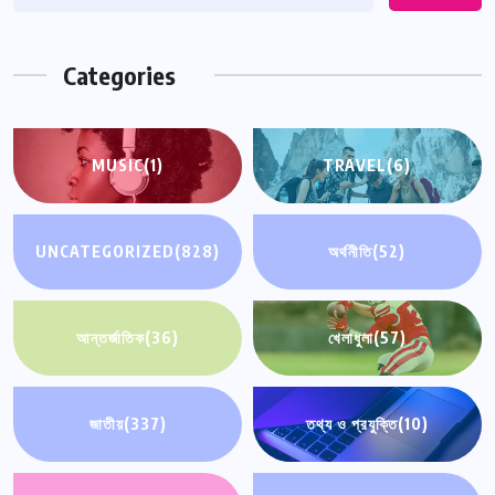
Categories
MUSIC
(1)
TRAVEL
(6)
UNCATEGORIZED
(828)
অর্থনীতি
(52)
আন্তর্জাতিক
(36)
খেলাধুলা
(57)
জাতীয়
(337)
তথ্য ও প্রযুক্তি
(10)