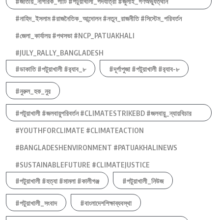
#জাতীয়_নাগরিক_পার্টি #পটুয়াখালী_পদযাত্রা #জুলাই_গণঅভ্যুত্থান
#নাহিদ_ইসলাম #রাজনৈতিক_আন্দোলন #নতুন_রাজনীতি #সিস্টেম_পরিবর্তন
#জেলা_কার্যালয় #পথসভা #NCP_PATUAKHALI
#JULY_RALLY_BANGLADESH
#ডাকাতি #পটুয়াখালী #র‍্যাব_৮
#দূর্গাপুজা #পটুয়াখালী #র‍্যাব-৮
#নুরুল_হক_নুর
#পটুয়াখালী #জলবায়ুপরিবর্তন #CLIMATESTRIKEBD #জলবায়ু_ন্যায়বিচার
#YOUTHFORCLIMATE #CLIMATEACTION
#BANGLADESHENVIRONMENT #PATUAKHALINEWS
#SUSTAINABLEFUTURE #CLIMATEJUSTICE
#পটুয়াখালী #হত্যা #মামলা #কালীগঞ্জ
#পটুয়াখালী_নিউজ
#পটুয়াখালী_সংবাদ
#বাংলাদেশশিক্ষাব্যবস্থা