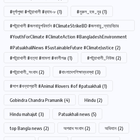
#দূর্গাপুজা #পটুয়াখালী #র‍্যাব-৮
(1)
#নুরুল_হক_নুর
(1)
#পটুয়াখালী #জলবায়ুপরিবর্তন #ClimateStrikeBD #জলবায়ু_ন্যায়বিচার
#YouthForClimate #ClimateAction #BangladeshEnvironment
#PatuakhaliNews #SustainableFuture #ClimateJustice
(2)
#পটুয়াখালী #হত্যা #মামলা #কালীগঞ্জ
(1)
#পটুয়াখালী_নিউজ
(2)
#পটুয়াখালী_সংবাদ
(2)
#বাংলাদেশশিক্ষাব্যবস্থা
(3)
#সাপ #বন্যাপ্রানী #Animal #lovers #of #patuakhali
(1)
Gobindra Chandra Pramanik
(4)
Hindu
(2)
Hindu mahajut
(3)
Patuakhali news
(5)
top Bangla news
(2)
অপরাধ সংবাদ
(2)
অভিযান
(2)