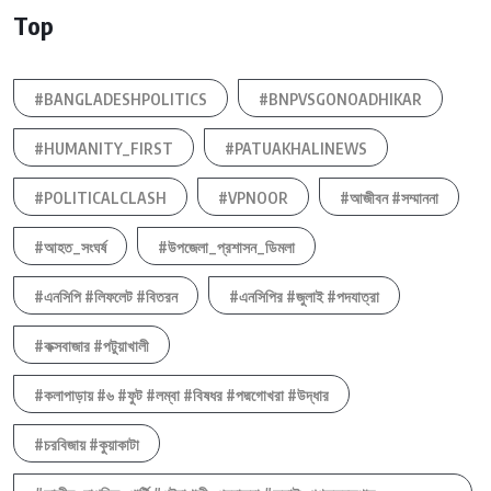
Top
#BANGLADESHPOLITICS
#BNPVSGONOADHIKAR
#HUMANITY_FIRST
#PATUAKHALINEWS
#POLITICALCLASH
#VPNOOR
#আজীবন #সম্মাননা
#আহত_সংঘর্ষ
#উপজেলা_প্রশাসন_ডিমলা
#এনসিপি #লিফলেট #বিতরন
#এনসিপির #জুলাই #পদযাত্রা
#কক্সবাজার #পটুয়াখালী
#কলাপাড়ায় #৬ #ফুট #লম্বা #বিষধর #পদ্মগোখরা #উদ্ধার
#চরবিজায় #কুয়াকাটা