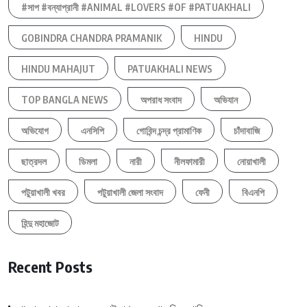
#সাপ #বন্যাপ্রানী #ANIMAL #LOVERS #OF #PATUAKHALI
GOBINDRA CHANDRA PRAMANIK
HINDU
HINDU MAHAJUT
PATUAKHALI NEWS
TOP BANGLA NEWS
অপরাধ সংবাদ
অভিযান
অভিযোগ
এনসিপি
গোবিন্দ চন্দ্র প্রামাণিক
চাঁদাবাজি
ছাত্রদল
ডিমলা
নারী
নীলফামারী
নোয়াখালী
পটুয়াখালী খবর
পটুয়াখালী জেলা সংবাদ
ফেনী
বিএনপি
হিন্দু মহাজোট
Recent Posts