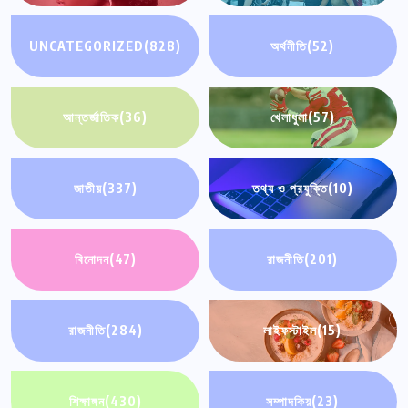
UNCATEGORIZED
(828)
অর্থনীতি
(52)
আন্তর্জাতিক
(36)
খেলাধুলা
(57)
জাতীয়
(337)
তথ্য ও প্রযুক্তি
(10)
বিনোদন
(47)
রাজনীতি
(201)
রাজনীতি
(284)
লাইফস্টাইল
(15)
শিক্ষাঙ্গন
(430)
সম্পাদকিয়
(23)