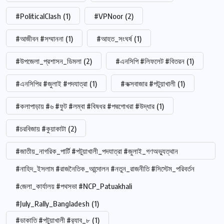
#PoliticalClash
(1)
#VPNoor
(2)
#আজীবন #সম্মাননা
(1)
#আহত_সংঘর্ষ
(1)
#উপজেলা_প্রশাসন_ডিমলা
(2)
#এনসিপি #লিফলেট #বিতরন
(1)
#এনসিপির #জুলাই #পদযাত্রা
(1)
#কক্সবাজার #পটুয়াখালী
(1)
#কলাপাড়ায় #৬ #ফুট #লম্বা #বিষধর #পদ্মগোখরা #উদ্ধার
(1)
#চরবিজায় #কুয়াকাটা
(2)
#জাতীয়_নাগরিক_পার্টি #পটুয়াখালী_পদযাত্রা #জুলাই_গণঅভ্যুত্থান
#নাহিদ_ইসলাম #রাজনৈতিক_আন্দোলন #নতুন_রাজনীতি #সিস্টেম_পরিবর্তন
#জেলা_কার্যালয় #পথসভা #NCP_Patuakhali
#July_Rally_Bangladesh
(1)
#ডাকাতি #পটুয়াখালী #র‍্যাব_৮
(1)