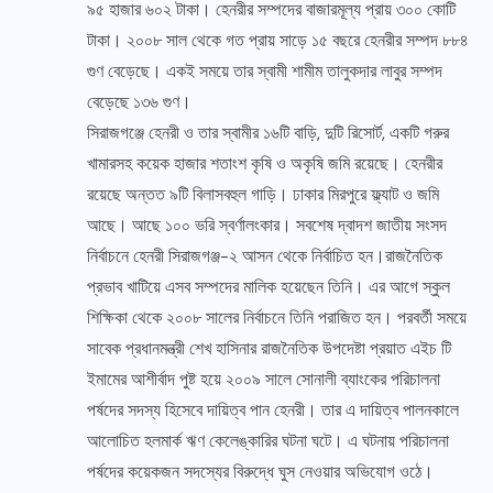
৯৫ হাজার ৬০২ টাকা। হেনরীর সম্পদের বাজারমূল্য প্রায় ৩০০ কোটি
টাকা। ২০০৮ সাল থেকে গত প্রায় সাড়ে ১৫ বছরে হেনরীর সম্পদ ৮৮৪
গুণ বেড়েছে। একই সময়ে তার স্বামী শামীম তালুকদার লাবুর সম্পদ
বেড়েছে ১৩৬ গুণ।
সিরাজগঞ্জে হেনরী ও তার স্বামীর ১৬টি বাড়ি, দুটি রিসোর্ট, একটি গরুর
খামারসহ কয়েক হাজার শতাংশ কৃষি ও অকৃষি জমি রয়েছে। হেনরীর
রয়েছে অন্তত ৯টি বিলাসবহুল গাড়ি। ঢাকার মিরপুরে ফ্ল্যাট ও জমি
আছে। আছে ১০০ ভরি স্বর্ণালংকার। সবশেষ দ্বাদশ জাতীয় সংসদ
নির্বাচনে হেনরী সিরাজগঞ্জ-২ আসন থেকে নির্বাচিত হন।রাজনৈতিক
প্রভাব খাটিয়ে এসব সম্পদের মালিক হয়েছেন তিনি। এর আগে স্কুল
শিক্ষিকা থেকে ২০০৮ সালের নির্বাচনে তিনি পরাজিত হন। পরবর্তী সময়ে
সাবেক প্রধানমন্ত্রী শেখ হাসিনার রাজনৈতিক উপদেষ্টা প্রয়াত এইচ টি
ইমামের আশীর্বাদ পুষ্ট হয়ে ২০০৯ সালে সোনালী ব্যাংকের পরিচালনা
পর্ষদের সদস্য হিসেবে দায়িত্ব পান হেনরী। তার এ দায়িত্ব পালনকালে
আলোচিত হলমার্ক ঋণ কেলেঙ্কারির ঘটনা ঘটে। এ ঘটনায় পরিচালনা
পর্ষদের কয়েকজন সদস্যের বিরুদ্ধে ঘুস নেওয়ার অভিযোগ ওঠে।