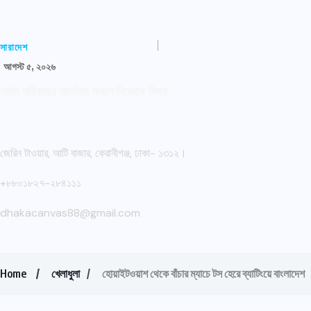
সারাদেশ
আগস্ট ৫, ২০২৬
শহিদ পরিবারের আর্তনাদ শুনলে নিজেকে স্থির
জেরিন টাওয়ার, আটি বাজার, কেরানীগঞ্জ, ঢাকা- ১৩১২।
+৮৮০১৮২৭-২৮৪১১১
dhakacanvas88@gmail.com
Home
খেলাধুলা
হোয়াইটওয়াশ থেকে বাঁচার ম্যাচে টস হেরে ব্যাটিংয়ে বাংলাদেশ