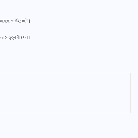
। হেরেছে ৭ উইকেটে।
জের নেতৃত্বাধীন দল।