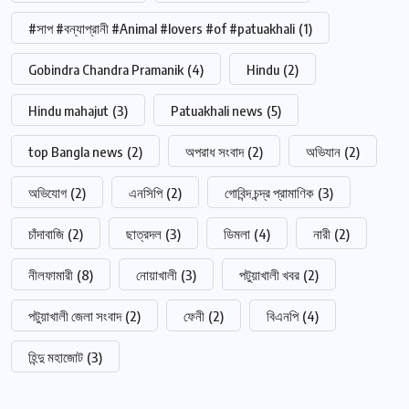
#সাপ #বন্যাপ্রানী #Animal #lovers #of #patuakhali
(1)
Gobindra Chandra Pramanik
(4)
Hindu
(2)
Hindu mahajut
(3)
Patuakhali news
(5)
top Bangla news
(2)
অপরাধ সংবাদ
(2)
অভিযান
(2)
অভিযোগ
(2)
এনসিপি
(2)
গোবিন্দ চন্দ্র প্রামাণিক
(3)
চাঁদাবাজি
(2)
ছাত্রদল
(3)
ডিমলা
(4)
নারী
(2)
নীলফামারী
(8)
নোয়াখালী
(3)
পটুয়াখালী খবর
(2)
পটুয়াখালী জেলা সংবাদ
(2)
ফেনী
(2)
বিএনপি
(4)
হিন্দু মহাজোট
(3)