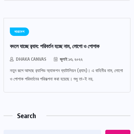
সারাদেশ
বদলে যাচ্ছে র‌্যাব: পরিবর্তন হচ্ছে নাম, লোগো ও পোশাক
DHAKA CANVAS
জুলাই ১৩, ২০২২
নতুন রূপে আসছে র‌্যাপিড অ্যাকশন ব্যাটালিয়ন (র‌্যাব)। এ বাহিনীর নাম, লোগো
ও পোশাক পরিবর্তনের পরিকল্পনা করা হয়েছে। শুধু তা-ই নয়,
Search