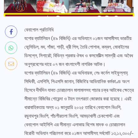
বেনাপোল প্রতিনিধি
যশোর ব্যাটালিয়ন (৪৯ বিজিবি) এর অভিযানে ০১জন আসামীসহ ভারতীয়
ফেন্সিডিল, মদ, গাঁজা, শাড়ী, থ্রী পিস, তৈরি পোশাক, কম্বল, মোবাইলের
ডিসপ্লে, সিগারেট, বিভিন্ন প্রকার ঔষধ ও কসমেটিক্স সামগ্রী এবং অবৈধ
অনুপ্রবেশের দায়ে ০৭ জন বাংলাদেশী নাগরিক আটক।
যশোর ব্যাটালিয়ন (৪৯ বিজিবি) এর অধিনায়ক, লেঃ কর্নেল সাইফুল্লাহ্
সিদ্দিকী, এসপিসি, পিএসসি জানান, বিজিবি’র আভিযানিক কর্মকাণ্ড অংশ
হিসেবে দীর্ঘদিন যাবত চোরাচালান মালামালসহ পাচার চক্র আটকের ক্ষেত্রে
সীমান্তে বিজিবির গোয়েন্দা ও টহল তৎপরতা জোরদার করা হয়েছে। এরই
ধারাবাহিকতায় অদ্য ০১ জানুয়ারি ২০২৫ তারিখে বেনাপোল বিওপি,
রঘুনাথপুর বিওপি, পাঁচপীরতলা বিওপি, আমড়াখালী চেকপোস্ট এবং
বেনাপোল আইসিপি এর সীমান্ত এলাকায় বিশেষ মাদক ও চোরাচালান
বিরোধী অভিযান পরিচালনা করে ০১জন আসামীসহ সর্বমোট ১৩,১২,৩০০/-