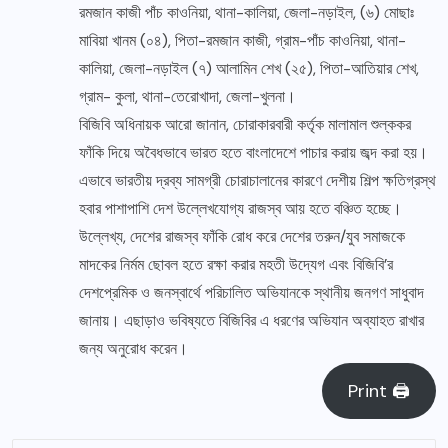
রমজান কাজী পাঁচ কাওনিয়া, থানা-কালিয়া, জেলা-নড়াইল, (৬) মোছাঃ
মাবিয়া খানম (০৪), পিতা-রমজান কাজী, গ্রাম-পাঁচ কাওনিয়া, থানা-
কালিয়া, জেলা-নড়াইল (৭) আলামিন শেখ (২৫), পিতা-আতিয়ার শেখ,
গ্রাম- কুলা, থানা-তেরোখাদা, জেলা-খুলনা।
বিজিবি অধিনায়ক আরো জানান, চোরাকারবারী কর্তৃক মালামাল শুল্ককর
ফাঁকি দিয়ে অবৈধভাবে ভারত হতে বাংলাদেশে পাচার করায় জব্দ করা হয়।
এভাবে ভারতীয় দ্রব্য সামগ্রী চোরাচালানের কারণে দেশীয় শিল্প ক্ষতিগ্রস্থ
হবার পাশাপাশি দেশ উল্লেখযোগ্য রাজস্ব আয় হতে বঞ্চিত হচ্ছে।
উল্লেখ্য, দেশের রাজস্ব ফাঁকি রোধ করে দেশের তরুন/যুব সমাজকে
মাদকের নির্মম ছোবল হতে রক্ষা করার মহতী উদ্যেগ এবং বিজিবি’র
দেশপ্রেমিক ও জনস্বার্থে পরিচালিত অভিযানকে স্থানীয় জনগণ সাধুবাদ
জানায়। এছাড়াও ভবিষ্যতে বিজিবির এ ধরণের অভিযান অব্যাহত রাখার
জন্য অনুরোধ করেন।
Print 🖨