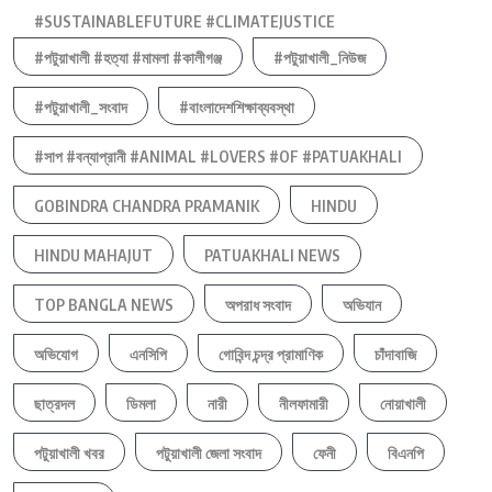
#SUSTAINABLEFUTURE #CLIMATEJUSTICE
#পটুয়াখালী #হত্যা #মামলা #কালীগঞ্জ
#পটুয়াখালী_নিউজ
#পটুয়াখালী_সংবাদ
#বাংলাদেশশিক্ষাব্যবস্থা
#সাপ #বন্যাপ্রানী #ANIMAL #LOVERS #OF #PATUAKHALI
GOBINDRA CHANDRA PRAMANIK
HINDU
HINDU MAHAJUT
PATUAKHALI NEWS
TOP BANGLA NEWS
অপরাধ সংবাদ
অভিযান
অভিযোগ
এনসিপি
গোবিন্দ চন্দ্র প্রামাণিক
চাঁদাবাজি
ছাত্রদল
ডিমলা
নারী
নীলফামারী
নোয়াখালী
পটুয়াখালী খবর
পটুয়াখালী জেলা সংবাদ
ফেনী
বিএনপি