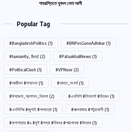
শাহরাস্তিতে যুবদল নেতা আলী
Popular Tag
#BangladeshPolitics
(1)
#BNPvsGonoAdhikar
(1)
#humanity_first
(2)
#PatuakhaliNews
(1)
#PoliticalClash
(1)
#VPNoor
(2)
#আজীবন #সম্মাননা
(1)
#আহত_সংঘর্ষ
(1)
#উপজেলা_প্রশাসন_ডিমলা
(2)
#এনসিপি #লিফলেট #বিতরন
(1)
#এনসিপির #জুলাই #পদযাত্রা
(1)
#কক্সবাজার #পটুয়াখালী
(1)
#কলাপাড়ায় #৬ #ফুট #লম্বা #বিষধর #পদ্মগোখরা #উদ্ধার
(1)