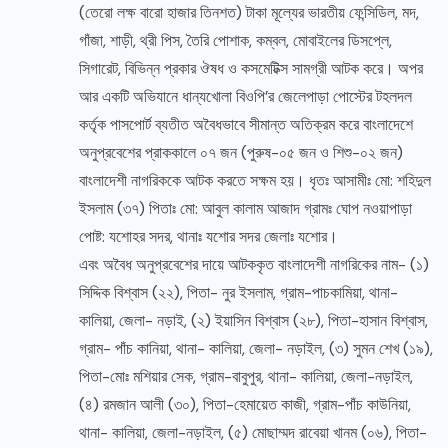
(তেরো লক্ষ বারো হাজার তিনশত) টাকা মূল্যের ভারতীয় ফেন্সিডিল, মদ,
গাঁজা, শাড়ী, থ্রী পিস, তৈরি পোশাক, কম্বল, মোবাইলের ডিসপ্লে,
সিগারেট, বিভিন্ন প্রকার ঔষধ ও কসমেটিক্স সামগ্রী আটক করে। অপর
আর একটি অভিযানে ধান্যখোলা বিওপি’র জেলেপাড়া পোস্টের টহলদল
কর্তৃক পাসপোর্ট ব্যতীত অবৈধভাবে সীমান্ত অতিক্রম করে বাংলাদেশে
অনুপ্রবেশের প্রাককালে ০৭ জন (পুরুষ-০৫ জন ও শিশু-০২ জন)
বাংলাদেশী নাগরিককে আটক করতে সক্ষম হয়। ধৃতঃ আসামীঃ মো: শহিদুল
ইসলাম (৩৭) পিতাঃ মো: আবুল কালাম আজাদ গ্রামঃ ঘোপ নওয়াপাড়া
পোষ্ট: যশোহর সদর, থানাঃ যশোর সদর জেলাঃ যশোর।
এবং অবৈধ অনুপ্রবেশের দায়ে আটককৃত বাংলাদেশী নাগরিকের নাম- (১)
সিদ্দিক বিশ্বাস (২২), পিতা- নুর ইসলাম, গ্রাম-পাচকামিয়া, থানা-
কালিয়া, জেলা- নড়াই, (২) ইয়াসিন বিশ্বাস (২৮), পিতা-হাসান বিশ্বাস,
গ্রাম- পাঁচ কানিয়া, থানা- কালিয়া, জেলা- নড়াইল, (৩) সুমন শেখ (১৯),
পিতা-মোঃ মশিয়ার সেক, গ্রাম-বাবুপুর, থানা- কালিয়া, জেলা-নড়াইল,
(৪) রমজান আলী (৩০), পিতা-হেমায়েত কাজী, গ্রাম-পাঁচ কাউনিয়া,
থানা- কালিয়া, জেলা-নড়াইল, (৫) মোছাম্মদ রাবেয়া খানম (০৬), পিতা-