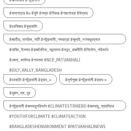
#কলাপাড়ায় #৬ #ফুট #লম্বা #বিষধর #পদ্মগোখরা #উদ্ধার
#চরবিজায় #কুয়াকাটা
#জাতীয়_নাগরিক_পার্টি #পটুয়াখালী_পদযাত্রা #জুলাই_গণঅভ্যুত্থান
#নাহিদ_ইসলাম #রাজনৈতিক_আন্দোলন #নতুন_রাজনীতি #সিস্টেম_পরিবর্তন
#জেলা_কার্যালয় #পথসভা #NCP_PATUAKHALI
#JULY_RALLY_BANGLADESH
#ডাকাতি #পটুয়াখালী #র‍্যাব_৮
#দূর্গাপুজা #পটুয়াখালী #র‍্যাব-৮
#নুরুল_হক_নুর
#পটুয়াখালী #জলবায়ুপরিবর্তন #CLIMATESTRIKEBD #জলবায়ু_ন্যায়বিচার
#YOUTHFORCLIMATE #CLIMATEACTION
#BANGLADESHENVIRONMENT #PATUAKHALINEWS