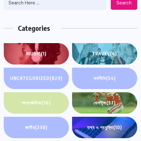
Search
Categories
MUSIC
(1)
TRAVEL
(6)
UNCATEGORIZED
(829)
অর্থনীতি
(54)
আন্তর্জাতিক
(36)
খেলাধুলা
(57)
জাতীয়
(338)
তথ্য ও প্রযুক্তি
(10)