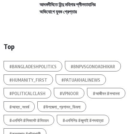
আদমদীঘিতে হিন্দু মহিলার শ্লীলতাহানির
অভিযোগে যুবক গ্রেপ্তার
Top
#BANGLADESHPOLITICS
#BNPVSGONOADHIKAR
#HUMANITY_FIRST
#PATUAKHALINEWS
#POLITICALCLASH
#VPNOOR
#আজীবন #সম্মাননা
#আহত_সংঘর্ষ
#উপজেলা_প্রশাসন_ডিমলা
#এনসিপি #লিফলেট #বিতরন
#এনসিপির #জুলাই #পদযাত্রা
#কক্সবাজার #পটুয়াখালী