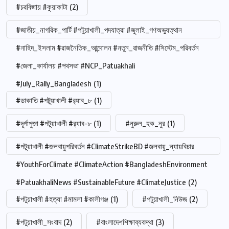
#চরবিজায় #কুয়াকাটা
(2)
#জাতীয়_নাগরিক_পার্টি #পটুয়াখালী_পদযাত্রা #জুলাই_গণঅভ্যুত্থান
#নাহিদ_ইসলাম #রাজনৈতিক_আন্দোলন #নতুন_রাজনীতি #সিস্টেম_পরিবর্তন
#জেলা_কার্যালয় #পথসভা #NCP_Patuakhali
#July_Rally_Bangladesh
(1)
#ডাকাতি #পটুয়াখালী #র‍্যাব_৮
(1)
#দূর্গাপুজা #পটুয়াখালী #র‍্যাব-৮
(1)
#নুরুল_হক_নুর
(1)
#পটুয়াখালী #জলবায়ুপরিবর্তন #ClimateStrikeBD #জলবায়ু_ন্যায়বিচার
#YouthForClimate #ClimateAction #BangladeshEnvironment
#PatuakhaliNews #SustainableFuture #ClimateJustice
(2)
#পটুয়াখালী #হত্যা #মামলা #কালীগঞ্জ
(1)
#পটুয়াখালী_নিউজ
(2)
#পটুয়াখালী_সংবাদ
(2)
#বাংলাদেশশিক্ষাব্যবস্থা
(3)