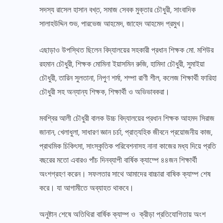
সদস্য রাসেল হাসান বখ্ত, সমাজ সেবক মুক্তার চৌধুরী, সাংবাদিক
সালাহউদ্দিন শুভ, পারভেজ আহমেদ, জাহেদ আহমেদ প্রমুখ।
এছাড়াও উপস্থিত ছিলেন বিদ্যালয়ের সহকারী প্রধান শিক্ষক মো. মশিউর
রহমান চৌধুরী, শিক্ষক মোমিনা ইয়াসমিন রুজি, হামিদা চৌধুরী, সুমাইয়া
চৌধুরী, তারিন সুলতানা, নিপুণ শর্মা, শম্পা রাণী শীল, কলেজ শিক্ষার্থী ফারিহা
চৌধুরী সহ অন্যান্য শিক্ষক, শিক্ষার্থী ও অভিভাবকরা।
মবশ্বির আলী চৌধুরী বালক উচ্চ বিদ্যালয়ের প্রধান শিক্ষক আহমদ সিরাজ
জানান, খেলাধুলা, সাধারণ জ্ঞান চর্চা, প্রাত্যহিক জীবনে প্রয়োজনীয় কাজ,
প্রাথমিক চিকিৎসা, সাংস্কৃতিক পরিবেশনাসহ নানা কাজের মধ্য দিয়ে প্রতি
বছরের মতো এবারও পাঁচ দিনব্যাপী বার্ষিক ক্যাম্পে ৪৪জন শিক্ষার্থী
অংশগ্রহণ করেন। সফলতার সাথে আমাদের বাচ্চারা বাষিক ক্যাম্প শেষ
করে। যা আগামীতে অব্যাহত থাকবে।
অনুষ্টান শেষে অতিথিরা বার্ষিক ক্যাম্প ও ক্রীড়া প্রতিযোগিতায় অংশ