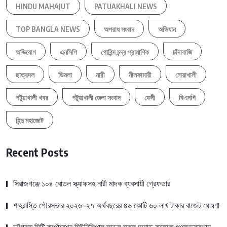
HINDU MAHAJUT
PATUAKHALI NEWS
TOP BANGLA NEWS
অপরাধ সংবাদ
অভিযান
অভিযোগ
এনসিপি
গোবিন্দ চন্দ্র প্রামাণিক
চাঁদাবাজি
ছাত্রদল
ডিমলা
নারী
নীলফামারী
নোয়াখালী
পটুয়াখালী খবর
পটুয়াখালী জেলা সংবাদ
ফেনী
বিএনপি
হিন্দু মহাজোট
Recent Posts
সিরাজগঞ্জে ১০৪ বোতল স্ক্যাফসহ নারী মাদক ব্যবসায়ী গ্রেফতার
শাহরাস্তি পৌরসভার ২০২৬-২৭ অর্থবছরের ৪৬ কোটি ৬০ লাখ টাকার বাজেট ঘোষণা