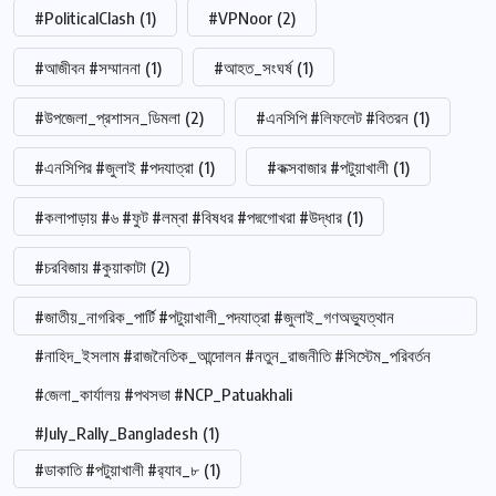
#PoliticalClash
(1)
#VPNoor
(2)
#আজীবন #সম্মাননা
(1)
#আহত_সংঘর্ষ
(1)
#উপজেলা_প্রশাসন_ডিমলা
(2)
#এনসিপি #লিফলেট #বিতরন
(1)
#এনসিপির #জুলাই #পদযাত্রা
(1)
#কক্সবাজার #পটুয়াখালী
(1)
#কলাপাড়ায় #৬ #ফুট #লম্বা #বিষধর #পদ্মগোখরা #উদ্ধার
(1)
#চরবিজায় #কুয়াকাটা
(2)
#জাতীয়_নাগরিক_পার্টি #পটুয়াখালী_পদযাত্রা #জুলাই_গণঅভ্যুত্থান
#নাহিদ_ইসলাম #রাজনৈতিক_আন্দোলন #নতুন_রাজনীতি #সিস্টেম_পরিবর্তন
#জেলা_কার্যালয় #পথসভা #NCP_Patuakhali
#July_Rally_Bangladesh
(1)
#ডাকাতি #পটুয়াখালী #র‍্যাব_৮
(1)