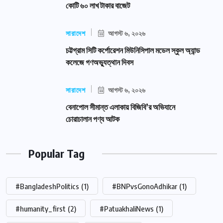
কোটি ৬০ লাখ টাকার বাজেট
সারাদেশ
আগস্ট ৬, ২০২৬
চট্টগ্রাম সিটি কর্পোরেশন মিউনিসিপাল মডেল স্কুল অ্যান্ড
কলেজে গণঅভ্যুত্থান দিবস
সারাদেশ
আগস্ট ৬, ২০২৬
বেনাপোল সীমান্ত এলাকায় বিজিবি’র অভিযানে
চোরাচালান পণ্য আটক
Popular Tag
#BangladeshPolitics
(1)
#BNPvsGonoAdhikar
(1)
#humanity_first
(2)
#PatuakhaliNews
(1)