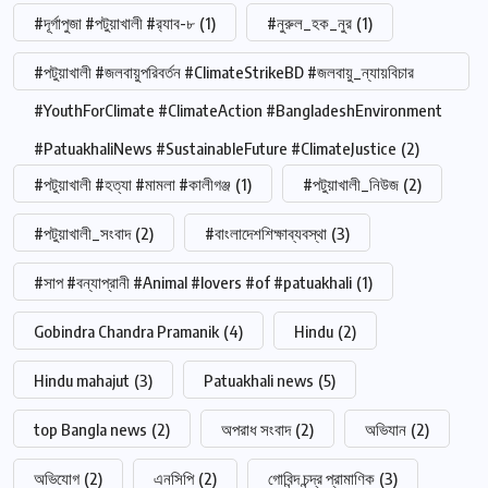
#দূর্গাপুজা #পটুয়াখালী #র‍্যাব-৮
(1)
#নুরুল_হক_নুর
(1)
#পটুয়াখালী #জলবায়ুপরিবর্তন #ClimateStrikeBD #জলবায়ু_ন্যায়বিচার
#YouthForClimate #ClimateAction #BangladeshEnvironment
#PatuakhaliNews #SustainableFuture #ClimateJustice
(2)
#পটুয়াখালী #হত্যা #মামলা #কালীগঞ্জ
(1)
#পটুয়াখালী_নিউজ
(2)
#পটুয়াখালী_সংবাদ
(2)
#বাংলাদেশশিক্ষাব্যবস্থা
(3)
#সাপ #বন্যাপ্রানী #Animal #lovers #of #patuakhali
(1)
Gobindra Chandra Pramanik
(4)
Hindu
(2)
Hindu mahajut
(3)
Patuakhali news
(5)
top Bangla news
(2)
অপরাধ সংবাদ
(2)
অভিযান
(2)
অভিযোগ
(2)
এনসিপি
(2)
গোবিন্দ চন্দ্র প্রামাণিক
(3)