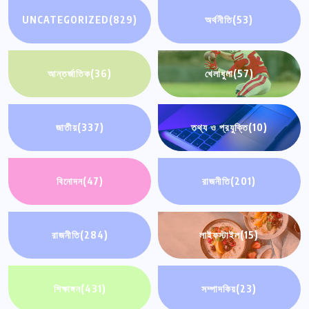
UNCATEGORIZED
(829)
অর্থনীতি
(53)
আন্তর্জাতিক
(36)
খেলাধুলা
(57)
জাতীয়
(337)
তথ্য ও প্রযুক্তি
(10)
বিনোদন
(47)
রাজনীতি
(201)
রাজনীতি
(284)
লাইফস্টাইল
(15)
শিক্ষাঙ্গন
(431)
সম্পাদকিয়
(23)