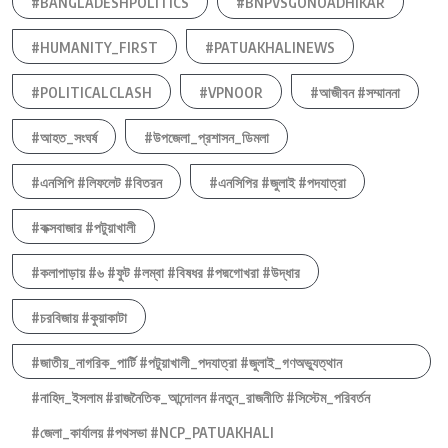
#BANGLADESHPOLITICS
#BNPVSGONOADHIKAR
#HUMANITY_FIRST
#PATUAKHALINEWS
#POLITICALCLASH
#VPNOOR
#আজীবন #সম্মাননা
#আহত_সংঘর্ষ
#উপজেলা_প্রশাসন_ডিমলা
#এনসিপি #লিফলেট #বিতরন
#এনসিপির #জুলাই #পদযাত্রা
#কক্সবাজার #পটুয়াখালী
#কলাপাড়ায় #৬ #ফুট #লম্বা #বিষধর #পদ্মগোখরা #উদ্ধার
#চরবিজায় #কুয়াকাটা
#জাতীয়_নাগরিক_পার্টি #পটুয়াখালী_পদযাত্রা #জুলাই_গণঅভ্যুত্থান
#নাহিদ_ইসলাম #রাজনৈতিক_আন্দোলন #নতুন_রাজনীতি #সিস্টেম_পরিবর্তন
#জেলা_কার্যালয় #পথসভা #NCP_PATUAKHALI