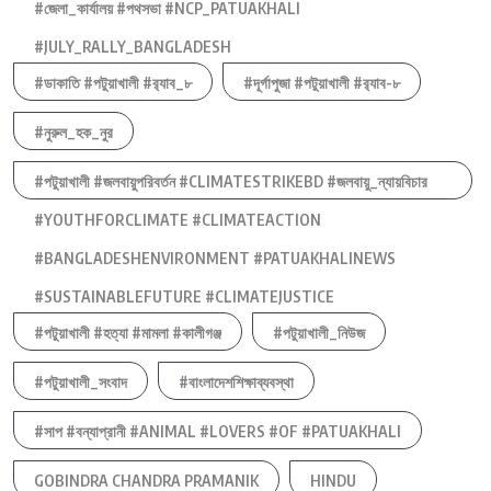
#জেলা_কার্যালয় #পথসভা #NCP_PATUAKHALI
#JULY_RALLY_BANGLADESH
#ডাকাতি #পটুয়াখালী #র‍্যাব_৮
#দূর্গাপুজা #পটুয়াখালী #র‍্যাব-৮
#নুরুল_হক_নুর
#পটুয়াখালী #জলবায়ুপরিবর্তন #CLIMATESTRIKEBD #জলবায়ু_ন্যায়বিচার
#YOUTHFORCLIMATE #CLIMATEACTION
#BANGLADESHENVIRONMENT #PATUAKHALINEWS
#SUSTAINABLEFUTURE #CLIMATEJUSTICE
#পটুয়াখালী #হত্যা #মামলা #কালীগঞ্জ
#পটুয়াখালী_নিউজ
#পটুয়াখালী_সংবাদ
#বাংলাদেশশিক্ষাব্যবস্থা
#সাপ #বন্যাপ্রানী #ANIMAL #LOVERS #OF #PATUAKHALI
GOBINDRA CHANDRA PRAMANIK
HINDU