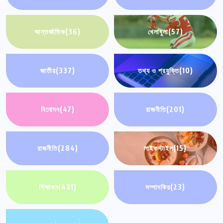
আন্তর্জাতিক
(36)
খেলাধুলা
(57)
জাতীয়
(337)
তথ্য ও প্রযুক্তি
(10)
বিনোদন
(47)
রাজনীতি
(201)
রাজনীতি
(284)
লাইফস্টাইল
(15)
শিক্ষাঙ্গন
(431)
সম্পাদকিয়
(23)