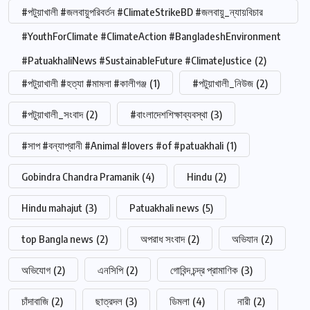
#পটুয়াখালী #জলবায়ুপরিবর্তন #ClimateStrikeBD #জলবায়ু_ন্যায়বিচার
#YouthForClimate #ClimateAction #BangladeshEnvironment
#PatuakhaliNews #SustainableFuture #ClimateJustice
(2)
#পটুয়াখালী #হত্যা #মামলা #কালীগঞ্জ
(1)
#পটুয়াখালী_নিউজ
(2)
#পটুয়াখালী_সংবাদ
(2)
#বাংলাদেশশিক্ষাব্যবস্থা
(3)
#সাপ #বন্যাপ্রানী #Animal #lovers #of #patuakhali
(1)
Gobindra Chandra Pramanik
(4)
Hindu
(2)
Hindu mahajut
(3)
Patuakhali news
(5)
top Bangla news
(2)
অপরাধ সংবাদ
(2)
অভিযান
(2)
অভিযোগ
(2)
এনসিপি
(2)
গোবিন্দ চন্দ্র প্রামাণিক
(3)
চাঁদাবাজি
(2)
ছাত্রদল
(3)
ডিমলা
(4)
নারী
(2)