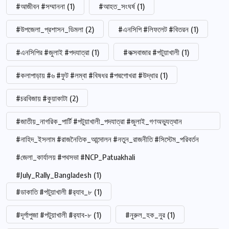
#আজীবন #সম্মাননা
(1)
#আহত_সংঘর্ষ
(1)
#উপজেলা_প্রশাসন_ডিমলা
(2)
#এনসিপি #লিফলেট #বিতরন
(1)
#এনসিপির #জুলাই #পদযাত্রা
(1)
#কক্সবাজার #পটুয়াখালী
(1)
#কলাপাড়ায় #৬ #ফুট #লম্বা #বিষধর #পদ্মগোখরা #উদ্ধার
(1)
#চরবিজায় #কুয়াকাটা
(2)
#জাতীয়_নাগরিক_পার্টি #পটুয়াখালী_পদযাত্রা #জুলাই_গণঅভ্যুত্থান
#নাহিদ_ইসলাম #রাজনৈতিক_আন্দোলন #নতুন_রাজনীতি #সিস্টেম_পরিবর্তন
#জেলা_কার্যালয় #পথসভা #NCP_Patuakhali
#July_Rally_Bangladesh
(1)
#ডাকাতি #পটুয়াখালী #র‍্যাব_৮
(1)
#দূর্গাপুজা #পটুয়াখালী #র‍্যাব-৮
(1)
#নুরুল_হক_নুর
(1)