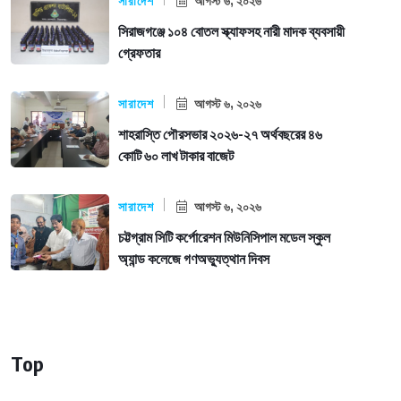
সারাদেশ
আগস্ট ৬, ২০২৬
সিরাজগঞ্জে ১০৪ বোতল স্ক্যাফসহ নারী মাদক ব্যবসায়ী
গ্রেফতার
সারাদেশ
আগস্ট ৬, ২০২৬
শাহরাস্তি পৌরসভার ২০২৬-২৭ অর্থবছরের ৪৬
কোটি ৬০ লাখ টাকার বাজেট
সারাদেশ
আগস্ট ৬, ২০২৬
চট্টগ্রাম সিটি কর্পোরেশন মিউনিসিপাল মডেল স্কুল
অ্যান্ড কলেজে গণঅভ্যুত্থান দিবস
Top