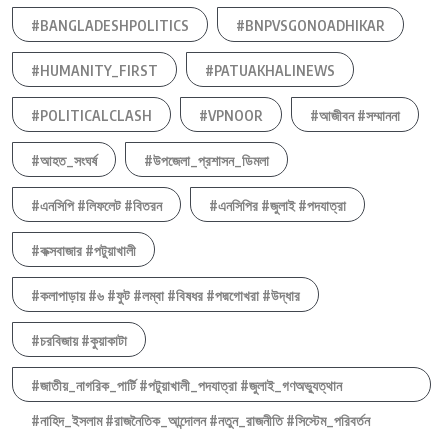
#BANGLADESHPOLITICS
#BNPVSGONOADHIKAR
#HUMANITY_FIRST
#PATUAKHALINEWS
#POLITICALCLASH
#VPNOOR
#আজীবন #সম্মাননা
#আহত_সংঘর্ষ
#উপজেলা_প্রশাসন_ডিমলা
#এনসিপি #লিফলেট #বিতরন
#এনসিপির #জুলাই #পদযাত্রা
#কক্সবাজার #পটুয়াখালী
#কলাপাড়ায় #৬ #ফুট #লম্বা #বিষধর #পদ্মগোখরা #উদ্ধার
#চরবিজায় #কুয়াকাটা
#জাতীয়_নাগরিক_পার্টি #পটুয়াখালী_পদযাত্রা #জুলাই_গণঅভ্যুত্থান
#নাহিদ_ইসলাম #রাজনৈতিক_আন্দোলন #নতুন_রাজনীতি #সিস্টেম_পরিবর্তন