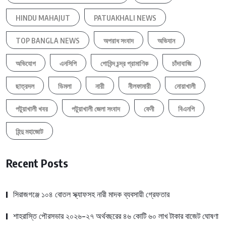
HINDU MAHAJUT
PATUAKHALI NEWS
TOP BANGLA NEWS
অপরাধ সংবাদ
অভিযান
অভিযোগ
এনসিপি
গোবিন্দ চন্দ্র প্রামাণিক
চাঁদাবাজি
ছাত্রদল
ডিমলা
নারী
নীলফামারী
নোয়াখালী
পটুয়াখালী খবর
পটুয়াখালী জেলা সংবাদ
ফেনী
বিএনপি
হিন্দু মহাজোট
Recent Posts
সিরাজগঞ্জে ১০৪ বোতল স্ক্যাফসহ নারী মাদক ব্যবসায়ী গ্রেফতার
শাহরাস্তি পৌরসভার ২০২৬-২৭ অর্থবছরের ৪৬ কোটি ৬০ লাখ টাকার বাজেট ঘোষণা