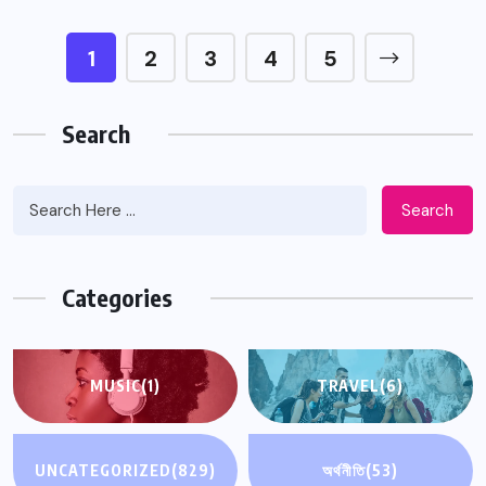
1
2
3
4
5
Search
Search
Categories
MUSIC
(1)
TRAVEL
(6)
UNCATEGORIZED
(829)
অর্থনীতি
(53)