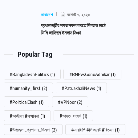
সারাদেশ
আগস্ট ৭, ২০২৬
প্রধানমন্ত্রীর সফর সফল করতে দিনরাত মাঠে
ডিসি জাহিদুল ইসলাম মিঞা
Popular Tag
#BangladeshPolitics
(1)
#BNPvsGonoAdhikar
(1)
#humanity_first
(2)
#PatuakhaliNews
(1)
#PoliticalClash
(1)
#VPNoor
(2)
#আজীবন #সম্মাননা
(1)
#আহত_সংঘর্ষ
(1)
#উপজেলা_প্রশাসন_ডিমলা
(2)
#এনসিপি #লিফলেট #বিতরন
(1)