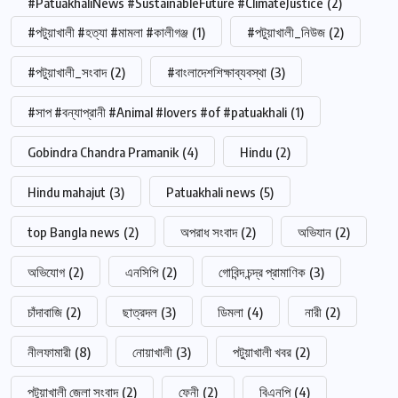
#PatuakhaliNews #SustainableFuture #ClimateJustice
(2)
#পটুয়াখালী #হত্যা #মামলা #কালীগঞ্জ
(1)
#পটুয়াখালী_নিউজ
(2)
#পটুয়াখালী_সংবাদ
(2)
#বাংলাদেশশিক্ষাব্যবস্থা
(3)
#সাপ #বন্যাপ্রানী #Animal #lovers #of #patuakhali
(1)
Gobindra Chandra Pramanik
(4)
Hindu
(2)
Hindu mahajut
(3)
Patuakhali news
(5)
top Bangla news
(2)
অপরাধ সংবাদ
(2)
অভিযান
(2)
অভিযোগ
(2)
এনসিপি
(2)
গোবিন্দ চন্দ্র প্রামাণিক
(3)
চাঁদাবাজি
(2)
ছাত্রদল
(3)
ডিমলা
(4)
নারী
(2)
নীলফামারী
(8)
নোয়াখালী
(3)
পটুয়াখালী খবর
(2)
পটুয়াখালী জেলা সংবাদ
(2)
ফেনী
(2)
বিএনপি
(4)