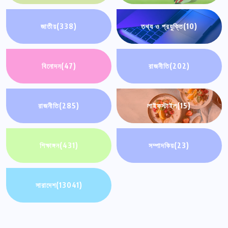
জাতীয়
(338)
তথ্য ও প্রযুক্তি
(10)
বিনোদন
(47)
রাজনীতি
(202)
রাজনীতি
(285)
লাইফস্টাইল
(15)
শিক্ষাঙ্গন
(431)
সম্পাদকিয়
(23)
সারাদেশ
(13041)