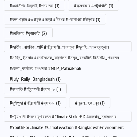
#এনসিপির #জুলাই #পদযাত্রা
(1)
#কক্সবাজার #পটুয়াখালী
(1)
#কলাপাড়ায় #৬ #ফুট #লম্বা #বিষধর #পদ্মগোখরা #উদ্ধার
(1)
#চরবিজায় #কুয়াকাটা
(2)
#জাতীয়_নাগরিক_পার্টি #পটুয়াখালী_পদযাত্রা #জুলাই_গণঅভ্যুত্থান
#নাহিদ_ইসলাম #রাজনৈতিক_আন্দোলন #নতুন_রাজনীতি #সিস্টেম_পরিবর্তন
#জেলা_কার্যালয় #পথসভা #NCP_Patuakhali
#July_Rally_Bangladesh
(1)
#ডাকাতি #পটুয়াখালী #র‍্যাব_৮
(1)
#দূর্গাপুজা #পটুয়াখালী #র‍্যাব-৮
(1)
#নুরুল_হক_নুর
(1)
#পটুয়াখালী #জলবায়ুপরিবর্তন #ClimateStrikeBD #জলবায়ু_ন্যায়বিচার
#YouthForClimate #ClimateAction #BangladeshEnvironment