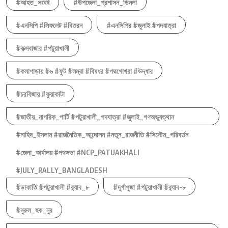
#আহত_সংঘর্ষ
#উপজেলা_প্রশাসন_ডিমলা
#এনসিপি #লিফলেট #বিতরন
#এনসিপির #জুলাই #পদযাত্রা
#কক্সবাজার #পটুয়াখালী
#কলাপাড়ায় #৬ #ফুট #লম্বা #বিষধর #পদ্মগোখরা #উদ্ধার
#চরবিজায় #কুয়াকাটা
#জাতীয়_নাগরিক_পার্টি #পটুয়াখালী_পদযাত্রা #জুলাই_গণঅভ্যুত্থান
#নাহিদ_ইসলাম #রাজনৈতিক_আন্দোলন #নতুন_রাজনীতি #সিস্টেম_পরিবর্তন
#জেলা_কার্যালয় #পথসভা #NCP_PATUAKHALI
#JULY_RALLY_BANGLADESH
#ডাকাতি #পটুয়াখালী #র‍্যাব_৮
#দূর্গাপুজা #পটুয়াখালী #র‍্যাব-৮
#নুরুল_হক_নুর