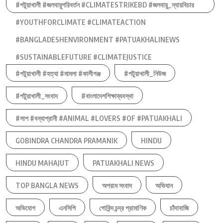
#পটুয়াখালী #জলবায়ুপরিবর্তন #CLIMATESTRIKEBD #জলবায়ু_ন্যায়বিচার
#YOUTHFORCLIMATE #CLIMATEACTION
#BANGLADESHENVIRONMENT #PATUAKHALINEWS
#SUSTAINABLEFUTURE #CLIMATEJUSTICE
#পটুয়াখালী #হত্যা #মামলা #কালীগঞ্জ
#পটুয়াখালী_নিউজ
#পটুয়াখালী_সংবাদ
#বাংলাদেশশিক্ষাব্যবস্থা
#সাপ #বন্যাপ্রানী #ANIMAL #LOVERS #OF #PATUAKHALI
GOBINDRA CHANDRA PRAMANIK
HINDU
HINDU MAHAJUT
PATUAKHALI NEWS
TOP BANGLA NEWS
অপরাধ সংবাদ
অভিযান
অভিযোগ
এনসিপি
গোবিন্দ চন্দ্র প্রামাণিক
চাঁদাবাজি