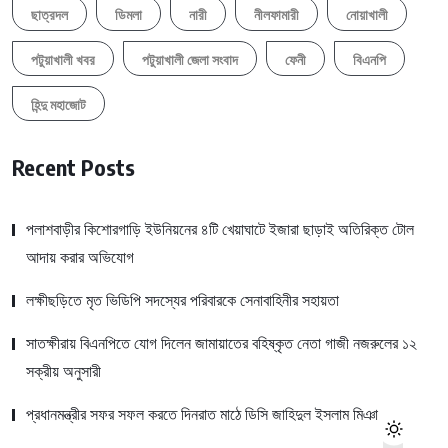
ছাত্রদল
ডিমলা
নারী
নীলফামারী
নোয়াখালী
পটুয়াখালী খবর
পটুয়াখালী জেলা সংবাদ
ফেনী
বিএনপি
হিন্দু মহাজোট
Recent Posts
পলাশবাড়ীর কিশোরগাড়ি ইউনিয়নের ৪টি খেয়াঘাটে ইজারা ছাড়াই অতিরিক্ত টোল
আদায় করার অভিযোগ
লক্ষীছড়িতে মৃত ভিডিপি সদস্যের পরিবারকে সেনাবাহিনীর সহায়তা
সাতক্ষীরায় বিএনপিতে যোগ দিলেন জামায়াতের বহিষ্কৃত নেতা গাজী নজরুলের ১২
সক্রীয় অনুসারী
প্রধানমন্ত্রীর সফর সফল করতে দিনরাত মাঠে ডিসি জাহিদুল ইসলাম মিঞা