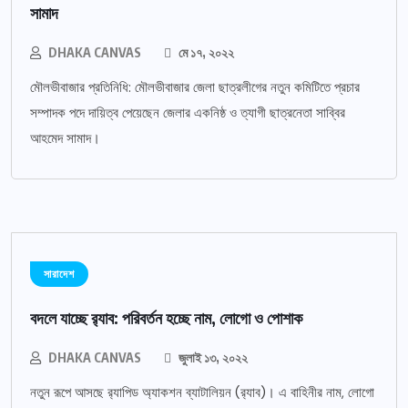
সামাদ
DHAKA CANVAS
মে ১৭, ২০২২
মৌলভীবাজার প্রতিনিধি: মৌলভীবাজার জেলা ছাত্রলীগের নতুন কমিটিতে প্রচার
সম্পাদক পদে দায়িত্ব পেয়েছেন জেলার একনিষ্ঠ ও ত্যাগী ছাত্রনেতা সাব্বির
আহমেদ সামাদ।
সারাদেশ
বদলে যাচ্ছে র‌্যাব: পরিবর্তন হচ্ছে নাম, লোগো ও পোশাক
DHAKA CANVAS
জুলাই ১৩, ২০২২
নতুন রূপে আসছে র‌্যাপিড অ্যাকশন ব্যাটালিয়ন (র‌্যাব)। এ বাহিনীর নাম, লোগো