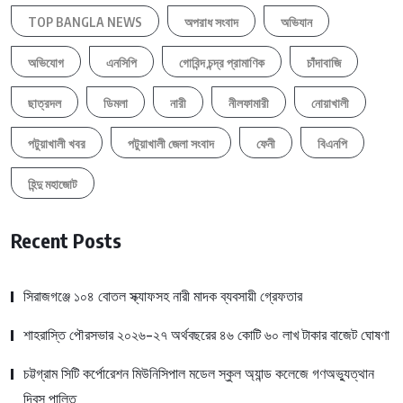
TOP BANGLA NEWS
অপরাধ সংবাদ
অভিযান
অভিযোগ
এনসিপি
গোবিন্দ চন্দ্র প্রামাণিক
চাঁদাবাজি
ছাত্রদল
ডিমলা
নারী
নীলফামারী
নোয়াখালী
পটুয়াখালী খবর
পটুয়াখালী জেলা সংবাদ
ফেনী
বিএনপি
হিন্দু মহাজোট
Recent Posts
সিরাজগঞ্জে ১০৪ বোতল স্ক্যাফসহ নারী মাদক ব্যবসায়ী গ্রেফতার
শাহরাস্তি পৌরসভার ২০২৬-২৭ অর্থবছরের ৪৬ কোটি ৬০ লাখ টাকার বাজেট ঘোষণা
চট্টগ্রাম সিটি কর্পোরেশন মিউনিসিপাল মডেল স্কুল অ্যান্ড কলেজে গণঅভ্যুত্থান
দিবস পালিত