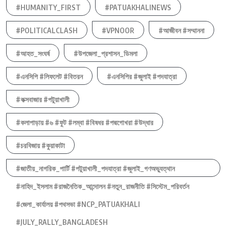
#HUMANITY_FIRST
#PATUAKHALINEWS
#POLITICALCLASH
#VPNOOR
#আজীবন #সম্মাননা
#আহত_সংঘর্ষ
#উপজেলা_প্রশাসন_ডিমলা
#এনসিপি #লিফলেট #বিতরন
#এনসিপির #জুলাই #পদযাত্রা
#কক্সবাজার #পটুয়াখালী
#কলাপাড়ায় #৬ #ফুট #লম্বা #বিষধর #পদ্মগোখরা #উদ্ধার
#চরবিজায় #কুয়াকাটা
#জাতীয়_নাগরিক_পার্টি #পটুয়াখালী_পদযাত্রা #জুলাই_গণঅভ্যুত্থান
#নাহিদ_ইসলাম #রাজনৈতিক_আন্দোলন #নতুন_রাজনীতি #সিস্টেম_পরিবর্তন
#জেলা_কার্যালয় #পথসভা #NCP_PATUAKHALI
#JULY_RALLY_BANGLADESH