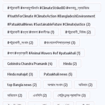
#পটুয়াখালী #জলবায়ুপরিবর্তন #ClimateStrikeBD #জলবায়ু_ন্যায়বিচার
#YouthForClimate #ClimateAction #BangladeshEnvironment
#PatuakhaliNews #SustainableFuture #ClimateJustice
(2)
#পটুয়াখালী #হত্যা #মামলা #কালীগঞ্জ
(1)
#পটুয়াখালী_নিউজ
(2)
#পটুয়াখালী_সংবাদ
(2)
#বাংলাদেশশিক্ষাব্যবস্থা
(3)
#সাপ #বন্যাপ্রানী #Animal #lovers #of #patuakhali
(1)
Gobindra Chandra Pramanik
(4)
Hindu
(2)
Hindu mahajut
(3)
Patuakhali news
(5)
top Bangla news
(2)
অপরাধ সংবাদ
(2)
অভিযান
(2)
অভিযোগ
(2)
এনসিপি
(2)
গোবিন্দ চন্দ্র প্রামাণিক
(3)