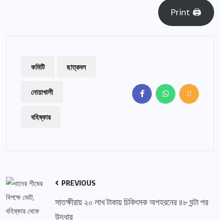
Print 🖨
কমিটি
ছাত্রদল
নোয়াখালী
বহিষ্কার
PREVIOUS
সাতক্ষীরায় ২০ লাখ টাকায় চিকিৎসক অপহরনের ৪৮ ঘন্টা পর
উদ্ধার