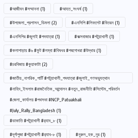
#আজীবন #সম্মাননা
(1)
#আহত_সংঘর্ষ
(1)
#উপজেলা_প্রশাসন_ডিমলা
(2)
#এনসিপি #লিফলেট #বিতরন
(1)
#এনসিপির #জুলাই #পদযাত্রা
(1)
#কক্সবাজার #পটুয়াখালী
(1)
#কলাপাড়ায় #৬ #ফুট #লম্বা #বিষধর #পদ্মগোখরা #উদ্ধার
(1)
#চরবিজায় #কুয়াকাটা
(2)
#জাতীয়_নাগরিক_পার্টি #পটুয়াখালী_পদযাত্রা #জুলাই_গণঅভ্যুত্থান
#নাহিদ_ইসলাম #রাজনৈতিক_আন্দোলন #নতুন_রাজনীতি #সিস্টেম_পরিবর্তন
#জেলা_কার্যালয় #পথসভা #NCP_Patuakhali
#July_Rally_Bangladesh
(1)
#ডাকাতি #পটুয়াখালী #র‍্যাব_৮
(1)
#দূর্গাপুজা #পটুয়াখালী #র‍্যাব-৮
(1)
#নুরুল_হক_নুর
(1)