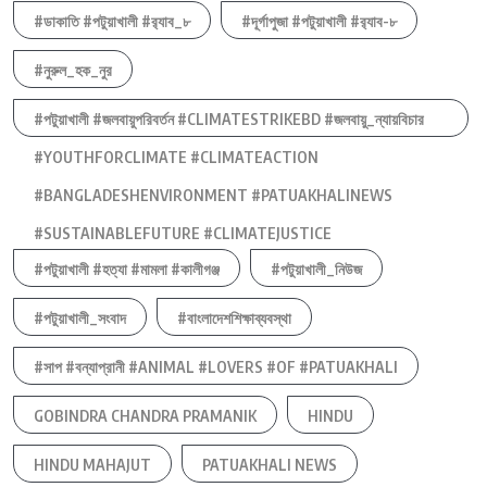
#ডাকাতি #পটুয়াখালী #র‍্যাব_৮
#দূর্গাপুজা #পটুয়াখালী #র‍্যাব-৮
#নুরুল_হক_নুর
#পটুয়াখালী #জলবায়ুপরিবর্তন #CLIMATESTRIKEBD #জলবায়ু_ন্যায়বিচার
#YOUTHFORCLIMATE #CLIMATEACTION
#BANGLADESHENVIRONMENT #PATUAKHALINEWS
#SUSTAINABLEFUTURE #CLIMATEJUSTICE
#পটুয়াখালী #হত্যা #মামলা #কালীগঞ্জ
#পটুয়াখালী_নিউজ
#পটুয়াখালী_সংবাদ
#বাংলাদেশশিক্ষাব্যবস্থা
#সাপ #বন্যাপ্রানী #ANIMAL #LOVERS #OF #PATUAKHALI
GOBINDRA CHANDRA PRAMANIK
HINDU
HINDU MAHAJUT
PATUAKHALI NEWS