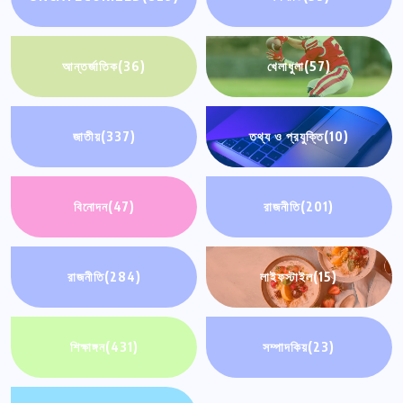
আন্তর্জাতিক
(36)
খেলাধুলা
(57)
জাতীয়
(337)
তথ্য ও প্রযুক্তি
(10)
বিনোদন
(47)
রাজনীতি
(201)
রাজনীতি
(284)
লাইফস্টাইল
(15)
শিক্ষাঙ্গন
(431)
সম্পাদকিয়
(23)