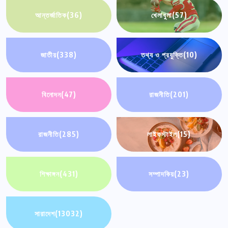
আন্তর্জাতিক
(36)
খেলাধুলা
(57)
জাতীয়
(338)
তথ্য ও প্রযুক্তি
(10)
বিনোদন
(47)
রাজনীতি
(201)
রাজনীতি
(285)
লাইফস্টাইল
(15)
শিক্ষাঙ্গন
(431)
সম্পাদকিয়
(23)
সারাদেশ
(13032)