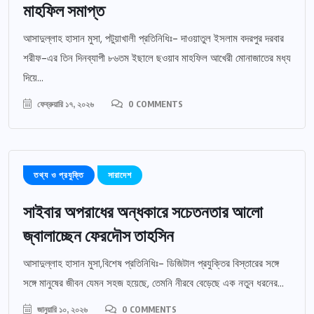
মাহফিল সমাপ্ত
আসাদুল্লাহ হাসান মুসা, পটুয়াখালী প্রতিনিধিঃ- দাওয়াতুল ইসলাম বদরপুর দরবার
শরীফ-এর তিন দিনব্যাপী ৮৬তম ইছালে ছওয়াব মাহফিল আখেরী মোনাজাতের মধ্য
দিয়ে...
ফেব্রুয়ারি ১৭, ২০২৬
0 COMMENTS
তথ্য ও প্রযুক্তি
সারাদেশ
সাইবার অপরাধের অন্ধকারে সচেতনতার আলো
জ্বালাচ্ছেন ফেরদৌস তাহসিন
আসাদুল্লাহ হাসান মুসা,বিশেষ প্রতিনিধিঃ- ডিজিটাল প্রযুক্তির বিস্তারের সঙ্গে
সঙ্গে মানুষের জীবন যেমন সহজ হয়েছে, তেমনি নীরবে বেড়েছে এক নতুন ধরনের...
জানুয়ারি ১০, ২০২৬
0 COMMENTS