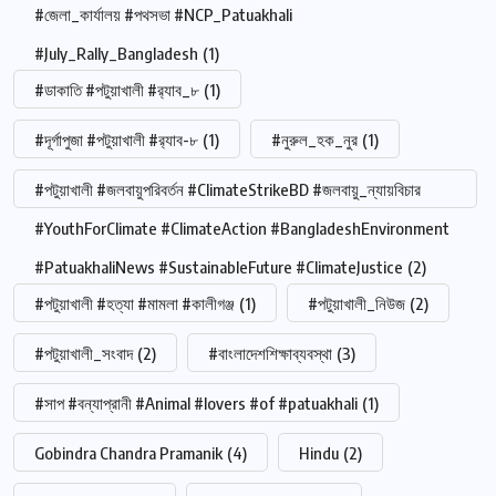
#জেলা_কার্যালয় #পথসভা #NCP_Patuakhali
#July_Rally_Bangladesh
(1)
#ডাকাতি #পটুয়াখালী #র‍্যাব_৮
(1)
#দূর্গাপুজা #পটুয়াখালী #র‍্যাব-৮
(1)
#নুরুল_হক_নুর
(1)
#পটুয়াখালী #জলবায়ুপরিবর্তন #ClimateStrikeBD #জলবায়ু_ন্যায়বিচার
#YouthForClimate #ClimateAction #BangladeshEnvironment
#PatuakhaliNews #SustainableFuture #ClimateJustice
(2)
#পটুয়াখালী #হত্যা #মামলা #কালীগঞ্জ
(1)
#পটুয়াখালী_নিউজ
(2)
#পটুয়াখালী_সংবাদ
(2)
#বাংলাদেশশিক্ষাব্যবস্থা
(3)
#সাপ #বন্যাপ্রানী #Animal #lovers #of #patuakhali
(1)
Gobindra Chandra Pramanik
(4)
Hindu
(2)