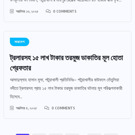
উপকূলীয় বন বিভাগ, পটুয়াখালী’র মহিপুর রেঞ্জের আয়োজনে ৪০ হাজার ঝাউ বৃক্ষ...
অক্টোবর ১৩, ২০২৫
0 COMMENTS
সারাদেশ
ট্রলারসহ ১৫ লাখ টাকার তরমুজ ডাকাতির মূল হোতা
গ্রেফতার
আসাদুল্লাহ হাসান মুসা, পটুয়াখালী প্রতিনিধিঃ- পটুয়াখালীর বাউফলে তেঁতুলিয়া
নদীতে ট্রলারসহ প্রায় ১৫ লাখ টাকার তরমুজ ডাকাতির ঘটনায় মূল পরিকল্পনাকারী
হিসেবে...
অক্টোবর ৪, ২০২৫
0 COMMENTS