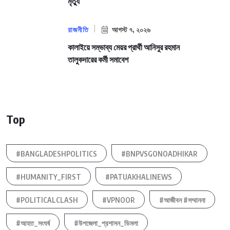
মৃত্যু
রাজনীতি
আগস্ট ৭, ২০২৬
কালাইয়ে সম্ভাব্য মেয়র প্রার্থী আনিসুর রহমান
তালুকদারের কর্মী সমাবেশ
Top
#BANGLADESHPOLITICS
#BNPVSGONOADHIKAR
#HUMANITY_FIRST
#PATUAKHALINEWS
#POLITICALCLASH
#VPNOOR
#আজীবন #সম্মাননা
#আহত_সংঘর্ষ
#উপজেলা_প্রশাসন_ডিমলা