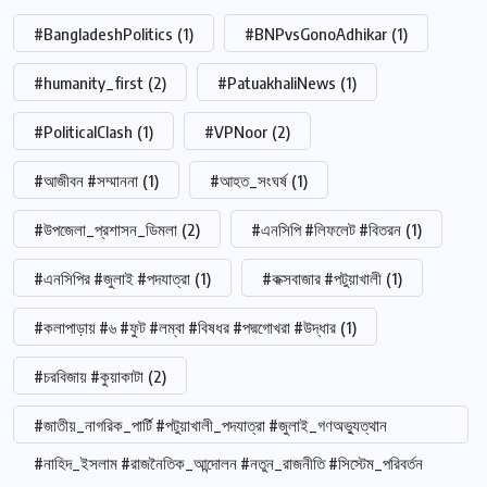
#BangladeshPolitics
(1)
#BNPvsGonoAdhikar
(1)
#humanity_first
(2)
#PatuakhaliNews
(1)
#PoliticalClash
(1)
#VPNoor
(2)
#আজীবন #সম্মাননা
(1)
#আহত_সংঘর্ষ
(1)
#উপজেলা_প্রশাসন_ডিমলা
(2)
#এনসিপি #লিফলেট #বিতরন
(1)
#এনসিপির #জুলাই #পদযাত্রা
(1)
#কক্সবাজার #পটুয়াখালী
(1)
#কলাপাড়ায় #৬ #ফুট #লম্বা #বিষধর #পদ্মগোখরা #উদ্ধার
(1)
#চরবিজায় #কুয়াকাটা
(2)
#জাতীয়_নাগরিক_পার্টি #পটুয়াখালী_পদযাত্রা #জুলাই_গণঅভ্যুত্থান
#নাহিদ_ইসলাম #রাজনৈতিক_আন্দোলন #নতুন_রাজনীতি #সিস্টেম_পরিবর্তন