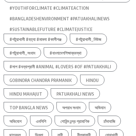
#YOUTHFORCLIMATE #CLIMATEACTION
#BANGLADESHENVIRONMENT #PATUAKHALINEWS
#SUSTAINABLEFUTURE #CLIMATEJUSTICE
#পটুয়াখালী #হত্যা #মামলা #কালীগঞ্জ
#পটুয়াখালী_নিউজ
#পটুয়াখালী_সংবাদ
#বাংলাদেশশিক্ষাব্যবস্থা
#সাপ #বন্যাপ্রানী #ANIMAL #LOVERS #OF #PATUAKHALI
GOBINDRA CHANDRA PRAMANIK
HINDU
HINDU MAHAJUT
PATUAKHALI NEWS
TOP BANGLA NEWS
অপরাধ সংবাদ
অভিযান
অভিযোগ
এনসিপি
গোবিন্দ চন্দ্র প্রামাণিক
চাঁদাবাজি
ছাত্রদল
ডিমলা
নারী
নীলফামারী
নোয়াখালী