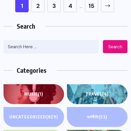
1
2
3
4
15
…
Search
Search
Categories
MUSIC
(1)
TRAVEL
(6)
UNCATEGORIZED
(829)
অর্থনীতি
(53)