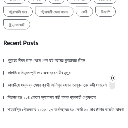
পটুয়াখালী খবর
পটুয়াখালী জেলা সংবাদ
ফেনী
বিএনপি
হিন্দু মহাজোট
Recent Posts
পুকুরের নীরব জলে থেমে গেল দুই বছরের মুনতাহার জীবন
কালাইয়ে বিদ্যুৎস্পৃষ্ট হয়ে এক ব্যবসায়ীর মৃত্যু
কালাইয়ে সম্ভাব্য মেয়র প্রার্থী আনিসুর রহমান তালুকদারের কর্মী সমাবেশ
সিরাজগঞ্জে ১০৪ বোতল স্ক্যাফসহ নারী মাদক ব্যবসায়ী গ্রেফতার
শাহরাস্তি পৌরসভার ২০২৬-২৭ অর্থবছরের ৪৬ কোটি ৬০ লাখ টাকার বাজেট ঘোষণা