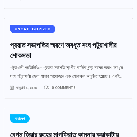
UNCATEGORIZED
প্রয়াত সভাপতির স্মরণে অবধূত সংঘ পটুয়াখালীর
শোকসভা
পটুয়াখালী প্রতিনিধিঃ- প্রয়াত সভাপতি স্বর্গীয় কার্তিক চন্দ্র দাসের স্মরণে অবধূত
সংঘ পটুয়াখালী জেলা শাখার আয়োজনে এক শোকসভা অনুষ্ঠিত হয়েছে। একই...
জানুয়ারি ৯, ২০২৬
0 COMMENTS
সারাদেশ
বেগম জিয়ার রুহের মাগফিরাত কামনায় কুয়াকাটায়