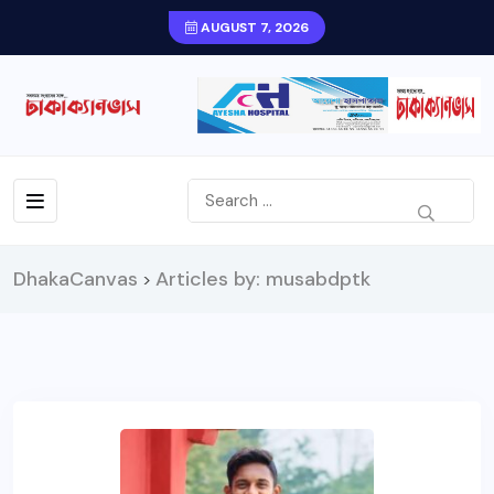
AUGUST 7, 2026
DhakaCanvas
Articles by: musabdptk
>