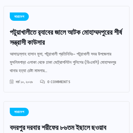
সারাদেশ
পটুয়াখালীতে র‍্যাবের জালে আটক মোহাম্মদপুরের শীর্ষ
সন্ত্রাসী কাউসার
আসাদুল্লাহ হাসান মুসা, পটুয়াখালী প্রতিনিধিঃ- পটুয়াখালী সদর উপজেলার
মুসলিমপাড়া এলাকা থেকে ঢাকা মেট্রোপলিটন পুলিশের (ডিএমপি) মোহাম্মদপুর
থানার হত্যা চেষ্টা মামলার...
মার্চ ১০, ২০২৬
0 COMMENTS
সারাদেশ
বদরপুর দরবার শরীফের ৮৬তম ইছালে ছওয়াব