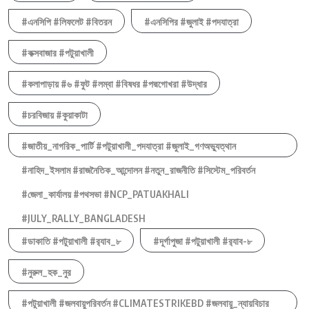
#এনসিপি #লিফলেট #বিতরন
#এনসিপির #জুলাই #পদযাত্রা
#কক্সবাজার #পটুয়াখালী
#কলাপাড়ায় #৬ #ফুট #লম্বা #বিষধর #পদ্মগোখরা #উদ্ধার
#চরবিজায় #কুয়াকাটা
#জাতীয়_নাগরিক_পার্টি #পটুয়াখালী_পদযাত্রা #জুলাই_গণঅভ্যুত্থান
#নাহিদ_ইসলাম #রাজনৈতিক_আন্দোলন #নতুন_রাজনীতি #সিস্টেম_পরিবর্তন
#জেলা_কার্যালয় #পথসভা #NCP_PATUAKHALI
#JULY_RALLY_BANGLADESH
#ডাকাতি #পটুয়াখালী #র‍্যাব_৮
#দূর্গাপুজা #পটুয়াখালী #র‍্যাব-৮
#নুরুল_হক_নুর
#পটুয়াখালী #জলবায়ুপরিবর্তন #CLIMATESTRIKEBD #জলবায়ু_ন্যায়বিচার