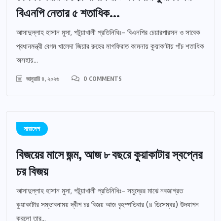
বিএনপি নেতার ৫ শতাধিক...
আসাদুল্লাহ হাসান মুসা, পটুয়াখালী প্রতিনিধিঃ- বিএনপির চেয়ারপারসন ও সাবেক
প্রধানমন্ত্রী বেগম খালেদা জিয়ার রুহের মাগফিরাত কামনায় কুয়াকাটায় পাঁচ শতাধিক
অসহায়...
জানুয়ারি ৪, ২০২৬
0 COMMENTS
সারাদেশ
বিজয়ের মাসে জন্ম, আজ ৮ বছরে কুয়াকাটার স্বপ্নের
চর বিজয়
আসাদুল্লাহ হাসান মুসা, পটুয়াখালী প্রতিনিধিঃ- সমুদ্রের মাঝে নবজাগ্রত
কুয়াকাটার সম্ভাবনাময় দ্বীপ চর বিজয় আজ বৃহস্পতিবার (৪ ডিসেম্বর) উদযাপন
করলো তার...