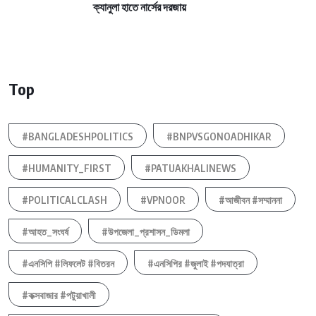
ক্যানুলা হাতে নার্সের দরজায়
Top
#BANGLADESHPOLITICS
#BNPVSGONOADHIKAR
#HUMANITY_FIRST
#PATUAKHALINEWS
#POLITICALCLASH
#VPNOOR
#আজীবন #সম্মাননা
#আহত_সংঘর্ষ
#উপজেলা_প্রশাসন_ডিমলা
#এনসিপি #লিফলেট #বিতরন
#এনসিপির #জুলাই #পদযাত্রা
#কক্সবাজার #পটুয়াখালী