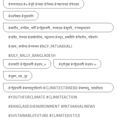
#কলাপাড়ায় #৬ #ফুট #লম্বা #বিষধর #পদ্মগোখরা #উদ্ধার
#চরবিজায় #কুয়াকাটা
#জাতীয়_নাগরিক_পার্টি #পটুয়াখালী_পদযাত্রা #জুলাই_গণঅভ্যুত্থান
#নাহিদ_ইসলাম #রাজনৈতিক_আন্দোলন #নতুন_রাজনীতি #সিস্টেম_পরিবর্তন
#জেলা_কার্যালয় #পথসভা #NCP_PATUAKHALI
#JULY_RALLY_BANGLADESH
#ডাকাতি #পটুয়াখালী #র‍্যাব_৮
#দূর্গাপুজা #পটুয়াখালী #র‍্যাব-৮
#নুরুল_হক_নুর
#পটুয়াখালী #জলবায়ুপরিবর্তন #CLIMATESTRIKEBD #জলবায়ু_ন্যায়বিচার
#YOUTHFORCLIMATE #CLIMATEACTION
#BANGLADESHENVIRONMENT #PATUAKHALINEWS
#SUSTAINABLEFUTURE #CLIMATEJUSTICE