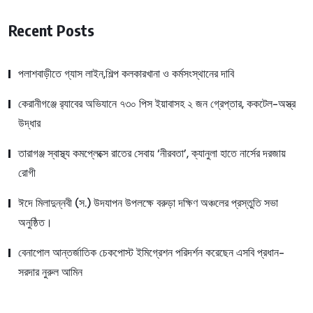
Recent Posts
পলাশবাড়ীতে গ্যাস লাইন,শিল্প কলকারখানা ও কর্মসংস্থানের দাবি
কেরানীগঞ্জে র‍্যাবের অভিযানে ৭৩০ পিস ইয়াবাসহ ২ জন গ্রেপ্তার, ককটেল-অস্ত্র
উদ্ধার
তারাগঞ্জ স্বাস্থ্য কমপ্লেক্সে রাতের সেবায় ‘নীরবতা’, ক্যানুলা হাতে নার্সের দরজায়
রোগী
ঈদে মিলাদুন্নবী (স.) উদযাপন উপলক্ষে বরুড়া দক্ষিণ অঞ্চলের প্রস্তুতি সভা
অনুষ্ঠিত।
বেনাপোল আন্তর্জাতিক চেকপোস্ট ইমিগ্রেশন পরিদর্শন করেছেন এসবি প্রধান-
সরদার নুরুল আমিন