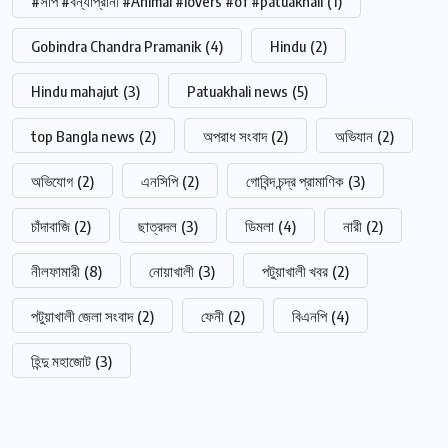
#সাপ #বন্যাপ্রানী #Animal #lovers #of #patuakhali
(1)
Gobindra Chandra Pramanik
(4)
Hindu
(2)
Hindu mahajut
(3)
Patuakhali news
(5)
top Bangla news
(2)
অপরাধ সংবাদ
(2)
অভিযান
(2)
অভিযোগ
(2)
এনসিপি
(2)
গোবিন্দ চন্দ্র প্রামাণিক
(3)
চাঁদাবাজি
(2)
ছাত্রদল
(3)
ডিমলা
(4)
নারী
(2)
নীলফামারী
(8)
নোয়াখালী
(3)
পটুয়াখালী খবর
(2)
পটুয়াখালী জেলা সংবাদ
(2)
ফেনী
(2)
বিএনপি
(4)
হিন্দু মহাজোট
(3)