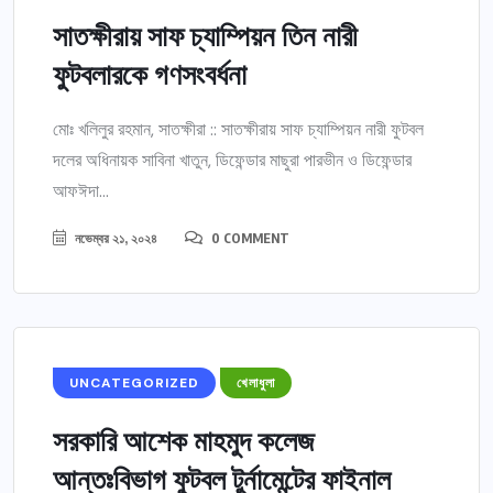
সাতক্ষীরায় সাফ চ্যাম্পিয়ন তিন নারী
ফুটবলারকে গণসংবর্ধনা
মোঃ খলিলুর রহমান, সাতক্ষীরা :: সাতক্ষীরায় সাফ চ্যাম্পিয়ন নারী ফুটবল
দলের অধিনায়ক সাবিনা খাতুন, ডিফেন্ডার মাছুরা পারভীন ও ডিফেন্ডার
আফঈদা...
নভেম্বর ২১, ২০২৪
0 COMMENT
UNCATEGORIZED
খেলাধুলা
সরকারি আশেক মাহমুদ কলেজ
আন্তঃবিভাগ ফুটবল টুর্নামেন্টের ফাইনাল