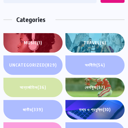
Categories
MUSIC
(1)
TRAVEL
(6)
UNCATEGORIZED
(829)
অর্থনীতি
(54)
আন্তর্জাতিক
(36)
খেলাধুলা
(57)
জাতীয়
(339)
তথ্য ও প্রযুক্তি
(10)