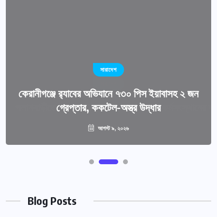
সারাদেশ
কেরানীগঞ্জে র‍্যাবের অভিযানে ৭৩০ পিস ইয়াবাসহ ২ জন
 দাবি
গ্রেপ্তার, ককটেল-অস্ত্র উদ্ধার
আগস্ট ৯, ২০২৬
Blog Posts