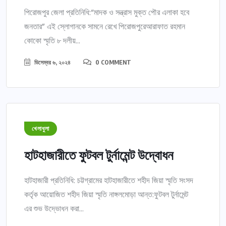
পিরোজপুর জেলা প্রতিনিধি:“মাদক ও সন্ত্রাস মুক্ত পৌর এলাকা হবে
জনতার” এই স্লোগানকে সামনে রেখে পিরোজপুরেআরাফাত রহমান
কোকো স্মৃতি ৮ দলীয়...
ডিসেম্বর ৬, ২০২৪
0 COMMENT
খেলাধুলা
হাটহাজারীতে ফুটবল টুর্নামেন্ট উদ্বোধন
হাটহাজারী প্রতিনিধি: চট্টগ্রামের হাটহাজারীতে শহীদ জিয়া স্মৃতি সংসদ
কর্তৃক আয়োজিত শহীদ জিয়া স্মৃতি নাঙ্গলমোড়া আন্ত:ফুটবল টুর্নামেন্ট
এর শুভ উদ্ভোধন করা...