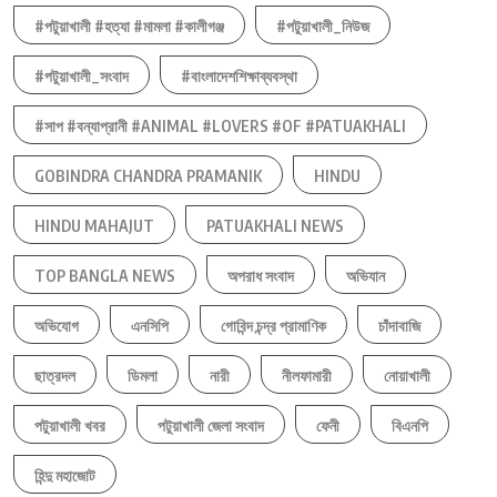
#পটুয়াখালী #হত্যা #মামলা #কালীগঞ্জ
#পটুয়াখালী_নিউজ
#পটুয়াখালী_সংবাদ
#বাংলাদেশশিক্ষাব্যবস্থা
#সাপ #বন্যাপ্রানী #ANIMAL #LOVERS #OF #PATUAKHALI
GOBINDRA CHANDRA PRAMANIK
HINDU
HINDU MAHAJUT
PATUAKHALI NEWS
TOP BANGLA NEWS
অপরাধ সংবাদ
অভিযান
অভিযোগ
এনসিপি
গোবিন্দ চন্দ্র প্রামাণিক
চাঁদাবাজি
ছাত্রদল
ডিমলা
নারী
নীলফামারী
নোয়াখালী
পটুয়াখালী খবর
পটুয়াখালী জেলা সংবাদ
ফেনী
বিএনপি
হিন্দু মহাজোট