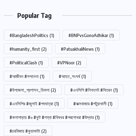
Popular Tag
#BangladeshPolitics
(1)
#BNPvsGonoAdhikar
(1)
#humanity_first
(2)
#PatuakhaliNews
(1)
#PoliticalClash
(1)
#VPNoor
(2)
#আজীবন #সম্মাননা
(1)
#আহত_সংঘর্ষ
(1)
#উপজেলা_প্রশাসন_ডিমলা
(2)
#এনসিপি #লিফলেট #বিতরন
(1)
#এনসিপির #জুলাই #পদযাত্রা
(1)
#কক্সবাজার #পটুয়াখালী
(1)
#কলাপাড়ায় #৬ #ফুট #লম্বা #বিষধর #পদ্মগোখরা #উদ্ধার
(1)
#চরবিজায় #কুয়াকাটা
(2)