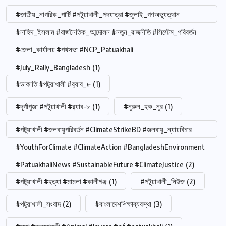
#জাতীয়_নাগরিক_পার্টি #পটুয়াখালী_পদযাত্রা #জুলাই_গণঅভ্যুত্থান
#নাহিদ_ইসলাম #রাজনৈতিক_আন্দোলন #নতুন_রাজনীতি #সিস্টেম_পরিবর্তন
#জেলা_কার্যালয় #পথসভা #NCP_Patuakhali
#July_Rally_Bangladesh
(1)
#ডাকাতি #পটুয়াখালী #র‍্যাব_৮
(1)
#দূর্গাপুজা #পটুয়াখালী #র‍্যাব-৮
(1)
#নুরুল_হক_নুর
(1)
#পটুয়াখালী #জলবায়ুপরিবর্তন #ClimateStrikeBD #জলবায়ু_ন্যায়বিচার
#YouthForClimate #ClimateAction #BangladeshEnvironment
#PatuakhaliNews #SustainableFuture #ClimateJustice
(2)
#পটুয়াখালী #হত্যা #মামলা #কালীগঞ্জ
(1)
#পটুয়াখালী_নিউজ
(2)
#পটুয়াখালী_সংবাদ
(2)
#বাংলাদেশশিক্ষাব্যবস্থা
(3)