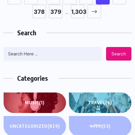
378
379
1,303
…
Search
Search
Categories
MUSIC
(1)
TRAVEL
(6)
UNCATEGORIZED
(829)
অর্থনীতি
(53)