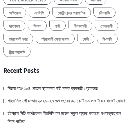
অভিযোগ
এনসিপি
গোবিন্দ চন্দ্র প্রামাণিক
চাঁদাবাজি
ছাত্রদল
ডিমলা
নারী
নীলফামারী
নোয়াখালী
পটুয়াখালী খবর
পটুয়াখালী জেলা সংবাদ
ফেনী
বিএনপি
হিন্দু মহাজোট
Recent Posts
সিরাজগঞ্জে ১০৪ বোতল স্ক্যাফসহ নারী মাদক ব্যবসায়ী গ্রেফতার
শাহরাস্তি পৌরসভার ২০২৬-২৭ অর্থবছরের ৪৬ কোটি ৬০ লাখ টাকার বাজেট ঘোষণা
চট্টগ্রাম সিটি কর্পোরেশন মিউনিসিপাল মডেল স্কুল অ্যান্ড কলেজে গণঅভ্যুত্থান
দিবস পালিত