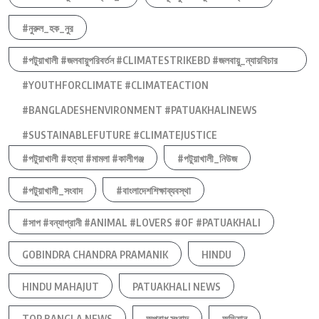
#নুরুল_হক_নুর
#পটুয়াখালী #জলবায়ুপরিবর্তন #CLIMATESTRIKEBD #জলবায়ু_ন্যায়বিচার
#YOUTHFORCLIMATE #CLIMATEACTION
#BANGLADESHENVIRONMENT #PATUAKHALINEWS
#SUSTAINABLEFUTURE #CLIMATEJUSTICE
#পটুয়াখালী #হত্যা #মামলা #কালীগঞ্জ
#পটুয়াখালী_নিউজ
#পটুয়াখালী_সংবাদ
#বাংলাদেশশিক্ষাব্যবস্থা
#সাপ #বন্যাপ্রানী #ANIMAL #LOVERS #OF #PATUAKHALI
GOBINDRA CHANDRA PRAMANIK
HINDU
HINDU MAHAJUT
PATUAKHALI NEWS
TOP BANGLA NEWS
অপরাধ সংবাদ
অভিযান