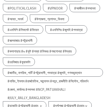
#POLITICALCLASH
#VPNOOR
#আজীবন #সম্মাননা
#আহত_সংঘর্ষ
#উপজেলা_প্রশাসন_ডিমলা
#এনসিপি #লিফলেট #বিতরন
#এনসিপির #জুলাই #পদযাত্রা
#কক্সবাজার #পটুয়াখালী
#কলাপাড়ায় #৬ #ফুট #লম্বা #বিষধর #পদ্মগোখরা #উদ্ধার
#চরবিজায় #কুয়াকাটা
#জাতীয়_নাগরিক_পার্টি #পটুয়াখালী_পদযাত্রা #জুলাই_গণঅভ্যুত্থান
#নাহিদ_ইসলাম #রাজনৈতিক_আন্দোলন #নতুন_রাজনীতি #সিস্টেম_পরিবর্তন
#জেলা_কার্যালয় #পথসভা #NCP_PATUAKHALI
#JULY_RALLY_BANGLADESH
#ডাকাতি #পটুয়াখালী #র‍্যাব_৮
#দূর্গাপুজা #পটুয়াখালী #র‍্যাব-৮