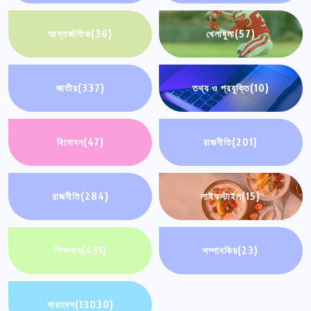
আন্তর্জাতিক
(36)
খেলাধুলা
(57)
জাতীয়
(337)
তথ্য ও প্রযুক্তি
(10)
বিনোদন
(47)
রাজনীতি
(201)
রাজনীতি
(284)
লাইফস্টাইল
(15)
শিক্ষাঙ্গন
(431)
সম্পাদকিয়
(23)
সারাদেশ
(13030)