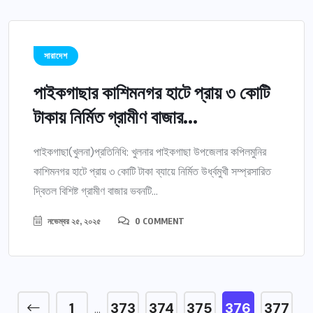
সারাদেশ
পাইকগাছার কাশিমনগর হাটে প্রায় ৩ কোটি
টাকায় নির্মিত গ্রামীণ বাজার...
পাইকগাছা(খুলনা)প্রতিনিধি: খুলনার পাইকগাছা উপজেলার কপিলমুনির
কাশিমনগর হাটে প্রায় ৩ কোটি টাকা ব্যায়ে নির্মিত উর্ধ্বমুখী সম্প্রসারিত
দ্বিতল বিশিষ্ট গ্রামীণ বাজার ভবনটি...
নভেম্বর ২৫, ২০২৫
0 COMMENT
1
373
374
375
376
377
…