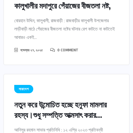
কালুখালীর মদাপুরে পেঁয়াজের বীজতলা নষ্ট,
বোরহান উদ্দিন, কালুখালী, রাজবাড়ী : রাজবাড়ীর কালুখালী উপজেলার
লাড়ীবাড়ী মাঠে পেঁয়াজের বীজতলা নষ্টের ঘটনার রেশ কাটতে না কাটতেই
আবারও একই...
নভেম্বর ২৭, ২০২৫
0 COMMENT
সারাদেশ
নতুন করে উন্মোচিত হচ্ছে হনুফা মামলার
রহস্য।শুধু সম্পত্তি আত্মসাৎ করার...
আনিসুর রহমান সাভার প্রতিনিধি : ১২ এপ্রি ২০২৩ প্রতিবন্ধী