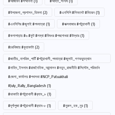
#আজীবন #সম্মাননা
(1)
#আহত_সংঘর্ষ
(1)
#উপজেলা_প্রশাসন_ডিমলা
(2)
#এনসিপি #লিফলেট #বিতরন
(1)
#এনসিপির #জুলাই #পদযাত্রা
(1)
#কক্সবাজার #পটুয়াখালী
(1)
#কলাপাড়ায় #৬ #ফুট #লম্বা #বিষধর #পদ্মগোখরা #উদ্ধার
(1)
#চরবিজায় #কুয়াকাটা
(2)
#জাতীয়_নাগরিক_পার্টি #পটুয়াখালী_পদযাত্রা #জুলাই_গণঅভ্যুত্থান
#নাহিদ_ইসলাম #রাজনৈতিক_আন্দোলন #নতুন_রাজনীতি #সিস্টেম_পরিবর্তন
#জেলা_কার্যালয় #পথসভা #NCP_Patuakhali
#July_Rally_Bangladesh
(1)
#ডাকাতি #পটুয়াখালী #র‍্যাব_৮
(1)
#দূর্গাপুজা #পটুয়াখালী #র‍্যাব-৮
(1)
#নুরুল_হক_নুর
(1)