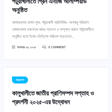
পটুয়াখালীতে গ্রিন এনার্জি অলিম্পিয়াড
অনুষ্ঠিত
আসাদুল্লাহ হাসান মুসা, পটুয়াখালী প্রতিনিধিঃ- জলবায়ু পরিবর্তন
মোকাবেলায় তরুণদের আরও সচেতন ও সম্পৃক্ত করতে পটুয়াখালীতে
অনুষ্ঠিত হলো ইকো–ভিত্তিক পরিবেশ সচেতনতা...
নভেম্বর ২৬, ২০২৫
0 COMMENT
সারাদেশ
কালুখালীতে জাতীয় প্রাণিসম্পদ সপ্তাহ ও
প্রদর্শনী ২০২৫-এর উদ্বোধন