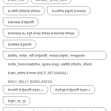
#এনসিপি #লিফলেট #বিতরন
#এনসিপির #জুলাই #পদযাত্রা
#কক্সবাজার #পটুয়াখালী
#কলাপাড়ায় #৬ #ফুট #লম্বা #বিষধর #পদ্মগোখরা #উদ্ধার
#চরবিজায় #কুয়াকাটা
#জাতীয়_নাগরিক_পার্টি #পটুয়াখালী_পদযাত্রা #জুলাই_গণঅভ্যুত্থান
#নাহিদ_ইসলাম #রাজনৈতিক_আন্দোলন #নতুন_রাজনীতি #সিস্টেম_পরিবর্তন
#জেলা_কার্যালয় #পথসভা #NCP_PATUAKHALI
#JULY_RALLY_BANGLADESH
#ডাকাতি #পটুয়াখালী #র‍্যাব_৮
#দূর্গাপুজা #পটুয়াখালী #র‍্যাব-৮
#নুরুল_হক_নুর