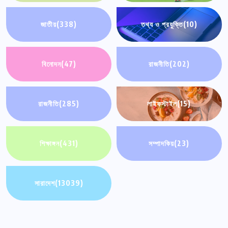
জাতীয়
(338)
তথ্য ও প্রযুক্তি
(10)
বিনোদন
(47)
রাজনীতি
(202)
রাজনীতি
(285)
লাইফস্টাইল
(15)
শিক্ষাঙ্গন
(431)
সম্পাদকিয়
(23)
সারাদেশ
(13039)