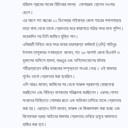
হরিদাস গ্রামের সাবেক বিডিআর সদস্য মোশাররফ হোসেন নওশার
ছেলে।
এর আগে গত বছরের ২২ ডিসেম্বর গাইবান্ধা জেলা শহরের পলাশপাড়ার
ভাড়া বাসা থেকে তাকে গ্রেফতার করে কারাগারে পাঠায় সদর থানা পুলিশ।
কয়েকদিন পর তিনি জামিনে মুক্তি পান।
এবিষয়টি নিশ্চিত করে সদর থানার ভারপ্রাপ্ত কর্মকর্তা (ওসি) শাহিনুর
ইসলাম তালুকদার গণমাধ্যমে জানান, গত ২৬ আগস্ট জেলা বিএনপি ও
যুবদলের অফিসে হামলা, ভাঙচুর এবং অগ্নিসংযোগের ঘটনায়
শহীদুল্যাহেল কবীর ফারুকের সম্পৃক্ততা পাওয়া গেছে। ওই মামলায়
পূর্বেও তাকে গ্রেফতার করা হয়েছিল।
ওসি আরও জানান, জামিনের পর থেকে ফারুক প্রকাশ্যে ঘোরাফেরা
করছিলেন এবং বিভিন্ন নাশকতার পরিকল্পনা করছিলেন। এরপর গোপন
সংবাদের ভিক্তিতে সোমবার রাতে এক অভিযান চালিয়ে তাকে গ্রেফতার
করা হয়। এছাড়াও তিনি জানান, ফারুক কে জিজ্ঞাসাবাদ করা হচ্ছে এবং
বিস্ফোরক দ্রব্য আইনের মামলায় গ্রেফতার দেখিয়ে দুপুরে আদালতে
হাজির করা হবে।