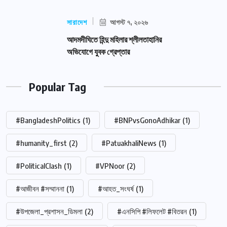
সারাদেশ
আগস্ট ৭, ২০২৬
আদমদীঘিতে হিন্দু মহিলার শ্লীলতাহানির
অভিযোগে যুবক গ্রেপ্তার
Popular Tag
#BangladeshPolitics
(1)
#BNPvsGonoAdhikar
(1)
#humanity_first
(2)
#PatuakhaliNews
(1)
#PoliticalClash
(1)
#VPNoor
(2)
#আজীবন #সম্মাননা
(1)
#আহত_সংঘর্ষ
(1)
#উপজেলা_প্রশাসন_ডিমলা
(2)
#এনসিপি #লিফলেট #বিতরন
(1)