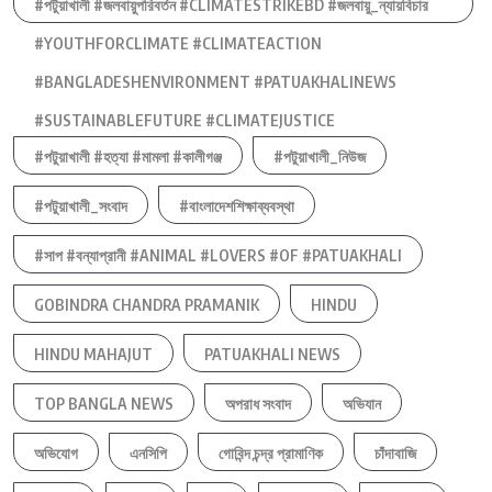
#পটুয়াখালী #জলবায়ুপরিবর্তন #CLIMATESTRIKEBD #জলবায়ু_ন্যায়বিচার
#YOUTHFORCLIMATE #CLIMATEACTION
#BANGLADESHENVIRONMENT #PATUAKHALINEWS
#SUSTAINABLEFUTURE #CLIMATEJUSTICE
#পটুয়াখালী #হত্যা #মামলা #কালীগঞ্জ
#পটুয়াখালী_নিউজ
#পটুয়াখালী_সংবাদ
#বাংলাদেশশিক্ষাব্যবস্থা
#সাপ #বন্যাপ্রানী #ANIMAL #LOVERS #OF #PATUAKHALI
GOBINDRA CHANDRA PRAMANIK
HINDU
HINDU MAHAJUT
PATUAKHALI NEWS
TOP BANGLA NEWS
অপরাধ সংবাদ
অভিযান
অভিযোগ
এনসিপি
গোবিন্দ চন্দ্র প্রামাণিক
চাঁদাবাজি