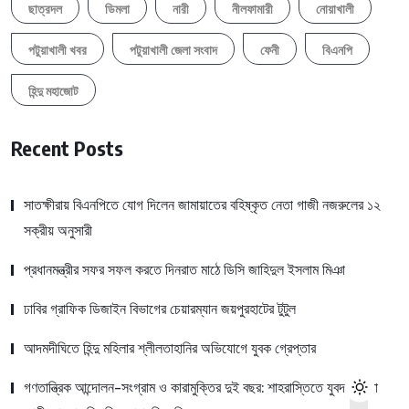
ছাত্রদল
ডিমলা
নারী
নীলফামারী
নোয়াখালী
পটুয়াখালী খবর
পটুয়াখালী জেলা সংবাদ
ফেনী
বিএনপি
হিন্দু মহাজোট
Recent Posts
সাতক্ষীরায় বিএনপিতে যোগ দিলেন জামায়াতের বহিষ্কৃত নেতা গাজী নজরুলের ১২
সক্রীয় অনুসারী
প্রধানমন্ত্রীর সফর সফল করতে দিনরাত মাঠে ডিসি জাহিদুল ইসলাম মিঞা
ঢাবির গ্রাফিক ডিজাইন বিভাগের চেয়ারম্যান জয়পুরহাটের টুটুল
আদমদীঘিতে হিন্দু মহিলার শ্লীলতাহানির অভিযোগে যুবক গ্রেপ্তার
গণতান্ত্রিক আন্দোলন-সংগ্রাম ও কারামুক্তির দুই বছর: শাহরাস্তিতে যুবদল নেতা