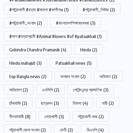
#পটুয়াখালী #হত্যা #মামলা #কালীগঞ্জ
(1)
#পটুয়াখালী_নিউজ
(2)
#পটুয়াখালী_সংবাদ
(2)
#বাংলাদেশশিক্ষাব্যবস্থা
(3)
#সাপ #বন্যাপ্রানী #Animal #lovers #of #patuakhali
(1)
Gobindra Chandra Pramanik
(4)
Hindu
(2)
Hindu mahajut
(3)
Patuakhali news
(5)
top Bangla news
(2)
অপরাধ সংবাদ
(2)
অভিযান
(2)
অভিযোগ
(2)
এনসিপি
(2)
গোবিন্দ চন্দ্র প্রামাণিক
(3)
চাঁদাবাজি
(2)
ছাত্রদল
(3)
ডিমলা
(4)
নারী
(2)
নীলফামারী
(8)
নোয়াখালী
(3)
পটুয়াখালী খবর
(2)
পটুয়াখালী জেলা সংবাদ
(2)
ফেনী
(2)
বিএনপি
(4)