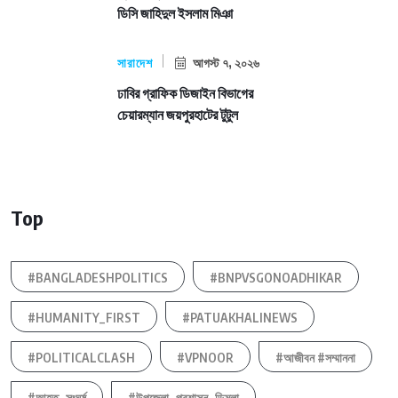
ডিসি জাহিদুল ইসলাম মিঞা
সারাদেশ
আগস্ট ৭, ২০২৬
ঢাবির গ্রাফিক ডিজাইন বিভাগের
চেয়ারম্যান জয়পুরহাটের টুটুল
Top
#BANGLADESHPOLITICS
#BNPVSGONOADHIKAR
#HUMANITY_FIRST
#PATUAKHALINEWS
#POLITICALCLASH
#VPNOOR
#আজীবন #সম্মাননা
#আহত_সংঘর্ষ
#উপজেলা_প্রশাসন_ডিমলা