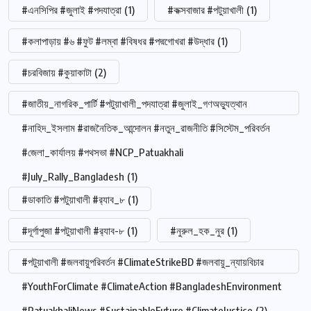
#এনসিপির #জুলাই #পদযাত্রা
(1)
#কক্সবাজার #পটুয়াখালী
(1)
#কলাপাড়ায় #৬ #ফুট #লম্বা #বিষধর #পদ্মগোখরা #উদ্ধার
(1)
#চরবিজায় #কুয়াকাটা
(2)
#জাতীয়_নাগরিক_পার্টি #পটুয়াখালী_পদযাত্রা #জুলাই_গণঅভ্যুত্থান
#নাহিদ_ইসলাম #রাজনৈতিক_আন্দোলন #নতুন_রাজনীতি #সিস্টেম_পরিবর্তন
#জেলা_কার্যালয় #পথসভা #NCP_Patuakhali
#July_Rally_Bangladesh
(1)
#ডাকাতি #পটুয়াখালী #র‍্যাব_৮
(1)
#দূর্গাপুজা #পটুয়াখালী #র‍্যাব-৮
(1)
#নুরুল_হক_নুর
(1)
#পটুয়াখালী #জলবায়ুপরিবর্তন #ClimateStrikeBD #জলবায়ু_ন্যায়বিচার
#YouthForClimate #ClimateAction #BangladeshEnvironment
#PatuakhaliNews #SustainableFuture #ClimateJustice
(2)