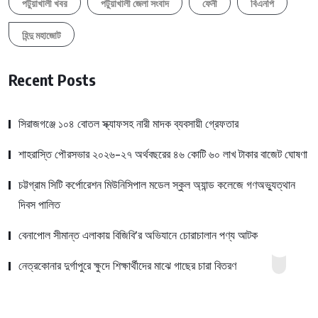
পটুয়াখালী খবর
পটুয়াখালী জেলা সংবাদ
ফেনী
বিএনপি
হিন্দু মহাজোট
Recent Posts
সিরাজগঞ্জে ১০৪ বোতল স্ক্যাফসহ নারী মাদক ব্যবসায়ী গ্রেফতার
শাহরাস্তি পৌরসভার ২০২৬-২৭ অর্থবছরের ৪৬ কোটি ৬০ লাখ টাকার বাজেট ঘোষণা
চট্টগ্রাম সিটি কর্পোরেশন মিউনিসিপাল মডেল স্কুল অ্যান্ড কলেজে গণঅভ্যুত্থান
দিবস পালিত
বেনাপোল সীমান্ত এলাকায় বিজিবি’র অভিযানে চোরাচালান পণ্য আটক
নেত্রকোনার দুর্গাপুরে ক্ষুদে শিক্ষার্থীদের মাঝে গাছের চারা বিতরণ