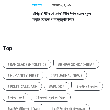
সারাদেশ
আগস্ট ৬, ২০২৬
চট্টগ্রাম সিটি কর্পোরেশন মিউনিসিপাল মডেল স্কুল
অ্যান্ড কলেজে গণঅভ্যুত্থান দিবস
Top
#BANGLADESHPOLITICS
#BNPVSGONOADHIKAR
#HUMANITY_FIRST
#PATUAKHALINEWS
#POLITICALCLASH
#VPNOOR
#আজীবন #সম্মাননা
#আহত_সংঘর্ষ
#উপজেলা_প্রশাসন_ডিমলা
#এনসিপি #লিফলেট #বিতরন
#এনসিপির #জুলাই #পদযাত্রা