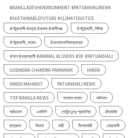
#BANGLADESHENVIRONMENT #PATUAKHALINEWS
#SUSTAINABLEFUTURE #CLIMATEJUSTICE
#পটুয়াখালী #হত্যা #মামলা #কালীগঞ্জ
#পটুয়াখালী_নিউজ
#পটুয়াখালী_সংবাদ
#বাংলাদেশশিক্ষাব্যবস্থা
#সাপ #বন্যাপ্রানী #ANIMAL #LOVERS #OF #PATUAKHALI
GOBINDRA CHANDRA PRAMANIK
HINDU
HINDU MAHAJUT
PATUAKHALI NEWS
TOP BANGLA NEWS
অপরাধ সংবাদ
অভিযান
অভিযোগ
এনসিপি
গোবিন্দ চন্দ্র প্রামাণিক
চাঁদাবাজি
ছাত্রদল
ডিমলা
নারী
নীলফামারী
নোয়াখালী