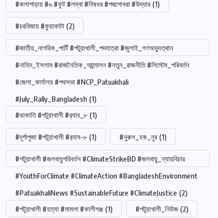
#কলাপাড়ায় #৬ #ফুট #লম্বা #বিষধর #পদ্মগোখরা #উদ্ধার
(1)
#চরবিজায় #কুয়াকাটা
(2)
#জাতীয়_নাগরিক_পার্টি #পটুয়াখালী_পদযাত্রা #জুলাই_গণঅভ্যুত্থান
#নাহিদ_ইসলাম #রাজনৈতিক_আন্দোলন #নতুন_রাজনীতি #সিস্টেম_পরিবর্তন
#জেলা_কার্যালয় #পথসভা #NCP_Patuakhali
#July_Rally_Bangladesh
(1)
#ডাকাতি #পটুয়াখালী #র‍্যাব_৮
(1)
#দূর্গাপুজা #পটুয়াখালী #র‍্যাব-৮
(1)
#নুরুল_হক_নুর
(1)
#পটুয়াখালী #জলবায়ুপরিবর্তন #ClimateStrikeBD #জলবায়ু_ন্যায়বিচার
#YouthForClimate #ClimateAction #BangladeshEnvironment
#PatuakhaliNews #SustainableFuture #ClimateJustice
(2)
#পটুয়াখালী #হত্যা #মামলা #কালীগঞ্জ
(1)
#পটুয়াখালী_নিউজ
(2)