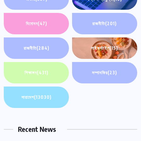
বিনোদন
(47)
রাজনীতি
(201)
রাজনীতি
(284)
লাইফস্টাইল
(15)
শিক্ষাঙ্গন
(431)
সম্পাদকিয়
(23)
সারাদেশ
(13030)
Recent News