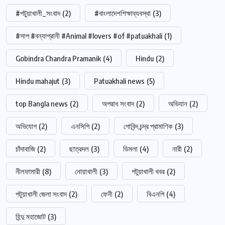
#পটুয়াখালী_সংবাদ
(2)
#বাংলাদেশশিক্ষাব্যবস্থা
(3)
#সাপ #বন্যাপ্রানী #Animal #lovers #of #patuakhali
(1)
Gobindra Chandra Pramanik
(4)
Hindu
(2)
Hindu mahajut
(3)
Patuakhali news
(5)
top Bangla news
(2)
অপরাধ সংবাদ
(2)
অভিযান
(2)
অভিযোগ
(2)
এনসিপি
(2)
গোবিন্দ চন্দ্র প্রামাণিক
(3)
চাঁদাবাজি
(2)
ছাত্রদল
(3)
ডিমলা
(4)
নারী
(2)
নীলফামারী
(8)
নোয়াখালী
(3)
পটুয়াখালী খবর
(2)
পটুয়াখালী জেলা সংবাদ
(2)
ফেনী
(2)
বিএনপি
(4)
হিন্দু মহাজোট
(3)