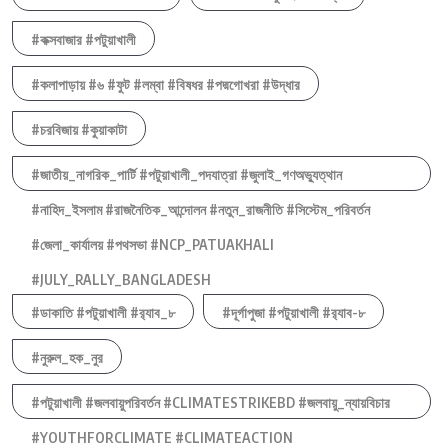
#কক্সবাজার #পটুয়াখালী
#কলাপাড়ায় #৬ #ফুট #লম্বা #বিষধর #পদ্মগোখরা #উদ্ধার
#চরবিজায় #কুয়াকাটা
#জাতীয়_নাগরিক_পার্টি #পটুয়াখালী_পদযাত্রা #জুলাই_গণঅভ্যুত্থান
#নাহিদ_ইসলাম #রাজনৈতিক_আন্দোলন #নতুন_রাজনীতি #সিস্টেম_পরিবর্তন
#জেলা_কার্যালয় #পথসভা #NCP_PATUAKHALI
#JULY_RALLY_BANGLADESH
#ডাকাতি #পটুয়াখালী #র‍্যাব_৮
#দূর্গাপুজা #পটুয়াখালী #র‍্যাব-৮
#নুরুল_হক_নুর
#পটুয়াখালী #জলবায়ুপরিবর্তন #CLIMATESTRIKEBD #জলবায়ু_ন্যায়বিচার
#YOUTHFORCLIMATE #CLIMATEACTION