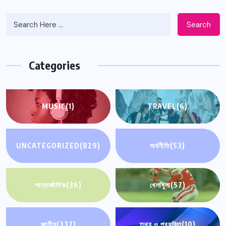
Search
Categories
MUSIC
(1)
TRAVEL
(6)
UNCATEGORIZED
(829)
অর্থনীতি
(53)
আন্তর্জাতিক
(36)
খেলাধুলা
(57)
জাতীয়
(337)
তথ্য ও প্রযুক্তি
(10)