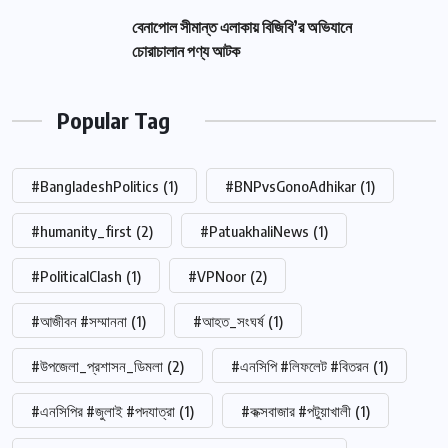
বেনাপোল সীমান্ত এলাকায় বিজিবি’র অভিযানে
চোরাচালান পণ্য আটক
Popular Tag
#BangladeshPolitics
(1)
#BNPvsGonoAdhikar
(1)
#humanity_first
(2)
#PatuakhaliNews
(1)
#PoliticalClash
(1)
#VPNoor
(2)
#আজীবন #সম্মাননা
(1)
#আহত_সংঘর্ষ
(1)
#উপজেলা_প্রশাসন_ডিমলা
(2)
#এনসিপি #লিফলেট #বিতরন
(1)
#এনসিপির #জুলাই #পদযাত্রা
(1)
#কক্সবাজার #পটুয়াখালী
(1)