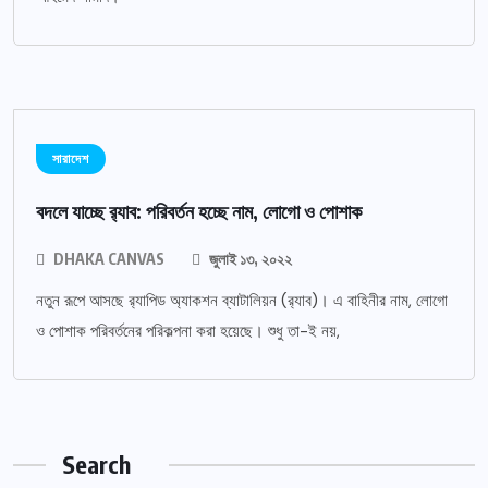
সারাদেশ
বদলে যাচ্ছে র‌্যাব: পরিবর্তন হচ্ছে নাম, লোগো ও পোশাক
DHAKA CANVAS
জুলাই ১৩, ২০২২
নতুন রূপে আসছে র‌্যাপিড অ্যাকশন ব্যাটালিয়ন (র‌্যাব)। এ বাহিনীর নাম, লোগো
ও পোশাক পরিবর্তনের পরিকল্পনা করা হয়েছে। শুধু তা-ই নয়,
Search