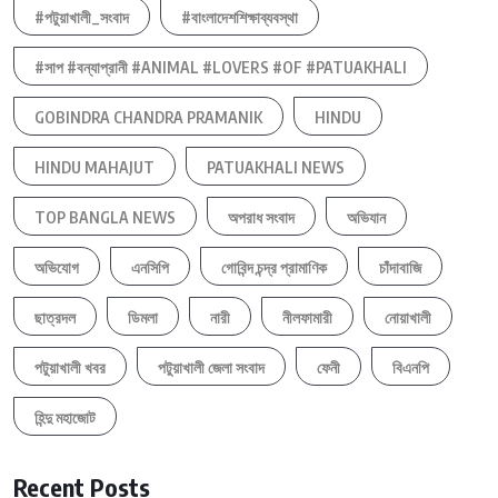
#পটুয়াখালী_সংবাদ
#বাংলাদেশশিক্ষাব্যবস্থা
#সাপ #বন্যাপ্রানী #ANIMAL #LOVERS #OF #PATUAKHALI
GOBINDRA CHANDRA PRAMANIK
HINDU
HINDU MAHAJUT
PATUAKHALI NEWS
TOP BANGLA NEWS
অপরাধ সংবাদ
অভিযান
অভিযোগ
এনসিপি
গোবিন্দ চন্দ্র প্রামাণিক
চাঁদাবাজি
ছাত্রদল
ডিমলা
নারী
নীলফামারী
নোয়াখালী
পটুয়াখালী খবর
পটুয়াখালী জেলা সংবাদ
ফেনী
বিএনপি
হিন্দু মহাজোট
Recent Posts