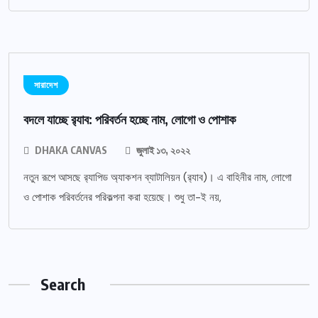
সারাদেশ
বদলে যাচ্ছে র‌্যাব: পরিবর্তন হচ্ছে নাম, লোগো ও পোশাক
DHAKA CANVAS
জুলাই ১৩, ২০২২
নতুন রূপে আসছে র‌্যাপিড অ্যাকশন ব্যাটালিয়ন (র‌্যাব)। এ বাহিনীর নাম, লোগো
ও পোশাক পরিবর্তনের পরিকল্পনা করা হয়েছে। শুধু তা-ই নয়,
Search