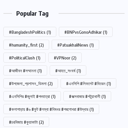
Popular Tag
#BangladeshPolitics
(1)
#BNPvsGonoAdhikar
(1)
#humanity_first
(2)
#PatuakhaliNews
(1)
#PoliticalClash
(1)
#VPNoor
(2)
#আজীবন #সম্মাননা
(1)
#আহত_সংঘর্ষ
(1)
#উপজেলা_প্রশাসন_ডিমলা
(2)
#এনসিপি #লিফলেট #বিতরন
(1)
#এনসিপির #জুলাই #পদযাত্রা
(1)
#কক্সবাজার #পটুয়াখালী
(1)
#কলাপাড়ায় #৬ #ফুট #লম্বা #বিষধর #পদ্মগোখরা #উদ্ধার
(1)
#চরবিজায় #কুয়াকাটা
(2)