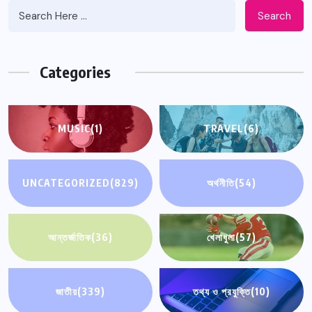
Search
Categories
MUSIC
(1)
TRAVEL
(6)
UNCATEGORIZED
(829)
অর্থনীতি
(54)
আন্তর্জাতিক
(36)
খেলাধুলা
(57)
জাতীয়
(339)
তথ্য ও প্রযুক্তি
(10)