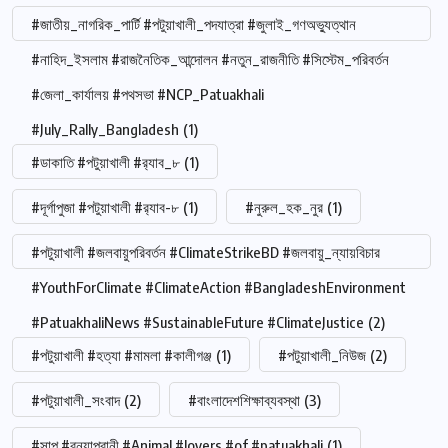
#জাতীয়_নাগরিক_পার্টি #পটুয়াখালী_পদযাত্রা #জুলাই_গণঅভ্যুত্থান
#নাহিদ_ইসলাম #রাজনৈতিক_আন্দোলন #নতুন_রাজনীতি #সিস্টেম_পরিবর্তন
#জেলা_কার্যালয় #পথসভা #NCP_Patuakhali
#July_Rally_Bangladesh
(1)
#ডাকাতি #পটুয়াখালী #র‍্যাব_৮
(1)
#দূর্গাপুজা #পটুয়াখালী #র‍্যাব-৮
(1)
#নুরুল_হক_নুর
(1)
#পটুয়াখালী #জলবায়ুপরিবর্তন #ClimateStrikeBD #জলবায়ু_ন্যায়বিচার
#YouthForClimate #ClimateAction #BangladeshEnvironment
#PatuakhaliNews #SustainableFuture #ClimateJustice
(2)
#পটুয়াখালী #হত্যা #মামলা #কালীগঞ্জ
(1)
#পটুয়াখালী_নিউজ
(2)
#পটুয়াখালী_সংবাদ
(2)
#বাংলাদেশশিক্ষাব্যবস্থা
(3)
#সাপ #বন্যাপ্রানী #Animal #lovers #of #patuakhali
(1)