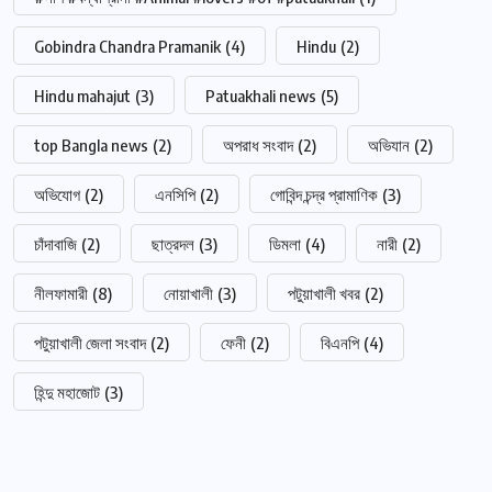
Gobindra Chandra Pramanik
(4)
Hindu
(2)
Hindu mahajut
(3)
Patuakhali news
(5)
top Bangla news
(2)
অপরাধ সংবাদ
(2)
অভিযান
(2)
অভিযোগ
(2)
এনসিপি
(2)
গোবিন্দ চন্দ্র প্রামাণিক
(3)
চাঁদাবাজি
(2)
ছাত্রদল
(3)
ডিমলা
(4)
নারী
(2)
নীলফামারী
(8)
নোয়াখালী
(3)
পটুয়াখালী খবর
(2)
পটুয়াখালী জেলা সংবাদ
(2)
ফেনী
(2)
বিএনপি
(4)
হিন্দু মহাজোট
(3)