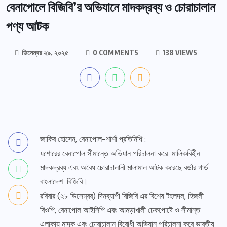
বেনাপোলে বিজিবি’র অভিযানে মাদকদ্রব্য ও চোরাচালান
পণ্য আটক
ডিসেম্বর ২৯, ২০২৫
0 COMMENTS
138 VIEWS
জাকির হোসেন, বেনাপোল-শার্শা প্রতিনিধি :
যশোরের বেনাপোল সীমান্তে অভিযান পরিচালনা করে মালিকবিহীন
মাদকদ্রব্য এবং অবৈধ চোরাচালানী মালামাল আটক করেছে বর্ডার গার্ড
বাংলাদেশ বিজিবি।
রবিবার (২৮ ডিসেম্বর) দিনব্যাপী বিজিবি এর বিশেষ টহলদল, হিজলী
বিওপি, বেনাপোল আইসিপি এবং আমড়াখালী চেকপোষ্টে ও সীমান্ত
এলাকায় মাদক এবং চোরাচালান বিরোধী অভিযান পরিচালনা করে ভারতীয়