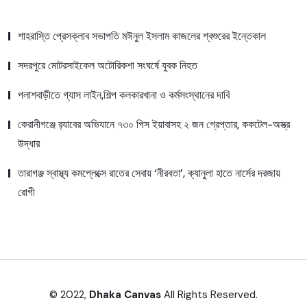
শাহরাস্তি প্রেসক্লাব সভাপতি মঈনুল ইসলাম কাজলের শ্বশুরের ইন্তেকাল
সদরপুরে মোটরসাইকেল অটোরিকশা সংঘর্ষে যুবক নিহত
পলাশবাড়ীতে গ্যাস লাইন,শিল্প কলকারখানা ও কর্মসংস্থানের দাবি
কেরানীগঞ্জে র‍্যাবের অভিযানে ৭৩০ পিস ইয়াবাসহ ২ জন গ্রেপ্তার, ককটেল-অস্ত্র
উদ্ধার
তারাগঞ্জ স্বাস্থ্য কমপ্লেক্সে রাতের সেবায় ‘নীরবতা’, ক্যানুলা হাতে নার্সের দরজায়
রোগী
© 2022,
Dhaka Canvas
All Rights Reserved.