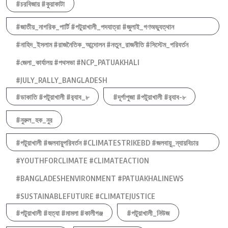
#চরবিজায় #কুয়াকাটা
#জাতীয়_নাগরিক_পার্টি #পটুয়াখালী_পদযাত্রা #জুলাই_গণঅভ্যুত্থান
#নাহিদ_ইসলাম #রাজনৈতিক_আন্দোলন #নতুন_রাজনীতি #সিস্টেম_পরিবর্তন
#জেলা_কার্যালয় #পথসভা #NCP_PATUAKHALI
#JULY_RALLY_BANGLADESH
#ডাকাতি #পটুয়াখালী #র‍্যাব_৮
#দূর্গাপুজা #পটুয়াখালী #র‍্যাব-৮
#নুরুল_হক_নুর
#পটুয়াখালী #জলবায়ুপরিবর্তন #CLIMATESTRIKEBD #জলবায়ু_ন্যায়বিচার
#YOUTHFORCLIMATE #CLIMATEACTION
#BANGLADESHENVIRONMENT #PATUAKHALINEWS
#SUSTAINABLEFUTURE #CLIMATEJUSTICE
#পটুয়াখালী #হত্যা #মামলা #কালীগঞ্জ
#পটুয়াখালী_নিউজ