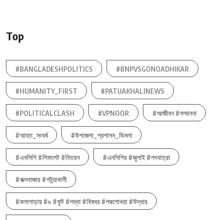
Top
#BANGLADESHPOLITICS
#BNPVSGONOADHIKAR
#HUMANITY_FIRST
#PATUAKHALINEWS
#POLITICALCLASH
#VPNOOR
#আজীবন #সম্মাননা
#আহত_সংঘর্ষ
#উপজেলা_প্রশাসন_ডিমলা
#এনসিপি #লিফলেট #বিতরন
#এনসিপির #জুলাই #পদযাত্রা
#কক্সবাজার #পটুয়াখালী
#কলাপাড়ায় #৬ #ফুট #লম্বা #বিষধর #পদ্মগোখরা #উদ্ধার