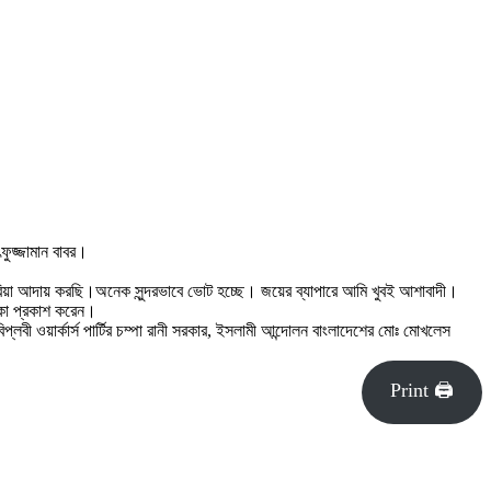
ৎফুজ্জামান বাবর।
করিয়া আদায় করছি।অনেক সুন্দরভাবে ভোট হচ্ছে। জয়ের ব্যাপারে আমি খুবই আশাবাদী।
ঙ্কা প্রকাশ করেন।
লবী ওয়ার্কার্স পার্টির চম্পা রানী সরকার, ইসলামী আন্দোলন বাংলাদেশের মোঃ মোখলেস
Print 🖨