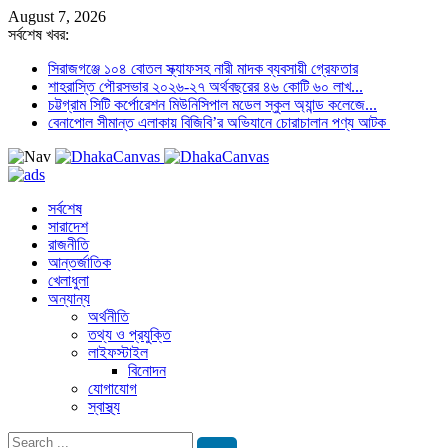
August 7, 2026
সর্বশেষ খবর:
সিরাজগঞ্জে ১০৪ বোতল স্ক্যাফসহ নারী মাদক ব্যবসায়ী গ্রেফতার
শাহরাস্তি পৌরসভার ২০২৬-২৭ অর্থবছরের ৪৬ কোটি ৬০ লাখ...
চট্টগ্রাম সিটি কর্পোরেশন মিউনিসিপাল মডেল স্কুল অ্যান্ড কলেজে...
বেনাপোল সীমান্ত এলাকায় বিজিবি’র অভিযানে চোরাচালান পণ্য আটক
সর্বশেষ
সারাদেশ
রাজনীতি
আন্তর্জাতিক
খেলাধুলা
অন্যান্য
অর্থনীতি
তথ্য ও প্রযুক্তি
লাইফস্টাইল
বিনোদন
যোগাযোগ
স্বাস্থ্য