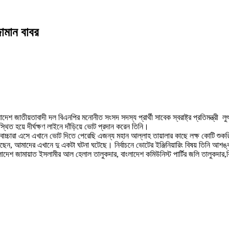
্জামান বাবর
 জাতীয়তাবাদী দল বিএনপির মনোনীত সংসদ সদস্য প্রার্থী সাবেক স্বরাষ্ট্র প্রতিমন্ত্রী লু
থিত হয়ে দীর্ঘক্ষণ লাইনে দাঁড়িয়ে ভোট প্রদান করেন তিনি।
র বাচ্চারা এসে এখানে ভোট দিতে পেরেছি এজন্য মহান আল্লাহ তায়ালার কাছে লক্ষ কোটি শু
করছেন, আমাদের এখানে দু একটা ঘটনা ঘটেছে। নির্বাচনে ভোটের ইঞ্জিনিয়ারিং বিষয় তিনি আশ
াদেশ জামায়াত ইসলামীর আল হেলাল তালুকদার, বাংলাদেশ কমিউনিস্ট পার্টির জলি তালুকদার,বিপ্