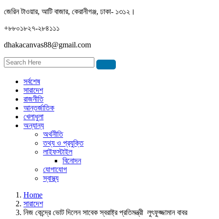
জেরিন টাওয়ার, আটি বাজার, কেরানীগঞ্জ, ঢাকা- ১৩১২।
+৮৮০১৮২৭-২৮৪১১১
dhakacanvas88@gmail.com
সর্বশেষ
সারাদেশ
রাজনীতি
আন্তর্জাতিক
খেলাধুলা
অন্যান্য
অর্থনীতি
তথ্য ও প্রযুক্তি
লাইফস্টাইল
বিনোদন
যোগাযোগ
স্বাস্থ্য
Home
সারাদেশ
নিজ কেন্দ্রে ভোট দিলেন সাবেক স্বরাষ্ট্র প্রতিমন্ত্রী লুৎফুজ্জামান বাবর