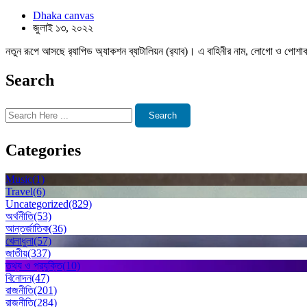
Dhaka canvas
জুলাই ১৩, ২০২২
নতুন রূপে আসছে র‌্যাপিড অ্যাকশন ব্যাটালিয়ন (র‌্যাব)। এ বাহিনীর নাম, লোগো ও পোশাক 
Search
Search
Categories
Music
(1)
Travel
(6)
Uncategorized
(829)
অর্থনীতি
(53)
আন্তর্জাতিক
(36)
খেলাধুলা
(57)
জাতীয়
(337)
তথ্য ও প্রযুক্তি
(10)
বিনোদন
(47)
রাজনীতি
(201)
রাজনীতি
(284)