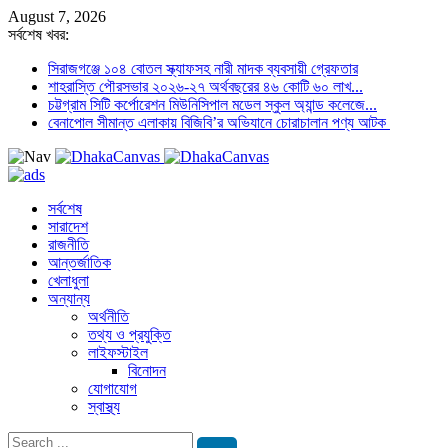
August 7, 2026
সর্বশেষ খবর:
সিরাজগঞ্জে ১০৪ বোতল স্ক্যাফসহ নারী মাদক ব্যবসায়ী গ্রেফতার
শাহরাস্তি পৌরসভার ২০২৬-২৭ অর্থবছরের ৪৬ কোটি ৬০ লাখ...
চট্টগ্রাম সিটি কর্পোরেশন মিউনিসিপাল মডেল স্কুল অ্যান্ড কলেজে...
বেনাপোল সীমান্ত এলাকায় বিজিবি’র অভিযানে চোরাচালান পণ্য আটক
সর্বশেষ
সারাদেশ
রাজনীতি
আন্তর্জাতিক
খেলাধুলা
অন্যান্য
অর্থনীতি
তথ্য ও প্রযুক্তি
লাইফস্টাইল
বিনোদন
যোগাযোগ
স্বাস্থ্য