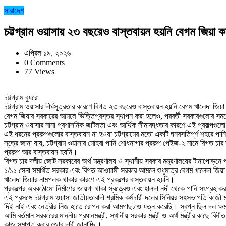
সারাদেশ
চট্টগ্রাম ওয়াসায় ২৩ বছরেও বাস্তবায়ন হয়নি বেগম জিয়া কর্
এপ্রিল ১৯, ২০২৬
0 Comments
77 Views
চট্টগ্রাম ব্যুরো
চট্টগ্রাম ওয়াসার দীর্ঘসূত্রতার কারণে বিগত ২৩ বছরেও বাস্তবায়ন হয়নি বেগম খালেদা জিয়া 
বেগম জিয়ার সরকারের আমলে ভিত্তিপ্রস্তর স্থাপন করা হলেও, পরবর্তী সরকারগুলোর সময়ে
চট্টগ্রাম ওয়াসার নানা প্রশাসনিক জটিলতা এবং আর্থিক সীমাবদ্ধতার কারণে এই প্রকল্পগুলো
এই ধরনের প্রকল্পগুলোর বাস্তবায়ন না হওয়া চট্টগ্রামের মতো একটি ঘনবসতিপূর্ণ শহরে পান
সূত্রে জানা যায়, চট্টগ্রাম ওয়াসার মোহরা পানি শোধনাগার প্রকল্প পেইজ-২ নামে বিগত
প্রকল্প আর বাস্তবায়ন হয়নি।
বিগত চার দলীয় জোট সরকারের অর্থ মন্ত্রণালয় ও স্থানীয় সরকার মন্ত্রণালয়ের টানাপোড়নে 
১/১১ সেনা সমর্থিত সরকার এবং বিগত আওয়ামী সরকার আমলে শুধুমাত্র বেগম খালেদা জিয়া
খালেদা জিয়ার নামপলক থাকার কারণে এই প্রকল্পের বাস্তবায়ন হয়নি।
প্রকল্পের অবকাঠামো নির্মাণের জায়গা থাকা স্বত্ত্বেও এবং হালদা নদী থেকে পানি সংগ্
এই প্রসঙ্গে চট্টগ্রাম ওয়াসা জাতীয়তাবাদী শ্রমিক কর্মচারী দলের সিনিয়র সহসভাপতি কা
দিই নাই এবং নেত্রীর নিজ হাতে রোপন করা আমগাছটাও যত্ন করেছি। স্বপ্ন ছিল দল ক্ষ
আমি বর্তমান সরকারের মাননীয় প্রধানমন্ত্রী, স্থানীয় সরকার মন্ত্রী ও অর্থ মন্ত্রীর কা
কাজ সমাপ্ত করার জোর দাবী জানাচ্ছি।