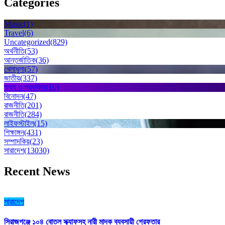
Categories
Music
(1)
Travel
(6)
Uncategorized
(829)
অর্থনীতি
(53)
আন্তর্জাতিক
(36)
খেলাধুলা
(57)
জাতীয়
(337)
তথ্য ও প্রযুক্তি
(10)
বিনোদন
(47)
রাজনীতি
(201)
রাজনীতি
(284)
লাইফস্টাইল
(15)
শিক্ষাঙ্গন
(431)
সম্পাদকিয়
(23)
সারাদেশ
(13030)
Recent News
সারাদেশ
সিরাজগঞ্জে ১০৪ বোতল স্ক্যাফসহ নারী মাদক ব্যবসায়ী গ্রেফতার