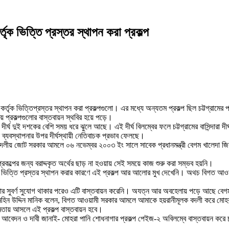
তৃক ভিত্তি প্রস্তর স্থাপন করা প্রকল্প
কর্তৃক ভিত্তিপ্রস্তর স্থাপন করা প্রকল্পগুলো। এর মধ্যে অন্যতম প্রকল্প ছিল চট্টগ্রামের 
 প্রকল্পগুলোর বাস্তবায়ন স্থবির হয়ে পড়ে।
 দীর্ঘ দুই দশকের বেশি সময় ধরে ঝুলে আছে। এই দীর্ঘ বিলম্বের ফলে চট্টগ্রামের বাসিন্দারা দ
ি ব্যবস্থাপনার উপর দীর্ঘস্থায়ী নেতিবাচক প্রভাব ফেলছে।
 চার দলীয় জোট সরকার আমলে ০৬ নভেম্বর ২০০৩ ইং সালে সাবেক প্রধানমন্ত্রী বেগম খালেদা
প্রকল্পের জন্য বরাদ্দকৃত অর্থের ছাড় না হওয়ায় সেই সময়ে কাজ শুরু করা সম্ভব হয়নি।
 ভিত্তি প্রস্তর স্থাপন করার কারণে এই প্রকল্প আর আলোর মুখ দেখেনি। অথচ বিগত আওয়া
রহ করার সুবর্ণ সুযোগ থাকার পরেও এটি বাস্তবায়ন করেনি। অযত্ন আর অবহেলায় পড়ে আছে বে
জী মহিন উদ্দিন মানিক বলেন, বিগত আওয়ামী সরকার আমলে আমাকে হয়রানীমূলক বদলী করে মোহরা
মতায় আসলে এই প্রকল্প বাস্তবায়ন হবে।
ছে বিনীত আবেদন ও দাবী জানাই- মোহরা পানি শোধনাগার প্রকল্প পেইজ-২ অবিলম্বে বাস্তবায়ন ক