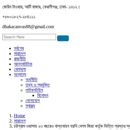
জেরিন টাওয়ার, আটি বাজার, কেরানীগঞ্জ, ঢাকা- ১৩১২।
+৮৮০১৮২৭-২৮৪১১১
dhakacanvas88@gmail.com
সর্বশেষ
সারাদেশ
রাজনীতি
আন্তর্জাতিক
খেলাধুলা
অন্যান্য
অর্থনীতি
তথ্য ও প্রযুক্তি
লাইফস্টাইল
বিনোদন
যোগাযোগ
স্বাস্থ্য
Home
সারাদেশ
চট্টগ্রাম ওয়াসায় ২৩ বছরেও বাস্তবায়ন হয়নি বেগম জিয়া কর্তৃক ভিত্তি প্রস্তর স্