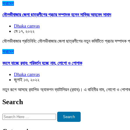
সারাদেশ
মৌলভীবাজার জেলা ছাত্রলীগের প্রচার সম্পাদক হলেন সাব্বির আহমেদ সামাদ
Dhaka canvas
মে ১৭, ২০২২
মৌলভীবাজার প্রতিনিধি: মৌলভীবাজার জেলা ছাত্রলীগের নতুন কমিটিতে প্রচার সম্পাদক প
সারাদেশ
বদলে যাচ্ছে র‌্যাব: পরিবর্তন হচ্ছে নাম, লোগো ও পোশাক
Dhaka canvas
জুলাই ১৩, ২০২২
নতুন রূপে আসছে র‌্যাপিড অ্যাকশন ব্যাটালিয়ন (র‌্যাব)। এ বাহিনীর নাম, লোগো ও পোশাক 
Search
Search